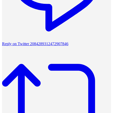
Reply on Twitter 2084289312472907846