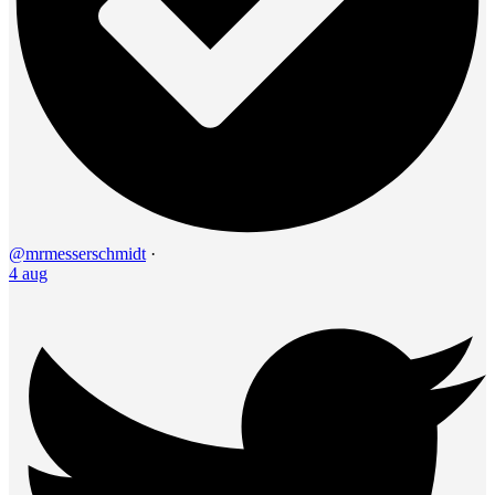
@mrmesserschmidt
·
4 aug