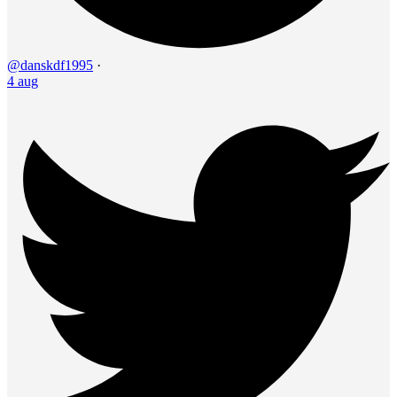
@danskdf1995
·
4 aug