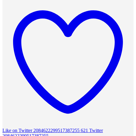
Like on Twitter 2084622299517387255
621
Twitter
2084622299517387255