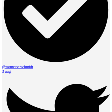
@mrmesserschmidt
·
3 aug