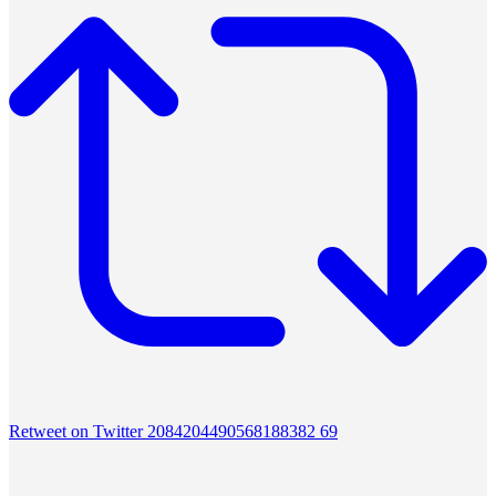
Retweet on Twitter 2084204490568188382
69