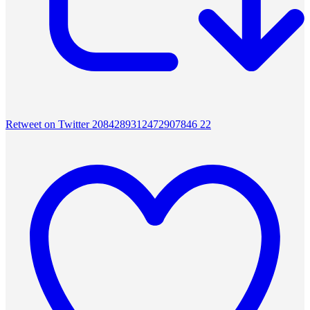
Retweet on Twitter 2084289312472907846
22