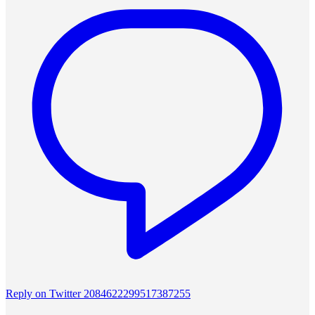
Reply on Twitter 2084622299517387255