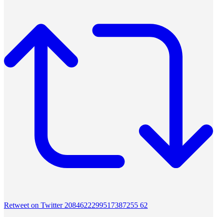
Retweet on Twitter 2084622299517387255
62