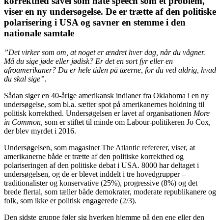
korrekthed såvel som hate speech som et problem,
viser en ny undersøgelse. De er trætte af den politiske
polarisering i USA og savner en stemme i den
nationale samtale
”Det virker som om, at noget er ændret hver dag, når du vågner.
Må du sige jøde eller jødisk? Er det en sort fyr eller en
afroamerikaner? Du er hele tiden på tæerne, for du ved aldrig, hvad
du skal sige”.
Sådan siger en 40-årige amerikansk indianer fra Oklahoma i en ny
undersøgelse, som bl.a. sætter spot på amerikanernes holdning til
politisk korrekthed. Undersøgelsen er lavet af organisationen
More
in Common
, som er stiftet til minde om Labour-politikeren Jo Cox,
der blev myrdet i 2016.
Undersøgelsen, som magasinet The Atlantic refererer, viser, at
amerikanerne både er trætte af den politiske korrekthed og
polariseringen af den politiske debat i USA. 8000 har deltaget i
undersøgelsen, og de er blevet inddelt i tre hovedgrupper –
traditionalister og konservative (25%), progressive (8%) og det
brede flertal, som tæller både demokrater, moderate republikanere og
folk, som ikke er politisk engagerede (2/3).
Den sidste gruppe føler sig hverken hjemme på den ene eller den