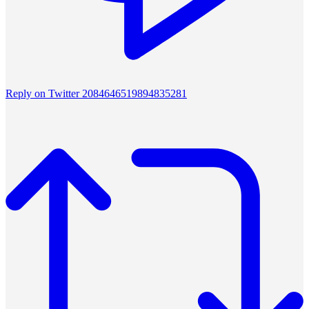
Reply on Twitter 2084646519894835281