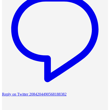
Reply on Twitter 2084204490568188382