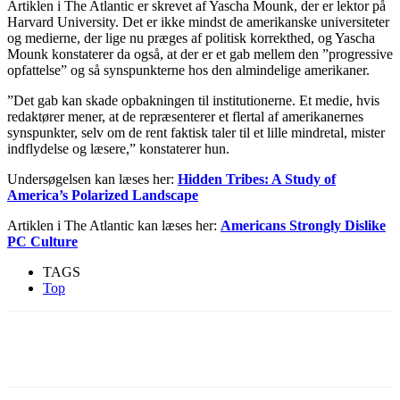
Artiklen i The Atlantic er skrevet af Yascha Mounk, der er lektor på
Harvard University. Det er ikke mindst de amerikanske universiteter
og medierne, der lige nu præges af politisk korrekthed, og Yascha
Mounk konstaterer da også, at der er et gab mellem den ”progressive
opfattelse” og så synspunkterne hos den almindelige amerikaner.
”Det gab kan skade opbakningen til institutionerne. Et medie, hvis
redaktører mener, at de repræsenterer et flertal af amerikanernes
synspunkter, selv om de rent faktisk taler til et lille mindretal, mister
indflydelse og læsere,” konstaterer hun.
Undersøgelsen kan læses her:
Hidden Tribes: A Study of
America’s Polarized Landscape
Artiklen i The Atlantic kan læses her:
Americans Strongly Dislike
PC Culture
TAGS
Top