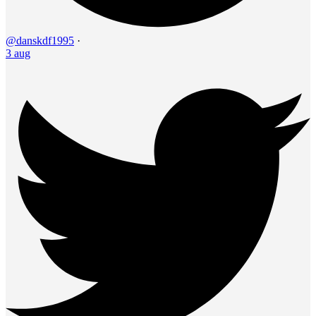
@danskdf1995
·
3 aug