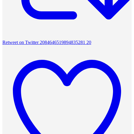
Retweet on Twitter 2084646519894835281
20