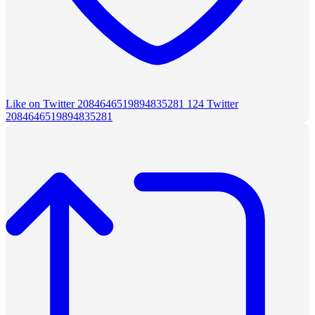
Like on Twitter 2084646519894835281
124
Twitter
2084646519894835281