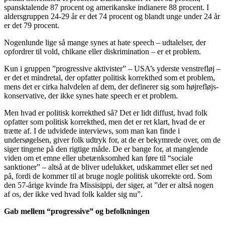
spansktalende 87 procent og amerikanske indianere 88 procent. I
aldersgruppen 24-29 år er det 74 procent og blandt unge under 24 år
er det 79 procent.
Nogenlunde lige så mange synes at hate speech – udtalelser, der
opfordrer til vold, chikane eller diskrimination – er et problem.
Kun i gruppen ”progressive aktivister” – USA’s yderste venstrefløj –
er det et mindretal, der opfatter politisk korrekthed som et problem,
mens det er cirka halvdelen af dem, der definerer sig som højrefløjs-
konservative, der ikke synes hate speech er et problem.
Men hvad er politisk korrekthed så? Det er lidt diffust, hvad folk
opfatter som politisk korrekthed, men det er ret klart, hvad de er
trætte af. I de udvidede interviews, som man kan finde i
undersøgelsen, giver folk udtryk for, at de er bekymrede over, om de
siger tingene på den rigtige måde. De er bange for, at manglende
viden om et emne eller ubetænksomhed kan føre til “sociale
sanktioner” – altså at de bliver udelukket, udskammet eller set ned
på, fordi de kommer til at bruge nogle politisk ukorrekte ord. Som
den 57-årige kvinde fra Missisippi, der siger, at ”der er altså nogen
af os, der ikke ved hvad folk kalder sig nu”.
Gab mellem “progressive” og befolkningen