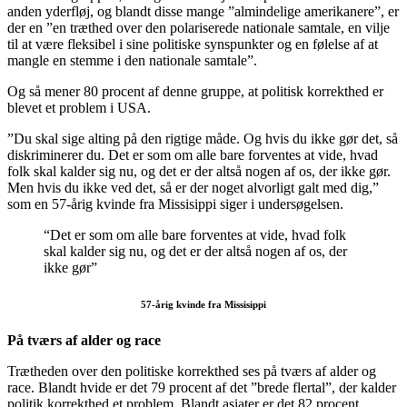
anden yderfløj, og blandt disse mange ”almindelige amerikanere”, er
der en ”en træthed over den polariserede nationale samtale, en vilje
til at være fleksibel i sine politiske synspunkter og en følelse af at
mangle en stemme i den nationale samtale”.
Og så mener 80 procent af denne gruppe, at politisk korrekthed er
blevet et problem i USA.
”Du skal sige alting på den rigtige måde. Og hvis du ikke gør det, så
diskriminerer du. Det er som om alle bare forventes at vide, hvad
folk skal kalder sig nu, og det er der altså nogen af os, der ikke gør.
Men hvis du ikke ved det, så er der noget alvorligt galt med dig,”
som en 57-årig kvinde fra Missisippi siger i undersøgelsen.
“Det er som om alle bare forventes at vide, hvad folk
skal kalder sig nu, og det er der altså nogen af os, der
ikke gør”
57-årig kvinde fra Missisippi
På tværs af alder og race
Trætheden over den politiske korrekthed ses på tværs af alder og
race. Blandt hvide er det 79 procent af det ”brede flertal”, der kalder
politik korrekthed et problem. Blandt asiater er det 82 procent,