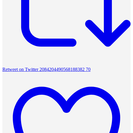
Retweet on Twitter 2084204490568188382
70