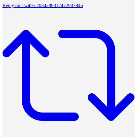
Reply on Twitter 2084289312472907846