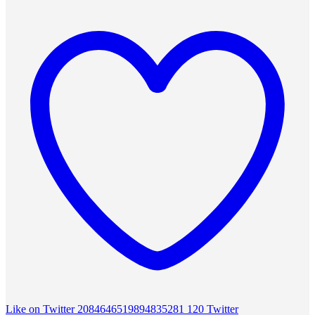
Like on Twitter 2084646519894835281
120
Twitter