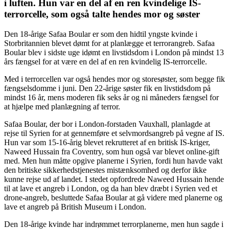
i luften. Hun var en del af en ren kvindelige IS-
terrorcelle, som også talte hendes mor og søster
Den 18-årige Safaa Boular er som den hidtil yngste kvinde i
Storbritannien blevet dømt for at planlægge et terrorangreb. Safaa
Boular blev i sidste uge idømt en livstidsdom i London på mindst 13
års fængsel for at være en del af en ren kvindelig IS-terrorcelle.
Med i terrorcellen var også hendes mor og storesøster, som begge fik
fængselsdomme i juni. Den 22-årige søster fik en livstidsdom på
mindst 16 år, mens moderen fik seks år og ni måneders fængsel for
at hjælpe med planlægning af terror.
Safaa Boular, der bor i London-forstaden Vauxhall, planlagde at
rejse til Syrien for at gennemføre et selvmordsangreb på vegne af IS.
Hun var som 15-16-årig blevet rekrutteret af en britisk IS-kriger,
Naweed Hussain fra Coventry, som hun også var blevet online-gift
med. Men hun måtte opgive planerne i Syrien, fordi hun havde vakt
den britiske sikkerhedstjenestes mistænksomhed og derfor ikke
kunne rejse ud af landet. I stedet opfordrede Naweed Hussain hende
til at lave et angreb i London, og da han blev dræbt i Syrien ved et
drone-angreb, besluttede Safaa Boular at gå videre med planerne og
lave et angreb på British Museum i London.
Den 18-årige kvinde har indrømmet terrorplanerne, men hun sagde i