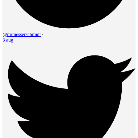
@mrmesserschmidt
·
3 aug