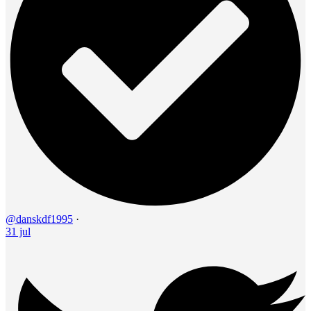
@danskdf1995
·
31 jul