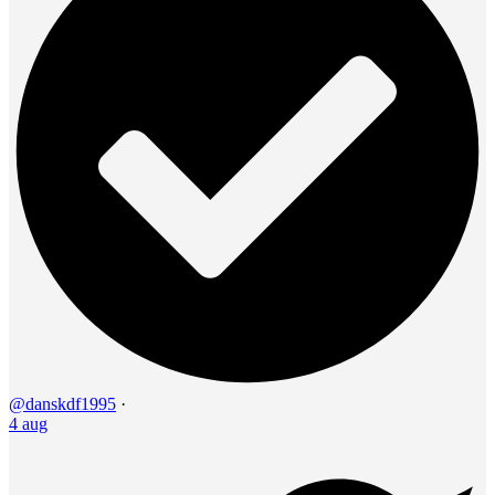
@danskdf1995
·
4 aug