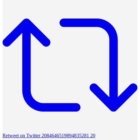
Retweet on Twitter 2084646519894835281
20