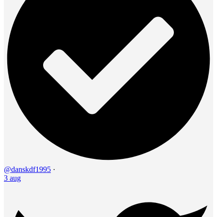
@danskdf1995
·
3 aug