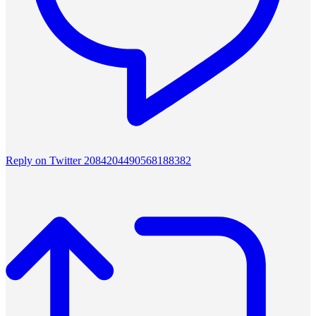
Reply on Twitter 2084204490568188382