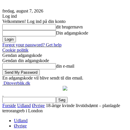
fredag, august 7, 2026
Log ind
Velkommen! Log ind på din konto
dit brugernavn
Din adgangskode
Forgot your password? Get help
Cookie politik
Gendan adgangskode
Gendan din adgangskode
din e-mail
En adgangskode vil blive sendt til din email.
Ditoverblik.dk
Forside
Udland
Øvrige
18-årige kvinde livstidsdømt – planlagde
terrorangreb i London
Udland
Øvrige