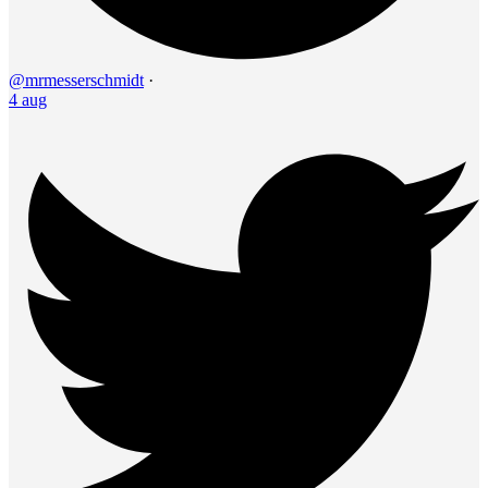
@mrmesserschmidt
·
4 aug