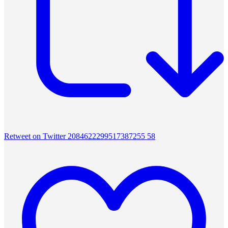
Retweet on Twitter 2084622299517387255
58