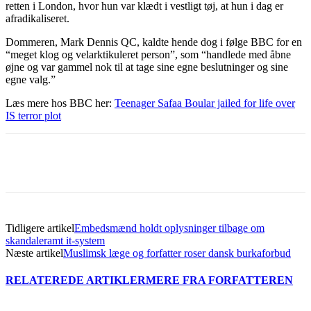
retten i London, hvor hun var klædt i vestligt tøj, at hun i dag er
afradikaliseret.
Dommeren, Mark Dennis QC, kaldte hende dog i følge BBC for en
“meget klog og velarktikuleret person”, som “handlede med åbne
øjne og var gammel nok til at tage sine egne beslutninger og sine
egne valg.”
Læs mere hos BBC her:
Teenager Safaa Boular jailed for life over
IS terror plot
Tidligere artikel
Embedsmænd holdt oplysninger tilbage om
skandaleramt it-system
Næste artikel
Muslimsk læge og forfatter roser dansk burkaforbud
RELATEREDE ARTIKLER
MERE FRA FORFATTEREN