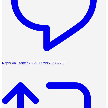
Reply on Twitter 2084622299517387255