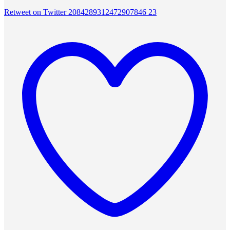
Retweet on Twitter 2084289312472907846
23