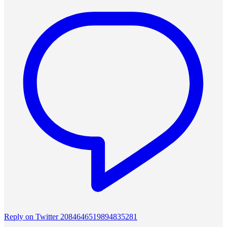
Reply on Twitter 2084646519894835281