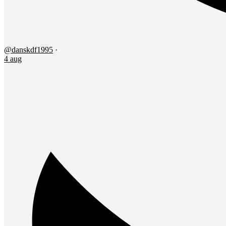
@danskdf1995
·
4 aug