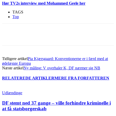
Hør TV2s interview med Mohammed Geele her
TAGS
Top
Tidligere artikel
Pia Kjærsgaard: Konventionerne er i færd med at
ødelægge Europa
Næste artikel
Ny måling: V overhaler K, DF nærmer sig NB
RELATEREDE ARTIKLER
MERE FRA FORFATTEREN
Udlændinge
DF stemt ned 37 gange – ville forhindre kriminelle i
at få statsborgerskab