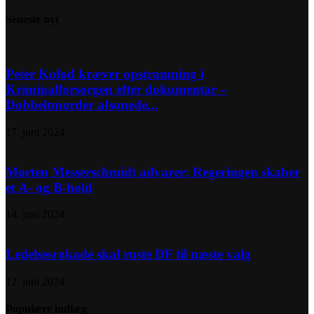
Seneste nyt
Peter Kofod kræver opstramning i
Kriminalforsorgen efter dokumentar –
Dobbeltmorder afsonede...
17. juni 2024
Morten Messerschmidt advarer: Regeringen skaber
et A- og B-hold
14. juni 2024
Ledelsesrokade skal ruste DF til næste valg
12. juni 2024
Populære indlæg