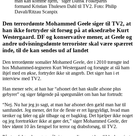
man kan komme hjem," siger Dansk Folkepartis
formand Kristian Thulesen Dahl til TV2. Foto: Philip
Davali/Ritzau Scanpix
Den terrordømte Mohammed Geele siger til TV2, at
han ikke fortryder sit forsøg på at øksedræbe Kurt
Westergaard. DF og konservative mener, at Geele og
andre udvisningsdømte terrorister skal være spærret
inde, til de kan sendes ud af landet
Den terrordømte somalier Mohamed Geele, der i 2010 trængte ind
hos Muhammed-tegneren Kurt Westergaard og forsøgte at slå ham
ihjel med en økse, fortryder ikke sit angreb. Det siger han i et
interview med TV2.
Han mener selv, at han har “afsonet det han skulle afsone plus
gebyrer” og siger følgende på spørgsmålet om han har fortrudt:
“Nej. Nu har jeg jo sagt, at man har afsonet den gæld man har til
samfundet. Jeg mener, det for de fleste er ret ligegyldigt, hvad man
tænker og føler og går tilbage og er bagklog. Det hjælper ikke noget
og jeg foretrækker ikke at gøre det,” siger Mohammed Geele, der
blev idømt 10 års fængsel for terror og drabsforsøg, til TV2.