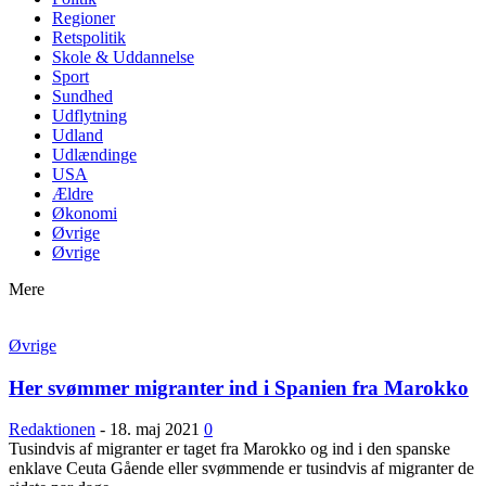
Regioner
Retspolitik
Skole & Uddannelse
Sport
Sundhed
Udflytning
Udland
Udlændinge
USA
Ældre
Økonomi
Øvrige
Øvrige
Mere
Øvrige
Her svømmer migranter ind i Spanien fra Marokko
Redaktionen
-
18. maj 2021
0
Tusindvis af migranter er taget fra Marokko og ind i den spanske
enklave Ceuta Gående eller svømmende er tusindvis af migranter de