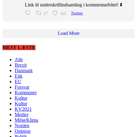
Link til underskriftindsamling i kommentarfeltet! ⬇️
17
165
Twitter
Load More
MEST LÆSTE
Alle
Brexit
Danmark
Etik
EU
Forsvar
Kommuner
Kultur
Kultur
KV2021
Medier
Miljø/Klima
Norden
Opinion
Politik