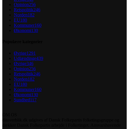
Opinion
256
Retspolitik
246
Norden
182
EU
180
Kommuner
160
Økonomi
130
Populære kategorier
Øvrige
1291
Udlændinge
439
Øvrige
346
Opinion
256
Retspolitik
246
Norden
182
EU
180
Kommuner
160
Økonomi
130
Sundhed
117
OM OS
ditoverblik.dk udgives af Dansk Folkepartis folketingsgruppe og
dækker Dansk Folkepartis arbejde i Folketinget. Ansvarshavende