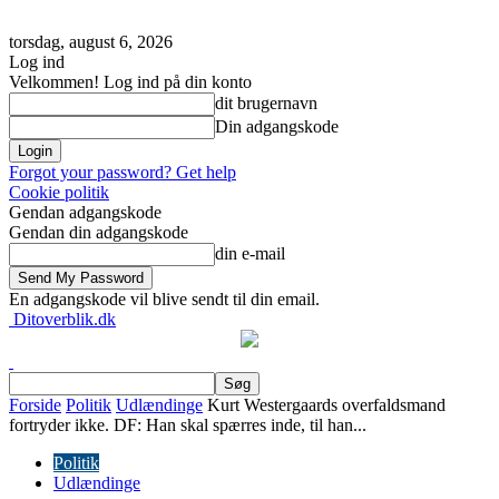
torsdag, august 6, 2026
Log ind
Velkommen! Log ind på din konto
dit brugernavn
Din adgangskode
Forgot your password? Get help
Cookie politik
Gendan adgangskode
Gendan din adgangskode
din e-mail
En adgangskode vil blive sendt til din email.
Ditoverblik.dk
Forside
Politik
Udlændinge
Kurt Westergaards overfaldsmand
fortryder ikke. DF: Han skal spærres inde, til han...
Politik
Udlændinge