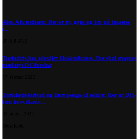
Alex Ahrendtsen: Der er ny gejst og tro på tingene
i...
29. juli 2022
Tusindvis bor ulovligt i kolonihaver. Det skal stoppes
med nyt DF-forslag
17. februar 2022
Tørklædeforbud og flere penge til ældre: Her er DFs
fem hovedkrav...
31. august 2022
Mest læste