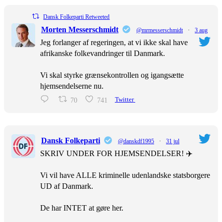
Dansk Folkeparti Retweeted
Morten Messerschmidt
@mrmesserschmidt
·
3 aug
Jeg forlanger af regeringen, at vi ikke skal have
afrikanske folkevandringer til Danmark.
Vi skal styrke grænsekontrollen og igangsætte
hjemsendelserne nu.
70
741
Twitter
Dansk Folkeparti
@danskdf1995
·
31 jul
SKRIV UNDER FOR HJEMSENDELSER! ✈️
Vi vil have ALLE kriminelle udenlandske statsborgere
UD af Danmark.
De har INTET at gøre her.