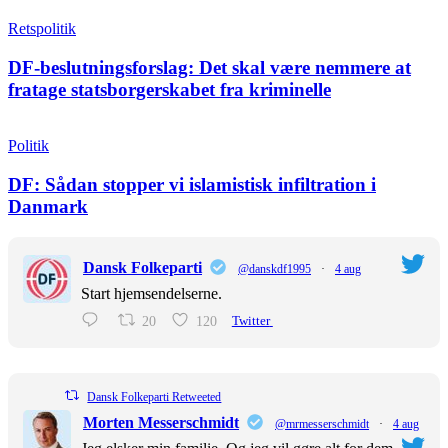
Retspolitik
DF-beslutningsforslag: Det skal være nemmere at
fratage statsborgerskabet fra kriminelle
Politik
DF: Sådan stopper vi islamistisk infiltration i
Danmark
Dansk Folkeparti
@danskdf1995
·
4 aug
Start hjemsendelserne.
20
120
Twitter
Dansk Folkeparti Retweeted
Morten Messerschmidt
@mrmesserschmidt
·
4 aug