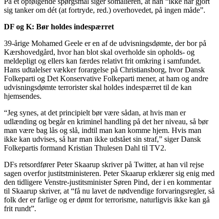
På et opfølgende spørgsmål siger somalieren, at han “ikke har gjort
sig tanker om dét (at fortryde, red.) overhovedet, på ingen måde”.
DF og K: Bør holdes indespærret
39-årige Mohamed Geele er en af de udvisningsdømte, der bor på
Kærshovedgård, hvor han blot skal overholde sin opholds- og
meldepligt og ellers kan færdes relativt frit omkring i samfundet.
Hans udtalelser vækker forargelse på Christiansborg, hvor Dansk
Folkeparti og Det Konservative Folkeparti mener, at ham og andre
udvisningsdømte terrorister skal holdes indespærret til de kan
hjemsendes.
“Jeg synes, at det principielt bør være sådan, at hvis man er
udlænding og begår en kriminel handling på det her niveau, så bør
man være bag lås og slå, indtil man kan komme hjem. Hvis man
ikke kan udvises, så har man ikke udstået sin straf,” siger Dansk
Folkepartis formand Kristian Thulesen Dahl til TV2.
DFs retsordfører Peter Skaarup skriver på Twitter, at han vil rejse
sagen overfor justitstministeren. Peter Skaarup erklærer sig enig med
den tidligere Venstre-justitsminister Søren Pind, der i en kommentar
til Skaarup skriver, at “få nu lavet de nødvendige forvaringsregler, så
folk der er farlige og er dømt for terrorisme, naturligvis ikke kan gå
frit rundt”.