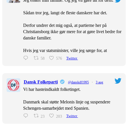
Jeg elsker min familie. Og jeg vil gøre alt for dem.
Sådan tror jeg, langt de fleste danskere har det.
Derfor undrer det mig også, at partierne her på
Christiansborg ikke gør mere for at gøre livet bedre for
danske familier.
Hvis jeg var statsminister, ville jeg sørge for, at
58
576
Twitter
Dansk Folkeparti
@danskdf1995
·
3 aug
Vi har hasteindkaldt folketinget.
Danmark skal støtte Melonis linje og suspendere
Schengen-samarbejdet med Spanien.
23
203
Twitter