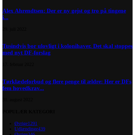
Alex Ahrendtsen: Der er ny gejst og tro på tingene
i...
29. juli 2022
Tusindvis bor ulovligt i kolonihaver. Det skal stoppes
med nyt DF-forslag
17. februar 2022
Tørklædeforbud og flere penge til ældre: Her er DFs
fem hovedkrav...
31. august 2022
POPULÆR KATEGORI
Øvrige
1291
Udlændinge
439
Øvrige
346