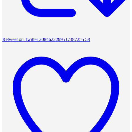
Retweet on Twitter 2084622299517387255
58