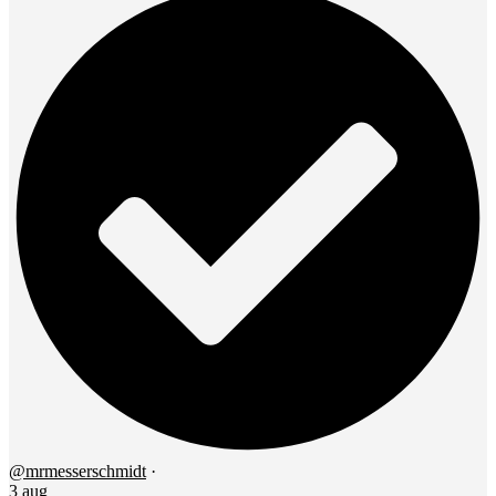
@mrmesserschmidt
·
3 aug