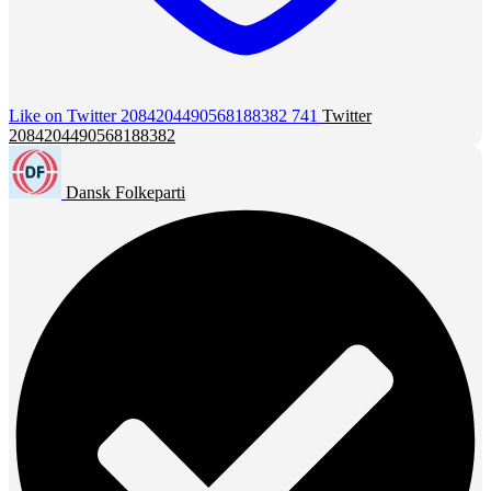
Like on Twitter 2084204490568188382
741
Twitter
2084204490568188382
Dansk Folkeparti