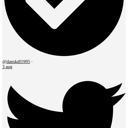
@danskdf1995
·
3 aug