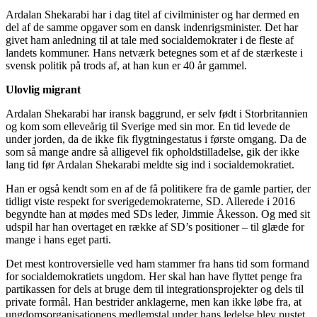
Ardalan Shekarabi har i dag titel af civilminister og har dermed en
del af de samme opgaver som en dansk indenrigsminister. Det har
givet ham anledning til at tale med socialdemokrater i de fleste af
landets kommuner. Hans netværk betegnes som et af de stærkeste i
svensk politik på trods af, at han kun er 40 år gammel.
Ulovlig migrant
Ardalan Shekarabi har iransk baggrund, er selv født i Storbritannien
og kom som elleveårig til Sverige med sin mor. En tid levede de
under jorden, da de ikke fik flygtningestatus i første omgang. Da de
som så mange andre så alligevel fik opholdstilladelse, gik der ikke
lang tid før Ardalan Shekarabi meldte sig ind i socialdemokratiet.
Han er også kendt som en af de få politikere fra de gamle partier, der
tidligt viste respekt for sverigedemokraterne, SD. Allerede i 2016
begyndte han at mødes med SDs leder, Jimmie Åkesson. Og med sit
udspil har han overtaget en række af SD’s positioner – til glæde for
mange i hans eget parti.
Det mest kontroversielle ved ham stammer fra hans tid som formand
for socialdemokratiets ungdom. Her skal han have flyttet penge fra
partikassen for dels at bruge dem til integrationsprojekter og dels til
private formål. Han bestrider anklagerne, men kan ikke løbe fra, at
ungdomsorganisationens medlemstal under hans ledelse blev pustet