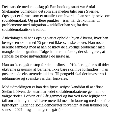
Det startede med et opslag på Facebook og snart var Ardalan
Shekarabis udmelding det som alle medier taler om i Sverige.
Opslaget er formet som et manifest om hvordan han ser sig selv som
socialdemokrat. Og på flere punkter – især når det kommer til
problemerne med migration – adskiller han sig fra den
socialdemokratiske tradition.
Anledningen til hans opslag var et ophold i byen Alvesta, hvor han
besøgte en skole med 75 procent ikke-svenske elever. Han roste
lærerne samtidig med at han beskrev de alvorlige problemer med
manglende integration. Ifølge ham er det første, der skal gøres, at
standse for mere indvandring i de næste år.
Han ønsker også et stop for de muslimske friskoler og deres til tider
ekstreme prægning af børnene. Ikke bare skal nye forhindres – han
ønsker at de eksisterende lukkes. Til gengæld skal der investeres i
uddannelse og svenske værdier forsvares.
Med udmeldingen er han den første seriøse kandidat til at afløse
Stefan Löfven, der snart har ledet socialdemokraterne gennem to
valgperioder. Löfven er 62 år gammel og har ved flere lejligheder
talt om at han gerne vil have mere tid med sin kone og med sine fire
børnebørn. Ledende socialdemokrater forventer, at han trækker sig
senest i 2021 – og at han gerne går før.