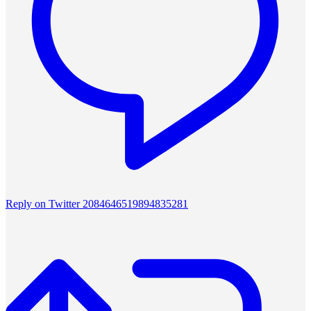
Reply on Twitter 2084646519894835281