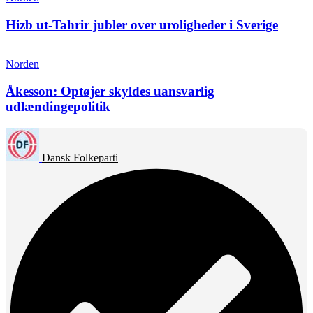
Hizb ut-Tahrir jubler over uroligheder i Sverige
Norden
Åkesson: Optøjer skyldes uansvarlig
udlændingepolitik
Dansk Folkeparti