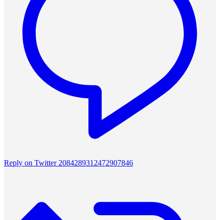
Reply on Twitter 2084289312472907846