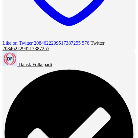
Like on Twitter 2084622299517387255
576
Twitter
2084622299517387255
Dansk Folkeparti