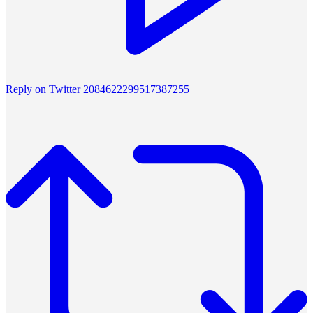
Reply on Twitter 2084622299517387255