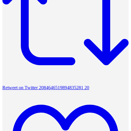
Retweet on Twitter 2084646519894835281
20