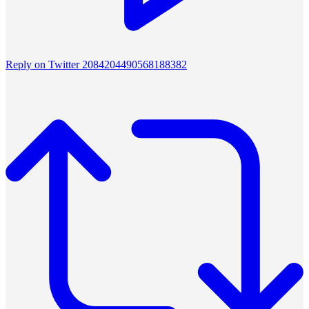
Reply on Twitter 2084204490568188382