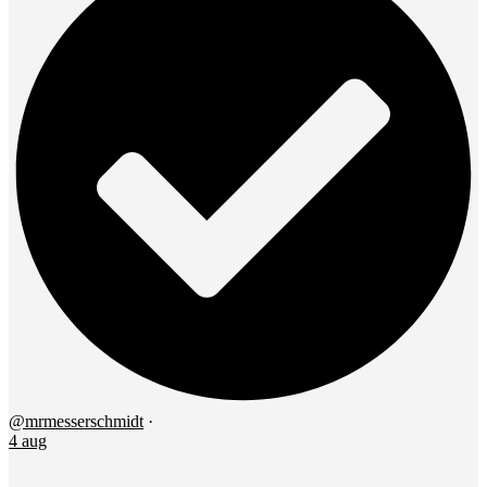
@mrmesserschmidt
·
4 aug