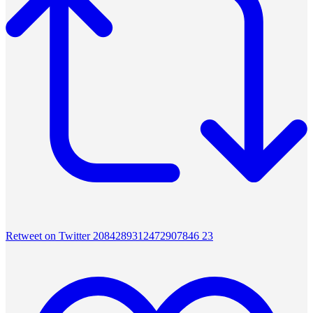
Retweet on Twitter 2084289312472907846
23