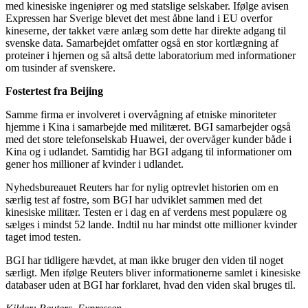
med kinesiske ingeniører og med statslige selskaber. Ifølge avisen
Expressen har Sverige blevet det mest åbne land i EU overfor
kineserne, der takket være anlæg som dette har direkte adgang til
svenske data. Samarbejdet omfatter også en stor kortlægning af
proteiner i hjernen og så altså dette laboratorium med informationer
om tusinder af svenskere.
Fostertest fra Beijing
Samme firma er involveret i overvågning af etniske minoriteter
hjemme i Kina i samarbejde med militæret. BGI samarbejder også
med det store telefonselskab Huawei, der overvåger kunder både i
Kina og i udlandet. Samtidig har BGI adgang til informationer om
gener hos millioner af kvinder i udlandet.
Nyhedsbureauet Reuters har for nylig optrevlet historien om en
særlig test af fostre, som BGI har udviklet sammen med det
kinesiske militær. Testen er i dag en af verdens mest populære og
sælges i mindst 52 lande. Indtil nu har mindst otte millioner kvinder
taget imod testen.
BGI har tidligere hævdet, at man ikke bruger den viden til noget
særligt. Men ifølge Reuters bliver informationerne samlet i kinesiske
databaser uden at BGI har forklaret, hvad den viden skal bruges til.