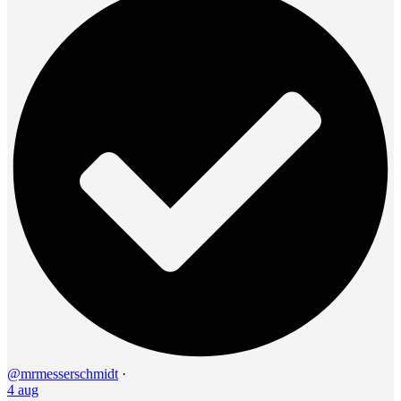
@mrmesserschmidt
·
4 aug