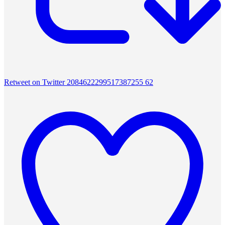
Retweet on Twitter 2084622299517387255
62