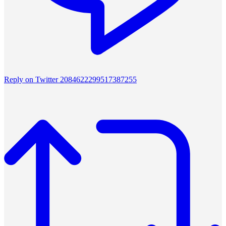
Reply on Twitter 2084622299517387255