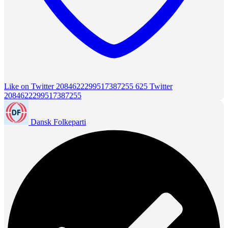
Like on Twitter 2084622299517387255
625
Twitter
2084622299517387255
Dansk Folkeparti