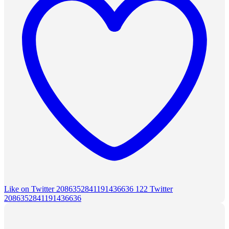
Like on Twitter 2086352841191436636
122
Twitter
2086352841191436636