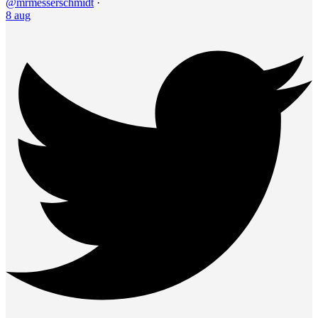
@mrmesserschmidt
·
8 aug