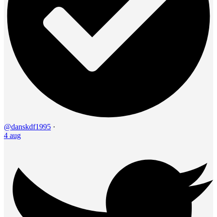
@danskdf1995
·
4 aug