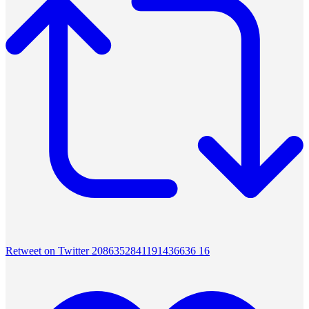
Retweet on Twitter 2086352841191436636
16