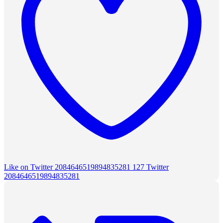
Like on Twitter 2084646519894835281
127
Twitter
2084646519894835281