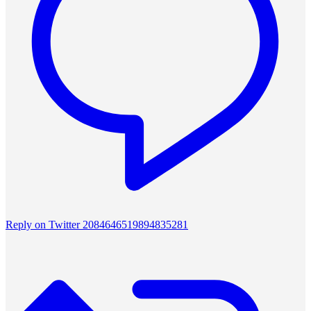
Reply on Twitter 2084646519894835281