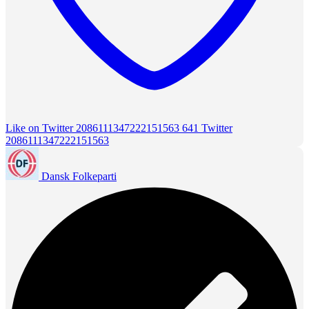
Like on Twitter 2086111347222151563
641
Twitter
2086111347222151563
Dansk Folkeparti