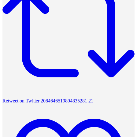
Retweet on Twitter 2084646519894835281
21