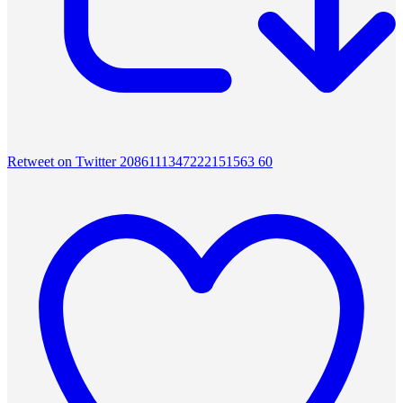
Retweet on Twitter 2086111347222151563
60