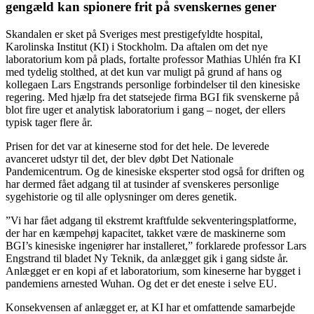
gengæld kan spionere frit på svenskernes gener
Skandalen er sket på Sveriges mest prestigefyldte hospital,
Karolinska Institut (KI) i Stockholm. Da aftalen om det nye
laboratorium kom på plads, fortalte professor Mathias Uhlén fra KI
med tydelig stolthed, at det kun var muligt på grund af hans og
kollegaen Lars Engstrands personlige forbindelser til den kinesiske
regering. Med hjælp fra det statsejede firma BGI fik svenskerne på
blot fire uger et analytisk laboratorium i gang – noget, der ellers
typisk tager flere år.
Prisen for det var at kineserne stod for det hele. De leverede
avanceret udstyr til det, der blev døbt Det Nationale
Pandemicentrum. Og de kinesiske eksperter stod også for driften og
har dermed fået adgang til at tusinder af svenskeres personlige
sygehistorie og til alle oplysninger om deres genetik.
”Vi har fået adgang til ekstremt kraftfulde sekventeringsplatforme,
der har en kæmpehøj kapacitet, takket være de maskinerne som
BGI’s kinesiske ingeniører har installeret,” forklarede professor Lars
Engstrand til bladet Ny Teknik, da anlægget gik i gang sidste år.
Anlægget er en kopi af et laboratorium, som kineserne har bygget i
pandemiens arnested Wuhan. Og det er det eneste i selve EU.
Konsekvensen af anlægget er, at KI har et omfattende samarbejde