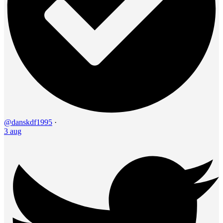
@danskdf1995
·
3 aug