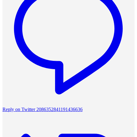
Reply on Twitter 2086352841191436636