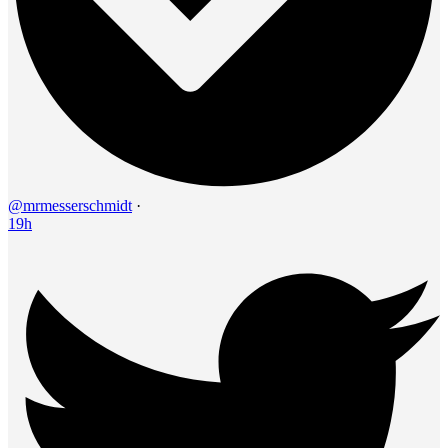
@mrmesserschmidt
·
19h