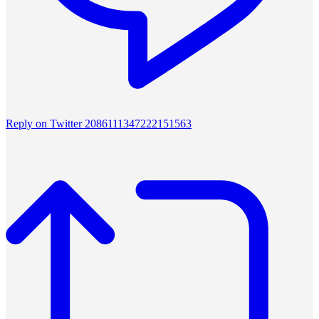
Reply on Twitter 2086111347222151563