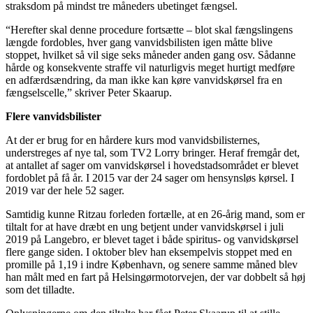
straksdom på mindst tre måneders ubetinget fængsel.
“Herefter skal denne procedure fortsætte – blot skal fængslingens
længde fordobles, hver gang vanvidsbilisten igen måtte blive
stoppet, hvilket så vil sige seks måneder anden gang osv. Sådanne
hårde og konsekvente straffe vil naturligvis meget hurtigt medføre
en adfærdsændring, da man ikke kan køre vanvidskørsel fra en
fængselscelle,” skriver Peter Skaarup.
Flere vanvidsbilister
At der er brug for en hårdere kurs mod vanvidsbilisternes,
understreges af nye tal, som TV2 Lorry bringer. Heraf fremgår det,
at antallet af sager om vanvidskørsel i hovedstadsområdet er blevet
fordoblet på få år. I 2015 var der 24 sager om hensynsløs kørsel. I
2019 var der hele 52 sager.
Samtidig kunne Ritzau forleden fortælle, at en 26-årig mand, som er
tiltalt for at have dræbt en ung betjent under vanvidskørsel i juli
2019 på Langebro, er blevet taget i både spiritus- og vanvidskørsel
flere gange siden. I oktober blev han eksempelvis stoppet med en
promille på 1,19 i indre København, og senere samme måned blev
han målt med en fart på Helsingørmotorvejen, der var dobbelt så høj
som det tilladte.