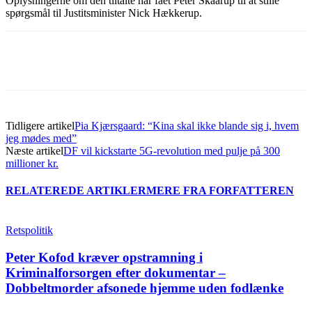
Oplysningerne om den tiltalte har fået Peter Skaarup til at stille
spørgsmål til Justitsminister Nick Hækkerup.
Tidligere artikel
Pia Kjærsgaard: “Kina skal ikke blande sig i, hvem
jeg mødes med”
Næste artikel
DF vil kickstarte 5G-revolution med pulje på 300
millioner kr.
RELATEREDE ARTIKLER
MERE FRA FORFATTEREN
Retspolitik
Peter Kofod kræver opstramning i
Kriminalforsorgen efter dokumentar –
Dobbeltmorder afsonede hjemme uden fodlænke