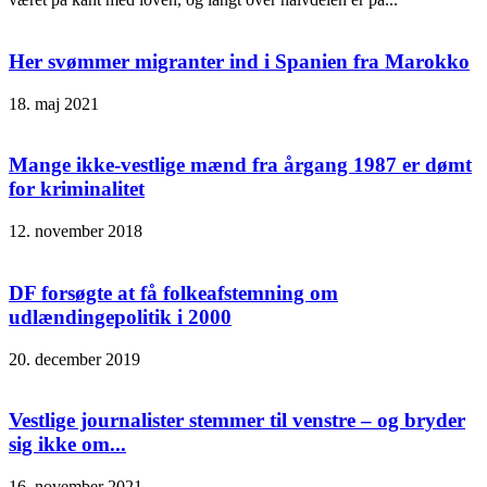
Her svømmer migranter ind i Spanien fra Marokko
18. maj 2021
Mange ikke-vestlige mænd fra årgang 1987 er dømt
for kriminalitet
12. november 2018
DF forsøgte at få folkeafstemning om
udlændingepolitik i 2000
20. december 2019
Vestlige journalister stemmer til venstre – og bryder
sig ikke om...
16. november 2021