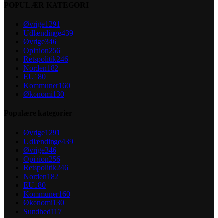
POPULÆR KATEGORI
Øvrige
1291
Udlændinge
439
Øvrige
346
Opinion
256
Retspolitik
246
Norden
182
EU
180
Kommuner
160
Økonomi
130
Populære kategorier
Øvrige
1291
Udlændinge
439
Øvrige
346
Opinion
256
Retspolitik
246
Norden
182
EU
180
Kommuner
160
Økonomi
130
Sundhed
117