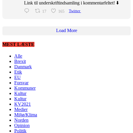
Link til underskriftindsamling i kommentarfeltet! ⬇️
17
165
Twitter
Load More
MEST LÆSTE
Alle
Brexit
Danmark
Etik
EU
Forsvar
Kommuner
Kultur
Kultur
KV2021
Medier
Miljø/Klima
Norden
Opinion
Politik