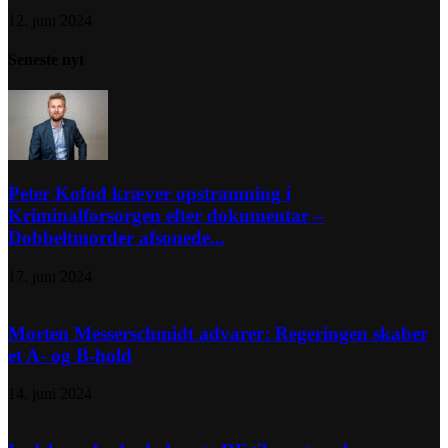
12. juni 2024
Seneste nyt
Peter Kofod kræver opstramning i
Kriminalforsorgen efter dokumentar –
Dobbeltmorder afsonede...
17. juni 2024
Morten Messerschmidt advarer: Regeringen skaber
et A- og B-hold
14. juni 2024