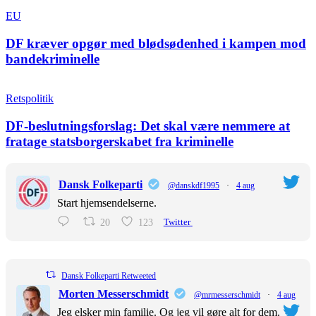
EU
DF kræver opgør med blødsødenhed i kampen mod
bandekriminelle
Retspolitik
DF-beslutningsforslag: Det skal være nemmere at
fratage statsborgerskabet fra kriminelle
Dansk Folkeparti
@danskdf1995
·
4 aug
Start hjemsendelserne.
20
123
Twitter
Dansk Folkeparti Retweeted
Morten Messerschmidt
@mrmesserschmidt
·
4 aug
Jeg elsker min familie. Og jeg vil gøre alt for dem.