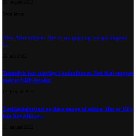
31. august 2022
Mest læste
Alex Ahrendtsen: Der er ny gejst og tro på tingene
i...
29. juli 2022
Tusindvis bor ulovligt i kolonihaver. Det skal stoppes
med nyt DF-forslag
17. februar 2022
Tørklædeforbud og flere penge til ældre: Her er DFs
fem hovedkrav...
31. august 2022