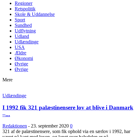
Regioner
Retspolitik
Skole & Uddannelse
Sport
Sundhed
Udflytning
Udland
Udlændinge
USA
Ældre
Økonomi
Øvrige
Øvrige
Mere
Udlændinge
I 1992 fik 321 palæstinensere lov at blive i Danmark
–...
Redaktionen
-
23. september 2020
0
321 af de palæstinensere, som fik ophold via en særlov i 1992, har
været på kant med loven, og langt over halvdelen er på...