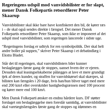
Regeringens udspil mod vanvidsbilister er for slapt,
mener Dansk Folkepartis retsordfører Peter
Skaarup
Vanvidsbilister skal ikke bare have konfiskeret den bil, de kører ræs
i – de skal også sendes direkte i fængsel. Det mener Dansk
Folkepartis retsordfører Peter Skaarup, som ikke er imponeret af det
udspil mod vanvidsbilister, som regeringen lancerede i sidste uge.
“Regeringens forslag er udtryk for ren symbolpolitik. Der skal helt
andre boller på suppen,” skriver Peter Skaarup i et debatindlæg i
Ekstra Bladet.
Står det til regeringen, skal vanvidsbilisters biler kunner
beslaglægges første gang de stoppes, uanset hvem der er ejeren.
Desuden skal leasingselskaberne pålægges at lave et mere grundigt
tjek af deres kunder, og straffen for vanvidskørsel skal skærpes, så
bilisten kan fængsles i 20 dage, hvis han/hun bliver taget med mere
end 200 km/t eller overskrider hastighedsgrænsen med 100 procent
og kører mere end 100 km/t.
Men Dansk Folkeparti ønsker en endnu hårdere kurs. DF støtter
forslaget om beslaglæggelse men foreslår samtidig, at vanvidsbilister
skal varetægtsfængsles første gang de stoppes og idømmes en