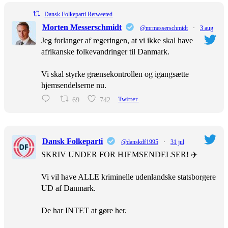
Dansk Folkeparti Retweeted
Morten Messerschmidt
@mrmesserschmidt
·
3 aug
Jeg forlanger af regeringen, at vi ikke skal have
afrikanske folkevandringer til Danmark.
Vi skal styrke grænsekontrollen og igangsætte
hjemsendelserne nu.
69
742
Twitter
Dansk Folkeparti
@danskdf1995
·
31 jul
SKRIV UNDER FOR HJEMSENDELSER! ✈️
Vi vil have ALLE kriminelle udenlandske statsborgere
UD af Danmark.
De har INTET at gøre her.