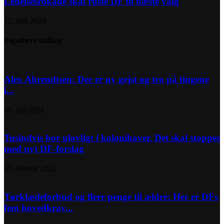
Ledelsesrokade skal ruste DF til næste valg
12. juni 2024
Populære indlæg
Alex Ahrendtsen: Der er ny gejst og tro på tingene
i...
29. juli 2022
Tusindvis bor ulovligt i kolonihaver. Det skal stoppes
med nyt DF-forslag
17. februar 2022
Tørklædeforbud og flere penge til ældre: Her er DFs
fem hovedkrav...