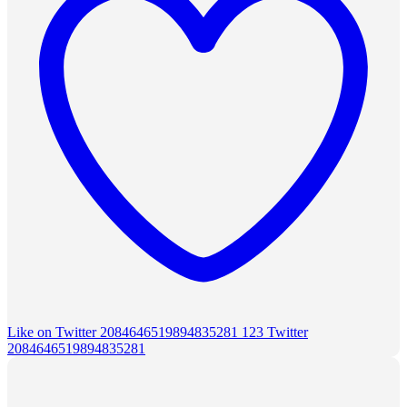
Like on Twitter 2084646519894835281
123
Twitter
2084646519894835281