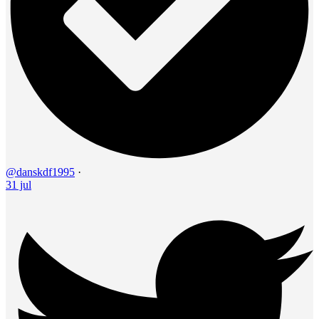
@danskdf1995
·
31 jul