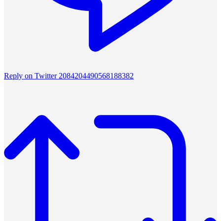
Reply on Twitter 2084204490568188382