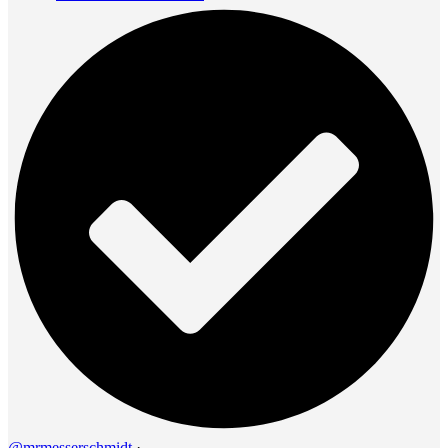
@mrmesserschmidt
·