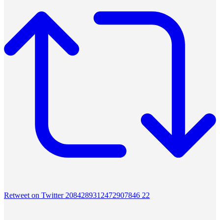
Retweet on Twitter 2084289312472907846
22