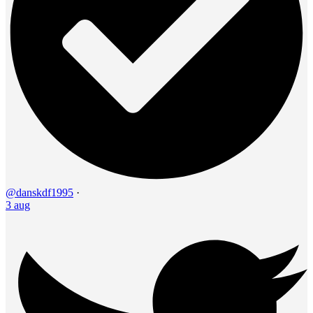
@danskdf1995
·
3 aug