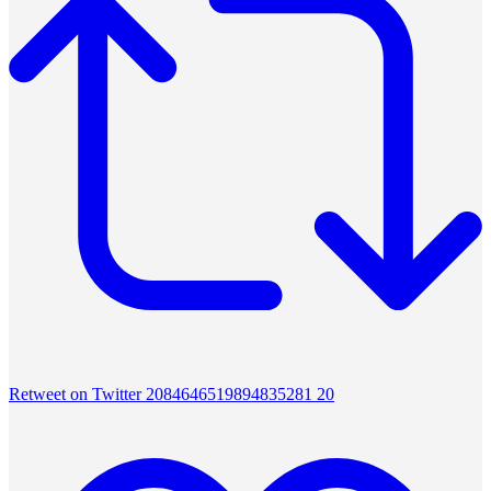
Retweet on Twitter 2084646519894835281
20