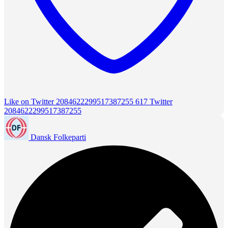
Like on Twitter 2084622299517387255
617
Twitter
2084622299517387255
Dansk Folkeparti