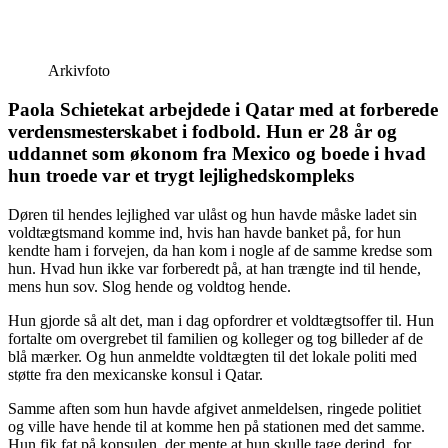
Arkivfoto
Paola Schietekat arbejdede i Qatar med at forberede
verdensmesterskabet i fodbold. Hun er 28 år og
uddannet som økonom fra Mexico og boede i hvad
hun troede var et trygt lejlighedskompleks
Døren til hendes lejlighed var ulåst og hun havde måske ladet sin
voldtægtsmand komme ind, hvis han havde banket på, for hun
kendte ham i forvejen, da han kom i nogle af de samme kredse som
hun. Hvad hun ikke var forberedt på, at han trængte ind til hende,
mens hun sov. Slog hende og voldtog hende.
Hun gjorde så alt det, man i dag opfordrer et voldtægtsoffer til. Hun
fortalte om overgrebet til familien og kolleger og tog billeder af de
blå mærker. Og hun anmeldte voldtægten til det lokale politi med
støtte fra den mexicanske konsul i Qatar.
Samme aften som hun havde afgivet anmeldelsen, ringede politiet
og ville have hende til at komme hen på stationen med det samme.
Hun fik fat på konsulen, der mente at hun skulle tage derind, for