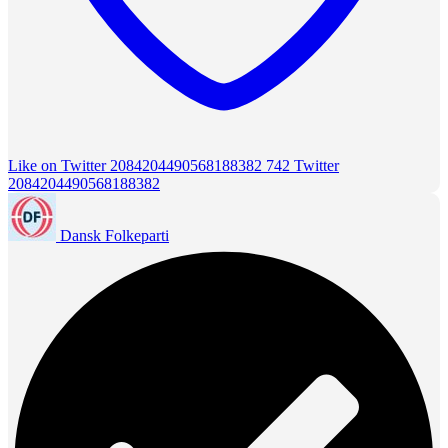
Like on Twitter 2084204490568188382
742
Twitter
2084204490568188382
Dansk Folkeparti