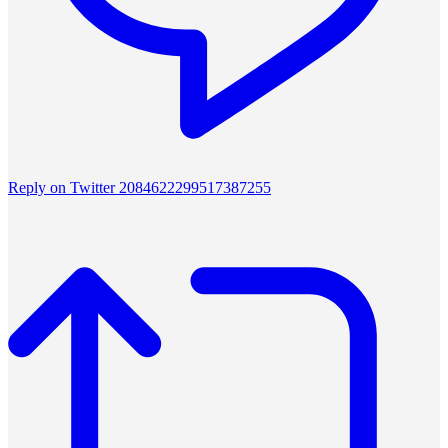
Reply on Twitter 2084622299517387255