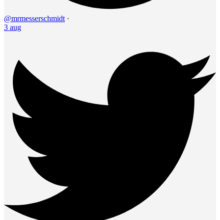
@mrmesserschmidt
·
3 aug