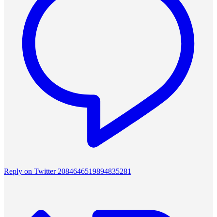
Reply on Twitter 2084646519894835281