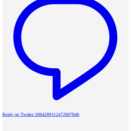
Reply on Twitter 2084289312472907846