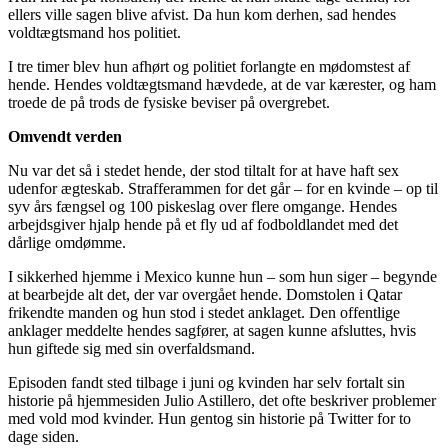
ellers ville sagen blive afvist. Da hun kom derhen, sad hendes
voldtægtsmand hos politiet.
I tre timer blev hun afhørt og politiet forlangte en mødomstest af
hende. Hendes voldtægtsmand hævdede, at de var kærester, og ham
troede de på trods de fysiske beviser på overgrebet.
Omvendt verden
Nu var det så i stedet hende, der stod tiltalt for at have haft sex
udenfor ægteskab. Strafferammen for det går – for en kvinde – op til
syv års fængsel og 100 piskeslag over flere omgange. Hendes
arbejdsgiver hjalp hende på et fly ud af fodboldlandet med det
dårlige omdømme.
I sikkerhed hjemme i Mexico kunne hun – som hun siger – begynde
at bearbejde alt det, der var overgået hende. Domstolen i Qatar
frikendte manden og hun stod i stedet anklaget. Den offentlige
anklager meddelte hendes sagfører, at sagen kunne afsluttes, hvis
hun giftede sig med sin overfaldsmand.
Episoden fandt sted tilbage i juni og kvinden har selv fortalt sin
historie på hjemmesiden Julio Astillero, det ofte beskriver problemer
med vold mod kvinder. Hun gentog sin historie på Twitter for to
dage siden.