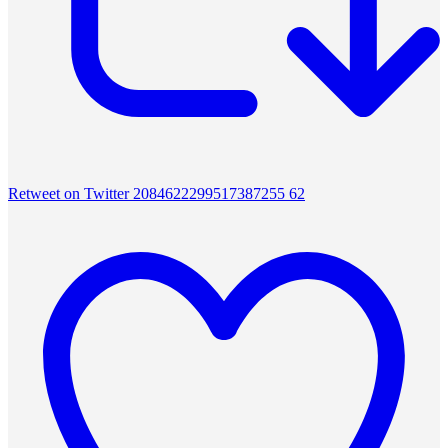
Retweet on Twitter 2084622299517387255
62