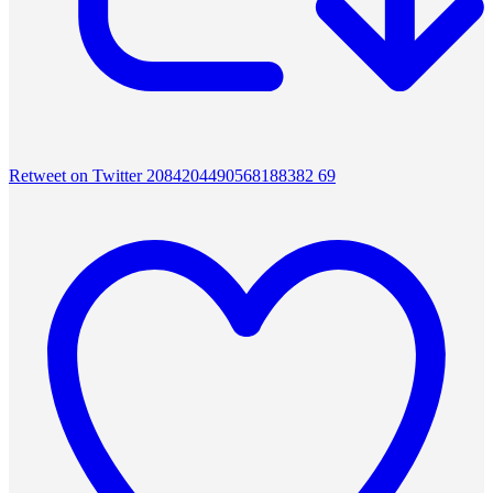
Retweet on Twitter 2084204490568188382
69