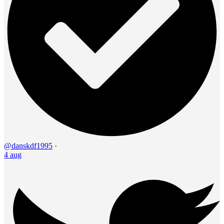
@danskdf1995
·
4 aug