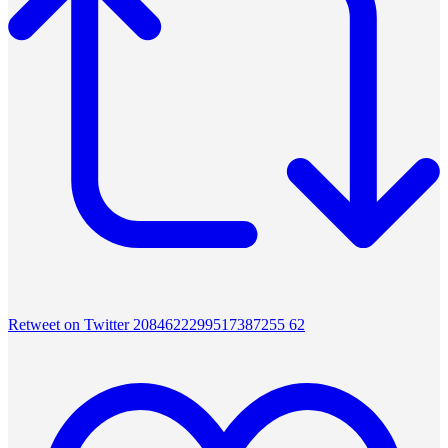
Retweet on Twitter 2084622299517387255
62