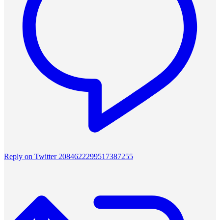
Reply on Twitter 2084622299517387255