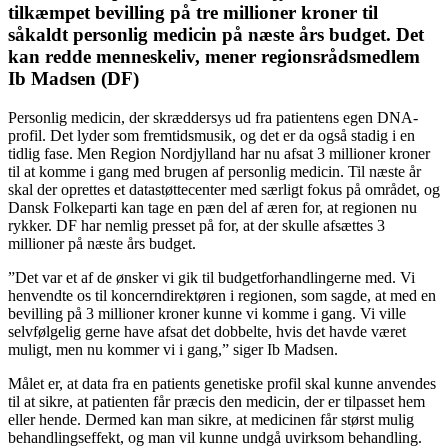
tilkæmpet bevilling på tre millioner kroner til
såkaldt personlig medicin på næste års budget. Det
kan redde menneskeliv, mener regionsrådsmedlem
Ib Madsen (DF)
Personlig medicin, der skræddersys ud fra patientens egen DNA-
profil. Det lyder som fremtidsmusik, og det er da også stadig i en
tidlig fase. Men Region Nordjylland har nu afsat 3 millioner kroner
til at komme i gang med brugen af personlig medicin. Til næste år
skal der oprettes et datastøttecenter med særligt fokus på området, og
Dansk Folkeparti kan tage en pæn del af æren for, at regionen nu
rykker. DF har nemlig presset på for, at der skulle afsættes 3
millioner på næste års budget.
”Det var et af de ønsker vi gik til budgetforhandlingerne med. Vi
henvendte os til koncerndirektøren i regionen, som sagde, at med en
bevilling på 3 millioner kroner kunne vi komme i gang. Vi ville
selvfølgelig gerne have afsat det dobbelte, hvis det havde været
muligt, men nu kommer vi i gang,” siger Ib Madsen.
Målet er, at data fra en patients genetiske profil skal kunne anvendes
til at sikre, at patienten får præcis den medicin, der er tilpasset hem
eller hende. Dermed kan man sikre, at medicinen får størst mulig
behandlingseffekt, og man vil kunne undgå uvirksom behandling.