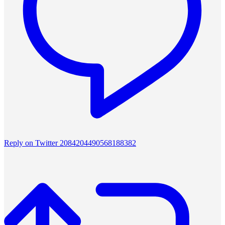
Reply on Twitter 2084204490568188382