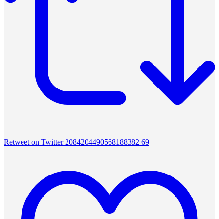
Retweet on Twitter 2084204490568188382
69