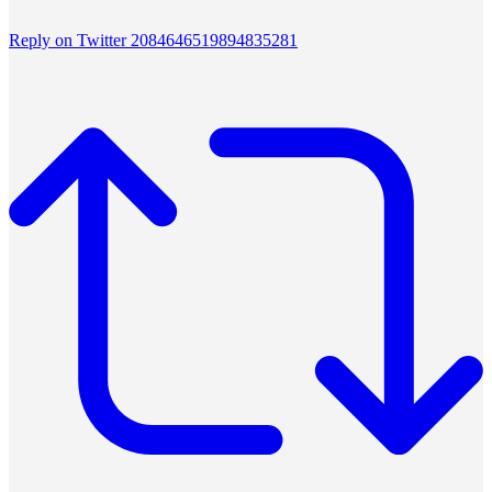
Reply on Twitter 2084646519894835281