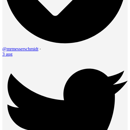
@mrmesserschmidt
·
3 aug