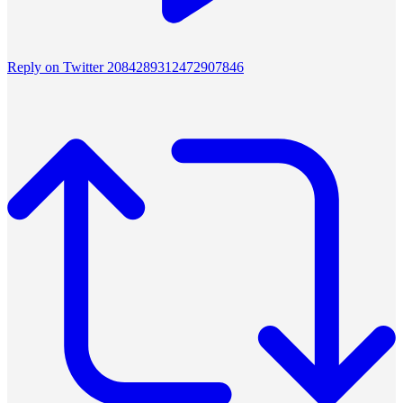
Reply on Twitter 2084289312472907846