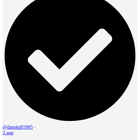
@danskdf1995
·
3 aug