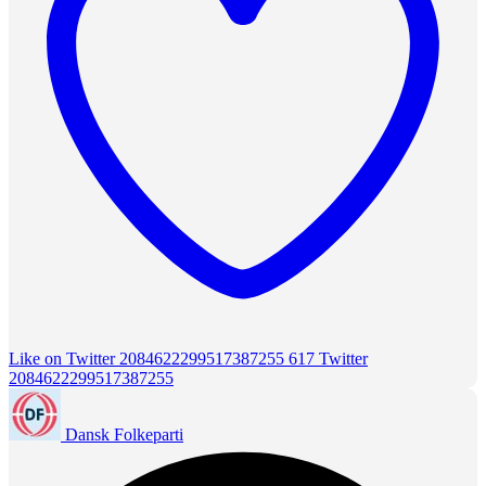
Like on Twitter 2084622299517387255
617
Twitter
2084622299517387255
Dansk Folkeparti