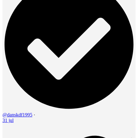
@danskdf1995
·
31 jul