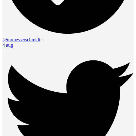
@mrmesserschmidt
·
4 aug