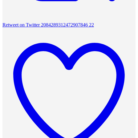
Retweet on Twitter 2084289312472907846
22