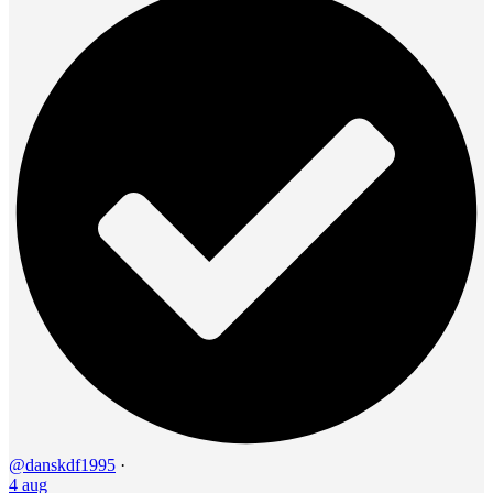
@danskdf1995
·
4 aug