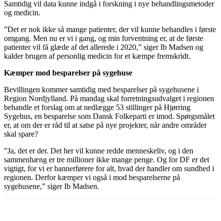
Samtidig vil data kunne indgå i forskning i nye behandlingsmetoder
og medicin.
”Det er nok ikke så mange patienter, der vil kunne behandles i første
omgang. Men nu er vi i gang, og min forventning er, at de første
patienter vil få glæde af det allerede i 2020,” siger Ib Madsen og
kalder brugen af personlig medicin for et kæmpe fremskridt.
Kæmper mod besparelser på sygehuse
Bevillingen kommer samtidig med besparelser på sygehusene i
Region Nordjylland. På mandag skal forretningsudvalget i regionen
behandle et forslag om at nedlægge 53 stillinger på Hjørring
Sygehus, en besparelse som Dansk Folkeparti er imod. Spørgsmålet
er, at om der er råd til at satse på nye projekter, når andre områder
skal spare?
”Ja, det er der. Det her vil kunne redde menneskeliv, og i den
sammenhæng er tre millioner ikke mange penge. Og for DF er det
vigtigt, for vi er bannerførere for alt, hvad der handler om sundhed i
regionen. Derfor kæmper vi også i mod besparelserne på
sygehusene,” siger Ib Madsen.