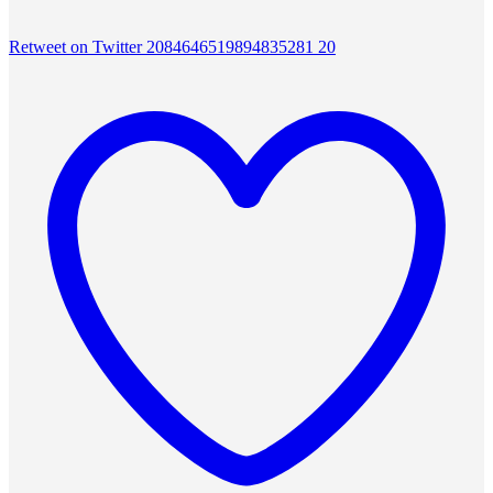
Retweet on Twitter 2084646519894835281
20