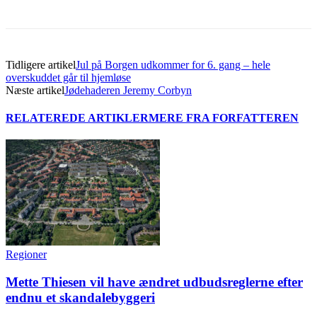
Tidligere artikel
Jul på Borgen udkommer for 6. gang – hele
overskuddet går til hjemløse
Næste artikel
Jødehaderen Jeremy Corbyn
RELATEREDE ARTIKLER
MERE FRA FORFATTEREN
Regioner
Mette Thiesen vil have ændret udbudsreglerne efter
endnu et skandalebyggeri