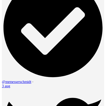
@mrmesserschmidt
·
3 aug