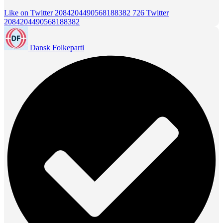
Like on Twitter 2084204490568188382
726
Twitter
2084204490568188382
Dansk Folkeparti