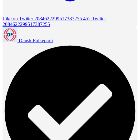
Like on Twitter 2084622299517387255
452
Twitter
2084622299517387255
Dansk Folkeparti