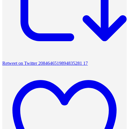
Retweet on Twitter 2084646519894835281
17