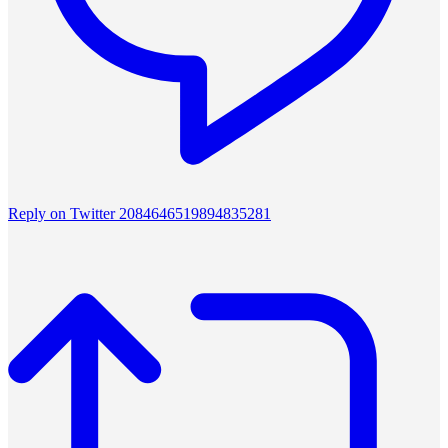
Reply on Twitter 2084646519894835281