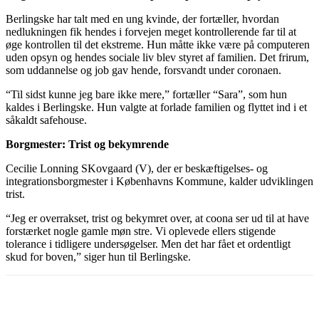
Berlingske har talt med en ung kvinde, der fortæller, hvordan
nedlukningen fik hendes i forvejen meget kontrollerende far til at
øge kontrollen til det ekstreme. Hun måtte ikke være på computeren
uden opsyn og hendes sociale liv blev styret af familien. Det frirum,
som uddannelse og job gav hende, forsvandt under coronaen.
“Til sidst kunne jeg bare ikke mere,” fortæller “Sara”, som hun
kaldes i Berlingske. Hun valgte at forlade familien og flyttet ind i et
såkaldt safehouse.
Borgmester: Trist og bekymrende
Cecilie Lonning SKovgaard (V), der er beskæftigelses- og
integrationsborgmester i Københavns Kommune, kalder udviklingen
trist.
“Jeg er overrakset, trist og bekymret over, at coona ser ud til at have
forstærket nogle gamle møn stre. Vi oplevede ellers stigende
tolerance i tidligere undersøgelser. Men det har fået et ordentligt
skud for boven,” siger hun til Berlingske.