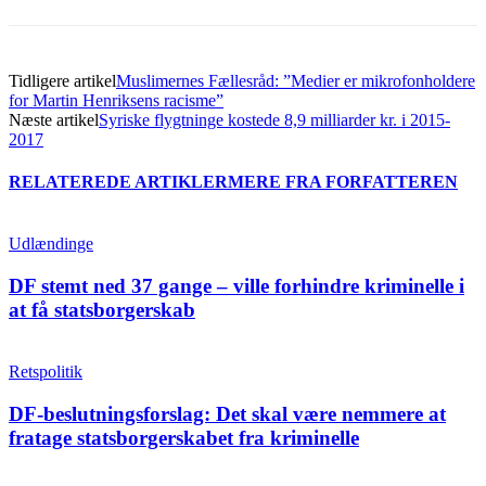
Tidligere artikel
Muslimernes Fællesråd: ”Medier er mikrofonholdere
for Martin Henriksens racisme”
Næste artikel
Syriske flygtninge kostede 8,9 milliarder kr. i 2015-
2017
RELATEREDE ARTIKLER
MERE FRA FORFATTEREN
Udlændinge
DF stemt ned 37 gange – ville forhindre kriminelle i
at få statsborgerskab
Retspolitik
DF-beslutningsforslag: Det skal være nemmere at
fratage statsborgerskabet fra kriminelle