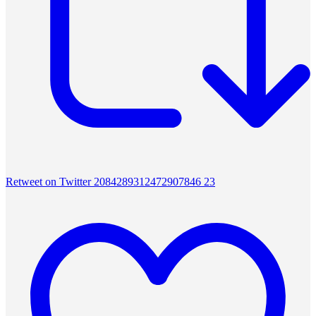
Retweet on Twitter 2084289312472907846
23