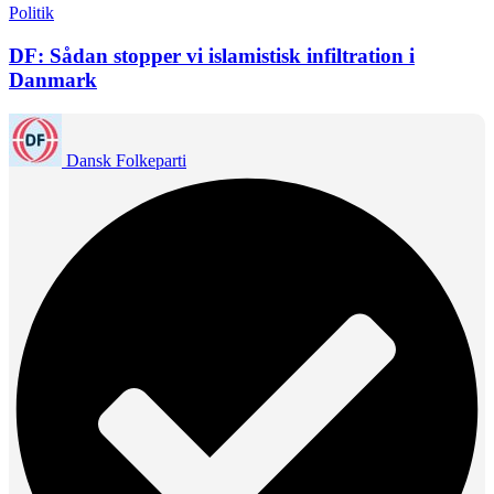
Politik
DF: Sådan stopper vi islamistisk infiltration i
Danmark
Dansk Folkeparti