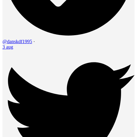
@danskdf1995
·
3 aug