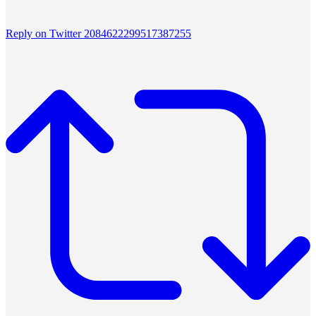
Reply on Twitter 2084622299517387255