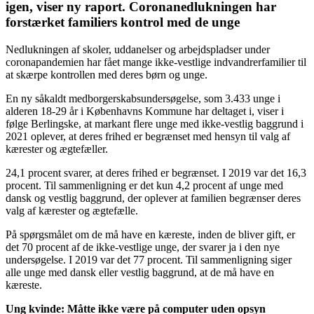
igen, viser ny raport. Coronanedlukningen har
forstærket familiers kontrol med de unge
Nedlukningen af skoler, uddanelser og arbejdspladser under
coronapandemien har fået mange ikke-vestlige indvandrerfamilier til
at skærpe kontrollen med deres børn og unge.
En ny såkaldt medborgerskabsundersøgelse, som 3.433 unge i
alderen 18-29 år i Københavns Kommune har deltaget i, viser i
følge Berlingske, at markant flere unge med ikke-vestlig baggrund i
2021 oplever, at deres frihed er begrænset med hensyn til valg af
kærester og ægtefæller.
24,1 procent svarer, at deres frihed er begrænset. I 2019 var det 16,3
procent. Til sammenligning er det kun 4,2 procent af unge med
dansk og vestlig baggrund, der oplever at familien begrænser deres
valg af kærester og ægtefælle.
På spørgsmålet om de må have en kæreste, inden de bliver gift, er
det 70 procent af de ikke-vestlige unge, der svarer ja i den nye
undersøgelse. I 2019 var det 77 procent. Til sammenligning siger
alle unge med dansk eller vestlig baggrund, at de må have en
kæreste.
Ung kvinde: Måtte ikke være på computer uden opsyn