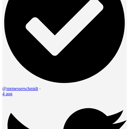
@mrmesserschmidt
·
4 aug