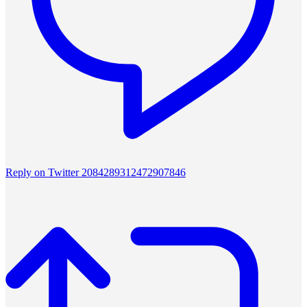
Reply on Twitter 2084289312472907846