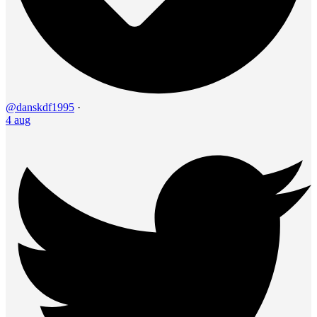
@danskdf1995
·
4 aug