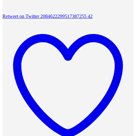
Retweet on Twitter 2084622299517387255
42