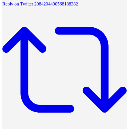
Reply on Twitter 2084204490568188382