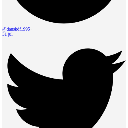
@danskdf1995
·
31 jul