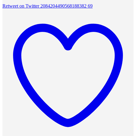
Retweet on Twitter 2084204490568188382
69