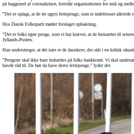
på baggrund af coronakrisen, foreslår organisationen for små og mel
”Det er oplagt, at de tre ugers feriepenge, som er indefrosset allerede
Hos Dansk Folkeparti møder forslaget opbakning.
”Det er folks egne penge, som vi har krævet, at de hensætter til senere
Jyllands-Posten.
Han understreger, at det især er de danskere, der står i en kritisk sit
”Pengene skal ikke bare indsættes på folks bankkonti. Vi skal undersø
havde råd til. De bør da have deres feriepenge,” lyder det.