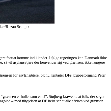
sker/Ritzau Scanpix
re fortsat komme ind i landet. I følge regeringen kan Danmark ikke
tte, så vil asylansøgere der henvender sig ved grænsen, ikke længere
ukke grænsen for asylansøgere, og nu gentager DFs gruppeformand Peter
“grænsen er hullet som en si”. Støjberg krævede, at folk, der søger
gblad – med tilføjelsen at DF helst ser at alle afvises ved grænsen.