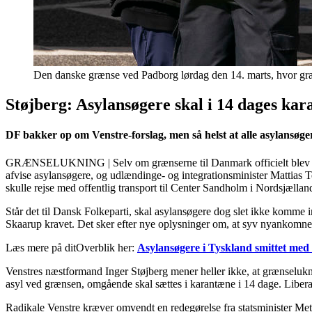
Den danske grænse ved Padborg lørdag den 14. marts, hvor græns
Støjberg: Asylansøgere skal i 14 dages ka
DF bakker op om Venstre-forslag, men så helst at alle asylansøge
GRÆNSELUKNING | Selv om grænserne til Danmark officielt blev lukke
afvise asylansøgere, og udlændinge- og integrationsminister Mattias T
skulle rejse med offentlig transport til Center Sandholm i Nordsjælland. I
Står det til Dansk Folkeparti, skal asylansøgere dog slet ikke komme i
Skaarup kravet. Det sker efter nye oplysninger om, at syv nyankomne 
Læs mere på ditOverblik her:
Asylansøgere i Tyskland smittet med
Venstres næstformand Inger Støjberg mener heller ikke, at grænselukni
asyl ved grænsen, omgående skal sættes i karantæne i 14 dage. Liberal 
Radikale Venstre kræver omvendt en redegørelse fra statsminister Met