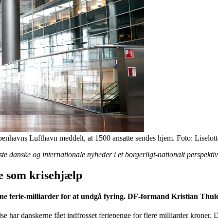
benhavns Lufthavn meddelt, at 1500 ansatte sendes hjem. Foto: Liselot
 danske og internationale nyheder i et borgerligt-nationalt perspektiv
e som krisehjælp
sne ferie-milliarder for at undgå fyring. DF-formand Kristian Thu
e har danskerne fået indfrosset feriepenge for flere milliarder kroner. D