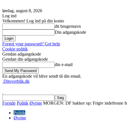
lørdag, august 8, 2026
Log ind
Velkommen! Log ind på din konto
dit brugernavn
Din adgangskode
Forgot your password? Get help
Cookie politik
Gendan adgangskode
Gendan din adgangskode
din e-mail
En adgangskode vil blive sendt til din email.
Ditoverblik.dk
Forside
Politik
Øvrige
MORGEN: DF bakker op: Frigiv indefrosne feri
Politik
Øvrige