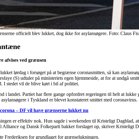
erne officielt blev lukket, dog ikke for asylansøgere. Foto: Claus Fi
rantæne
re afvises ved grænsen
t lørdag i forsøget på at begrænse coronasmitten, så kan asylansøge
esfaye (S) udtaler på ministeriets egen hjemmeside, at for at undgå smi
 stedet vil de blive kørt i bil af politiet.
nd i landet. Partiet har flere gange opfordret regeringen til helt at l
asylansøgere i Tyskland er blevet konstateret smittet med coronavirus.
 corona – DF vil have grænserne lukket nu
ngen er effektiv nok. Hun sagde i weekenden til Kristeligt Dagblad, at 
Alliance og Dansk Folkeparti bakker forslaget op, skriver Kristeligt Da
te Frederiksen for grundlaget for grænselukningen.