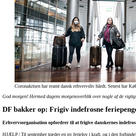
Coronakrisen har reamt dansk erhvervsliv hårdt. Senest har Kø
God morgen! Hermed dagens morgenoverblik over nogle af de vigtigste
DF bakker op: Frigiv indefrosne feriepeng
Erhvervsorganisation opfordrer til at frigive danskernes indefro
HJÆLP | Til september træder en ny ferielov i kraft, og i den forbindels