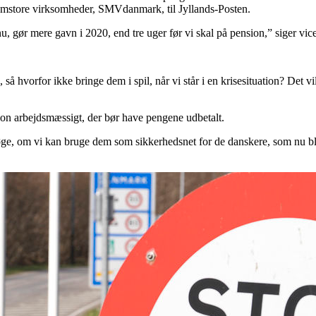
lemstore virksomheder, SMVdanmark, til Jyllands-Posten.
 nu, gør mere gavn i 2020, end tre uger før vi skal på pension,” siger vi
, så hvorfor ikke bringe dem i spil, når vi står i en krisesituation? Det
uation arbejdsmæssigt, der bør have pengene udbetalt.
ge, om vi kan bruge dem som sikkerhedsnet for de danskere, som nu bliv