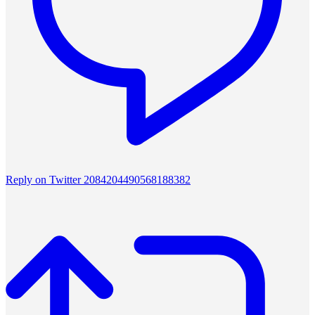
Reply on Twitter 2084204490568188382