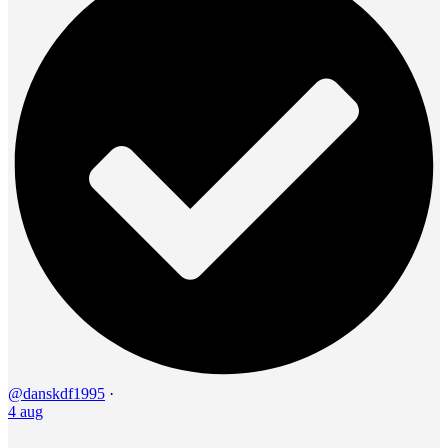
@danskdf1995
·
4 aug