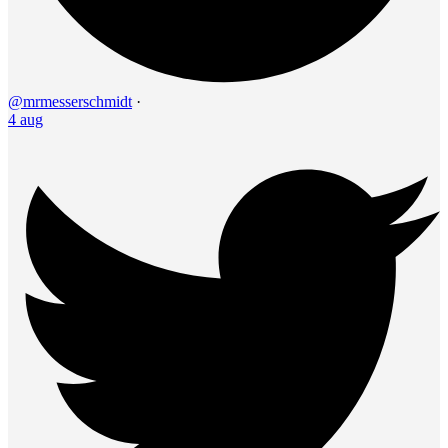
@mrmesserschmidt
·
4 aug