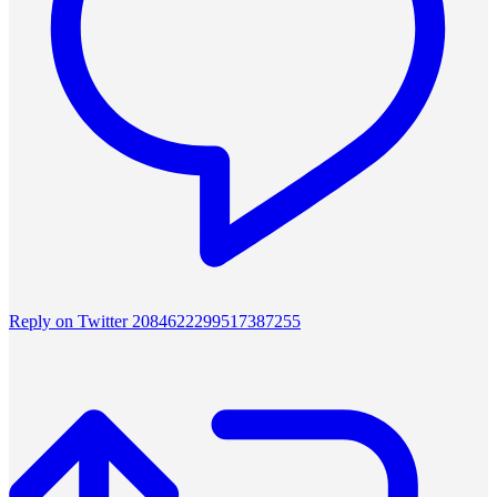
Reply on Twitter 2084622299517387255