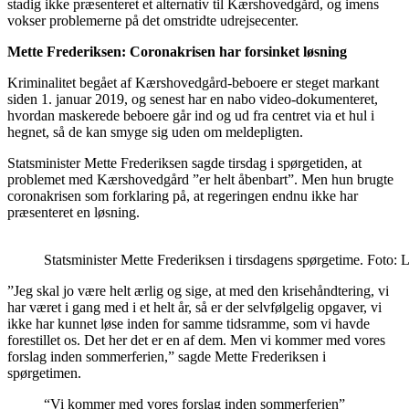
stadig ikke præsenteret et alternativ til Kærshovedgård, og imens
vokser problemerne på det omstridte udrejsecenter.
Mette Frederiksen: Coronakrisen har forsinket løsning
Kriminalitet begået af Kærshovedgård-beboere er steget markant
siden 1. januar 2019, og senest har en nabo video-dokumenteret,
hvordan maskerede beboere går ind og ud fra centret via et hul i
hegnet, så de kan smyge sig uden om meldepligten.
Statsminister Mette Frederiksen sagde tirsdag i spørgetiden, at
problemet med Kærshovedgård ”er helt åbenbart”. Men hun brugte
coronakrisen som forklaring på, at regeringen endnu ikke har
præsenteret en løsning.
Statsminister Mette Frederiksen i tirsdagens spørgetime. Foto: 
”Jeg skal jo være helt ærlig og sige, at med den krisehåndtering, vi
har været i gang med i et helt år, så er der selvfølgelig opgaver, vi
ikke har kunnet løse inden for samme tidsramme, som vi havde
forestillet os. Det her det er en af dem. Men vi kommer med vores
forslag inden sommerferien,” sagde Mette Frederiksen i
spørgetimen.
“Vi kommer med vores forslag inden sommerferien”