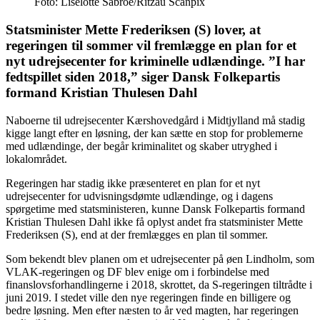
Foto: Liselotte Sabroe/Ritzau Scanpix
Statsminister Mette Frederiksen (S) lover, at
regeringen til sommer vil fremlægge en plan for et
nyt udrejsecenter for kriminelle udlændinge. ”I har
fedtspillet siden 2018,” siger Dansk Folkepartis
formand Kristian Thulesen Dahl
Naboerne til udrejsecenter Kærshovedgård i Midtjylland må stadig
kigge langt efter en løsning, der kan sætte en stop for problemerne
med udlændinge, der begår kriminalitet og skaber utryghed i
lokalområdet.
Regeringen har stadig ikke præsenteret en plan for et nyt
udrejsecenter for udvisningsdømte udlændinge, og i dagens
spørgetime med statsministeren, kunne Dansk Folkepartis formand
Kristian Thulesen Dahl ikke få oplyst andet fra statsminister Mette
Frederiksen (S), end at der fremlægges en plan til sommer.
Som bekendt blev planen om et udrejsecenter på øen Lindholm, som
VLAK-regeringen og DF blev enige om i forbindelse med
finanslovsforhandlingerne i 2018, skrottet, da S-regeringen tiltrådte i
juni 2019. I stedet ville den nye regeringen finde en billigere og
bedre løsning. Men efter næsten to år ved magten, har regeringen