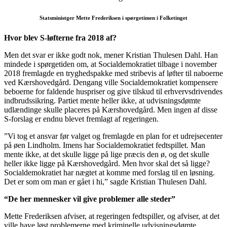
Statsministger Mette Frederiksen i spørgetimen i Folketinget
Hvor blev S-løfterne fra 2018 af?
Men det svar er ikke godt nok, mener Kristian Thulesen Dahl. Han
mindede i spørgetiden om, at Socialdemokratiet tilbage i november
2018 fremlagde en tryghedspakke med stribevis af løfter til naboerne
ved Kærshovedgård. Dengang ville Socialdemokratiet kompensere
beboerne for faldende huspriser og give tilskud til erhvervsdrivendes
indbrudssikring. Partiet mente heller ikke, at udvisningsdømte
udlændinge skulle placeres på Kærshovedgård. Men ingen af disse
S-forslag er endnu blevet fremlagt af regeringen.
”Vi tog et ansvar før valget og fremlagde en plan for et udrejsecenter
på øen Lindholm. Imens har Socialdemokratiet fedtspillet. Man
mente ikke, at det skulle ligge på lige præcis den ø, og det skulle
heller ikke ligge på Kærshovedgård. Men hvor skal det så ligge?
Socialdemokratiet har nægtet at komme med forslag til en løsning.
Det er som om man er gået i hi,” sagde Kristian Thulesen Dahl.
“De her mennesker vil give problemer alle steder”
Mette Frederiksen afviser, at regeringen fedtspiller, og afviser, at det
ville have løst problemerne med kriminelle udvisningsdømte