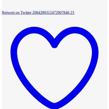
Retweet on Twitter 2084289312472907846
23