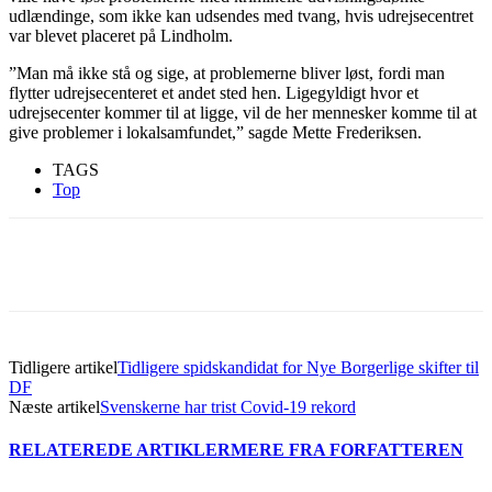
udlændinge, som ikke kan udsendes med tvang, hvis udrejsecentret
var blevet placeret på Lindholm.
”Man må ikke stå og sige, at problemerne bliver løst, fordi man
flytter udrejsecenteret et andet sted hen. Ligegyldigt hvor et
udrejsecenter kommer til at ligge, vil de her mennesker komme til at
give problemer i lokalsamfundet,” sagde Mette Frederiksen.
TAGS
Top
Tidligere artikel
Tidligere spidskandidat for Nye Borgerlige skifter til
DF
Næste artikel
Svenskerne har trist Covid-19 rekord
RELATEREDE ARTIKLER
MERE FRA FORFATTEREN