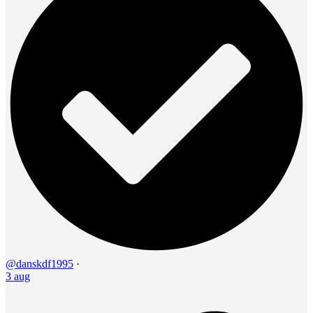
@danskdf1995
·
3 aug