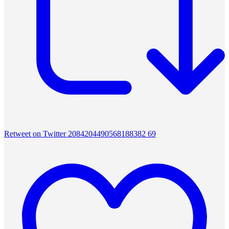
Retweet on Twitter 2084204490568188382
69