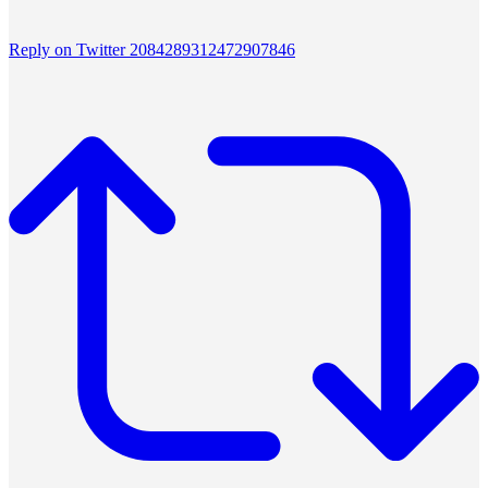
Reply on Twitter 2084289312472907846