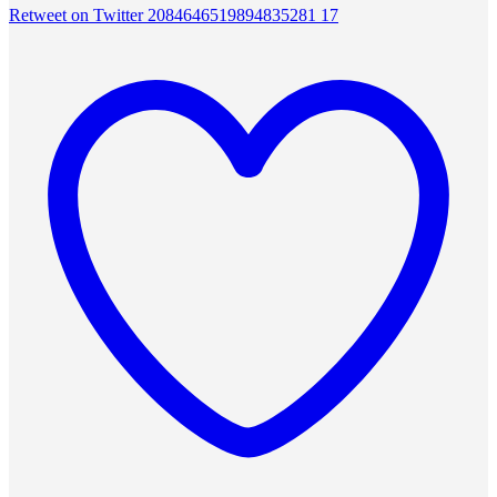
Retweet on Twitter 2084646519894835281
17