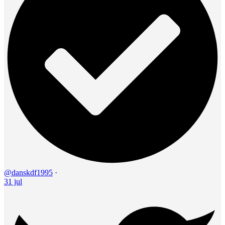
@danskdf1995
·
31 jul