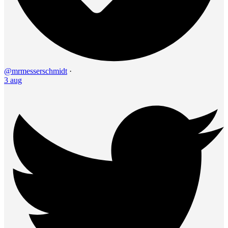
@mrmesserschmidt
·
3 aug