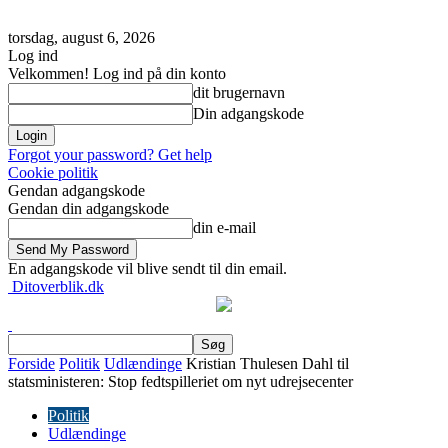
torsdag, august 6, 2026
Log ind
Velkommen! Log ind på din konto
dit brugernavn
Din adgangskode
Forgot your password? Get help
Cookie politik
Gendan adgangskode
Gendan din adgangskode
din e-mail
En adgangskode vil blive sendt til din email.
Ditoverblik.dk
Forside
Politik
Udlændinge
Kristian Thulesen Dahl til
statsministeren: Stop fedtspilleriet om nyt udrejsecenter
Politik
Udlændinge