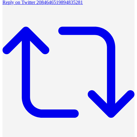
Reply on Twitter 2084646519894835281