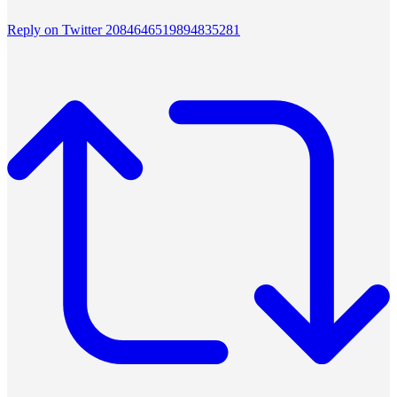
Reply on Twitter 2084646519894835281