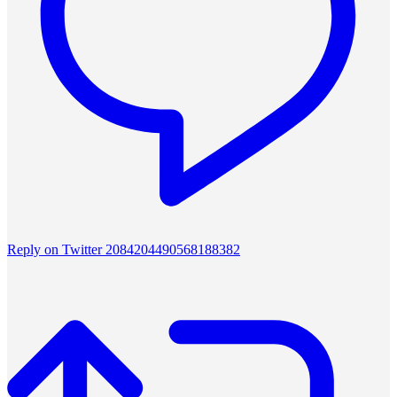
Reply on Twitter 2084204490568188382