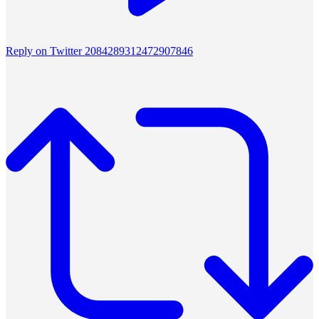
Reply on Twitter 2084289312472907846