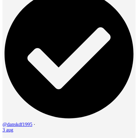
@danskdf1995
·
3 aug