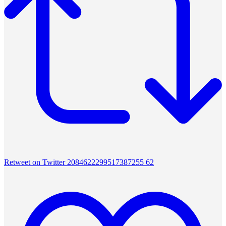
Retweet on Twitter 2084622299517387255
62