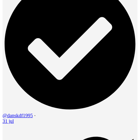
@danskdf1995
·
31 jul