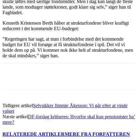
skulle løftes med særlige fondsmidler. Men i dag kan langt de fleste
lande, som modtager støttekroner, godt klare sig selv,” siger han til
Fagbladet.
Kenneth Kristensen Berth håber at strukturfondene bliver kraftigt
reduceret i det kommende EU-budeget:
”Regeringen har sagt, at man i forbindelse med det kommende
budget for EU vil forsøge at få strukturfondene i spil. Det vil vi
holde dem op på. Vi kommer nok ikke helt af strukturfondene, men
de skal mindskes,” siger han.
Tidligere artikel
Selvsikker Jimmie Åkesson: Vi går efter at vinde
valget
Næste artikel
DF-forslag kritiseres: Hvorfor skal kun pensionister ha’
mere?
RELATEREDE ARTIKLER
MERE FRA FORFATTEREN