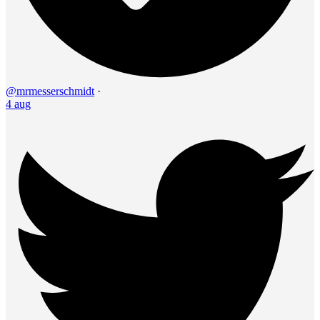
@mrmesserschmidt
·
4 aug