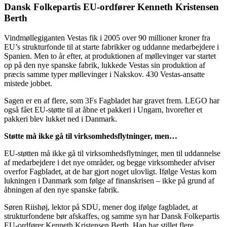
Dansk Folkepartis EU-ordfører Kenneth Kristensen
Berth
Vindmøllegiganten Vestas fik i 2005 over 90 millioner kroner fra
EU’s strukturfonde til at starte fabrikker og uddanne medarbejdere i
Spanien. Men to år efter, at produktionen af møllevinger var startet
op på den nye spanske fabrik, lukkede Vestas sin produktion af
præcis samme typer møllevinger i Nakskov. 430 Vestas-ansatte
mistede jobbet.
Sagen er en af flere, som 3Fs Fagbladet har gravet frem. LEGO har
også fået EU-støtte til at åbne et pakkeri i Ungarn, hvorefter et
pakkeri blev lukket ned i Danmark.
Støtte må ikke gå til virksomhedsflytninger, men…
EU-støtten må ikke gå til virksomhedsflytninger, men til uddannelse
af medarbejdere i det nye områder, og begge virksomheder afviser
overfor Fagbladet, at de har gjort noget ulovligt. Ifølge Vestas kom
lukningen i Danmark som følge af finanskrisen – ikke på grund af
åbningen af den nye spanske fabrik.
Søren Riishøj, lektor på SDU, mener dog ifølge fagbladet, at
strukturfondene bør afskaffes, og samme syn har Dansk Folkepartis
EU-ordfører Kenneth Kristensen Berth. Han har stillet flere