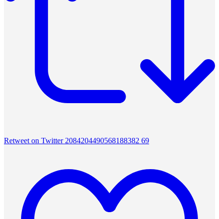
Retweet on Twitter 2084204490568188382
69