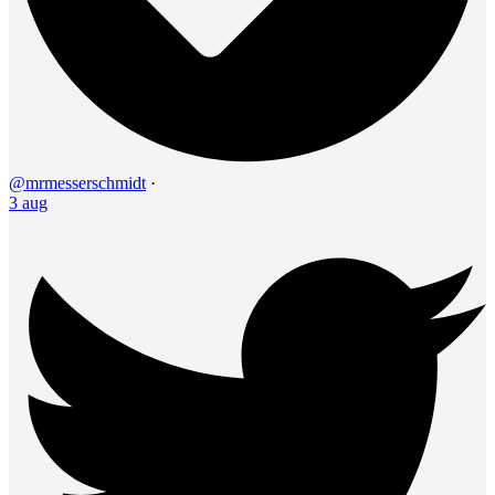
@mrmesserschmidt
·
3 aug