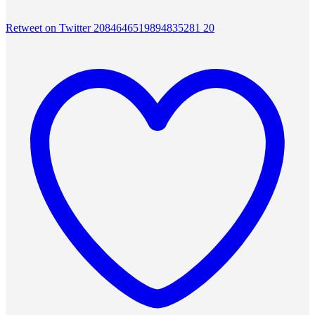
Retweet on Twitter 2084646519894835281
20