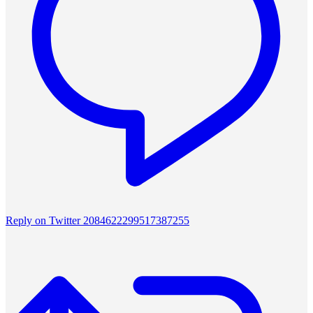
Reply on Twitter 2084622299517387255