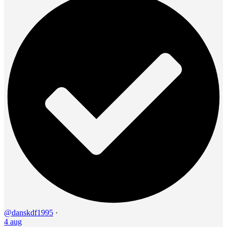
@danskdf1995
·
4 aug