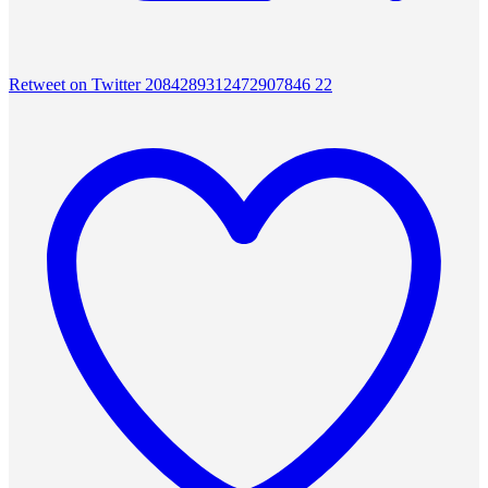
Retweet on Twitter 2084289312472907846
22