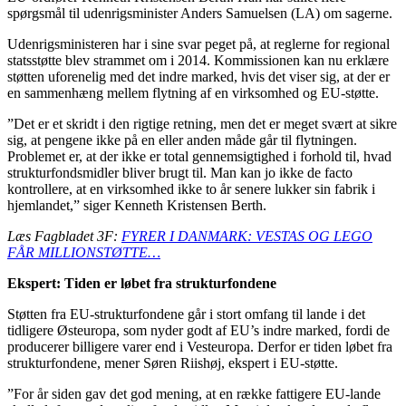
spørgsmål til udenrigsminister Anders Samuelsen (LA) om sagerne.
Udenrigsministeren har i sine svar peget på, at reglerne for regional
statsstøtte blev strammet om i 2014. Kommissionen kan nu erklære
støtten uforenelig med det indre marked, hvis det viser sig, at der er
en sammenhæng mellem flytning af en virksomhed og EU-støtte.
”Det er et skridt i den rigtige retning, men det er meget svært at sikre
sig, at pengene ikke på en eller anden måde går til flytningen.
Problemet er, at der ikke er total gennemsigtighed i forhold til, hvad
strukturfondsmidler bliver brugt til. Man kan jo ikke de facto
kontrollere, at en virksomhed ikke to år senere lukker sin fabrik i
hjemlandet,” siger Kenneth Kristensen Berth.
Læs Fagbladet 3F:
FYRER I DANMARK: VESTAS OG LEGO
FÅR MILLIONSTØTTE…
Ekspert: Tiden er løbet fra strukturfondene
Støtten fra EU-strukturfondene går i stort omfang til lande i det
tidligere Østeuropa, som nyder godt af EU’s indre marked, fordi de
producerer billigere varer end i Vesteuropa. Derfor er tiden løbet fra
strukturfondene, mener Søren Riishøj, ekspert i EU-støtte.
”For år siden gav det god mening, at en række fattigere EU-lande