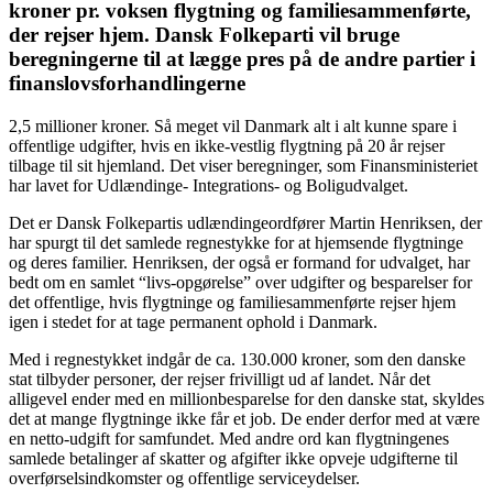
kroner pr. voksen flygtning og familiesammenførte,
der rejser hjem. Dansk Folkeparti vil bruge
beregningerne til at lægge pres på de andre partier i
finanslovsforhandlingerne
2,5 millioner kroner. Så meget vil Danmark alt i alt kunne spare i
offentlige udgifter, hvis en ikke-vestlig flygtning på 20 år rejser
tilbage til sit hjemland. Det viser beregninger, som Finansministeriet
har lavet for Udlændinge- Integrations- og Boligudvalget.
Det er Dansk Folkepartis udlændingeordfører Martin Henriksen, der
har spurgt til det samlede regnestykke for at hjemsende flygtninge
og deres familier. Henriksen, der også er formand for udvalget, har
bedt om en samlet “livs-opgørelse” over udgifter og besparelser for
det offentlige, hvis flygtninge og familiesammenførte rejser hjem
igen i stedet for at tage permanent ophold i Danmark.
Med i regnestykket indgår de ca. 130.000 kroner, som den danske
stat tilbyder personer, der rejser frivilligt ud af landet. Når det
alligevel ender med en millionbesparelse for den danske stat, skyldes
det at mange flygtninge ikke får et job. De ender derfor med at være
en netto-udgift for samfundet. Med andre ord kan flygtningenes
samlede betalinger af skatter og afgifter ikke opveje udgifterne til
overførselsindkomster og offentlige serviceydelser.