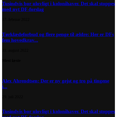
Tusindvis bor ulovligt i kolonihaver. Det skal stoppes
med nyt DF-forslag
17. februar 2022
Tørklædeforbud og flere penge til ældre: Her er DFs
fem hovedkrav...
31. august 2022
Mest læste
Alex Ahrendtsen: Der er ny gejst og tro på tingene
i...
29. juli 2022
Tusindvis bor ulovligt i kolonihaver. Det skal stoppes