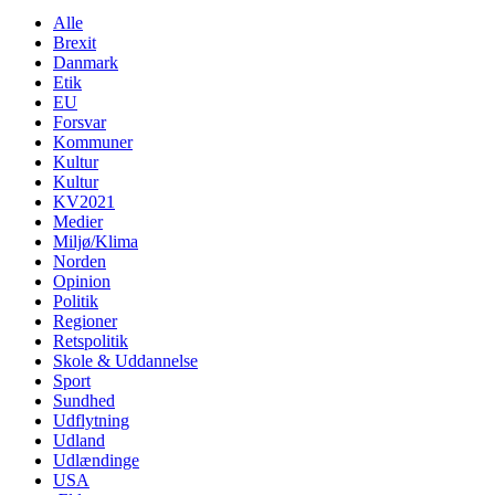
Alle
Brexit
Danmark
Etik
EU
Forsvar
Kommuner
Kultur
Kultur
KV2021
Medier
Miljø/Klima
Norden
Opinion
Politik
Regioner
Retspolitik
Skole & Uddannelse
Sport
Sundhed
Udflytning
Udland
Udlændinge
USA