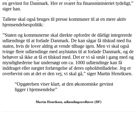
en gevinst for Danmark. Her er svaret fra finansministeriet tydeligt,”
siger han.
Tallene skal også bruges til presse kommuner til at en mere aktiv
hjemsendelsespolitik:
”Staten og kommunerne skal direkte opfordre de dårligt integrerede
udlændinge til at forlade Danmark. De kan sågar få tilskud med fra
staten, hvis de lover aldrig at vende tilbage igen. Men vi skal også
tvinge flere udlændinge med asylstatus til at forlade Danmark, og de
behøver så ikke at få et tilskud med. Det er vi så småt i gang med og
myndighederne har undersøgt om ca. 1000 udlændinge kan få
inddraget eller nægtet forlængelse af deres opholdstilladelse. Jeg er
overbevist om at det er den vej, vi skal gå,” siger Martin Henriksen.
“Opgørelsen viser klart, at den økonomiske gevinst
ligger i hjemsendelse”
Martin Henriksen, udlændingeordfører (DF)