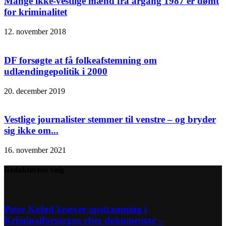
Mange ikke-vestlige mænd fra årgang 1987 er dømt
for kriminalitet
12. november 2018
DF forsøgte at få folkeafstemning om
udlændingepolitik i 2000
20. december 2019
Vestlige journalister stemmer til venstre – og bryder
sig ikke om...
16. november 2021
Redaktørens valg
Peter Kofod kræver opstramning i
Kriminalforsorgen efter dokumentar –