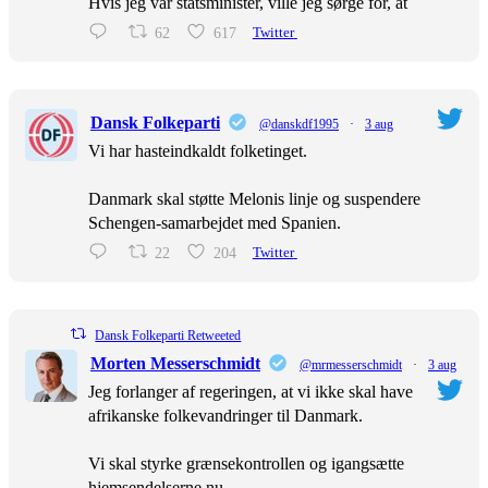
Hvis jeg var statsminister, ville jeg sørge for, at
62
617
Twitter
Dansk Folkeparti
@danskdf1995
·
3 aug
Vi har hasteindkaldt folketinget.
Danmark skal støtte Melonis linje og suspendere
Schengen-samarbejdet med Spanien.
22
204
Twitter
Dansk Folkeparti Retweeted
Morten Messerschmidt
@mrmesserschmidt
·
3 aug
Jeg forlanger af regeringen, at vi ikke skal have
afrikanske folkevandringer til Danmark.
Vi skal styrke grænsekontrollen og igangsætte
hjemsendelserne nu.