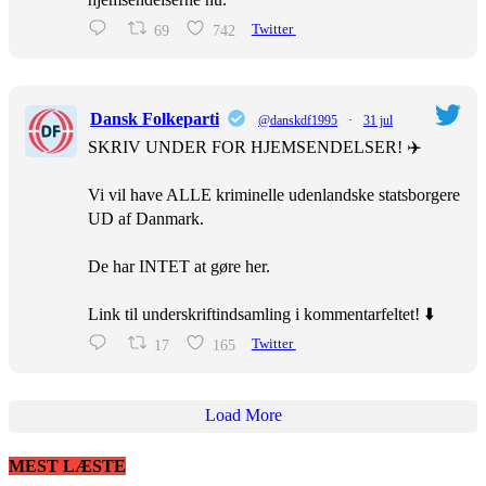
69
742
Twitter
Dansk Folkeparti
@danskdf1995
·
31 jul
SKRIV UNDER FOR HJEMSENDELSER! ✈️
Vi vil have ALLE kriminelle udenlandske statsborgere
UD af Danmark.
De har INTET at gøre her.
Link til underskriftindsamling i kommentarfeltet! ⬇️
17
165
Twitter
Load More
MEST LÆSTE