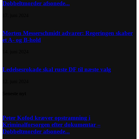
Dobbeltmorder afsonede...
17. juni 2024
Morten Messerschmidt advarer: Regeringen skaber
et A- og B-hold
14. juni 2024
Ledelsesrokade skal ruste DF til næste valg
12. juni 2024
Seneste nyt
Peter Kofod kræver opstramning i
Kriminalforsorgen efter dokumentar –
Dobbeltmorder afsonede...