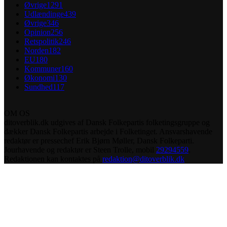
Øvrige
1291
Udlændinge
439
Øvrige
346
Opinion
256
Retspolitik
246
Norden
182
EU
180
Kommuner
160
Økonomi
130
Sundhed
117
OM OS
ditoverblik.dk udgives af Dansk Folkepartis folketingsgruppe og
dækker Dansk Folkepartis arbejde i Folketinget. Ansvarshavende
redaktør er pressechef Erik Bjørn Møller, Dansk Folkeparti.
Jourhavende og redaktør er Steen Trolle, mobil
29294559
.
Redaktionen kan kontaktes på
redaktion@ditoverblik.dk