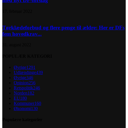
med nyt DF-forslag
17. februar 2022
Tørklædeforbud og flere penge til ældre: Her er DFs
fem hovedkrav...
31. august 2022
POPULÆR KATEGORI
Øvrige
1291
Udlændinge
439
Øvrige
346
Opinion
256
Retspolitik
246
Norden
182
EU
180
Kommuner
160
Økonomi
130
Populære kategorier