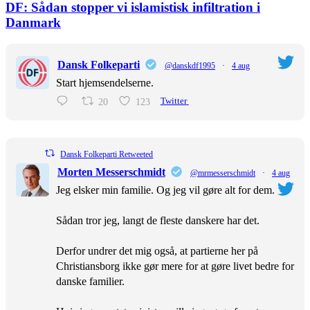
DF: Sådan stopper vi islamistisk infiltration i
Danmark
Dansk Folkeparti
@danskdf1995
·
4 aug
Start hjemsendelserne.
20
123
Twitter
Dansk Folkeparti Retweeted
Morten Messerschmidt
@mrmesserschmidt
·
4 aug
Jeg elsker min familie. Og jeg vil gøre alt for dem.
Sådan tror jeg, langt de fleste danskere har det.
Derfor undrer det mig også, at partierne her på
Christiansborg ikke gør mere for at gøre livet bedre for
danske familier.