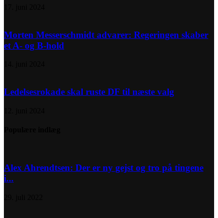
17. juni 2024
Morten Messerschmidt advarer: Regeringen skaber
et A- og B-hold
14. juni 2024
Ledelsesrokade skal ruste DF til næste valg
12. juni 2024
Populære indlæg
Alex Ahrendtsen: Der er ny gejst og tro på tingene
i...
29. juli 2022