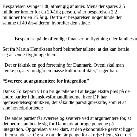
Besparelsen svinger lidt, afhængig af alder. Mens der spares 2,5
millioner kroner for en 20-årig person, så er besparelsen 2,2
millioner for en 25-årig. Derfra er besparelsen nogenlunde den
samme til 40 års-alderen, hvorefter den stiger:
Besparelse på de offentlige finanser pr. flygtning eller familie
Set fra Martin Henriksens bord bekræfter tallene, at det kan betale
sig at sende flygtninge hjem.
”Det er faktisk en god forretning for Danmark. Oveni skal man
tænke på, at vi undgår en masse kulturkonflikter,” siger han.
“Sværere at argumentere for integration”
Dansk Folkeparti vil nu bruge tallene til at lægge ekstra pres på de
andre partier i finanslovsforhandlingerne, hvor DF har
hjemsendelsespolitikken, det såkaldte paradigmeskifte, som et af
sine hovedprioriteter:
”De andre partier får sværere og sværere ved at argumentere for, at
det bedre kan betale sig for Danmark at bruge pengene på
integration. Opgørelsen viser klart, at den økonomiske gevinst ligger
i hjemsendelse. Og selv om de får penge for at rejse hjem, så er det