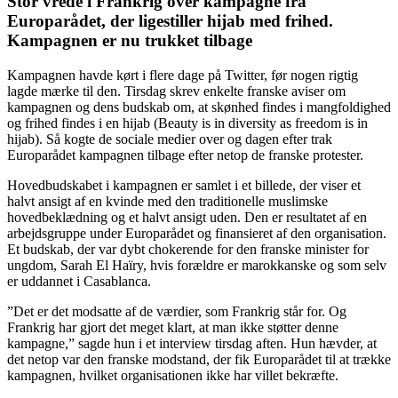
Stor vrede i Frankrig over kampagne fra
Europarådet, der ligestiller hijab med frihed.
Kampagnen er nu trukket tilbage
Kampagnen havde kørt i flere dage på Twitter, før nogen rigtig
lagde mærke til den. Tirsdag skrev enkelte franske aviser om
kampagnen og dens budskab om, at skønhed findes i mangfoldighed
og frihed findes i en hijab (Beauty is in diversity as freedom is in
hijab). Så kogte de sociale medier over og dagen efter trak
Europarådet kampagnen tilbage efter netop de franske protester.
Hovedbudskabet i kampagnen er samlet i et billede, der viser et
halvt ansigt af en kvinde med den traditionelle muslimske
hovedbeklædning og et halvt ansigt uden. Den er resultatet af en
arbejdsgruppe under Europarådet og finansieret af den organisation.
Et budskab, der var dybt chokerende for den franske minister for
ungdom, Sarah El Haïry, hvis forældre er marokkanske og som selv
er uddannet i Casablanca.
”Det er det modsatte af de værdier, som Frankrig står for. Og
Frankrig har gjort det meget klart, at man ikke støtter denne
kampagne,” sagde hun i et interview tirsdag aften. Hun hævder, at
det netop var den franske modstand, der fik Europarådet til at trække
kampagnen, hvilket organisationen ikke har villet bekræfte.