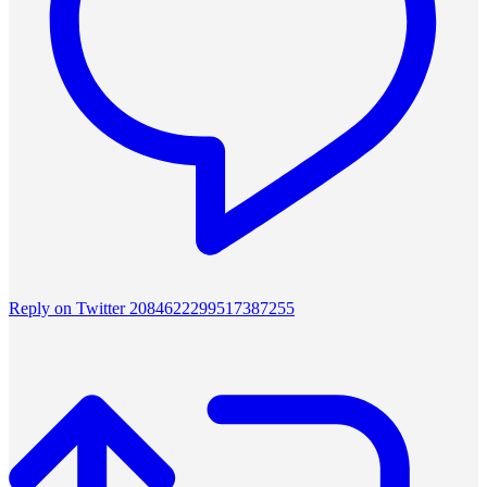
Reply on Twitter 2084622299517387255