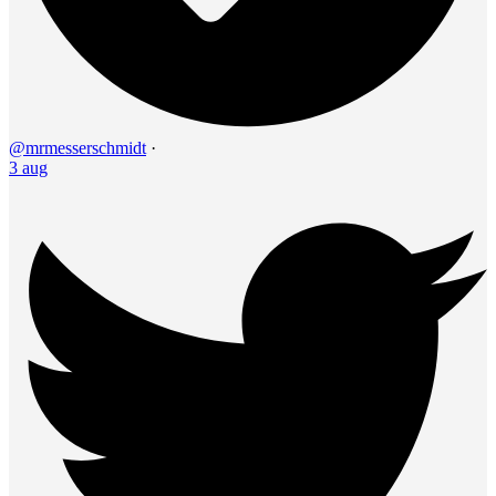
@mrmesserschmidt
·
3 aug