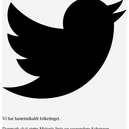
Vi har hasteindkaldt folketinget.
Danmark skal støtte Melonis linje og suspendere Schengen-