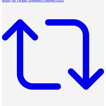
Reply on Twitter 2084646519894835281