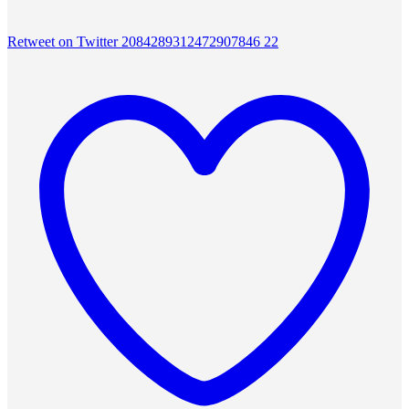
Retweet on Twitter 2084289312472907846
22