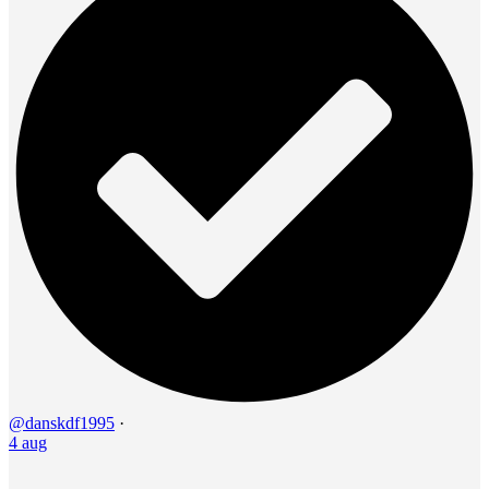
@danskdf1995
·
4 aug