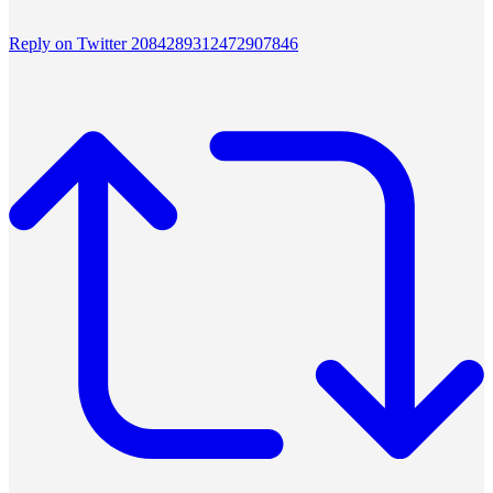
Reply on Twitter 2084289312472907846