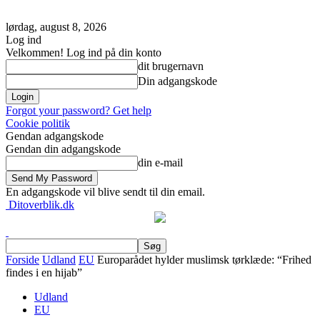
lørdag, august 8, 2026
Log ind
Velkommen! Log ind på din konto
dit brugernavn
Din adgangskode
Forgot your password? Get help
Cookie politik
Gendan adgangskode
Gendan din adgangskode
din e-mail
En adgangskode vil blive sendt til din email.
Ditoverblik.dk
Forside
Udland
EU
Europarådet hylder muslimsk tørklæde: “Frihed
findes i en hijab”
Udland
EU