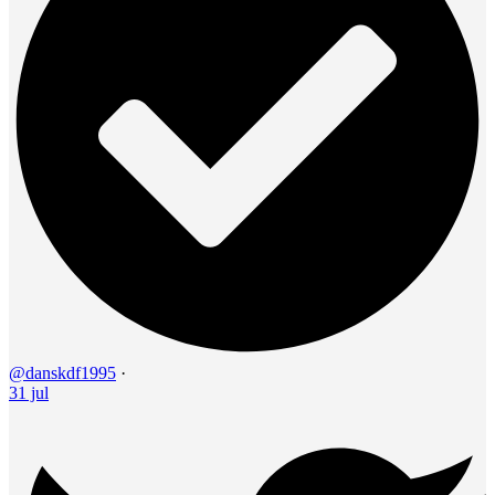
@danskdf1995
·
31 jul