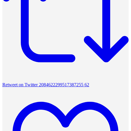
Retweet on Twitter 2084622299517387255
62