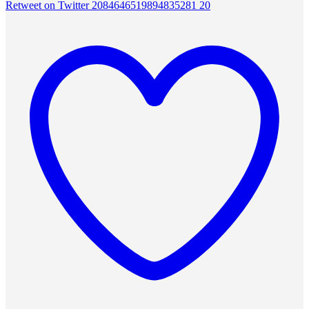
Retweet on Twitter 2084646519894835281
20