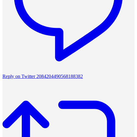
Reply on Twitter 2084204490568188382