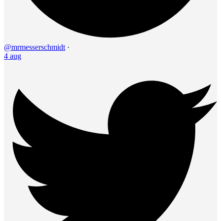
@mrmesserschmidt
·
4 aug