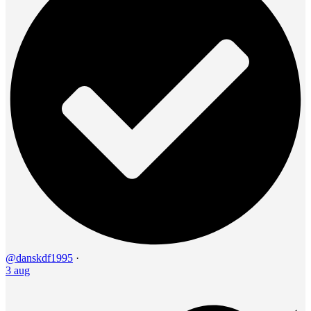
@danskdf1995
·
3 aug