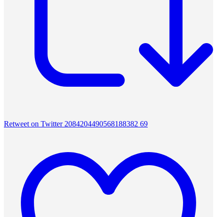
Retweet on Twitter 2084204490568188382
69