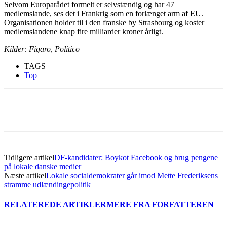
Selvom Europarådet formelt er selvstændig og har 47
medlemslande, ses det i Frankrig som en forlænget arm af EU.
Organisationen holder til i den franske by Strasbourg og koster
medlemslandene knap fire milliarder kroner årligt.
Kilder: Figaro, Politico
TAGS
Top
Tidligere artikel
DF-kandidater: Boykot Facebook og brug pengene
på lokale danske medier
Næste artikel
Lokale socialdemokrater går imod Mette Frederiksens
stramme udlændingepolitik
RELATEREDE ARTIKLER
MERE FRA FORFATTEREN