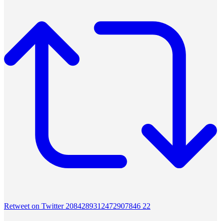
Retweet on Twitter 2084289312472907846
22