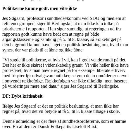
Politikerne kunne godt, men ville ikke
Jes Søgaard, professor i sundhedsøkonomi ved SDU og medlem af
referencegruppen, siger til Berlingske, at man ikke kan tolke på
prioriteterne i rapporten. Han siger samtidig, at regeringen ud fra
rapporten godt kunne have bedt om at regne på både
afgangsklasserne og samtidig på 5. til 8. klasse, så Folketinget på
den baggrund kunne have taget en politisk beslutning om, hvad man
synes, der var plads til at åbne og ikke åbne.
”Vi sagde til politikerne, at hvis I vil, kan I godt vende rundt på det.
Det her er ikke skåret i videnskabelig granit. Vi ville heller ikke have
protesteret, hvis man havde regnet på for eksempel liberale erhverv
med frisører før udvalgsvarebutikker, selvom de to områder er nævnt
i omvendt rækkefølge. Rækkefølgen var ikke tilfældig, men baseret
på vurderinger mere end data,” siger Jes Søgaard til Berlingske.
DF: Dybt kritisabelt
Ifølge Jes Søgaard er det en politisk beslutning, at man ikke har
regnet på, hvad det vil betyde at få 5. til 8. klasse tilbage i skole.
Denne udmelding er der flere af sundhedsordførerne, som er harme
over. En af dem er Dansk Folkepartis Liselott Blixt.