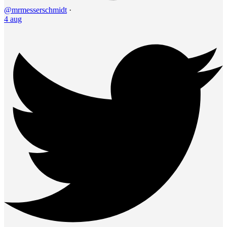
@mrmesserschmidt
·
4 aug