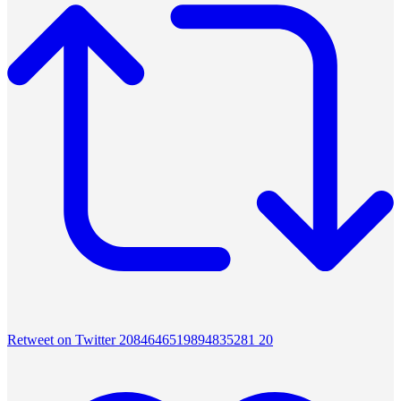
Retweet on Twitter 2084646519894835281
20