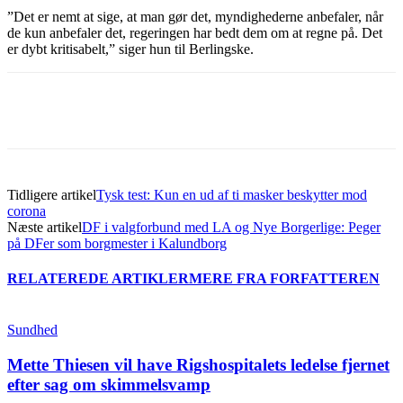
”Det er nemt at sige, at man gør det, myndighederne anbefaler, når
de kun anbefaler det, regeringen har bedt dem om at regne på. Det
er dybt kritisabelt,” siger hun til Berlingske.
Tidligere artikel
Tysk test: Kun en ud af ti masker beskytter mod
corona
Næste artikel
DF i valgforbund med LA og Nye Borgerlige: Peger
på DFer som borgmester i Kalundborg
RELATEREDE ARTIKLER
MERE FRA FORFATTEREN
Sundhed
Mette Thiesen vil have Rigshospitalets ledelse fjernet
efter sag om skimmelsvamp