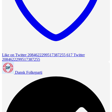
Like on Twitter 2084622299517387255
617
Twitter
2084622299517387255
Dansk Folkeparti