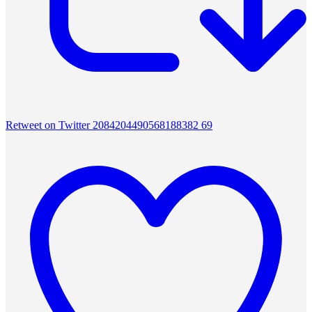
Retweet on Twitter 2084204490568188382
69