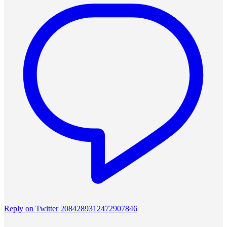
Reply on Twitter 2084289312472907846