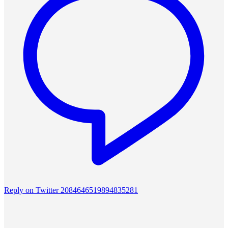
Reply on Twitter 2084646519894835281