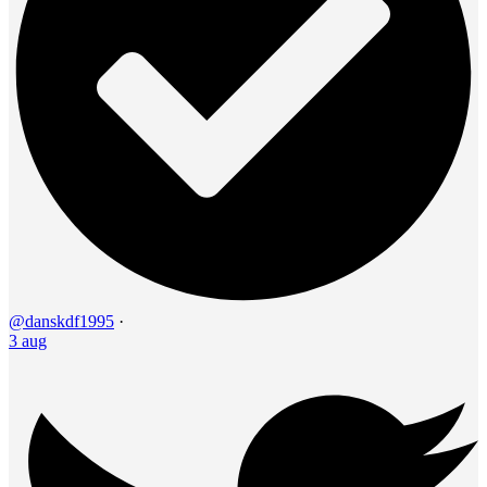
@danskdf1995
·
3 aug