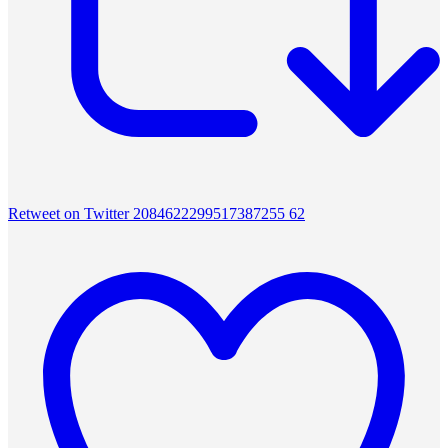
Retweet on Twitter 2084622299517387255
62