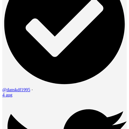
@danskdf1995
·
4 aug