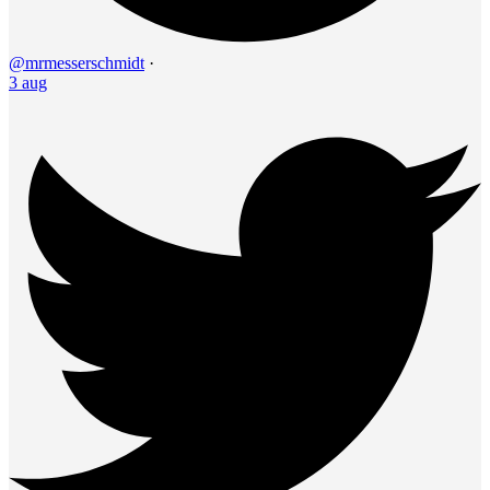
@mrmesserschmidt
·
3 aug