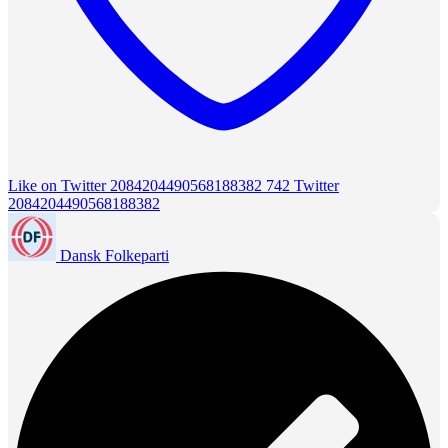
Like on Twitter 2084204490568188382
742
Twitter
2084204490568188382
Dansk Folkeparti