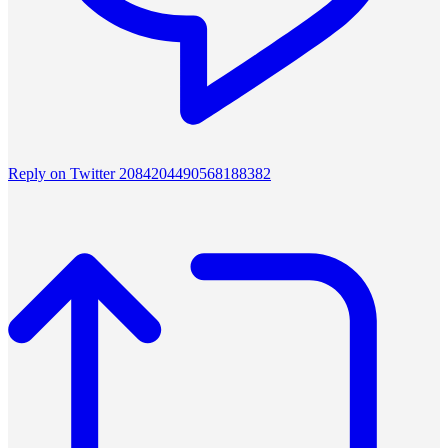
Reply on Twitter 2084204490568188382