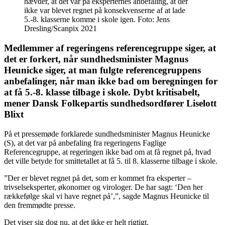
hævder, at det var på eksperternes anbefaling, at der
ikke var blevet regnet på konsekvenserne af at lade
5.-8. klasserne komme i skole igen. Foto: Jens
Dresling/Scanpix 2021
Medlemmer af regeringens referencegruppe siger, at
det er forkert, når sundhedsminister Magnus
Heunicke siger, at man fulgte referencegruppens
anbefalinger, når man ikke bad om beregningen for
at få 5.-8. klasse tilbage i skole. Dybt kritisabelt,
mener Dansk Folkepartis sundhedsordfører Liselott
Blixt
På et pressemøde forklarede sundhedsminister Magnus Heunicke
(S), at det var på anbefaling fra regeringens Faglige
Referencegruppe, at regeringen ikke bad om at få regnet på, hvad
det ville betyde for smittetallet at få 5. til 8. klasserne tilbage i skole.
”Der er blevet regnet på det, som er kommet fra eksperter –
trivselseksperter, økonomer og virologer. De har sagt: ‘Den her
rækkefølge skal vi have regnet på’,”, sagde Magnus Heunicke til
den fremmødte presse.
Det viser sig dog nu, at det ikke er helt rigtigt.