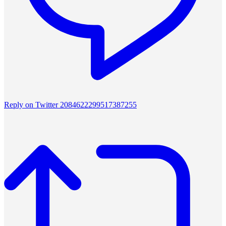
Reply on Twitter 2084622299517387255