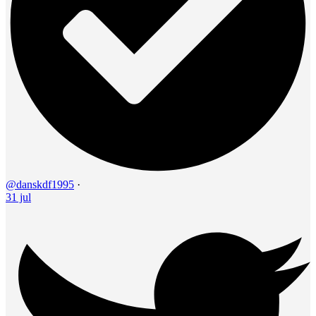
@danskdf1995
·
31 jul