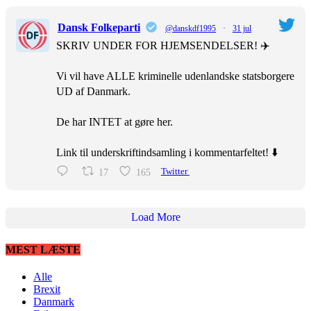
Dansk Folkeparti
@danskdf1995
·
31 jul
SKRIV UNDER FOR HJEMSENDELSER! ✈️
Vi vil have ALLE kriminelle udenlandske statsborgere
UD af Danmark.
De har INTET at gøre her.
Link til underskriftindsamling i kommentarfeltet! ⬇️
17
165
Twitter
Load More
MEST LÆSTE
Alle
Brexit
Danmark