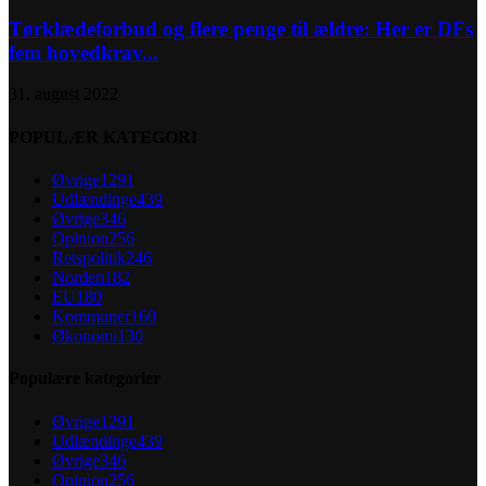
Tørklædeforbud og flere penge til ældre: Her er DFs
fem hovedkrav...
31. august 2022
POPULÆR KATEGORI
Øvrige
1291
Udlændinge
439
Øvrige
346
Opinion
256
Retspolitik
246
Norden
182
EU
180
Kommuner
160
Økonomi
130
Populære kategorier
Øvrige
1291
Udlændinge
439
Øvrige
346
Opinion
256