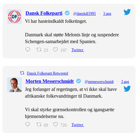
Dansk Folkeparti
@danskdf1995
·
3 aug
Vi har hasteindkaldt folketinget.
Danmark skal støtte Melonis linje og suspendere
Schengen-samarbejdet med Spanien.
23
197
Twitter
Dansk Folkeparti Retweeted
Morten Messerschmidt
@mrmesserschmidt
·
3 aug
Jeg forlanger af regeringen, at vi ikke skal have
afrikanske folkevandringer til Danmark.
Vi skal styrke grænsekontrollen og igangsætte
hjemsendelserne nu.
69
726
Twitter