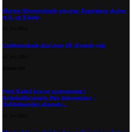
Morten Messerschmidt advarer: Regeringen skaber
et A- og B-hold
14. juni 2024
Ledelsesrokade skal ruste DF til næste valg
12. juni 2024
Seneste nyt
Peter Kofod kræver opstramning i
Kriminalforsorgen efter dokumentar –
Dobbeltmorder afsonede...
17. juni 2024