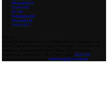
Retspolitik
246
Norden
182
EU
180
Kommuner
160
Økonomi
130
Sundhed
117
OM OS
ditoverblik.dk udgives af Dansk Folkepartis folketingsgruppe og
dækker Dansk Folkepartis arbejde i Folketinget. Ansvarshavende
redaktør er pressechef Erik Bjørn Møller, Dansk Folkeparti.
Jourhavende og redaktør er Steen Trolle, mobil
29294559
.
Redaktionen kan kontaktes på
redaktion@ditoverblik.dk