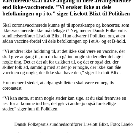
vaccinerede skal have adgang til flere arrangementer
end ikke-vaccinerede. ”Vi ønsker ikke at dele
befolkningen op i to,” siger Liselott Blixt til Politiken
Skal coronavaccinerede kunne gå til sportskampe og koncerter, som
ikke-vaccinerede ikke må deltage i? Nej, mener Dansk Folkepartis
sundhedsordfører Liselott Blixt. Hun advarer i Politiken om, at en
sådan vaccine-fordel vil dele befolkningen op i et A- og et B-hold.
”Vi ændrer ikke holdning til, at det ikke skal være en vaccine, der
skal give adgang til, om du kan gå ind nogle steder eller deltage i
nogle ting. Det er det alt for usikkert til, og det er også det, der
skiller folk ad, samtidig med at der jo er nogle, der ikke kan tåle
vaccinen og nogle, der ikke skal have den,” siger Liselott Blixt.
Hun mener i stedet, at adgangsbilletten skal være en negativ
coronatest.
”Vi kan støtte, at man nogle steder kan sige, at du skal fremvise en
test for at komme ind her, det gør vi andre jo også forskellige
steder,” siger hun til Politiken.
Dansk Folkepartis sundhedsordfører Liselott Blixt. Foto: Lisel