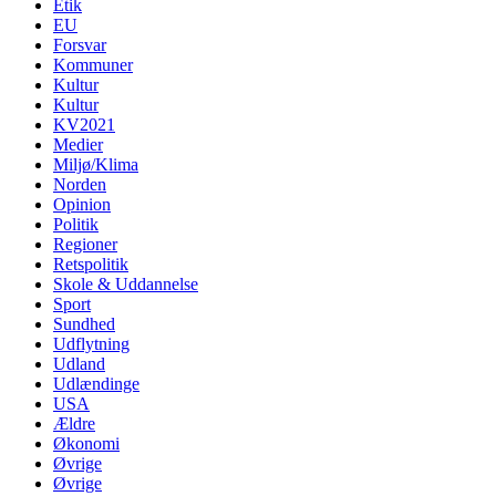
Etik
EU
Forsvar
Kommuner
Kultur
Kultur
KV2021
Medier
Miljø/Klima
Norden
Opinion
Politik
Regioner
Retspolitik
Skole & Uddannelse
Sport
Sundhed
Udflytning
Udland
Udlændinge
USA
Ældre
Økonomi
Øvrige
Øvrige