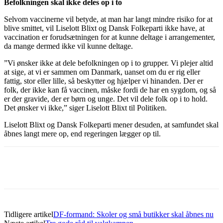
Befolkningen skal ikke deles op i to
Selvom vaccinerne vil betyde, at man har langt mindre risiko for at
blive smittet, vil Liselott Blixt og Dansk Folkeparti ikke have, at
vaccination er forudsætningen for at kunne deltage i arrangementer,
da mange dermed ikke vil kunne deltage.
”Vi ønsker ikke at dele befolkningen op i to grupper. Vi plejer altid
at sige, at vi er sammen om Danmark, uanset om du er rig eller
fattig, stor eller lille, så beskytter og hjælper vi hinanden. Der er
folk, der ikke kan få vaccinen, måske fordi de har en sygdom, og så
er der gravide, der er børn og unge. Det vil dele folk op i to hold.
Det ønsker vi ikke,” siger Liselott Blixt til Politiken.
Liselott Blixt og Dansk Folkeparti mener desuden, at samfundet skal
åbnes langt mere op, end regeringen lægger op til.
Tidligere artikel
DF-formand: Skoler og små butikker skal åbnes nu