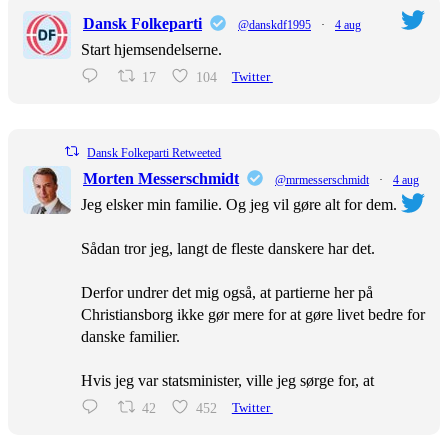
Dansk Folkeparti
@danskdf1995
·
4 aug
Start hjemsendelserne.
17
104
Twitter
Dansk Folkeparti Retweeted
Morten Messerschmidt
@mrmesserschmidt
·
4 aug
Jeg elsker min familie. Og jeg vil gøre alt for dem.
Sådan tror jeg, langt de fleste danskere har det.
Derfor undrer det mig også, at partierne her på
Christiansborg ikke gør mere for at gøre livet bedre for
danske familier.
Hvis jeg var statsminister, ville jeg sørge for, at
42
452
Twitter