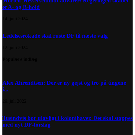
Morten Messerschmidt advarer: Regeringen skaber
et A- og B-hold
14. juni 2024
Ledelsesrokade skal ruste DF til næste valg
12. juni 2024
Populære indlæg
Alex Ahrendtsen: Der er ny gejst og tro på tingene
i...
29. juli 2022
Tusindvis bor ulovligt i kolonihaver. Det skal stoppes
med nyt DF-forslag