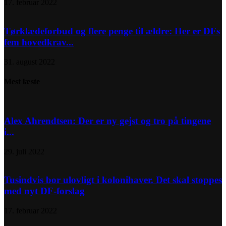
17. februar 2022
Tørklædeforbud og flere penge til ældre: Her er DFs
fem hovedkrav...
31. august 2022
Mest læste
Alex Ahrendtsen: Der er ny gejst og tro på tingene
i...
29. juli 2022
Tusindvis bor ulovligt i kolonihaver. Det skal stoppes
med nyt DF-forslag
17. februar 2022