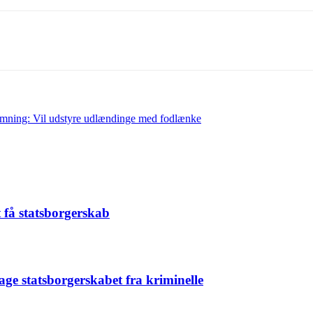
ramning: Vil udstyre udlændinge med fodlænke
t få statsborgerskab
age statsborgerskabet fra kriminelle