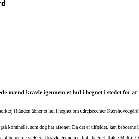
rd
e mænd kravle igennem et hul i hegnet i stedet for at
ktøj i hånden åbner et hul i hegnet om udrejsecenter Kærshovedgård 
så kriminelle, som dog har afsonet. Da det er tilfældet, kan beboerne i
le af beboerne vælger at kravle gennem et hul i hegnet. Ifølge Midt-og V