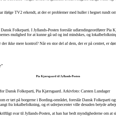
r ifølge TV2 erkendt, at der er problemer med huller i hegnet rundt om
ndet Dansk Folkeparti. I Jyllands-Posten foreslår udlændingeordfører Pia 
oernes mulighed for at kunne gå ud og ind mindskes, og lokalbefolkni
r der ikke mere kontrol? Når en stor del af dem, der er på centret, er d
e”
Pia Kjærsgaard til Jyllands-Posten
 for Dansk Folkeparti, Pia Kjærsgaard. Arkivfoto: Carsten Lundager
som er tæt på borgerne i Bording-området, foreslår Dansk Folkeparti og
langt fra lokalbefolkning, og et udrejsecenter ville desuden betyde arbe
riftligt svar til Jyllands-Posten, at han har bedt myndighederne om at s