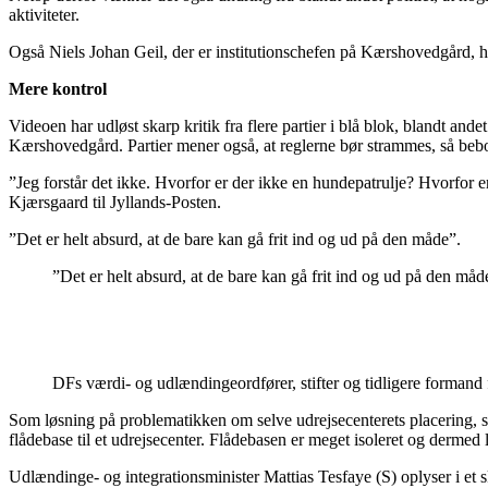
aktiviteter.
Også Niels Johan Geil, der er institutionschefen på Kærshovedgård, ha
Mere kontrol
Videoen har udløst skarp kritik fra flere partier i blå blok, blandt a
Kærshovedgård. Partier mener også, at reglerne bør strammes, så beb
”Jeg forstår det ikke. Hvorfor er der ikke en hundepatrulje? Hvorfor e
Kjærsgaard til Jyllands-Posten.
”Det er helt absurd, at de bare kan gå frit ind og ud på den måde”.
”Det er helt absurd, at de bare kan gå frit ind og ud på den måd
DFs værdi- og udlændingeordfører, stifter og tidligere formand
Som løsning på problematikken om selve udrejsecenterets placering, 
flådebase til et udrejsecenter. Flådebasen er meget isoleret og dermed 
Udlændinge- og integrationsminister Mattias Tesfaye (S) oplyser i et sk