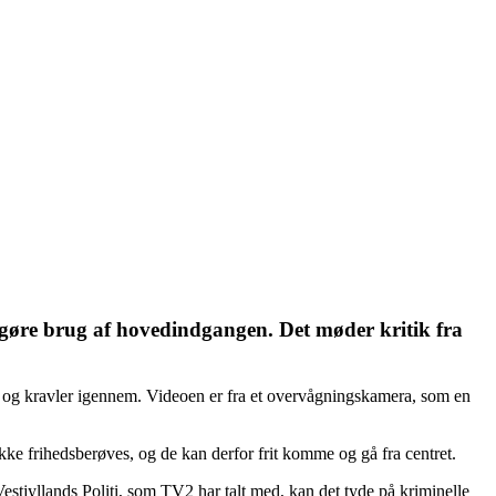
 gøre brug af hovedindgangen. Det møder kritik fra
og kravler igennem. Videoen er fra et overvågningskamera, som en
kke frihedsberøves, og de kan derfor frit komme og gå fra centret.
estjyllands Politi, som TV2 har talt med, kan det tyde på kriminelle