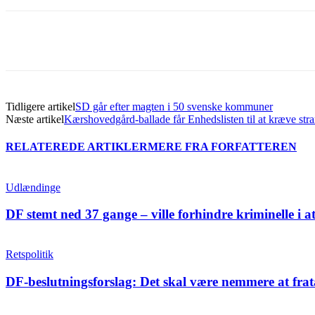
Del
Tidligere artikel
SD går efter magten i 50 svenske kommuner
Næste artikel
Kærshovedgård-ballade får Enhedslisten til at kræve st
RELATEREDE ARTIKLER
MERE FRA FORFATTEREN
Udlændinge
DF stemt ned 37 gange – ville forhindre kriminelle i a
Retspolitik
DF-beslutningsforslag: Det skal være nemmere at frat