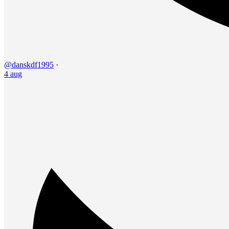
@danskdf1995
·
4 aug