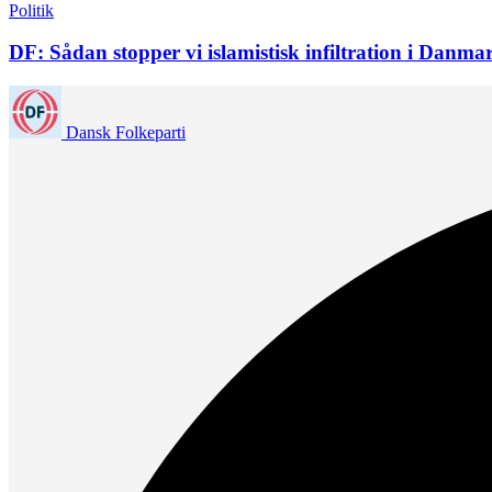
Politik
DF: Sådan stopper vi islamistisk infiltration i Danma
Dansk Folkeparti