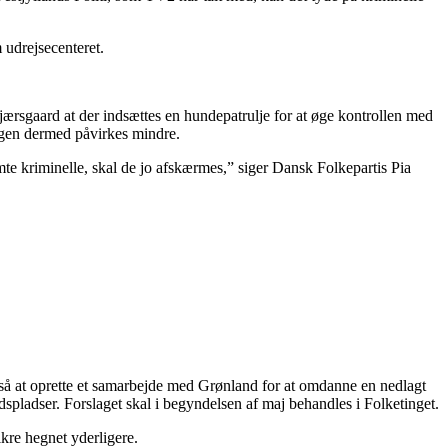
 udrejsecenteret.
Kjærsgaard at der indsættes en hundepatrulje for at øge kontrollen med
ngen dermed påvirkes mindre.
ømte kriminelle, skal de jo afskærmes,” siger Dansk Folkepartis Pia
så at oprette et samarbejde med Grønland for at omdanne en nedlagt
jdspladser. Forslaget skal i begyndelsen af maj behandles i Folketinget.
ikre hegnet yderligere.