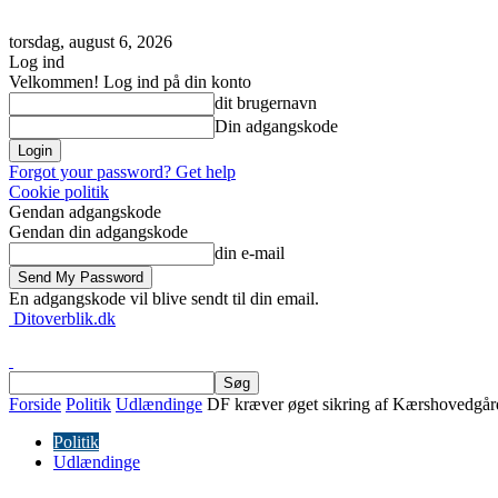
torsdag, august 6, 2026
Log ind
Velkommen! Log ind på din konto
dit brugernavn
Din adgangskode
Forgot your password? Get help
Cookie politik
Gendan adgangskode
Gendan din adgangskode
din e-mail
En adgangskode vil blive sendt til din email.
Ditoverblik.dk
Forside
Politik
Udlændinge
DF kræver øget sikring af Kærshovedgår
Politik
Udlændinge