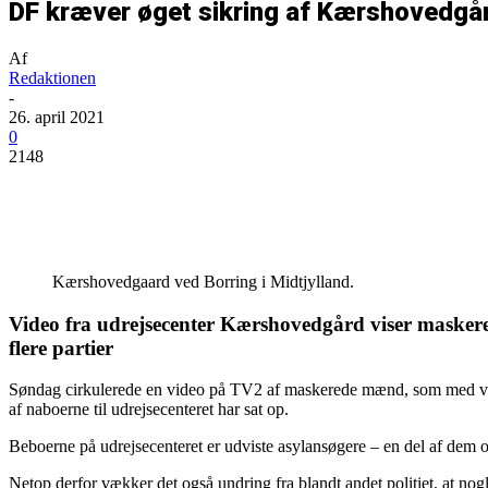
DF kræver øget sikring af Kærshovedgå
Af
Redaktionen
-
26. april 2021
0
2148
Del
Kærshovedgaard ved Borring i Midtjylland.
Video fra udrejsecenter Kærshovedgård viser maskered
flere partier
Søndag cirkulerede en video på TV2 af maskerede mænd, som med vær
af naboerne til udrejsecenteret har sat op.
Beboerne på udrejsecenteret er udviste asylansøgere – en del af dem og
Netop derfor vækker det også undring fra blandt andet politiet, at nog