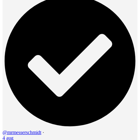
@mrmesserschmidt
·
4 aug