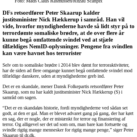
Foto: Mads Claus Rasmussen/Ritzau Scanpix
DFs retsordfører Peter Skaarup kalder
justitsminister Nick Hækkerup i samråd. Han vil
vide, hvorfor myndighederne havde så lidt styr på to
terrordømte somaliske brødre, at de over flere år
kunne begå omfattende svindel ved at stjæle
tilfældiges NemID-oplysninger. Pengene fra svindlen
kan være havnet hos terrorister
Selv om to somaliske brødre i 2014 blev dømt for terroraktiviteter,
har de siden ad flere omgange kunnet begå omfattende svindel mod
tilfældige danskere, uden at myndighederne greb ind.
Det er en skandale, mener Dansk Folkepartis retsordfører Peter
Skaarup, som nu har kaldt justitsminister Nick Hækkerup (S) i
samråd om sagen.
“Det er en skandaløs historie, fordi myndighederne ved sådan set
godt, at den er gal. Man er blevet advaret gang på gang, der har kørt
en sag, der er nogle, der er mistænkt for terror og finansiering af
terror. Og alligevel ser det ud som om, man bare kan fortsætte og
svindle rigtig mange mennesker for rigtig mange penge,” siger Peter
Skaarup til dr.dk.