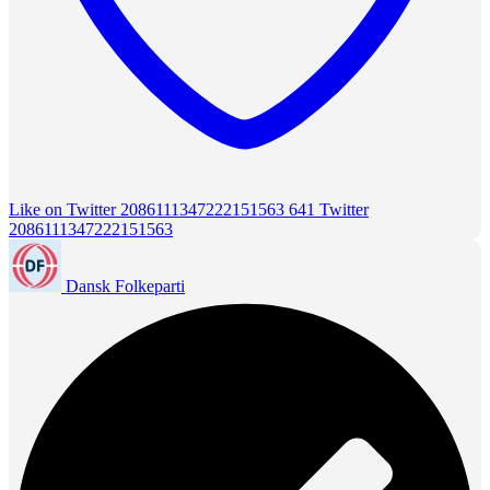
Like on Twitter 2086111347222151563
641
Twitter
2086111347222151563
Dansk Folkeparti