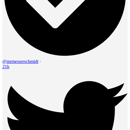
@mrmesserschmidt
·
21h