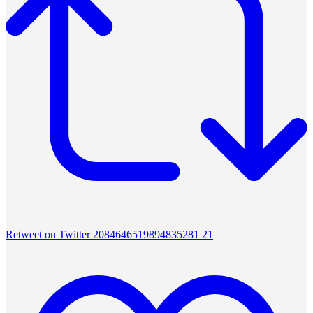
Retweet on Twitter 2084646519894835281
21