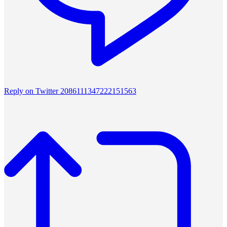
Reply on Twitter 2086111347222151563