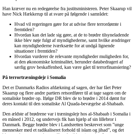
Han kræver nu en redegørelse fra justitsministeren. Peter Skaarup vil
have Nick Hækkerup til at svare på følgende i samrådet:
Hvad vil regeringen gøre for at udvise flere terrordømte i
fremtiden?
Hvordan kan det lade sig gøre, at de to brødre tilsyneladende
ikke blev nøje fulgt af myndighederne, samt hvilke ændringer
kan myndighederne iværksætte for at undgå lignende
situationer i fremtiden?
Hvordan vurderer de relevante myndigheder muligheden for,
at den økonomiske kriminalitet, herunder databedrageri af
særlig grov beskaffenhed, kan være gået til terrorfinansiering?
På terrortræningslejr i Somalia
Det er Danmarks Radios afdækning af sagen, der har fået Peter
Skaarup og flere andre partiers retsordfører til at tage sagen om de
somaliske brødre op. Ifølge DR blev de to brødre i 2014 dømt for
deres kontakt til den somaliske Al Quada-bevægelse al-Shabaab.
Den ældste af brødrene var i træningslejr hos al-Shabaab i Somalia i
en måned i 2012, og undervejs fik han hjælp af sin lillebror i
Danmark. Begge brødre blev i Landsretten beskrevet som ”unge
mennesker med et radikaliseret forhold til islam og jihad”, og det