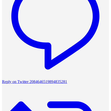
Reply on Twitter 2084646519894835281