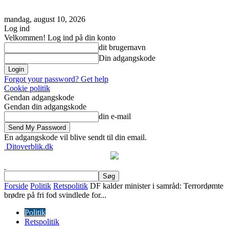
mandag, august 10, 2026
Log ind
Velkommen! Log ind på din konto
dit brugernavn
Din adgangskode
Forgot your password? Get help
Cookie politik
Gendan adgangskode
Gendan din adgangskode
din e-mail
En adgangskode vil blive sendt til din email.
Ditoverblik.dk
Forside
Politik
Retspolitik
DF kalder minister i samråd: Terrordømte
brødre på fri fod svindlede for...
Politik
Retspolitik