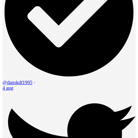
@danskdf1995
·
4 aug