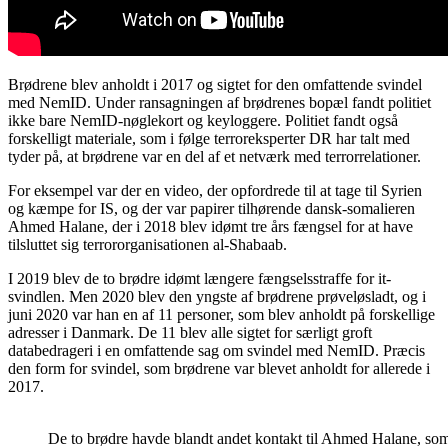
Brødrene blev anholdt i 2017 og sigtet for den omfattende svindel
med NemID. Under ransagningen af brødrenes bopæl fandt politiet
ikke bare NemID-nøglekort og keyloggere. Politiet fandt også
forskelligt materiale, som i følge terroreksperter DR har talt med
tyder på, at brødrene var en del af et netværk med terrorrelationer.
For eksempel var der en video, der opfordrede til at tage til Syrien
og kæmpe for IS, og der var papirer tilhørende dansk-somalieren
Ahmed Halane, der i 2018 blev idømt tre års fængsel for at have
tilsluttet sig terrororganisationen al-Shabaab.
I 2019 blev de to brødre idømt længere fængselsstraffe for it-
svindlen. Men 2020 blev den yngste af brødrene prøveløsladt, og i
juni 2020 var han en af 11 personer, som blev anholdt på forskellige
adresser i Danmark. De 11 blev alle sigtet for særligt groft
databedrageri i en omfattende sag om svindel med NemID. Præcis
den form for svindel, som brødrene var blevet anholdt for allerede i
2017.
De to brødre havde blandt andet kontakt til Ahmed Halane, som i 