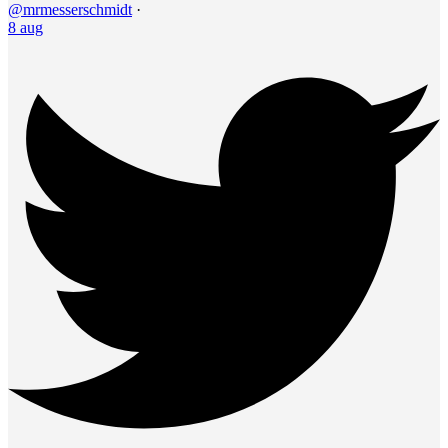
@mrmesserschmidt
·
8 aug