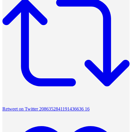
Retweet on Twitter 2086352841191436636
16