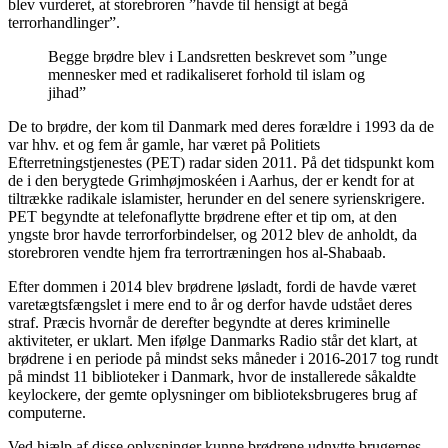
blev vurderet, at storebroren ”havde til hensigt at begå
terrorhandlinger”.
Begge brødre blev i Landsretten beskrevet som ”unge
mennesker med et radikaliseret forhold til islam og
jihad”
De to brødre, der kom til Danmark med deres forældre i 1993 da de
var hhv. et og fem år gamle, har været på Politiets
Efterretningstjenestes (PET) radar siden 2011. På det tidspunkt kom
de i den berygtede Grimhøjmoskéen i Aarhus, der er kendt for at
tiltrække radikale islamister, herunder en del senere syrienskrigere.
PET begyndte at telefonaflytte brødrene efter et tip om, at den
yngste bror havde terrorforbindelser, og 2012 blev de anholdt, da
storebroren vendte hjem fra terrortræningen hos al-Shabaab.
Efter dommen i 2014 blev brødrene løsladt, fordi de havde været
varetægtsfængslet i mere end to år og derfor havde udstået deres
straf. Præcis hvornår de derefter begyndte at deres kriminelle
aktiviteter, er uklart. Men ifølge Danmarks Radio står det klart, at
brødrene i en periode på mindst seks måneder i 2016-2017 tog rundt
på mindst 11 biblioteker i Danmark, hvor de installerede såkaldte
keylockere, der gemte oplysninger om biblioteksbrugeres brug af
computerne.
Ved hjælp af disse oplysninger kunne brødrene udnytte brugernes