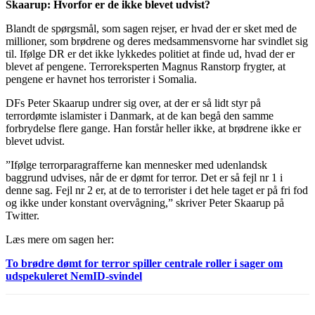
Skaarup: Hvorfor er de ikke blevet udvist?
Blandt de spørgsmål, som sagen rejser, er hvad der er sket med de
millioner, som brødrene og deres medsammensvorne har svindlet sig
til. Ifølge DR er det ikke lykkedes politiet at finde ud, hvad der er
blevet af pengene. Terroreksperten Magnus Ranstorp frygter, at
pengene er havnet hos terrorister i Somalia.
DFs Peter Skaarup undrer sig over, at der er så lidt styr på
terrordømte islamister i Danmark, at de kan begå den samme
forbrydelse flere gange. Han forstår heller ikke, at brødrene ikke er
blevet udvist.
”Ifølge terrorparagrafferne kan mennesker med udenlandsk
baggrund udvises, når de er dømt for terror. Det er så fejl nr 1 i
denne sag. Fejl nr 2 er, at de to terrorister i det hele taget er på fri fod
og ikke under konstant overvågning,” skriver Peter Skaarup på
Twitter.
Læs mere om sagen her:
To brødre dømt for terror spiller centrale roller i sager om
udspekuleret NemID-svindel