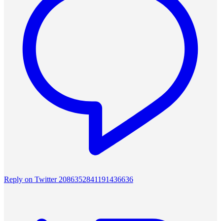
Reply on Twitter 2086352841191436636