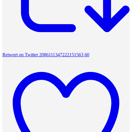
Retweet on Twitter 2086111347222151563
60