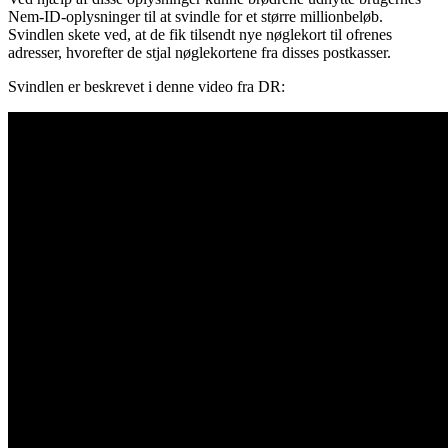
Nem-ID-oplysninger til at svindle for et større millionbeløb.
Svindlen skete ved, at de fik tilsendt nye nøglekort til ofrenes
adresser, hvorefter de stjal nøglekortene fra disses postkasser.
Svindlen er beskrevet i denne video fra DR: