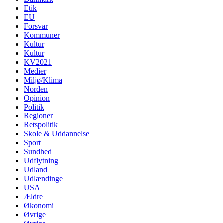
Etik
EU
Forsvar
Kommuner
Kultur
Kultur
KV2021
Medier
Miljø/Klima
Norden
Opinion
Politik
Regioner
Retspolitik
Skole & Uddannelse
Sport
Sundhed
Udflytning
Udland
Udlændinge
USA
Ældre
Økonomi
Øvrige