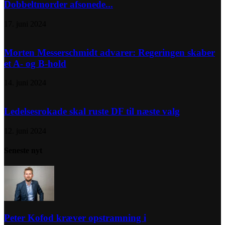
Dobbeltmorder afsonede...
17. juni 2024
Morten Messerschmidt advarer: Regeringen skaber
et A- og B-hold
14. juni 2024
Ledelsesrokade skal ruste DF til næste valg
12. juni 2024
Seneste nyt
Peter Kofod kræver opstramning i