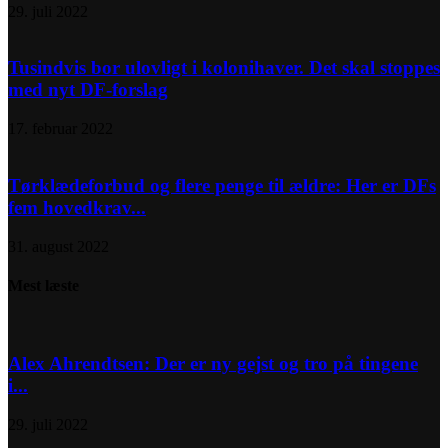
29. juli 2022
Tusindvis bor ulovligt i kolonihaver. Det skal stoppes
med nyt DF-forslag
17. februar 2022
Tørklædeforbud og flere penge til ældre: Her er DFs
fem hovedkrav...
31. august 2022
Mest læste
Alex Ahrendtsen: Der er ny gejst og tro på tingene
i...
29. juli 2022