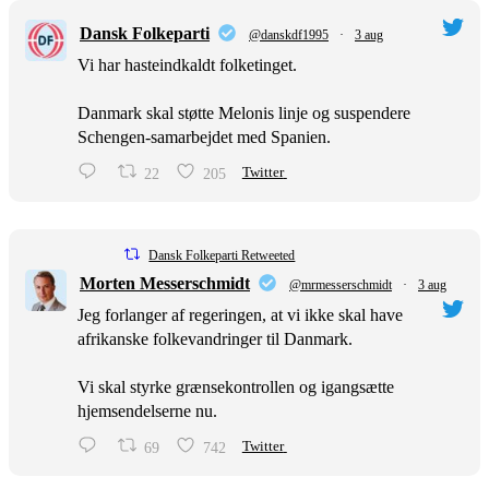
Dansk Folkeparti
@danskdf1995
·
3 aug
Vi har hasteindkaldt folketinget.
Danmark skal støtte Melonis linje og suspendere
Schengen-samarbejdet med Spanien.
22
205
Twitter
Dansk Folkeparti Retweeted
Morten Messerschmidt
@mrmesserschmidt
·
3 aug
Jeg forlanger af regeringen, at vi ikke skal have
afrikanske folkevandringer til Danmark.
Vi skal styrke grænsekontrollen og igangsætte
hjemsendelserne nu.
69
742
Twitter