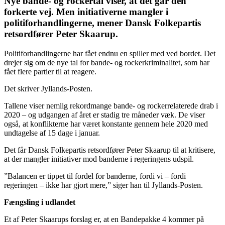
Nye bande- og rockertal viser, at det går den
forkerte vej. Men initiativerne mangler i
politiforhandlingerne, mener Dansk Folkepartis
retsordfører Peter Skaarup.
Politiforhandlingerne har fået endnu en spiller med ved bordet. Det
drejer sig om de nye tal for bande- og rockerkriminalitet, som har
fået flere partier til at reagere.
Det skriver Jyllands-Posten.
Tallene viser nemlig rekordmange bande- og rockerrelaterede drab i
2020 – og udgangen af året er stadig tre måneder væk. De viser
også, at konflikterne har været konstante gennem hele 2020 med
undtagelse af 15 dage i januar.
Det får Dansk Folkepartis retsordfører Peter Skaarup til at kritisere,
at der mangler initiativer mod banderne i regeringens udspil.
”Balancen er tippet til fordel for banderne, fordi vi – fordi
regeringen – ikke har gjort mere,” siger han til Jyllands-Posten.
Fængsling i udlandet
Et af Peter Skaarups forslag er, at en Bandepakke 4 kommer på