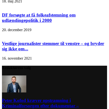
18. maj 2021
DF forsøgte at få folkeafstemning om
udlændingepolitik i 2000
20. december 2019
Vestlige journalister stemmer til venstre – og bryder
sig ikke om...
16. november 2021
Redaktørens valg
Peter Kofod kræver opstramning i
Kriminalforsorgen efter dokumentar –