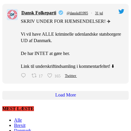
Dansk Folkeparti
@danskdf1995
·
31 jul
SKRIV UNDER FOR HJEMSENDELSER! ✈️
Vi vil have ALLE kriminelle udenlandske statsborgere
UD af Danmark.
De har INTET at gøre her.
Link til underskriftindsamling i kommentarfeltet! ⬇️
17
165
Twitter
Load More
MEST LÆSTE
Alle
Brexit
Danmark