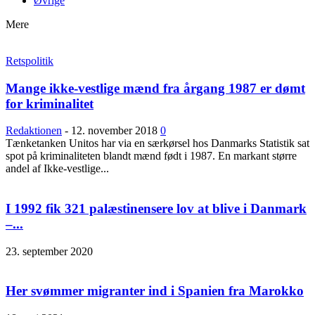
Øvrige
Mere
Retspolitik
Mange ikke-vestlige mænd fra årgang 1987 er dømt
for kriminalitet
Redaktionen
-
12. november 2018
0
Tænketanken Unitos har via en særkørsel hos Danmarks Statistik sat
spot på kriminaliteten blandt mænd født i 1987. En markant større
andel af Ikke-vestlige...
I 1992 fik 321 palæstinensere lov at blive i Danmark
–...
23. september 2020
Her svømmer migranter ind i Spanien fra Marokko