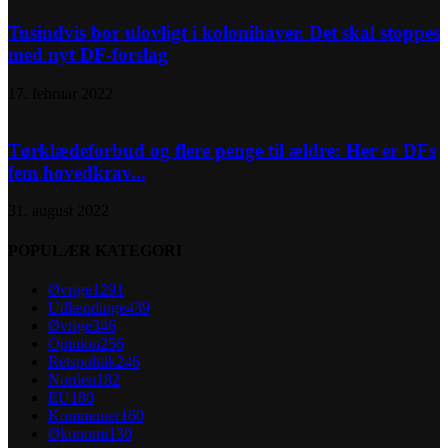
Tusindvis bor ulovligt i kolonihaver. Det skal stoppes
med nyt DF-forslag
17. februar 2022
Tørklædeforbud og flere penge til ældre: Her er DFs
fem hovedkrav...
31. august 2022
POPULÆR KATEGORI
Øvrige
1291
Udlændinge
439
Øvrige
346
Opinion
256
Retspolitik
246
Norden
182
EU
180
Kommuner
160
Økonomi
130