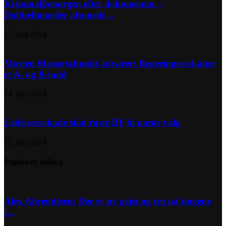
Kriminalforsorgen efter dokumentar –
Dobbeltmorder afsonede...
17. juni 2024
Morten Messerschmidt advarer: Regeringen skaber
et A- og B-hold
14. juni 2024
Ledelsesrokade skal ruste DF til næste valg
12. juni 2024
Populære indlæg
Alex Ahrendtsen: Der er ny gejst og tro på tingene
i...