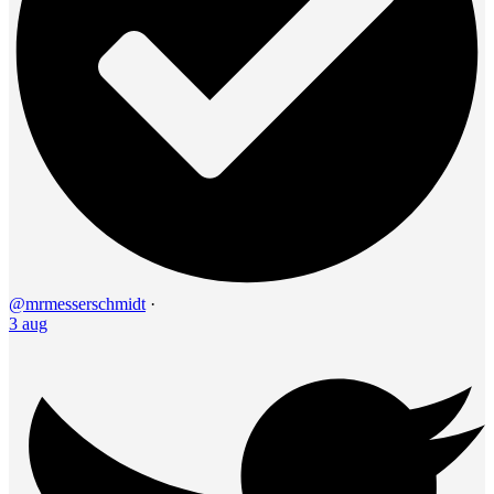
@mrmesserschmidt
·
3 aug