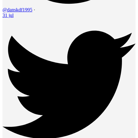
@danskdf1995
·
31 jul