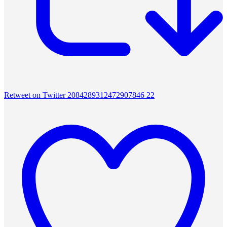
Retweet on Twitter 2084289312472907846
22