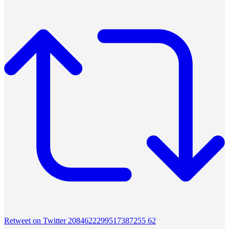
Retweet on Twitter 2084622299517387255
62