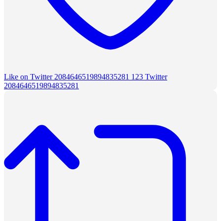
Like on Twitter 2084646519894835281
123
Twitter
2084646519894835281