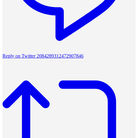
Reply on Twitter 2084289312472907846