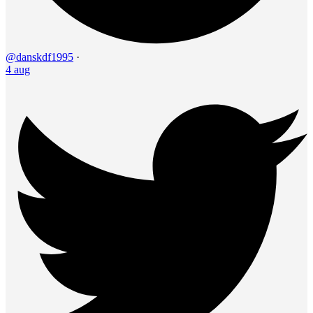
@danskdf1995
·
4 aug