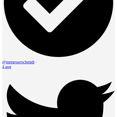
@mrmesserschmidt
·
4 aug