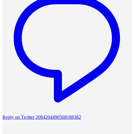
Reply on Twitter 2084204490568188382