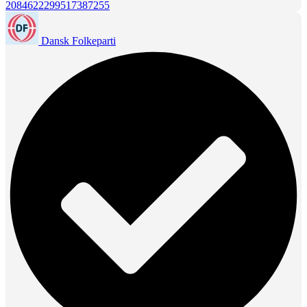
2084622299517387255
Dansk Folkeparti