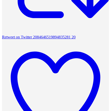
Retweet on Twitter 2084646519894835281
20