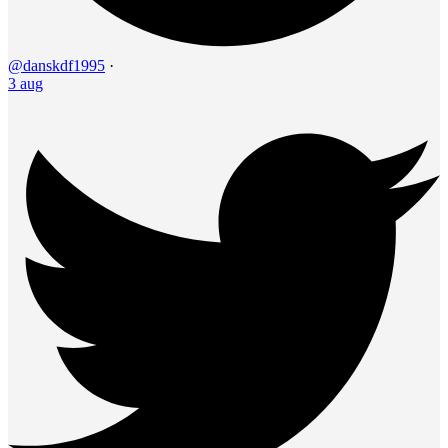
@danskdf1995
·
3 aug