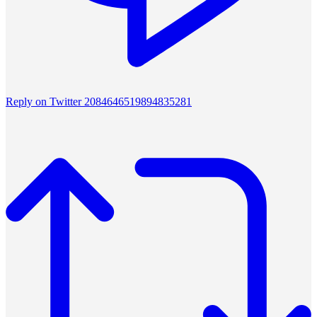
Reply on Twitter 2084646519894835281