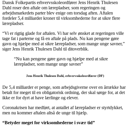
Dansk Folkepartis erhvervsskoleordfører Jens Henrik Thulesen
Dahl roser den aftale om lærepladser, som regeringen og
arbejdsmarkedets parter blev enige om torsdag aften. Aftalen
fordeler 5,4 milliarder kroner til virksomhederne for at sikre flere
lærepladser.
“Vi er rigtig glade for aftalen. Vi har selv ønsket at regeringen ville
tage fat i parterne og få en aftale på plads. Nu kan pengene gøre
gavn og hjælpe med at sikre lærepladser, som mange unge savner,”
siger Jens Henrik Thulesen Dahl til ditoverblik.
“Nu kan pengene gøre gavn og hjælpe med at sikre
lærepladser, som mange unge savner”
Jens Henrik Thulesen Dahl, erhvervsskoleordfører (DF)
De 5,4 milliarder er penge, som arbejdsgiverne over en årrække har
betalt for meget til en obligatorisk ordning, der skal sørge for, at det
ikke er for dyrt at have lærlinge og elever.
Coronakrisen har medført, at antallet af lærepladser er styrtdykket,
men nu kommer aftalen altså de unge til hjælp.
“Betyder meget for virksomhederne i svær tid”