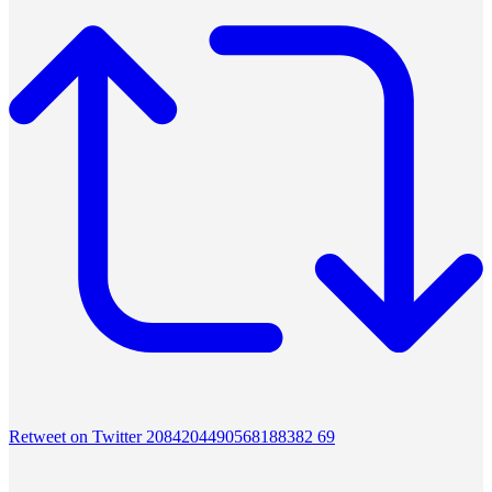
Retweet on Twitter 2084204490568188382
69