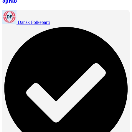
opråb
Dansk Folkeparti