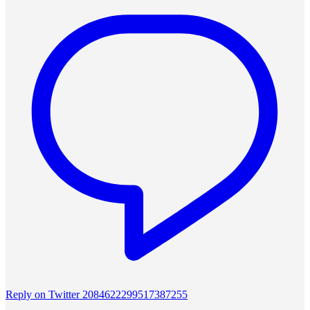
Reply on Twitter 2084622299517387255