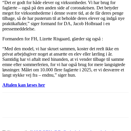
“Det er godt for både elever og virksomheder. Vi har brug for
faglærte – også på den anden side af coronakrisen. Det betyder
meget for virksomhederne i denne svære tid, at de får deres penge
tilbage, så de har pusterum til at beholde deres elever og indgå nye
praktikaftaler,” siger formand for DA, Jacob Holbraad i en
pressemeddelelse.
Formanden for FH, Lizette Risgaard, glæder sig også :
“Med den model, vi har skruet sammen, koster det reelt ikke en
privat arbejdsgiver noget at ansætte en elev eller lærling i år.
Samtidig har vi aftalt med hinanden, at vi vender tilbage til samme
emne efter sommerferien, for vi har også brug for mere langsigtede
løsninger. Målet om 10.000 flere faglærte i 2025, er vi desværre et
langt stykke vej fra – endnu,” siger hun.
Aftalen kan læses her