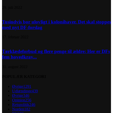
29. juli 2022
Tusindvis bor ulovligt i kolonihaver. Det skal stoppes
med nyt DF-forslag
17. februar 2022
Tørklædeforbud og flere penge til ældre: Her er DFs
fem hovedkrav...
31. august 2022
POPULÆR KATEGORI
Øvrige
1291
Udlændinge
439
Øvrige
346
Opinion
256
Retspolitik
246
Norden
182