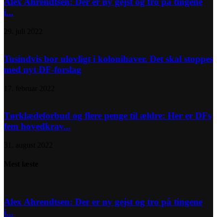
Alex Ahrendtsen: Der er ny gejst og tro på tingene
i...
29. juli 2022
Tusindvis bor ulovligt i kolonihaver. Det skal stoppes
med nyt DF-forslag
17. februar 2022
Tørklædeforbud og flere penge til ældre: Her er DFs
fem hovedkrav...
31. august 2022
Mest læste
Alex Ahrendtsen: Der er ny gejst og tro på tingene
i...