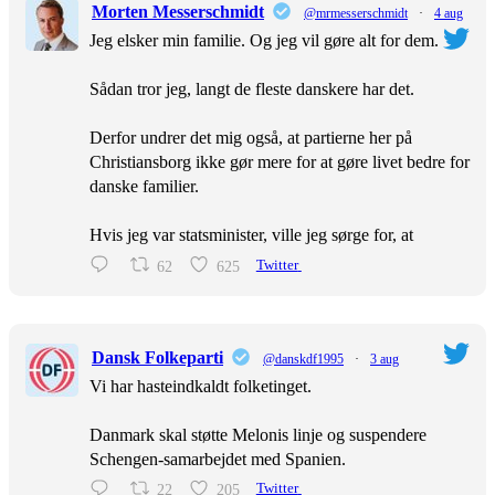
Morten Messerschmidt
@mrmesserschmidt
·
4 aug
Jeg elsker min familie. Og jeg vil gøre alt for dem.
Sådan tror jeg, langt de fleste danskere har det.
Derfor undrer det mig også, at partierne her på
Christiansborg ikke gør mere for at gøre livet bedre for
danske familier.
Hvis jeg var statsminister, ville jeg sørge for, at
62
625
Twitter
Dansk Folkeparti
@danskdf1995
·
3 aug
Vi har hasteindkaldt folketinget.
Danmark skal støtte Melonis linje og suspendere
Schengen-samarbejdet med Spanien.
22
205
Twitter