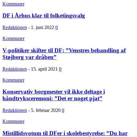
Kommuner
DF i Århus klar til folketingsvalg
Redaktionen
-
1. juni 2022
0
Kommuner
V-politiker skifter til DF: ”Venstres behandling af
Støjberg var dråben”
Redaktionen
-
15. april 2021
0
Kommuner
Konservativ borgmester vil ikke deltage i
håndtryksceremoni: ”Det er noget pjat”
Redaktionen
-
5. februar 2020
0
Kommuner
Mistillidsvotum til DFer i skolebestyrelse: ”Du har