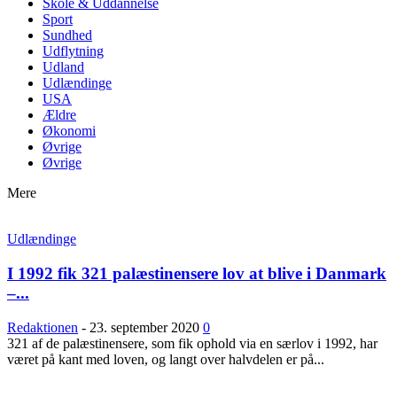
Skole & Uddannelse
Sport
Sundhed
Udflytning
Udland
Udlændinge
USA
Ældre
Økonomi
Øvrige
Øvrige
Mere
Udlændinge
I 1992 fik 321 palæstinensere lov at blive i Danmark
–...
Redaktionen
-
23. september 2020
0
321 af de palæstinensere, som fik ophold via en særlov i 1992, har
været på kant med loven, og langt over halvdelen er på...