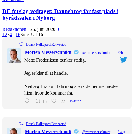
DF-forslag vedtaget: Dannebrog får fast plads i
byrådssalen i Nyborg
Redaktionen
-
26. juni 2020
0
1
2
3
4
...
16
Side 3 af 16
Dansk Folkeparti Retweeted
Morten Messerschmidt
@mrmesserschmidt
·
22h
Mette Frederiksen tænker stadig.
Jeg er klar til at handle.
Nedlæg Hizb ut-Tahrir og spark de her mennesker
hjem hvor de kommer fra.
16
122
Twitter
Dansk Folkeparti Retweeted
Morten Messerschmidt
@mrmesserschmidt
·
8 aug