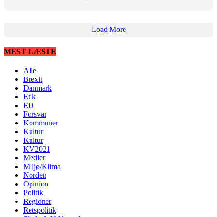
Load More
MEST LÆSTE
Alle
Brexit
Danmark
Etik
EU
Forsvar
Kommuner
Kultur
Kultur
KV2021
Medier
Miljø/Klima
Norden
Opinion
Politik
Regioner
Retspolitik