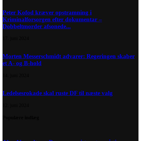
Peter Kofod kræver opstramning i
Kriminalforsorgen efter dokumentar –
Dobbeltmorder afsonede...
17. juni 2024
Morten Messerschmidt advarer: Regeringen skaber
et A- og B-hold
14. juni 2024
Ledelsesrokade skal ruste DF til næste valg
12. juni 2024
Populære indlæg