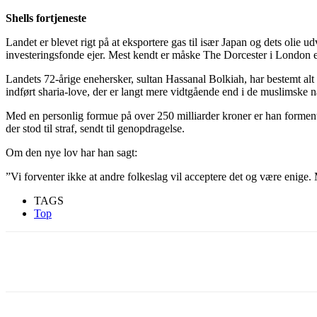
Shells fortjeneste
Landet er blevet rigt på at eksportere gas til især Japan og dets oli
investeringsfonde ejer. Mest kendt er måske The Dorcester i London e
Landets 72-årige enehersker, sultan Hassanal Bolkiah, har bestemt alt i 
indført sharia-love, der er langt mere vidtgående end i de muslimske
Med en personlig formue på over 250 milliarder kroner er han formentli
der stod til straf, sendt til genopdragelse.
Om den nye lov har han sagt:
”Vi forventer ikke at andre folkeslag vil acceptere det og være enige.
TAGS
Top
Del