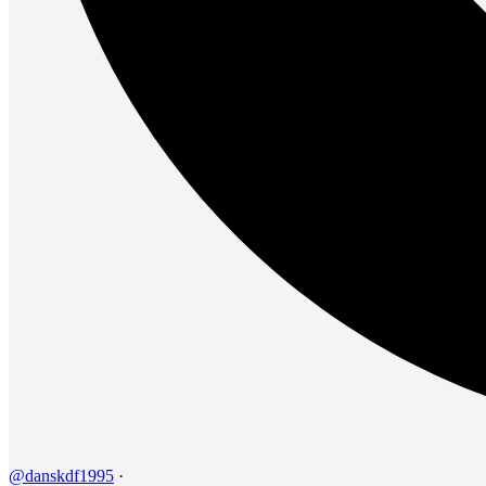
@danskdf1995
·