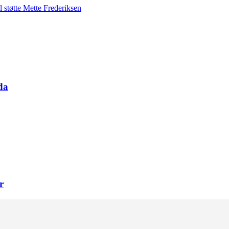
l støtte Mette Frederiksen
da
r