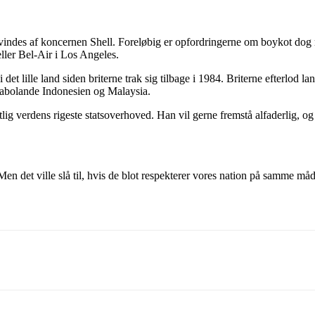
e udvindes af koncernen Shell. Foreløbig er opfordringerne om boykot do
ller Bel-Air i Los Angeles.
det lille land siden briterne trak sig tilbage i 1984. Briterne efterlod 
 nabolande Indonesien og Malaysia.
g verdens rigeste statsoverhoved. Han vil gerne fremstå alfaderlig, og m
 Men det ville slå til, hvis de blot respekterer vores nation på samme m