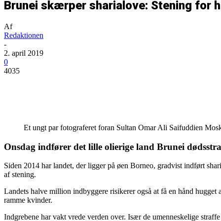
Brunei skærper sharialove: Stening for 
Af
Redaktionen
-
2. april 2019
0
4035
Del
Et ungt par fotograferet foran Sultan Omar Ali Saifuddien Mo
Onsdag indfører det lille olierige land Brunei dødsstr
Siden 2014 har landet, der ligger på øen Borneo, gradvist indført sh
af stening.
Landets halve million indbyggere risikerer også at få en hånd hugget a
ramme kvinder.
Indgrebene har vakt vrede verden over. Især de umenneskelige straffe f