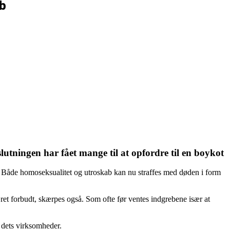
ab
slutningen har fået mange til at opfordre til en boykot
s. Både homoseksualitet og utroskab kan nu straffes med døden i form
æret forbudt, skærpes også. Som ofte før ventes indgrebene især at
g dets virksomheder.