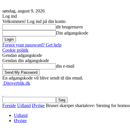
søndag, august 9, 2026
Log ind
Velkommen! Log ind på din konto
dit brugernavn
Din adgangskode
Forgot your password? Get help
Cookie politik
Gendan adgangskode
Gendan din adgangskode
din e-mail
En adgangskode vil blive sendt til din email.
Ditoverblik.dk
Forside
Udland
Øvrige
Brunei skærper sharialove: Stening for homose
Udland
Øvrige