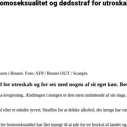
homoseksualitet og dødsstraf for utrosk
skeen i Brunei. Foto: AFP / Brunei OUT / Scanpix
af for utroskab og for sex med nogen af sit eget køn. Be
aria-lovgivning. Ændringen i morgen er den mest omfattende af sin slag
f efter et mindre tyveri. Straffen for at drikke alkohol, der længe har v
or homoseksualitet har fået mange til at tale for en boykot af landet o