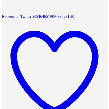
Retweet on Twitter 2084646519894835281
20