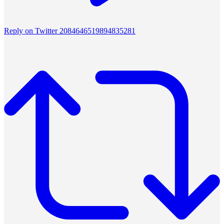
Reply on Twitter 2084646519894835281