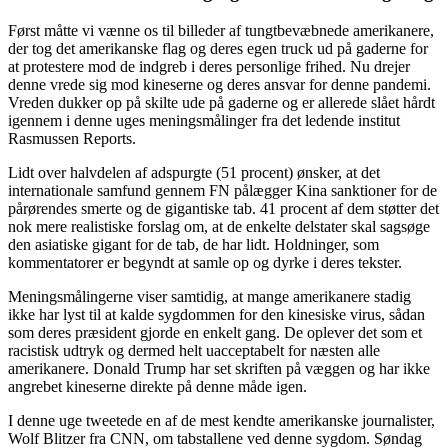
Først måtte vi vænne os til billeder af tungtbevæbnede amerikanere,
der tog det amerikanske flag og deres egen truck ud på gaderne for
at protestere mod de indgreb i deres personlige frihed. Nu drejer
denne vrede sig mod kineserne og deres ansvar for denne pandemi.
Vreden dukker op på skilte ude på gaderne og er allerede slået hårdt
igennem i denne uges meningsmålinger fra det ledende institut
Rasmussen Reports.
Lidt over halvdelen af adspurgte (51 procent) ønsker, at det
internationale samfund gennem FN pålægger Kina sanktioner for de
pårørendes smerte og de gigantiske tab. 41 procent af dem støtter det
nok mere realistiske forslag om, at de enkelte delstater skal sagsøge
den asiatiske gigant for de tab, de har lidt. Holdninger, som
kommentatorer er begyndt at samle op og dyrke i deres tekster.
Meningsmålingerne viser samtidig, at mange amerikanere stadig
ikke har lyst til at kalde sygdommen for den kinesiske virus, sådan
som deres præsident gjorde en enkelt gang. De oplever det som et
racistisk udtryk og dermed helt uacceptabelt for næsten alle
amerikanere. Donald Trump har set skriften på væggen og har ikke
angrebet kineserne direkte på denne måde igen.
I denne uge tweetede en af de mest kendte amerikanske journalister,
Wolf Blitzer fra CNN, om tabstallene ved denne sygdom. Søndag