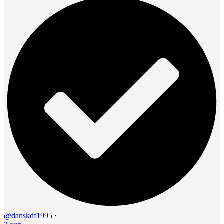
@danskdf1995
·