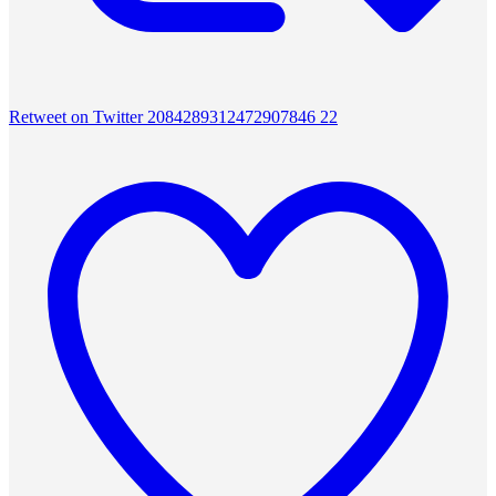
Retweet on Twitter 2084289312472907846
22