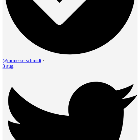
@mrmesserschmidt
·
3 aug