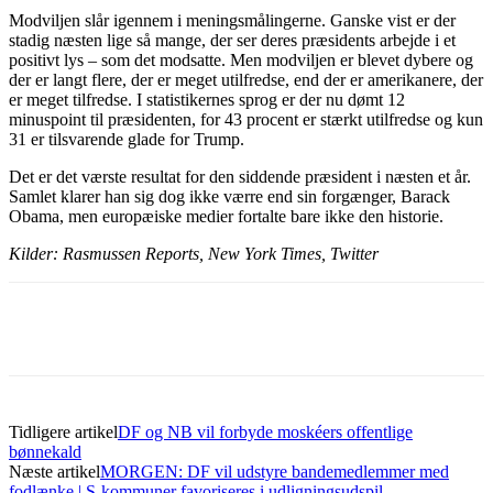
Modviljen slår igennem i meningsmålingerne. Ganske vist er der
stadig næsten lige så mange, der ser deres præsidents arbejde i et
positivt lys – som det modsatte. Men modviljen er blevet dybere og
der er langt flere, der er meget utilfredse, end der er amerikanere, der
er meget tilfredse. I statistikernes sprog er der nu dømt 12
minuspoint til præsidenten, for 43 procent er stærkt utilfredse og kun
31 er tilsvarende glade for Trump.
Det er det værste resultat for den siddende præsident i næsten et år.
Samlet klarer han sig dog ikke værre end sin forgænger, Barack
Obama, men europæiske medier fortalte bare ikke den historie.
Kilder: Rasmussen Reports, New York Times, Twitter
Tidligere artikel
DF og NB vil forbyde moskéers offentlige
bønnekald
Næste artikel
MORGEN: DF vil udstyre bandemedlemmer med
fodlænke | S-kommuner favoriseres i udligningsudspil