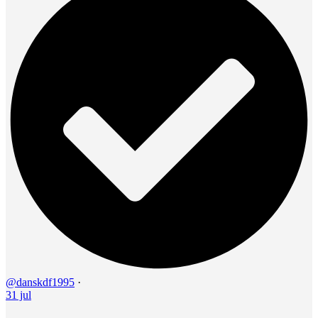
@danskdf1995
·
31 jul