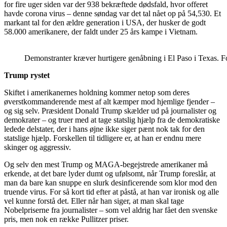
for fire uger siden var der 938 bekræftede dødsfald, hvor offeret
havde corona virus – denne søndag var det tal nået op på 54,530. Et
markant tal for den ældre generation i USA, der husker de godt
58.000 amerikanere, der faldt under 25 års kampe i Vietnam.
Demonstranter kræver hurtigere genåbning i El Paso i Texas. 
Trump rystet
Skiftet i amerikanernes holdning kommer netop som deres
øverstkommanderende mest af alt kæmper mod hjemlige fjender –
og sig selv. Præsident Donald Trump skælder ud på journalister og
demokrater – og truer med at tage statslig hjælp fra de demokratiske
ledede delstater, der i hans øjne ikke siger pænt nok tak for den
statslige hjælp. Forskellen til tidligere er, at han er endnu mere
skinger og aggressiv.
Og selv den mest Trump og MAGA-begejstrede amerikaner må
erkende, at det bare lyder dumt og ufølsomt, når Trump foreslår, at
man da bare kan snuppe en slurk desinficerende som klor mod den
truende virus. For så kort tid efter at påstå, at han var ironisk og alle
vel kunne forstå det. Eller når han siger, at man skal tage
Nobelpriserne fra journalister – som vel aldrig har fået den svenske
pris, men nok en række Pullitzer priser.