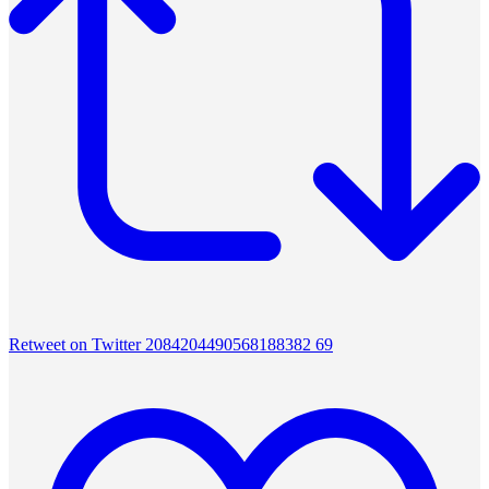
Retweet on Twitter 2084204490568188382
69