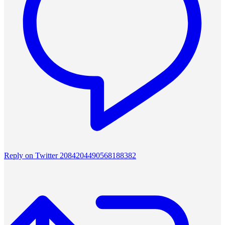
Reply on Twitter 2084204490568188382