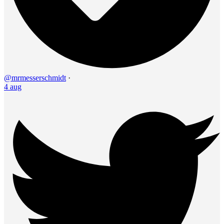
@mrmesserschmidt
·
4 aug