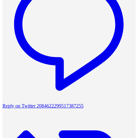
Reply on Twitter 2084622299517387255