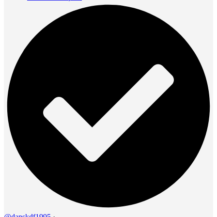
@danskdf1995
·