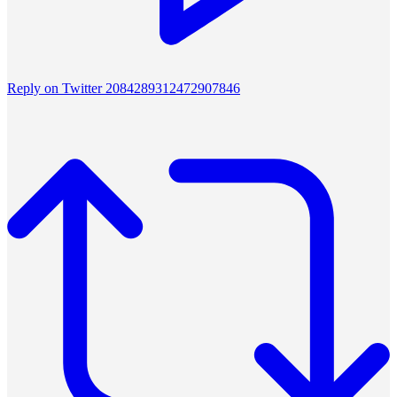
Reply on Twitter 2084289312472907846