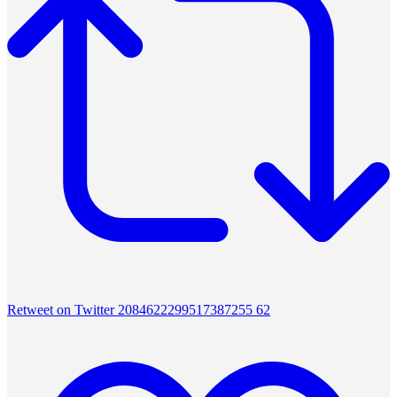
Retweet on Twitter 2084622299517387255
62