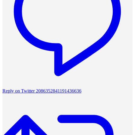
Reply on Twitter 2086352841191436636