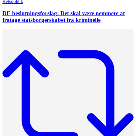
Retspolitik
DF-beslutningsforslag: Det skal være nemmere at
fratage statsborgerskabet fra kriminelle