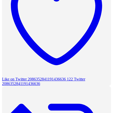
Like on Twitter 2086352841191436636
122
Twitter
2086352841191436636