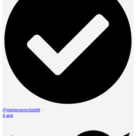
@mrmesserschmidt
·
4 aug