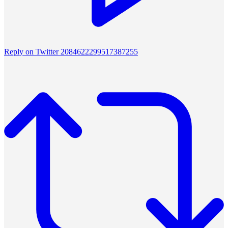
Reply on Twitter 2084622299517387255