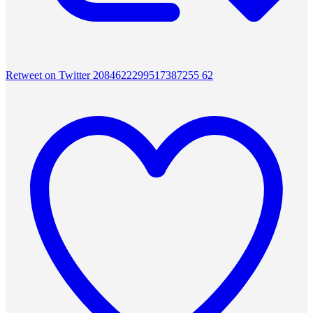
Retweet on Twitter 2084622299517387255
62