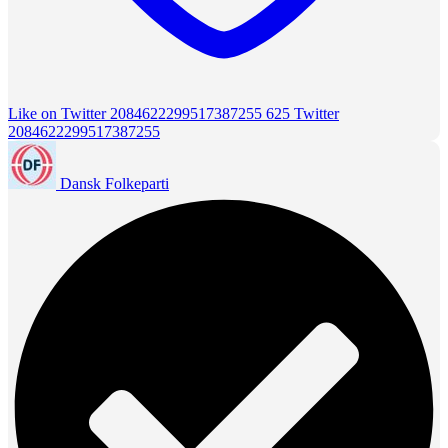
Like on Twitter 2084622299517387255
625
Twitter
2084622299517387255
Dansk Folkeparti