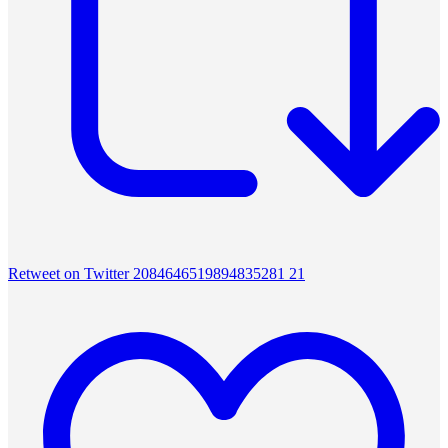
Retweet on Twitter 2084646519894835281
21