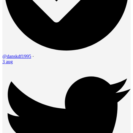
@danskdf1995
·
3 aug