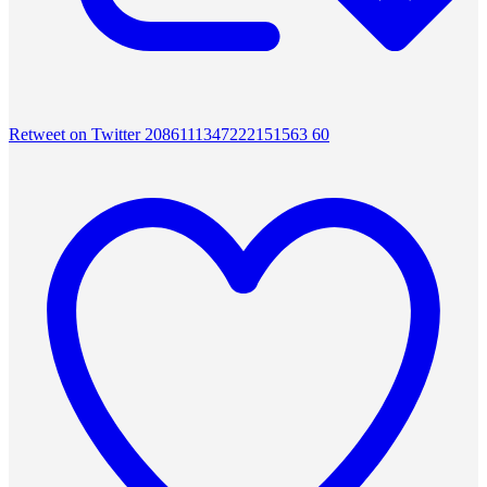
Retweet on Twitter 2086111347222151563
60