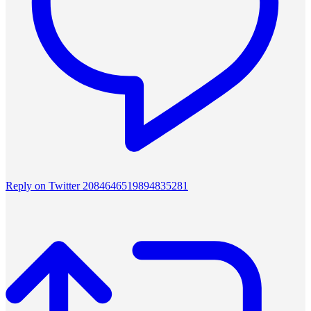
Reply on Twitter 2084646519894835281