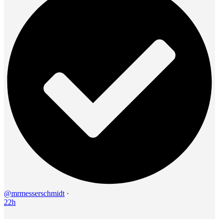
@mrmesserschmidt
·
22h