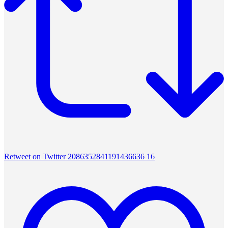
Retweet on Twitter 2086352841191436636
16