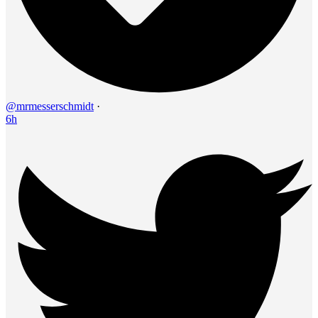
@mrmesserschmidt
·
6h