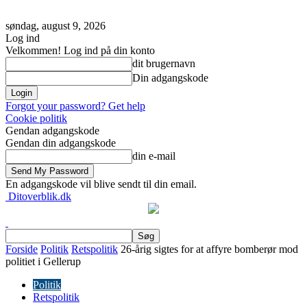
søndag, august 9, 2026
Log ind
Velkommen! Log ind på din konto
dit brugernavn
Din adgangskode
Forgot your password? Get help
Cookie politik
Gendan adgangskode
Gendan din adgangskode
din e-mail
En adgangskode vil blive sendt til din email.
Ditoverblik.dk
Forside
Politik
Retspolitik
26-årig sigtes for at affyre bomberør mod
politiet i Gellerup
Politik
Retspolitik