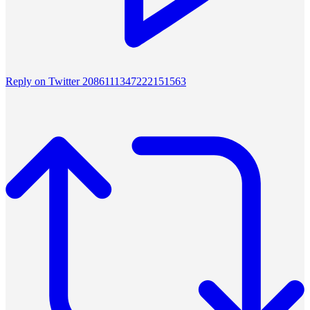
Reply on Twitter 2086111347222151563