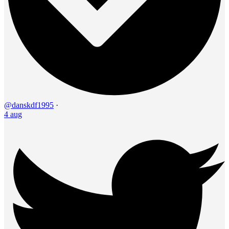
@danskdf1995
·
4 aug