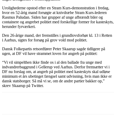
Urolighederne opstod efter en Stram Kurs-demonstration i fredag,
hvor en 52-årig mand forsøgte at knivdræbe Stram Kurs-lederen
Rasmus Paludan. Siden har grupper af unge afbrændt biler og
containere og angrebet politiet med forskellige former for kasteskyts,
herunder fyrværkeri.
Den 26-årige mand, der fremstilles i grundlovsforhør kl. 13 i Retten
i Aarhus, sigtes for forsøg på grov vold mod politiet.
Dansk Folkepartis retsordfører Peter Skaarup sagde tidligere på
ugen, at DF vil have strammet loven for angreb på politiet:
“Vi vil simpelthen ikke finde os i al den ballade fra unge med
indvandrerbaggrund i Gellerup ved Aarhus. Derfor fremsætter vi i
DF nu forslag om, at angreb på politiet med kasteskyts skal udløse
minimum et års ubetinget fængsel samt udvisning, hvis man ikke er
dansk statsborger. Så må vi se, om de andre partier bakker op,”
skrev Skaarup på Twitter.