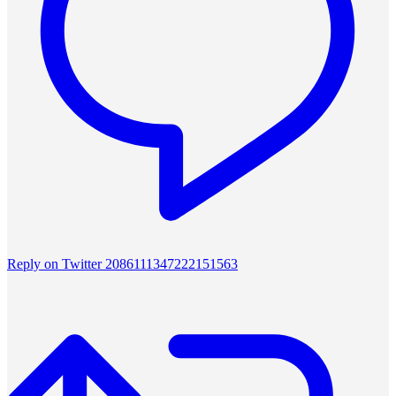
Reply on Twitter 2086111347222151563