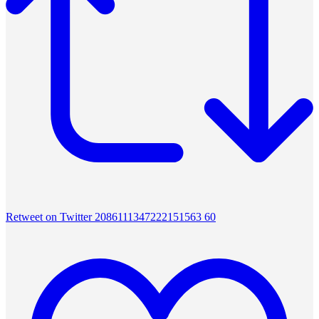
Retweet on Twitter 2086111347222151563
60