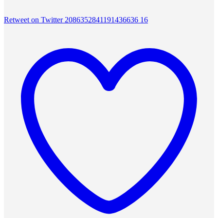
Retweet on Twitter 2086352841191436636
16