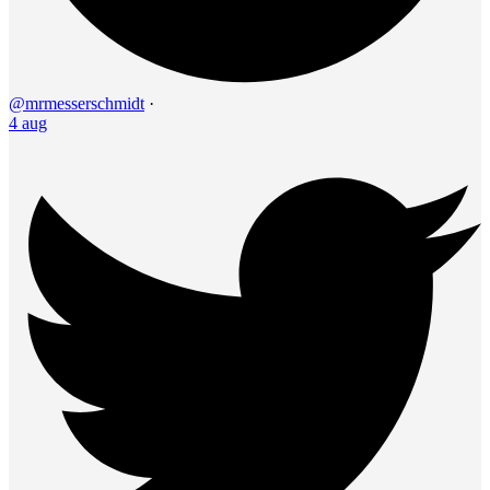
@mrmesserschmidt
·
4 aug