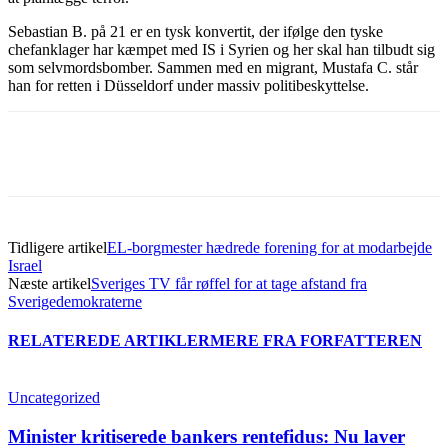
Sebastian B. på 21 er en tysk konvertit, der ifølge den tyske
chefanklager har kæmpet med IS i Syrien og her skal han tilbudt sig
som selvmordsbomber. Sammen med en migrant, Mustafa C. står
han for retten i Düsseldorf under massiv politibeskyttelse.
Tidligere artikel
EL-borgmester hædrede forening for at modarbejde
Israel
Næste artikel
Sveriges TV får røffel for at tage afstand fra
Sverigedemokraterne
RELATEREDE ARTIKLER
MERE FRA FORFATTEREN
Uncategorized
Minister kritiserede bankers rentefidus: Nu laver