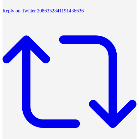
Reply on Twitter 2086352841191436636