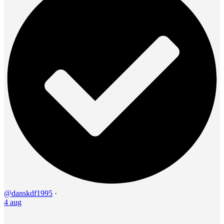
@danskdf1995
·
4 aug