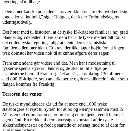
regering, slår tilbage.
”Den amerikanske præsidents krav er ikke konstruktiv hverken i sin
tone eller sit indhold,” siger Röttgen, der leder Forbundsdagens
udenrigsudvalg.
Det hører med til historien, at de tyske IS-krigeres familier i høj grad
blander sig i debatten. Flere af dem har i de tyske medier talt for, at
det er den tyske regerings pligt at hente deres islamistiske
familiemedlemmer hjem. Et krav, der ikke tager højde for, at ingen
tysk domstol har viden nok til at kunne afgøre deres sager.
Franskmændene går videre end det. Man har i modsætning til
tyskerne specialstyrker i landet og de skal nu til at hjælpe
islamisterne hjem til Frankrig. Det anslås, at omkring 130 af mere
end 800 IS-krigere, som amerikanerne og deres allierede holder som
fanger, kommer fra Frankrig.
Terroren der venter
De tyske myndigheder går ud fra at mere end 1000 tyske
statsborgere er rejst til Syrien for at bo og kæmpe sammen med IS.
Mens en del er omkommet, er omkring en tredjedel vendt hjem på
egen hånd. En række af dem overvåges konstant af de tyske
sikkerhedstjenester og fredag startede en retssag mod to af dem for
at planlægge terror.