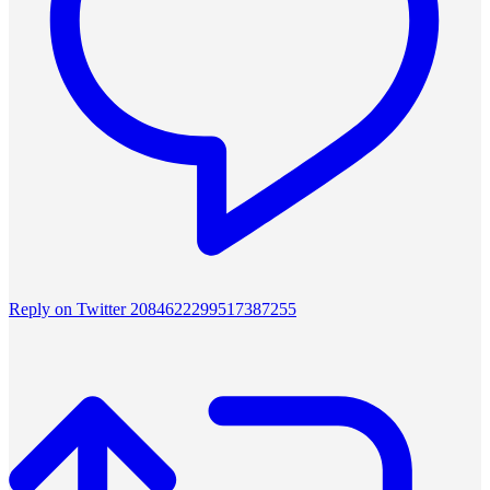
Reply on Twitter 2084622299517387255