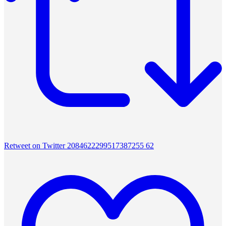
Retweet on Twitter 2084622299517387255
62