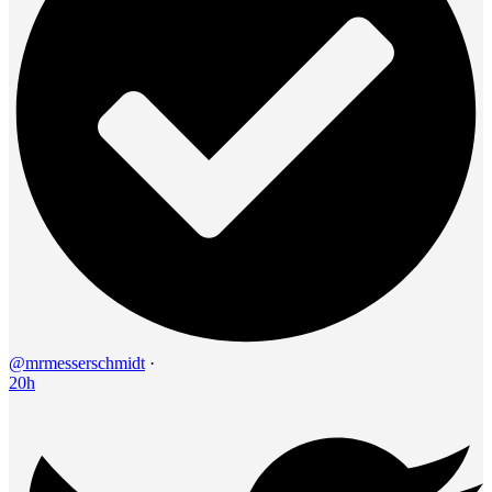
@mrmesserschmidt
·
20h