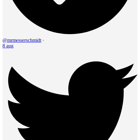
@mrmesserschmidt
·
8 aug