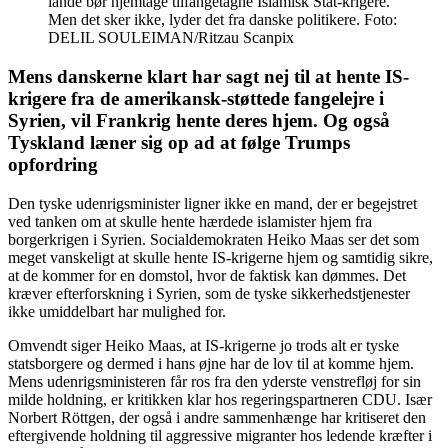
lande bør hjemtage tilfangetagne Islamisk Stat-krigere.
Men det sker ikke, lyder det fra danske politikere. Foto:
DELIL SOULEIMAN/Ritzau Scanpix
Mens danskerne klart har sagt nej til at hente IS-
krigere fra de amerikansk-støttede fangelejre i
Syrien, vil Frankrig hente deres hjem. Og også
Tyskland læner sig op ad at følge Trumps
opfordring
Den tyske udenrigsminister ligner ikke en mand, der er begejstret
ved tanken om at skulle hente hærdede islamister hjem fra
borgerkrigen i Syrien. Socialdemokraten Heiko Maas ser det som
meget vanskeligt at skulle hente IS-krigerne hjem og samtidig sikre,
at de kommer for en domstol, hvor de faktisk kan dømmes. Det
kræver efterforskning i Syrien, som de tyske sikkerhedstjenester
ikke umiddelbart har mulighed for.
Omvendt siger Heiko Maas, at IS-krigerne jo trods alt er tyske
statsborgere og dermed i hans øjne har de lov til at komme hjem.
Mens udenrigsministeren får ros fra den yderste venstrefløj for sin
milde holdning, er kritikken klar hos regeringspartneren CDU. Især
Norbert Röttgen, der også i andre sammenhænge har kritiseret den
eftergivende holdning til aggressive migranter hos ledende kræfter i