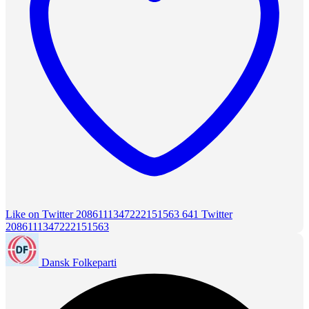
Like on Twitter 2086111347222151563
641
Twitter
2086111347222151563
Dansk Folkeparti