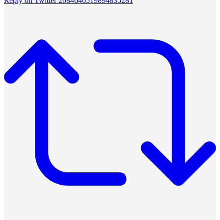
Reply on Twitter 2084646519894835281