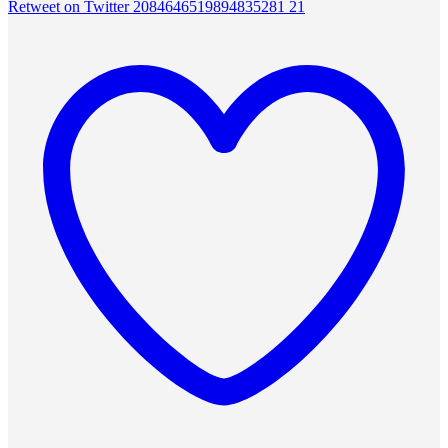
Retweet on Twitter 2084646519894835281
21