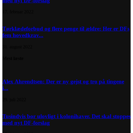
med nyt DF-forslag
17. februar 2022
Tørklædeforbud og flere penge til ældre: Her er DFs
fem hovedkrav...
31. august 2022
Mest læste
Alex Ahrendtsen: Der er ny gejst og tro på tingene
i...
29. juli 2022
Tusindvis bor ulovligt i kolonihaver. Det skal stoppes
med nyt DF-forslag