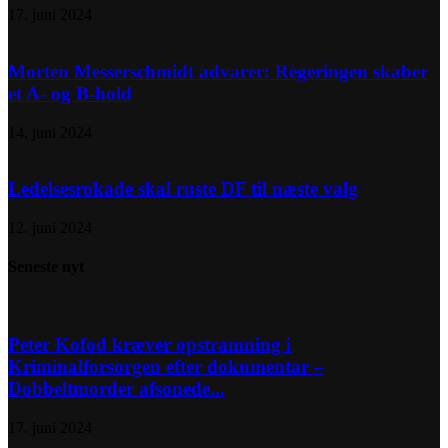
17. juni 2024
Morten Messerschmidt advarer: Regeringen skaber
et A- og B-hold
14. juni 2024
Ledelsesrokade skal ruste DF til næste valg
12. juni 2024
Seneste nyt
Peter Kofod kræver opstramning i
Kriminalforsorgen efter dokumentar –
Dobbeltmorder afsonede...
17. juni 2024