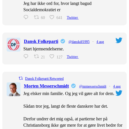
Jeg har ikke ord for, hvor langt bagud
Socialdemokratiet er
60
641
Twitter
Dansk Folkeparti
@danskdf1995
·
4 aug
Start hjemsendelserne.
21
127
Twitter
Dansk Folkeparti Retweeted
Morten Messerschmidt
@mrmesserschmidt
·
4 aug
Jeg elsker min familie. Og jeg vil gøre alt for dem.
Sådan tror jeg, langt de fleste danskere har det.
Derfor undrer det mig også, at partierne her på
Christiansborg ikke gør mere for at gøre livet bedre for