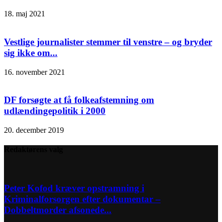
18. maj 2021
Vestlige journalister stemmer til venstre – og bryder
sig ikke om...
16. november 2021
DF forsøgte at få folkeafstemning om
udlændingepolitik i 2000
20. december 2019
Redaktørens valg
Peter Kofod kræver opstramning i
Kriminalforsorgen efter dokumentar –
Dobbeltmorder afsonede...