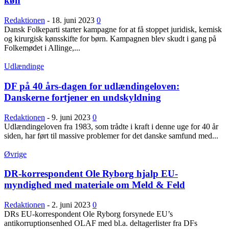
køn
Redaktionen
-
18. juni 2023
0
Dansk Folkeparti starter kampagne for at få stoppet juridisk, kemisk
og kirurgisk kønsskifte for børn. Kampagnen blev skudt i gang på
Folkemødet i Allinge,...
Udlændinge
DF på 40 års-dagen for udlændingeloven:
Danskerne fortjener en undskyldning
Redaktionen
-
9. juni 2023
0
Udlændingeloven fra 1983, som trådte i kraft i denne uge for 40 år
siden, har ført til massive problemer for det danske samfund med...
Øvrige
DR-korrespondent Ole Ryborg hjalp EU-
myndighed med materiale om Meld & Feld
Redaktionen
-
2. juni 2023
0
DRs EU-korrespondent Ole Ryborg forsynede EU’s
antikorruptionsenhed OLAF med bl.a. deltagerlister fra DFs