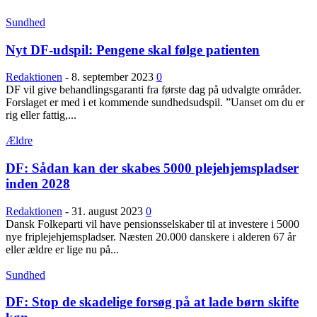
Sundhed
Nyt DF-udspil: Pengene skal følge patienten
Redaktionen
-
8. september 2023
0
DF vil give behandlingsgaranti fra første dag på udvalgte områder.
Forslaget er med i et kommende sundhedsudspil. ”Uanset om du er
rig eller fattig,...
Ældre
DF: Sådan kan der skabes 5000 plejehjemspladser
inden 2028
Redaktionen
-
31. august 2023
0
Dansk Folkeparti vil have pensionsselskaber til at investere i 5000
nye friplejehjemspladser. Næsten 20.000 danskere i alderen 67 år
eller ældre er lige nu på...
Sundhed
DF: Stop de skadelige forsøg på at lade børn skifte