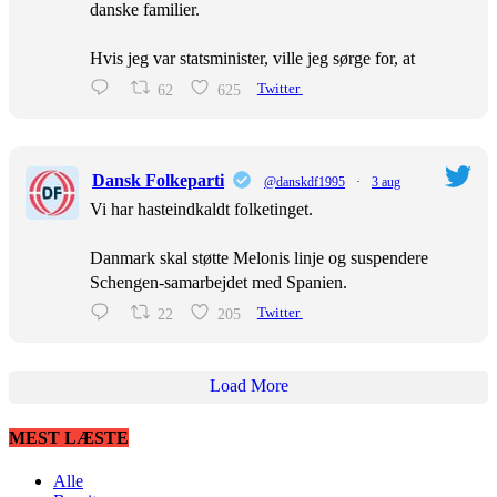
danske familier.
Hvis jeg var statsminister, ville jeg sørge for, at
62
625
Twitter
Dansk Folkeparti
@danskdf1995
·
3 aug
Vi har hasteindkaldt folketinget.
Danmark skal støtte Melonis linje og suspendere
Schengen-samarbejdet med Spanien.
22
205
Twitter
Load More
MEST LÆSTE
Alle