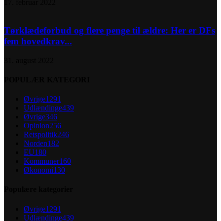
17. februar 2022
Tørklædeforbud og flere penge til ældre: Her er DFs
fem hovedkrav...
31. august 2022
POPULÆR KATEGORI
Øvrige
1291
Udlændinge
439
Øvrige
346
Opinion
256
Retspolitik
246
Norden
182
EU
180
Kommuner
160
Økonomi
130
Populære kategorier
Øvrige
1291
Udlændinge
439