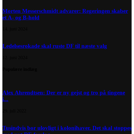
Morten Messerschmidt advarer: Regeringen skaber
et A- og B-hold
14. juni 2024
Ledelsesrokade skal ruste DF til næste valg
12. juni 2024
Populære indlæg
Alex Ahrendtsen: Der er ny gejst og tro på tingene
i...
29. juli 2022
Tusindvis bor ulovligt i kolonihaver. Det skal stoppes