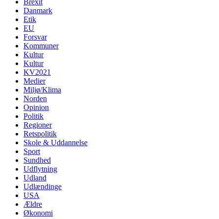
Brexit
Danmark
Etik
EU
Forsvar
Kommuner
Kultur
Kultur
KV2021
Medier
Miljø/Klima
Norden
Opinion
Politik
Regioner
Retspolitik
Skole & Uddannelse
Sport
Sundhed
Udflytning
Udland
Udlændinge
USA
Ældre
Økonomi