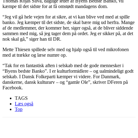
Thomas Rojas Silva, daglige leder af Byens Bedste Banko, vil
kæmpe til det sidste for at få omstødt mandagens dom.
“Jeg vil gå hele vejen for at sikre, at vi kan blive ved med at spille
banko. Jeg kæmper til det sidste, de skal bære mig ud herfra. Mange
af de medlemmer, der kommer her, siger også, at de bliver siddende
sammen med mig, så jeg tager dem på ordet. Jeg er sikker på, at det
nok skal gå,” siger han til DR.
Mette Thiesen spillede selv med og hjalp også til ved mikrofonen
med at trække og læse numre op.
“Tak for en fantastisk aften i selskab med de gode mennesker i
“Byens bedste Banko”. I er kulturformidlere – og ualmindeligt godt
selskab. I Dansk Folkeparti kæmper vi videre. For Danmark,
danskerne, dansk kulturarv – og “gamle Ole”, skriver DFeren på
Facebook.
TAGS
Læs også
Top