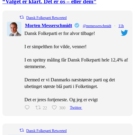
“Valget er klart. Det er os – eller dem”
Dansk Folkeparti Retweeted
Morten Messerschmidt
@mrmesserschmidt
·
11h
Dansk Folkeparti er for alvor tilbage!
I er simpelthen for vilde, venner!
I en spritny måling får Dansk Folkeparti hele 12,4% af
stemmerne.
Dermed er vi Danmarks næststørste parti og det
ubetinget største blå parti i Folketinget.
Det er jeres fortjeneste. Og jeg er evigt
22
300
Twitter
Dansk Folkeparti Retweeted