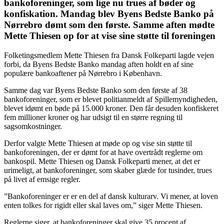
bankoforeninger, som lige nu trues af bøder og
konfiskation. Mandag blev Byens Bedste Banko på
Nørrebro dømt som den første. Samme aften mødte
Mette Thiesen op for at vise sine støtte til foreningen
Folketingsmedlem Mette Thiesen fra Dansk Folkeparti lagde vejen
forbi, da Byens Bedste Banko mandag aften holdt en af sine
populære bankoaftener på Nørrebro i København.
Samme dag var Byens Bedste Banko som den første af 38
bankoforeninger, som er blevet politianmeldt af Spillemyndigheden,
blevet idømt en bøde på 15.000 kroner. Den får desuden konfiskeret
fem millioner kroner og har udsigt til en større regning til
sagsomkostninger.
Derfor valgte Mette Thiesen at møde op og vise sin støtte til
bankoforeningen, der er dømt for at have overtrådt reglerne om
bankospil. Mette Thiesen og Dansk Folkeparti mener, at det er
urimeligt, at bankoforeninger, som skaber glæde for tusinder, trues
på livet af emsige regler.
”Bankoforeninger er er en del af dansk kulturarv. Vi mener, at loven
enten tolkes for rigidt eller skal laves om,” siger Mette Thiesen.
Reglerne siger, at bankoforeninger skal give 35 procent af