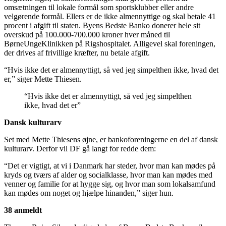
omsætningen til lokale formål som sportsklubber eller andre
velgørende formål. Ellers er de ikke almennyttige og skal betale 41
procent i afgift til staten. Byens Bedste Banko donerer hele sit
overskud på 100.000-700.000 kroner hver måned til
BørneUngeKlinikken på Rigshospitalet. Alligevel skal foreningen,
der drives af frivillige kræfter, nu betale afgift.
“Hvis ikke det er almennyttigt, så ved jeg simpelthen ikke, hvad det
er,” siger Mette Thiesen.
“Hvis ikke det er almennyttigt, så ved jeg simpelthen
ikke, hvad det er”
Dansk kulturarv
Set med Mette Thiesens øjne, er bankoforeningerne en del af dansk
kulturarv. Derfor vil DF gå langt for redde dem:
“Det er vigtigt, at vi i Danmark har steder, hvor man kan mødes på
kryds og tværs af alder og socialklasse, hvor man kan mødes med
venner og familie for at hygge sig, og hvor man som lokalsamfund
kan mødes om noget og hjælpe hinanden,” siger hun.
38 anmeldt