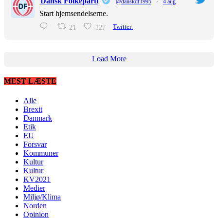
Dansk Folkeparti
@danskdf1995
·
4 aug
Start hjemsendelserne.
21
127
Twitter
Load More
MEST LÆSTE
Alle
Brexit
Danmark
Etik
EU
Forsvar
Kommuner
Kultur
Kultur
KV2021
Medier
Miljø/Klima
Norden
Opinion