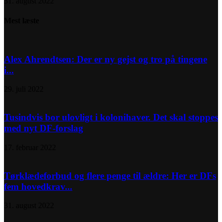
31. august 2022
Mest læste
Alex Ahrendtsen: Der er ny gejst og tro på tingene
i...
29. juli 2022
Tusindvis bor ulovligt i kolonihaver. Det skal stoppes
med nyt DF-forslag
17. februar 2022
Tørklædeforbud og flere penge til ældre: Her er DFs
fem hovedkrav...
31. august 2022