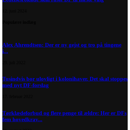
12. juni 2024
Populære indlæg
Alex Ahrendtsen: Der er ny gejst og tro på tingene
i...
29. juli 2022
Tusindvis bor ulovligt i kolonihaver. Det skal stoppes
med nyt DF-forslag
17. februar 2022
Tørklædeforbud og flere penge til ældre: Her er DFs
fem hovedkrav...