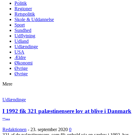
Politik
Regioner
Retspolitik
Skole & Uddannelse
Sport
Sundhed
Udflytning
Udland
Udlændinge
USA
Ældre
Økonomi
Øvrige
Øvrige
Mere
Udlændinge
I 1992 fik 321 palæstinensere lov at blive i Danmark
–...
Redaktionen
-
23. september 2020
0
321 af de palæstinensere, som fik ophold via en særlov i 1992, har