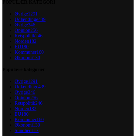
POPULÆR KATEGORI
Øvrige
1291
Udlændinge
439
Øvrige
346
Opinion
256
Retspolitik
246
Norden
182
EU
180
Kommuner
160
Økonomi
130
Populære kategorier
Øvrige
1291
Udlændinge
439
Øvrige
346
Opinion
256
Retspolitik
246
Norden
182
EU
180
Kommuner
160
Økonomi
130
Sundhed
117