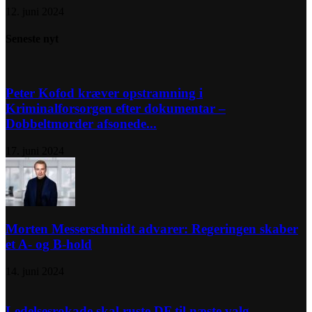
12. juni 2024
Seneste nyt
Peter Kofod kræver opstramning i
Kriminalforsorgen efter dokumentar –
Dobbeltmorder afsonede...
17. juni 2024
Morten Messerschmidt advarer: Regeringen skaber
et A- og B-hold
14. juni 2024
Ledelsesrokade skal ruste DF til næste valg