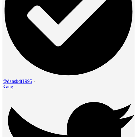
@danskdf1995
·
3 aug