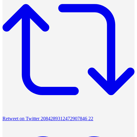
Retweet on Twitter 2084289312472907846
22