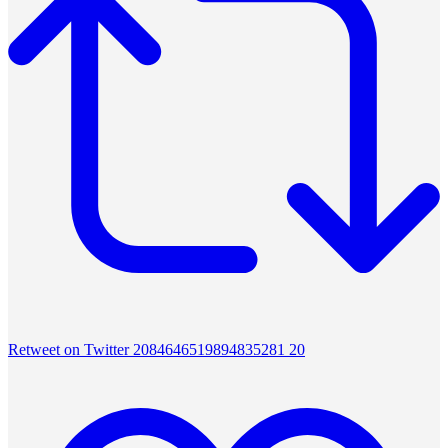
Retweet on Twitter 2084646519894835281
20