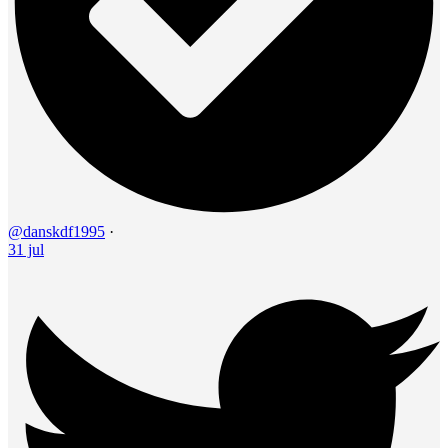
@danskdf1995
·
31 jul