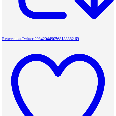
Retweet on Twitter 2084204490568188382
69