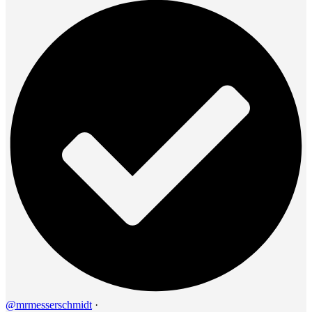
@mrmesserschmidt
·