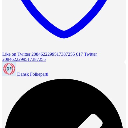
Like on Twitter 2084622299517387255
617
Twitter
2084622299517387255
Dansk Folkeparti