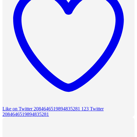
Like on Twitter 2084646519894835281
123
Twitter
2084646519894835281