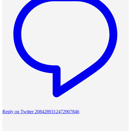
Reply on Twitter 2084289312472907846