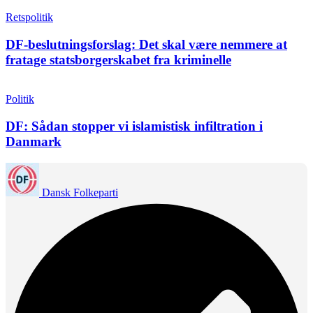
Retspolitik
DF-beslutningsforslag: Det skal være nemmere at
fratage statsborgerskabet fra kriminelle
Politik
DF: Sådan stopper vi islamistisk infiltration i
Danmark
Dansk Folkeparti