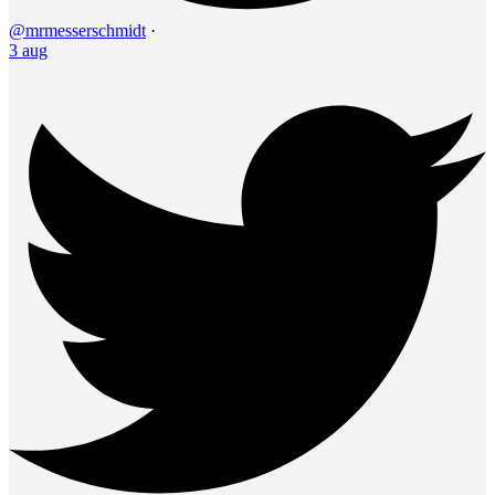
@mrmesserschmidt
·
3 aug