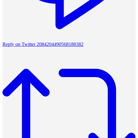
Reply on Twitter 2084204490568188382