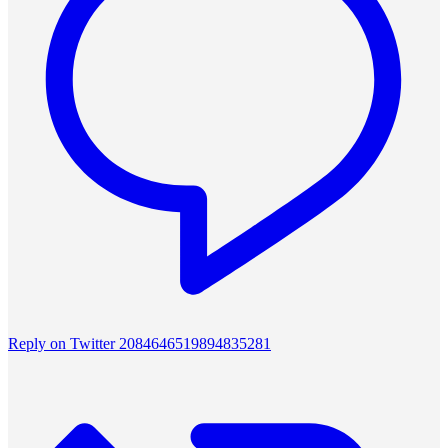
Reply on Twitter 2084646519894835281