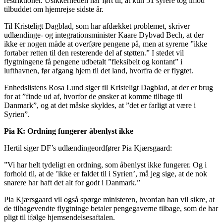
restriktioner. Usikkerheden har ført til, at kun 51 syrere tog imod
tilbuddet om hjemrejse sidste år.
Til Kristeligt Dagblad, som har afdækket problemet, skriver
udlændinge- og integrationsminister Kaare Dybvad Bech, at der
ikke er nogen måde at overføre pengene på, men at syrerne ”ikke
fortaber retten til den resterende del af støtten.” I stedet vil
flygtningene få pengene udbetalt ”fleksibelt og kontant” i
lufthavnen, før afgang hjem til det land, hvorfra de er flygtet.
Enhedslistens Rosa Lund siger til Kristeligt Dagblad, at der er brug
for at ”finde ud af, hvorfor de ønsker at komme tilbage til
Danmark”, og at det måske skyldes, at ”det er farligt at være i
Syrien”.
Pia K: Ordning fungerer åbenlyst ikke
Hertil siger DF’s udlændingeordfører Pia Kjærsgaard:
”Vi har helt tydeligt en ordning, som åbenlyst ikke fungerer. Og i
forhold til, at de ’ikke er faldet til i Syrien’, må jeg sige, at de nok
snarere har haft det alt for godt i Danmark.”
Pia Kjærsgaard vil også spørge ministeren, hvordan han vil sikre, at
de tilbagevendte flygtninge betaler pengegaverne tilbage, som de har
pligt til ifølge hjemsendelsesaftalen.