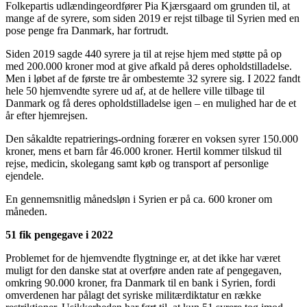
Folkepartis udlændingeordfører Pia Kjærsgaard om grunden til, at
mange af de syrere, som siden 2019 er rejst tilbage til Syrien med en
pose penge fra Danmark, har fortrudt.
Siden 2019 sagde 440 syrere ja til at rejse hjem med støtte på op
med 200.000 kroner mod at give afkald på deres opholdstilladelse.
Men i løbet af de første tre år ombestemte 32 syrere sig. I 2022 fandt
hele 50 hjemvendte syrere ud af, at de hellere ville tilbage til
Danmark og få deres opholdstilladelse igen – en mulighed har de et
år efter hjemrejsen.
Den såkaldte repatrierings-ordning forærer en voksen syrer 150.000
kroner, mens et barn får 46.000 kroner. Hertil kommer tilskud til
rejse, medicin, skolegang samt køb og transport af personlige
ejendele.
En gennemsnitlig månedsløn i Syrien er på ca. 600 kroner om
måneden.
51 fik pengegave i 2022
Problemet for de hjemvendte flygtninge er, at det ikke har været
muligt for den danske stat at overføre anden rate af pengegaven,
omkring 90.000 kroner, fra Danmark til en bank i Syrien, fordi
omverdenen har pålagt det syriske militærdiktatur en række