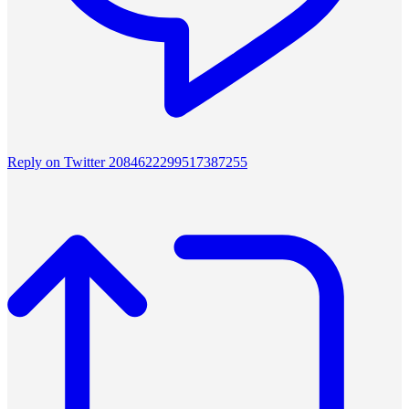
Reply on Twitter 2084622299517387255