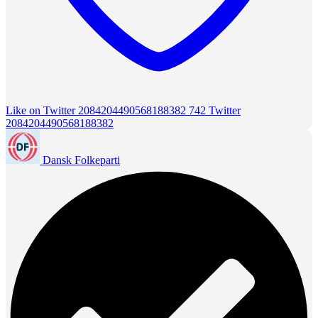
Like on Twitter 2084204490568188382
742
Twitter
2084204490568188382
Dansk Folkeparti