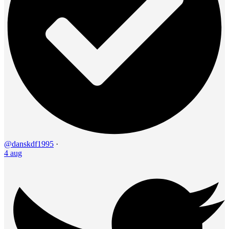
@danskdf1995
·
4 aug