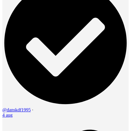
@danskdf1995
·
4 aug