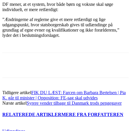
DF mener, at et system, hvor både børn og voksne skal søge
individuelt, er mere retfærdigt:
”Ændringerne af reglerne give et mere retfærdigt og lige
udgangspunkt, hvor statsborgerskab gives til udlændinge på
grundlag af egne evner og kvalifikationer og ikke forælderens,”
lyder det i beslutningsforslaget.
Tidligere artikel
FIK DU LÆST: Farcen om Barbara Bertelsen | Pia
K. går til minister | Opposition: FE-sag skal udvides
Næste artikel
Syrere vender tilbage til Danmark trods pengegaver
RELATEREDE ARTIKLER
MERE FRA FORFATTEREN