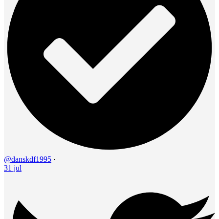
@danskdf1995
·
31 jul