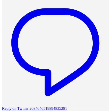
Reply on Twitter 2084646519894835281