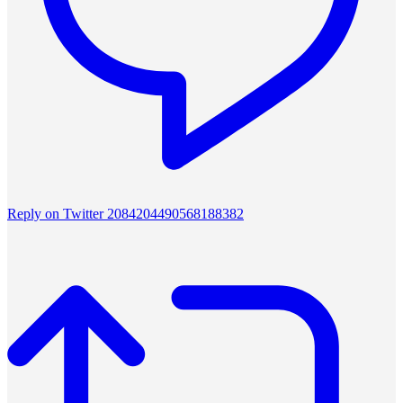
Reply on Twitter 2084204490568188382