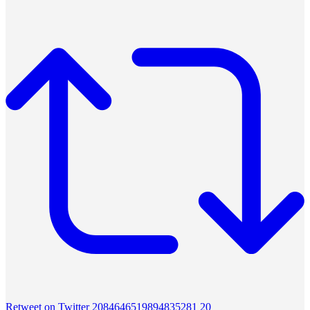
Retweet on Twitter 2084646519894835281
20