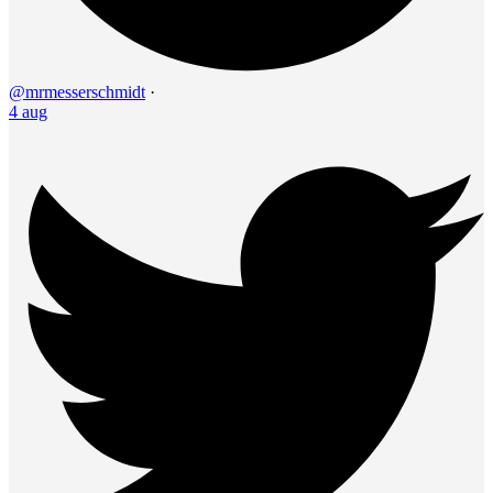
@mrmesserschmidt
·
4 aug