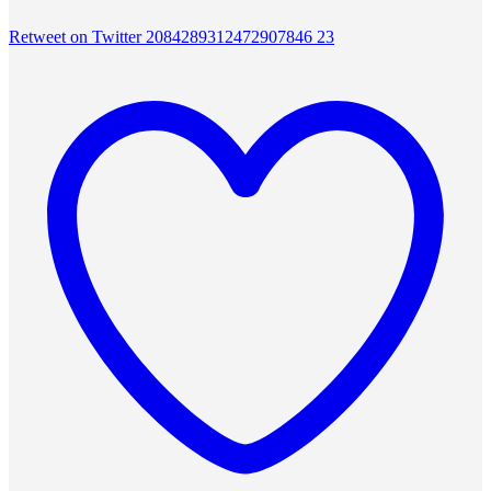
Retweet on Twitter 2084289312472907846
23