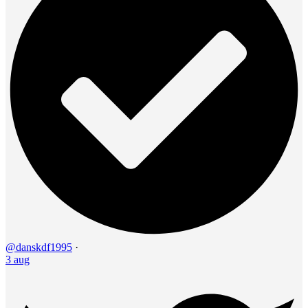
@danskdf1995
·
3 aug