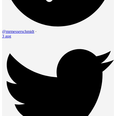
@mrmesserschmidt
·
3 aug