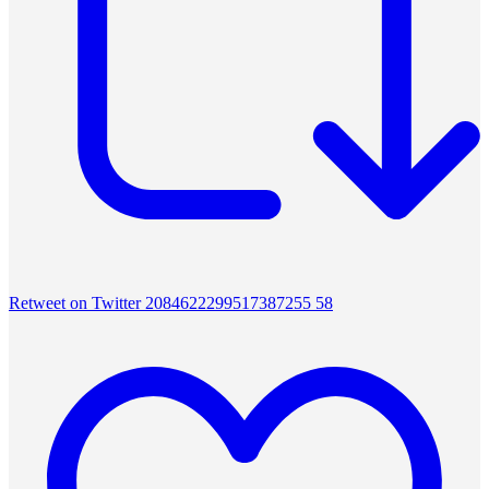
Retweet on Twitter 2084622299517387255
58