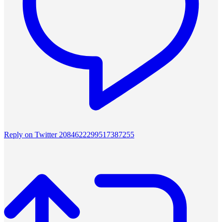
Reply on Twitter 2084622299517387255