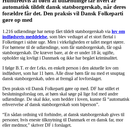
Hundredvis af børn af udlændinge får hvert år
automatisk tildelt dansk statsborgerskab, når deres
forældre får det. Den praksis vil Dansk Folkeparti
gøre op med
1.216 udlændinge har netop fået tildelt statsborgerskab via
lov om
indfødsrets meddelelse
, som blev vedtaget af et stort flertal i
Folketinget i sidste uge. Men i virkeligheden er tallet meget større.
For børnene til de udlændinge, som får statsborgerskab, får også
statsborgerskab. De kræver bare, at de er under 18 år, ugifte,
opholder sig lovligt i Danmark og ikke har begået kriminalitet.
I følge B.T. er der f.eks. en enkelt person i den aktuelle lov om
indfødsret, som har 11 børn. Alle disse børn får nu med et snuptag
dansk statsborgerskab, uden at fremgå af lovforslaget.
Den praksis vil Dansk Folkeparti gøre op med. DF har stillet et
beslutningsforslag om, at børn skal søge på lige fod med andre
udlændinge. De skal ikke, som hedder i loven, kunne få “automatisk
erhvervelse af dansk statsborgerskab som biperson”.
“En sådan ordning vil forhindre, at dansk statsborgerskab gives til
personer, hvis eneste tilknytning til Danmark er en dansk far, mor
eller medmor,” skriver DF i forslaget.