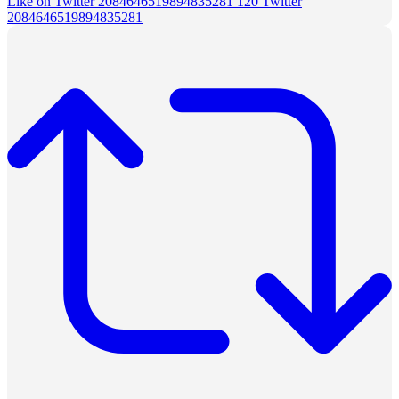
Like on Twitter 2084646519894835281
120
Twitter
2084646519894835281