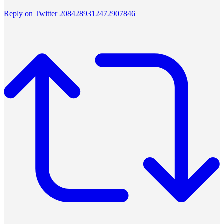
Reply on Twitter 2084289312472907846