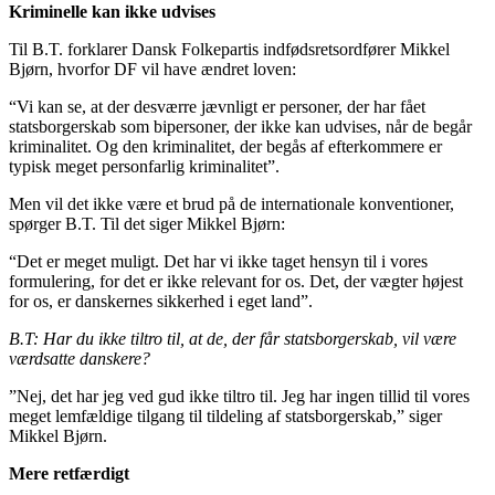
Kriminelle kan ikke udvises
Til B.T. forklarer Dansk Folkepartis indfødsretsordfører Mikkel
Bjørn, hvorfor DF vil have ændret loven:
“Vi kan se, at der desværre jævnligt er personer, der har fået
statsborgerskab som bipersoner, der ikke kan udvises, når de begår
kriminalitet. Og den kriminalitet, der begås af efterkommere er
typisk meget personfarlig kriminalitet”.
Men vil det ikke være et brud på de internationale konventioner,
spørger B.T. Til det siger Mikkel Bjørn:
“Det er meget muligt. Det har vi ikke taget hensyn til i vores
formulering, for det er ikke relevant for os. Det, der vægter højest
for os, er danskernes sikkerhed i eget land”.
B.T: Har du ikke tiltro til, at de, der får statsborgerskab, vil være
værdsatte danskere?
”Nej, det har jeg ved gud ikke tiltro til. Jeg har ingen tillid til vores
meget lemfældige tilgang til tildeling af statsborgerskab,” siger
Mikkel Bjørn.
Mere retfærdigt