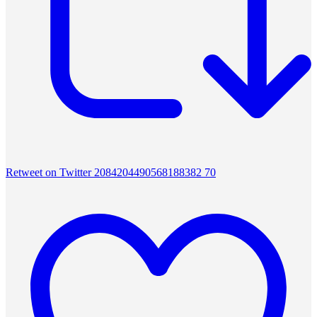
Retweet on Twitter 2084204490568188382
70