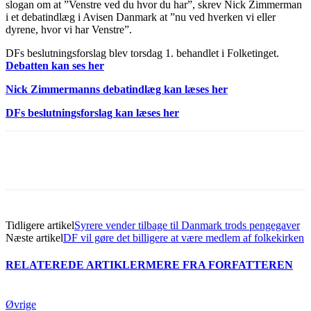
slogan om at ”Venstre ved du hvor du har”, skrev Nick Zimmerman
i et debatindlæg i Avisen Danmark at ”nu ved hverken vi eller
dyrene, hvor vi har Venstre”.
DFs beslutningsforslag blev torsdag 1. behandlet i Folketinget.
Debatten kan ses her
Nick Zimmermanns debatindlæg kan læses her
DFs beslutningsforslag kan læses her
Tidligere artikel
Syrere vender tilbage til Danmark trods pengegaver
Næste artikel
DF vil gøre det billigere at være medlem af folkekirken
RELATEREDE ARTIKLER
MERE FRA FORFATTEREN
Øvrige