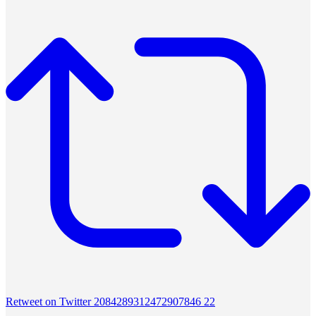
Retweet on Twitter 2084289312472907846
22