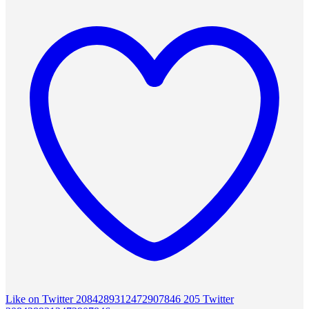
Like on Twitter 2084289312472907846
205
Twitter