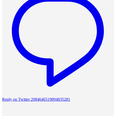
Reply on Twitter 2084646519894835281