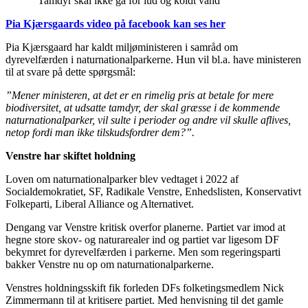
“Tamdyr skal ikke gå for lud og koldt vand”
Pia Kjærsgaards video på facebook kan ses her
Pia Kjærsgaard har kaldt miljøministeren i samråd om
dyrevelfærden i naturnationalparkerne. Hun vil bl.a. have ministeren
til at svare på dette spørgsmål:
”Mener ministeren, at det er en rimelig pris at betale for mere
biodiversitet, at udsatte tamdyr, der skal græsse i de kommende
naturnationalparker, vil sulte i perioder og andre vil skulle aflives,
netop fordi man ikke tilskudsfordrer dem?”.
Venstre har skiftet holdning
Loven om naturnationalparker blev vedtaget i 2022 af
Socialdemokratiet, SF, Radikale Venstre, Enhedslisten, Konservativt
Folkeparti, Liberal Alliance og Alternativet.
Dengang var Venstre kritisk overfor planerne. Partiet var imod at
hegne store skov- og naturarealer ind og partiet var ligesom DF
bekymret for dyrevelfærden i parkerne. Men som regeringsparti
bakker Venstre nu op om naturnationalparkerne.
Venstres holdningsskift fik forleden DFs folketingsmedlem Nick
Zimmermann til at kritisere partiet. Med henvisning til det gamle