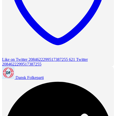
Like on Twitter 2084622299517387255
621
Twitter
2084622299517387255
Dansk Folkeparti