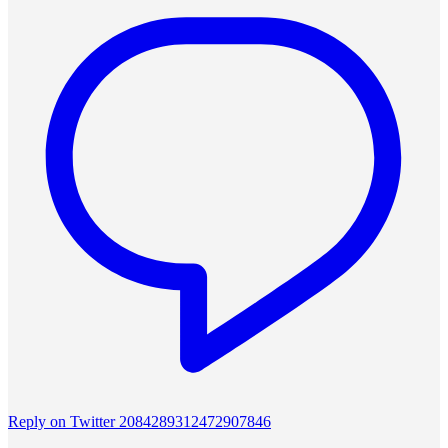
Reply on Twitter 2084289312472907846