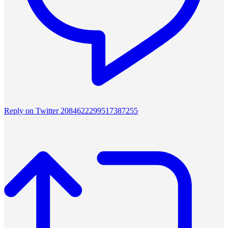
Reply on Twitter 2084622299517387255