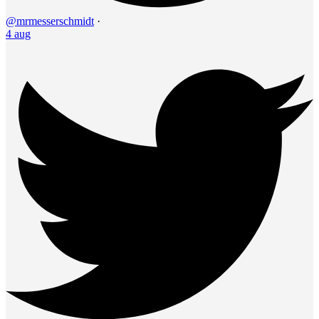
@mrmesserschmidt
·
4 aug