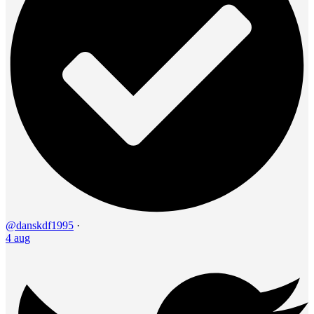
@danskdf1995
·
4 aug