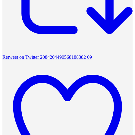
Retweet on Twitter 2084204490568188382
69