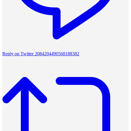
Reply on Twitter 2084204490568188382