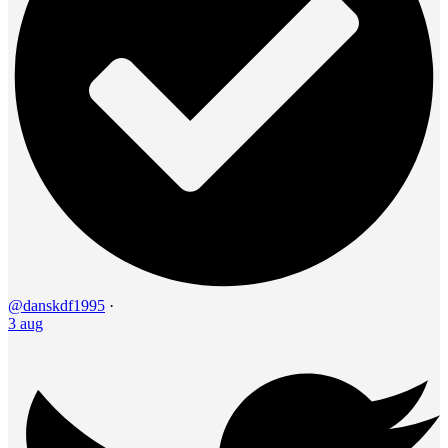
@danskdf1995
·
3 aug