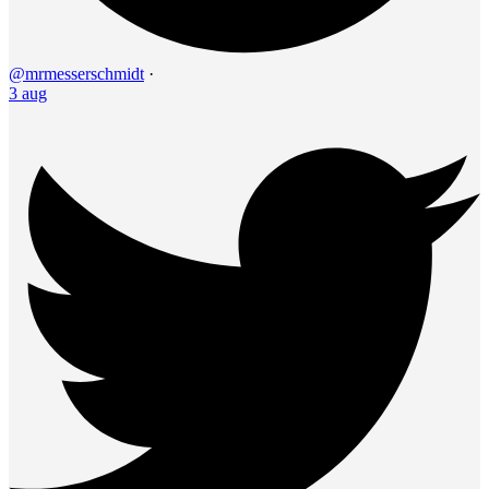
@mrmesserschmidt
·
3 aug