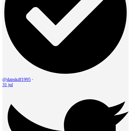
@danskdf1995
·
31 jul