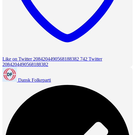
Like on Twitter 2084204490568188382
742
Twitter
2084204490568188382
Dansk Folkeparti