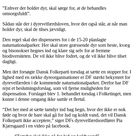
”Enhver der holder dyr, skal sørge for, at de behandles
omsorgsfuldt”.
Sådan står der i dyrevelfærdsloven, hvor der også står, at når man
holder dyr, skal de tilses jævnligt.
Den regel skal der dispenseres for i de 15-20 planlagte
naturnationalparker. Her skal store græssende dyr som heste, kvæg
og bisonokser hegnes ind og klare sig selv for at fremme
biodiversiteten. De vil ikke blive fodret, og de vil ikke blive tilset
dagligt.
Men det forsøgte Dansk Folkeparti torsdag at sætte en stopper for. I
lighed med en række dyreorganisationer er DF stærkt bekymret for
dyrevelfærden i de kommende naturnationalparker. Derfor har DF
rejst et beslutningsforslag, som vil fjerne muligheden for
dispensation. Forslaget blev 1. behandlet torsdag i Folketinget, men
kunne i denne omgang ikke samle et flertal.
“Det her med at sætte tamdyr ind bag hegn, hvor der ikke er nok
føde og hvor de bare skal gå for lud og koldt vand, det vil Dansk
Folkeparti ikke acceptere,” siger DFs dyrevelfærdsordfører Pia
Kjærsgaard i en video på facebook.