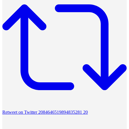
Retweet on Twitter 2084646519894835281
20