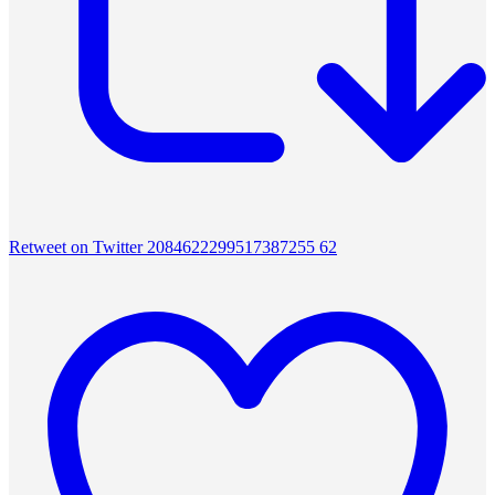
Retweet on Twitter 2084622299517387255
62