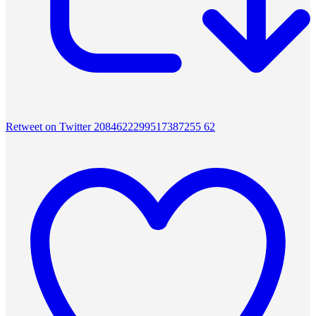
Retweet on Twitter 2084622299517387255
62