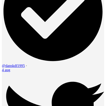
@danskdf1995
·
4 aug