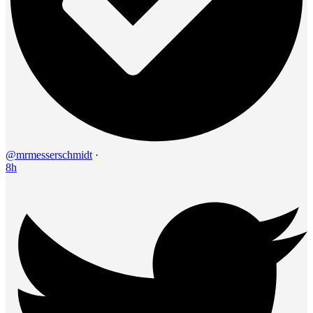
@mrmesserschmidt
·
8h