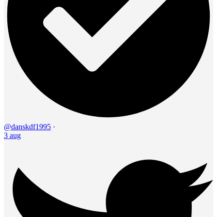
@danskdf1995
·
3 aug