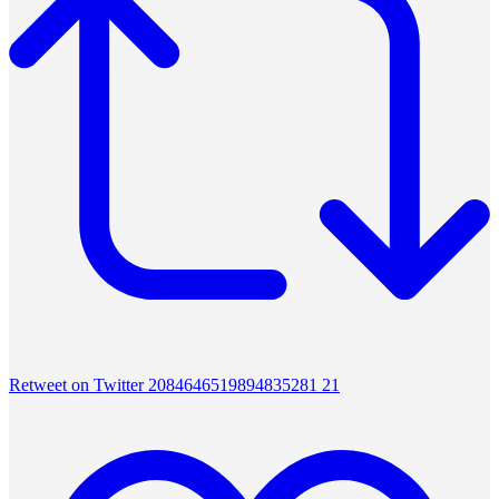
Retweet on Twitter 2084646519894835281
21