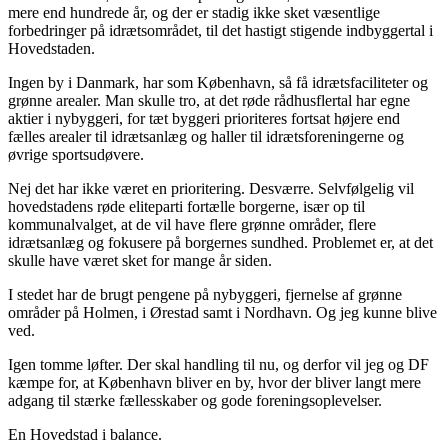
mere end hundrede år, og der er stadig ikke sket væsentlige
forbedringer på idrætsområdet, til det hastigt stigende indbyggertal i
Hovedstaden.
Ingen by i Danmark, har som København, så få idrætsfaciliteter og
grønne arealer. Man skulle tro, at det røde rådhusflertal har egne
aktier i nybyggeri, for tæt byggeri prioriteres fortsat højere end
fælles arealer til idrætsanlæg og haller til idrætsforeningerne og
øvrige sportsudøvere.
Nej det har ikke været en prioritering. Desværre. Selvfølgelig vil
hovedstadens røde eliteparti fortælle borgerne, især op til
kommunalvalget, at de vil have flere grønne områder, flere
idrætsanlæg og fokusere på borgernes sundhed. Problemet er, at det
skulle have været sket for mange år siden.
I stedet har de brugt pengene på nybyggeri, fjernelse af grønne
områder på Holmen, i Ørestad samt i Nordhavn. Og jeg kunne blive
ved.
Igen tomme løfter. Der skal handling til nu, og derfor vil jeg og DF
kæmpe for, at København bliver en by, hvor der bliver langt mere
adgang til stærke fællesskaber og gode foreningsoplevelser.
En Hovedstad i balance.