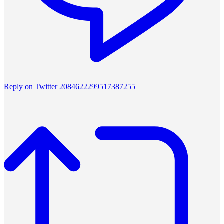
Reply on Twitter 2084622299517387255