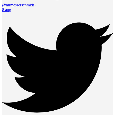
@mrmesserschmidt
·
8 aug