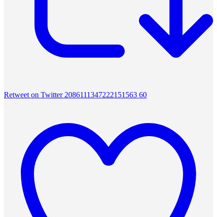
Retweet on Twitter 2086111347222151563
60