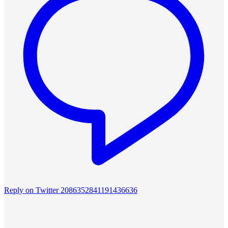
Reply on Twitter 2086352841191436636