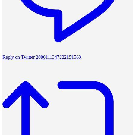
Reply on Twitter 2086111347222151563