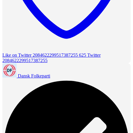
Like on Twitter 2084622299517387255
625
Twitter
2084622299517387255
Dansk Folkeparti