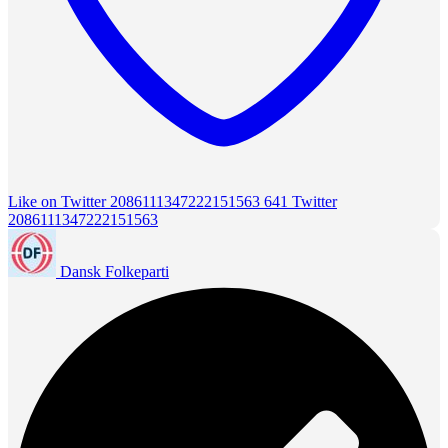
Like on Twitter 2086111347222151563
641
Twitter
2086111347222151563
Dansk Folkeparti