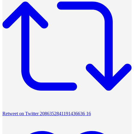
Retweet on Twitter 2086352841191436636
16