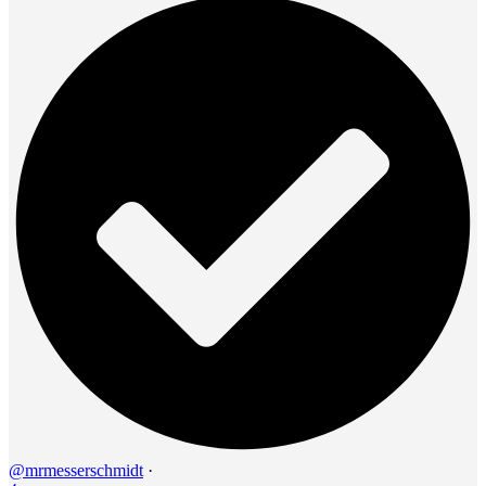
@mrmesserschmidt
·