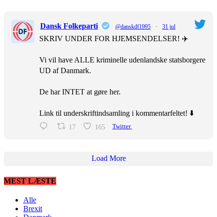
Dansk Folkeparti
@danskdf1995
·
31 jul
SKRIV UNDER FOR HJEMSENDELSER! ✈️
Vi vil have ALLE kriminelle udenlandske statsborgere
UD af Danmark.
De har INTET at gøre her.
Link til underskriftindsamling i kommentarfeltet! ⬇️
17
165
Twitter
Load More
MEST LÆSTE
Alle
Brexit