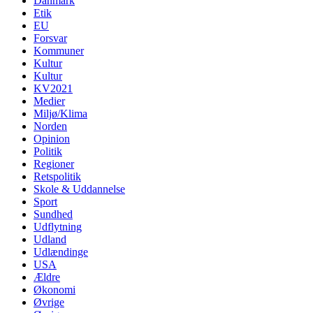
Danmark
Etik
EU
Forsvar
Kommuner
Kultur
Kultur
KV2021
Medier
Miljø/Klima
Norden
Opinion
Politik
Regioner
Retspolitik
Skole & Uddannelse
Sport
Sundhed
Udflytning
Udland
Udlændinge
USA
Ældre
Økonomi
Øvrige