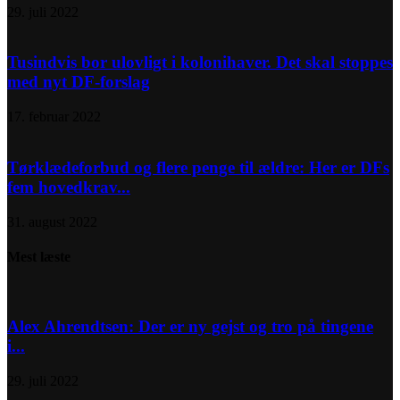
29. juli 2022
Tusindvis bor ulovligt i kolonihaver. Det skal stoppes
med nyt DF-forslag
17. februar 2022
Tørklædeforbud og flere penge til ældre: Her er DFs
fem hovedkrav...
31. august 2022
Mest læste
Alex Ahrendtsen: Der er ny gejst og tro på tingene
i...
29. juli 2022