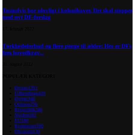
Tusindvis bor ulovligt i kolonihaver. Det skal stoppes
med nyt DF-forslag
17. februar 2022
Tørklædeforbud og flere penge til ældre: Her er DFs
fem hovedkrav...
31. august 2022
POPULÆR KATEGORI
Øvrige
1291
Udlændinge
439
Øvrige
346
Opinion
256
Retspolitik
246
Norden
182
EU
180
Kommuner
160
Økonomi
130