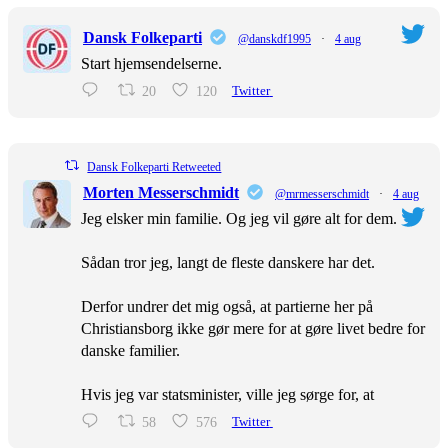
Dansk Folkeparti
@danskdf1995
·
4 aug
Start hjemsendelserne.
20
120
Twitter
Dansk Folkeparti Retweeted
Morten Messerschmidt
@mrmesserschmidt
·
4 aug
Jeg elsker min familie. Og jeg vil gøre alt for dem.
Sådan tror jeg, langt de fleste danskere har det.
Derfor undrer det mig også, at partierne her på
Christiansborg ikke gør mere for at gøre livet bedre for
danske familier.
Hvis jeg var statsminister, ville jeg sørge for, at
58
576
Twitter