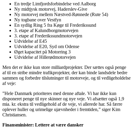
En tredje Limfjordsforbindelse ved Aalborg
Ny midtjysk motorvej, Haderslev-Give
Ny motorvej mellem Næstved-Rønnede (Rute 54)
Ny togbane over Vestfyn
En sydlig Ring 5 fra Køge til Frederikssund
3. etape af Kalundborgmotorvejen
3. etape af Frederikssundmotorvejen
Udvidelse af E45
Udvidelse af E20, Syd om Odense
Øget kapacitet på Motorring 3
Udvidelse af Hillerødmotorvejen
Men det er ikke kun store milliardprojekter. Der sættes også penge
af til en stribe mindre trafikprojekter, der kan binde landsdele bedre
sammen og forbedre tilslutninger til motorveje, og til vedligeholdelse
af veje:
”Hele Danmark prioriteres med denne aftale. Vi har ikke kun
disponeret penge til nye skinner og nye veje. Vi afsætter også 1,9
mia. kr. ekstra til vedligehold af de veje, vi allerede har. Så færre
oplever huller og urimelige ujævnheder i fremtiden,” siger Kim
Christiansen.
Finansminister: Lettere at være dansker