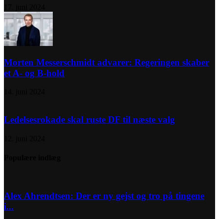
17. juni 2024
Morten Messerschmidt advarer: Regeringen skaber
et A- og B-hold
14. juni 2024
Ledelsesrokade skal ruste DF til næste valg
12. juni 2024
Populære indlæg
Alex Ahrendtsen: Der er ny gejst og tro på tingene
i...