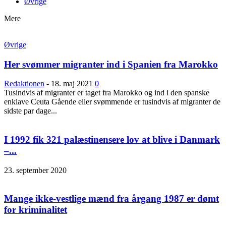
Øvrige
Mere
Øvrige
Her svømmer migranter ind i Spanien fra Marokko
Redaktionen
-
18. maj 2021
0
Tusindvis af migranter er taget fra Marokko og ind i den spanske
enklave Ceuta Gående eller svømmende er tusindvis af migranter de
sidste par dage...
I 1992 fik 321 palæstinensere lov at blive i Danmark
–...
23. september 2020
Mange ikke-vestlige mænd fra årgang 1987 er dømt
for kriminalitet