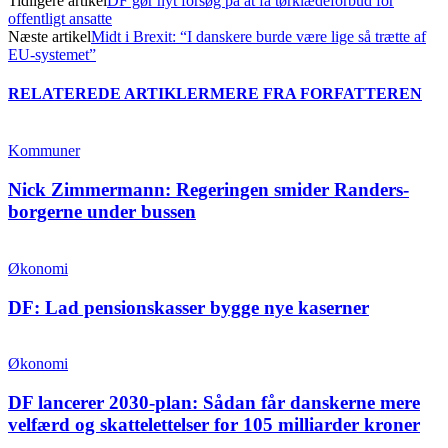
Tidligere artikel
DF gør nyt forsøg på at få tørklædeforbud for
offentligt ansatte
Næste artikel
Midt i Brexit: “I danskere burde være lige så trætte af
EU-systemet”
RELATEREDE ARTIKLER
MERE FRA FORFATTEREN
Kommuner
Nick Zimmermann: Regeringen smider Randers-
borgerne under bussen
Økonomi
DF: Lad pensionskasser bygge nye kaserner
Økonomi
DF lancerer 2030-plan: Sådan får danskerne mere
velfærd og skattelettelser for 105 milliarder kroner