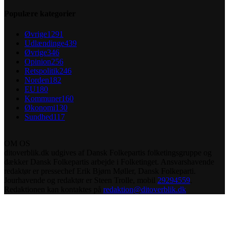
Populære kategorier
Øvrige
1291
Udlændinge
439
Øvrige
346
Opinion
256
Retspolitik
246
Norden
182
EU
180
Kommuner
160
Økonomi
130
Sundhed
117
OM OS
ditoverblik.dk udgives af Dansk Folkepartis folketingsgruppe og
dækker Dansk Folkepartis arbejde i Folketinget. Ansvarshavende
redaktør er pressechef Erik Bjørn Møller, Dansk Folkeparti.
Jourhavende og redaktør er Steen Trolle, mobil
29294559
.
Redaktionen kan kontaktes på
redaktion@ditoverblik.dk