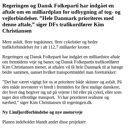
Regeringen og Dansk Folkeparti har indgået en
aftale om en milliardplan for udbygning af tog- og
vejforbindelser. ”Hele Danmark prioriteres med
denne aftale,” siger DFs trafikordfører Kim
Christiansen
Mere asfalt, flere togskinner, flere cykelstier og bedre
trafikforbindelser for i alt 112,7 milliarder kroner.
Regeringen og Dansk Folkeparti har indgået en milliardstor aftale
om fremtidens veje og baner, og Dansk Folkepartis trafikordfører
Kim Christiansen mener, at aftalen vil få hele Danmark til at hænge
bedre sammen, uanset hvilket transportmiddel man foretrækker:
”Det har været vigtigt for os at prioritere både skinner og asfalt. På
den måde investerer vi bredt i fremtiden for flest mulige danskere,
der hver dag begiver sig ud på vejene i bil eller på cykel, eller som
tager den offentlige transport. Vi har prioriteret realisme og
nærhed,” siger Kim Christiansen til regeringen.dk
Ny Limfjordforbindelse og nye motorveje
Planen indeholder blandt andet disse projekter: