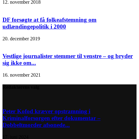
12. november 2018
DF forsøgte at få folkeafstemning om
udlændingepolitik i 2000
20. december 2019
Vestlige journalister stemmer til venstre – og bryder
sig ikke om...
16. november 2021
Redaktørens valg
Peter Kofod kræver opstramning i
Kriminalforsorgen efter dokumentar –
Dobbeltmorder afsonede...
17. juni 2024