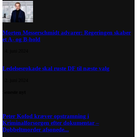
Morten Messerschmidt advarer: Regeringen skaber
et A- og B-hold
14. juni 2024
Ledelsesrokade skal ruste DF til næste valg
12. juni 2024
Seneste nyt
Peter Kofod kræver opstramning i
Kriminalforsorgen efter dokumentar –
Dobbeltmorder afsonede...