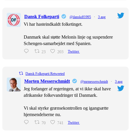
Dansk Folkeparti
@danskdf1995
·
3 aug
Vi har hasteindkaldt folketinget.
Danmark skal støtte Melonis linje og suspendere
Schengen-samarbejdet med Spanien.
23
203
Twitter
Dansk Folkeparti Retweeted
Morten Messerschmidt
@mrmesserschmidt
·
3 aug
Jeg forlanger af regeringen, at vi ikke skal have
afrikanske folkevandringer til Danmark.
Vi skal styrke grænsekontrollen og igangsætte
hjemsendelserne nu.
70
741
Twitter