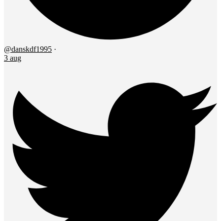
@danskdf1995
·
3 aug