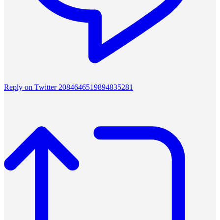
Reply on Twitter 2084646519894835281