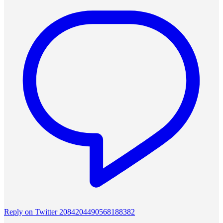
Reply on Twitter 2084204490568188382