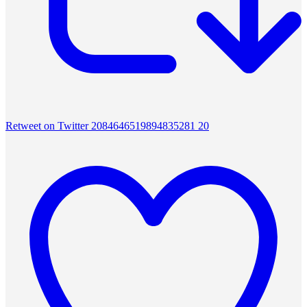
Retweet on Twitter 2084646519894835281
20