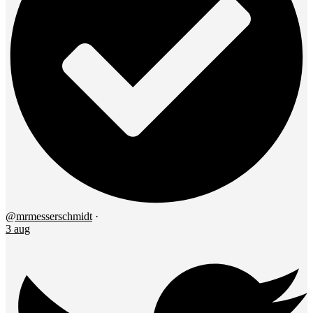
@mrmesserschmidt
·
3 aug