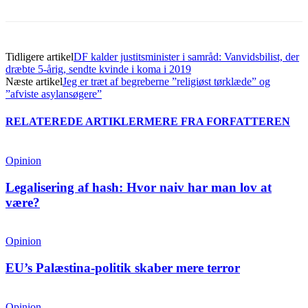
Tidligere artikel
DF kalder justitsminister i samråd: Vanvidsbilist, der
dræbte 5-årig, sendte kvinde i koma i 2019
Næste artikel
Jeg er træt af begreberne ”religiøst tørklæde” og
”afviste asylansøgere”
RELATEREDE ARTIKLER
MERE FRA FORFATTEREN
Opinion
Legalisering af hash: Hvor naiv har man lov at
være?
Opinion
EU’s Palæstina-politik skaber mere terror
Opinion