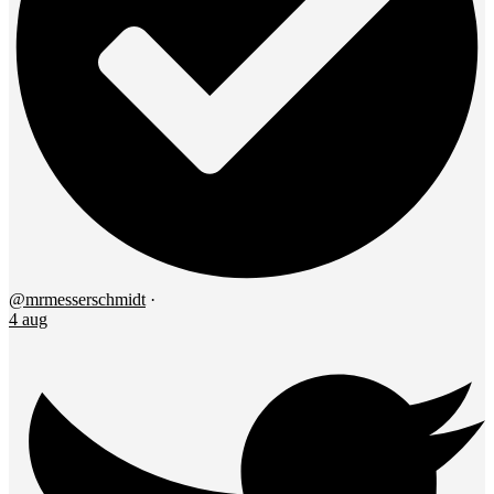
@mrmesserschmidt
·
4 aug