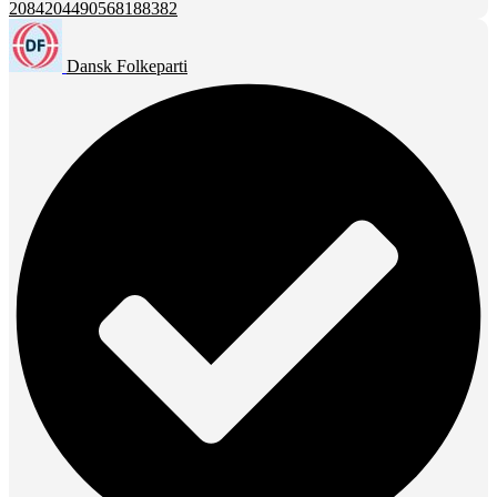
2084204490568188382
Dansk Folkeparti