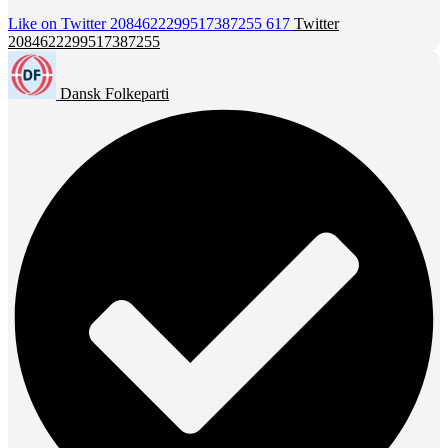
Like on Twitter 2084622299517387255
617
Twitter
2084622299517387255
Dansk Folkeparti