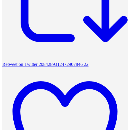
Retweet on Twitter 2084289312472907846
22