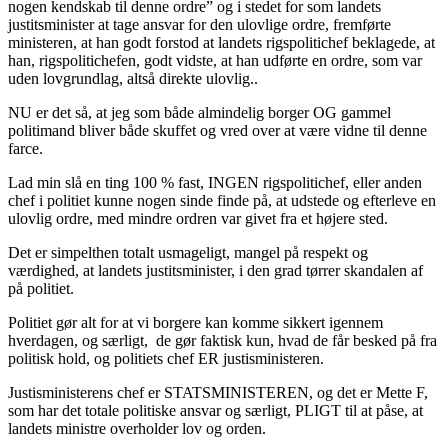
nogen kendskab til denne ordre” og i stedet for som landets
justitsminister at tage ansvar for den ulovlige ordre, fremførte
ministeren, at han godt forstod at landets rigspolitichef beklagede, at
han, rigspolitichefen, godt vidste, at han udførte en ordre, som var
uden lovgrundlag, altså direkte ulovlig..
NU er det så, at jeg som både almindelig borger OG gammel
politimand bliver både skuffet og vred over at være vidne til denne
farce.
Lad min slå en ting 100 % fast, INGEN rigspolitichef, eller anden
chef i politiet kunne nogen sinde finde på, at udstede og efterleve en
ulovlig ordre, med mindre ordren var givet fra et højere sted.
Det er simpelthen totalt usmageligt, mangel på respekt og
værdighed, at landets justitsminister, i den grad tørrer skandalen af
på politiet.
Politiet gør alt for at vi borgere kan komme sikkert igennem
hverdagen, og særligt, de gør faktisk kun, hvad de får besked på fra
politisk hold, og politiets chef ER justisministeren.
Justisministerens chef er STATSMINISTEREN, og det er Mette F,
som har det totale politiske ansvar og særligt, PLIGT til at påse, at
landets ministre overholder lov og orden.