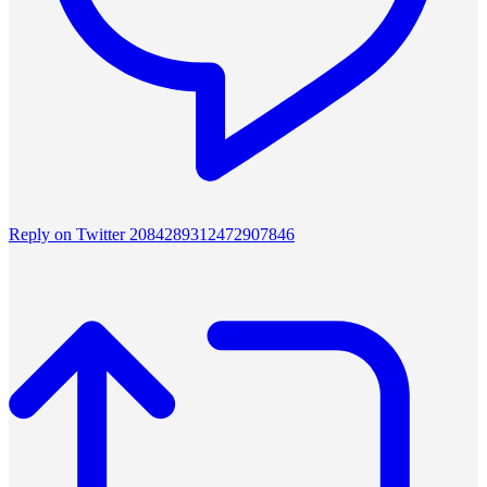
Reply on Twitter 2084289312472907846