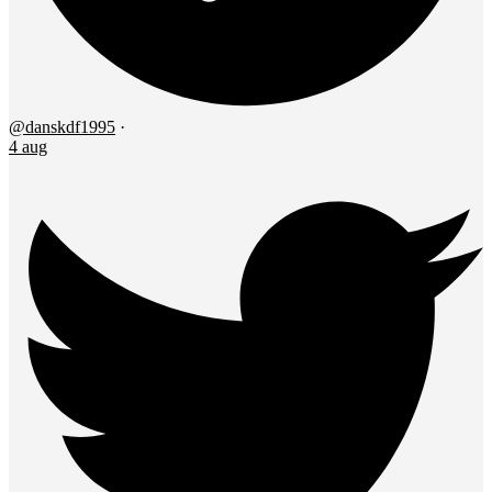
@danskdf1995
·
4 aug