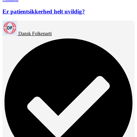
Er patientsikkerhed helt uvildig?
Dansk Folkeparti