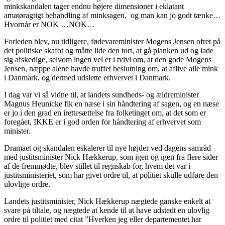
minkskandalen tager endnu højere dimensioner i eklatant
amatøragtigt behandling af minksagen, og man kan jo godt tænke…
Hvornår er NOK …NOK…
Forleden blev, nu tidligere, fødevareminister Mogens Jensen ofret på
det politiske skafot og måtte lide den tort, at gå planken ud og lade
sig afskedige, selvom ingen vel er i tvivl om, at den gode Mogens
Jensen, næppe alene havde truffet beslutning om, at aflive alle mink
i Danmark, og dermed udslette erhvervet i Danmark.
I dag var vi så vidne til, at landets sundheds- og ældreminister
Magnus Heunicke fik en næse i sin håndtering af sagen, og en næse
er jo i den grad en irettesættelse fra folketinget om, at det som er
foregået, IKKE er i god orden for håndtering af erhvervet som
minister.
Dramaet og skandalen eskalerer til nye højder ved dagens samråd
med justitsminister Nick Hækkerup, som igen og igen fra flere sider
af de fremmødte, blev stillet til regnskab for, hvem det var i
justitsministeriet, som har givet ordre til, at politiet skulle udføre den
ulovlige ordre.
Landets justitsminister, Nick Hækkerup nægtede ganske enkelt at
svare på tiltale, og nægtede at kende til at have udstedt en ulovlig
ordre til politiet med citat ”Hverken jeg eller departementet har