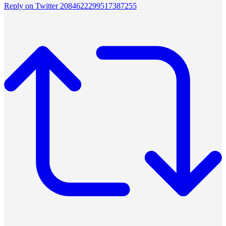
Reply on Twitter 2084622299517387255