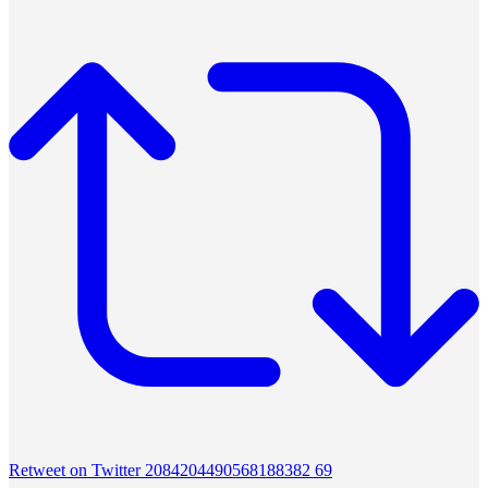
Retweet on Twitter 2084204490568188382
69