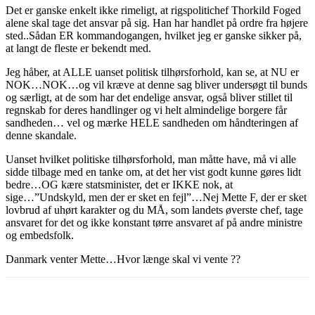
Det er ganske enkelt ikke rimeligt, at rigspolitichef Thorkild Foged
alene skal tage det ansvar på sig. Han har handlet på ordre fra højere
sted..Sådan ER kommandogangen, hvilket jeg er ganske sikker på,
at langt de fleste er bekendt med.
Jeg håber, at ALLE uanset politisk tilhørsforhold, kan se, at NU er
NOK…NOK…og vil kræve at denne sag bliver undersøgt til bunds
og særligt, at de som har det endelige ansvar, også bliver stillet til
regnskab for deres handlinger og vi helt almindelige borgere får
sandheden… vel og mærke HELE sandheden om håndteringen af
denne skandale.
Uanset hvilket politiske tilhørsforhold, man måtte have, må vi alle
sidde tilbage med en tanke om, at det her vist godt kunne gøres lidt
bedre…OG kære statsminister, det er IKKE nok, at
sige…”Undskyld, men der er sket en fejl”…Nej Mette F, der er sket
lovbrud af uhørt karakter og du MÅ, som landets øverste chef, tage
ansvaret for det og ikke konstant tørre ansvaret af på andre ministre
og embedsfolk.
Danmark venter Mette…Hvor længe skal vi vente ??