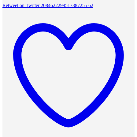
Retweet on Twitter 2084622299517387255
62