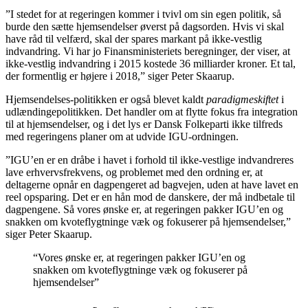
”I stedet for at regeringen kommer i tvivl om sin egen politik, så
burde den sætte hjemsendelser øverst på dagsorden. Hvis vi skal
have råd til velfærd, skal der spares markant på ikke-vestlig
indvandring. Vi har jo Finansministeriets beregninger, der viser, at
ikke-vestlig indvandring i 2015 kostede 36 milliarder kroner. Et tal,
der formentlig er højere i 2018,” siger Peter Skaarup.
Hjemsendelses-politikken er også blevet kaldt
paradigmeskiftet
i
udlændingepolitikken. Det handler om at flytte fokus fra integration
til at hjemsendelser, og i det lys er Dansk Folkeparti ikke tilfreds
med regeringens planer om at udvide IGU-ordningen.
”IGU’en er en dråbe i havet i forhold til ikke-vestlige indvandreres
lave erhvervsfrekvens, og problemet med den ordning er, at
deltagerne opnår en dagpengeret ad bagvejen, uden at have lavet en
reel opsparing. Det er en hån mod de danskere, der må indbetale til
dagpengene. Så vores ønske er, at regeringen pakker IGU’en og
snakken om kvoteflygtninge væk og fokuserer på hjemsendelser,”
siger Peter Skaarup.
“Vores ønske er, at regeringen pakker IGU’en og
snakken om kvoteflygtninge væk og fokuserer på
hjemsendelser”