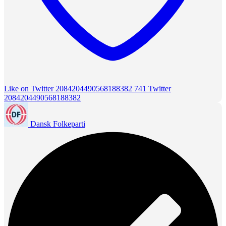
Like on Twitter 2084204490568188382
741
Twitter
2084204490568188382
Dansk Folkeparti