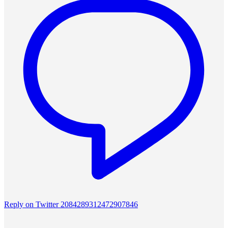
Reply on Twitter 2084289312472907846