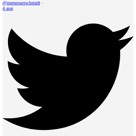
@mrmesserschmidt
·
4 aug