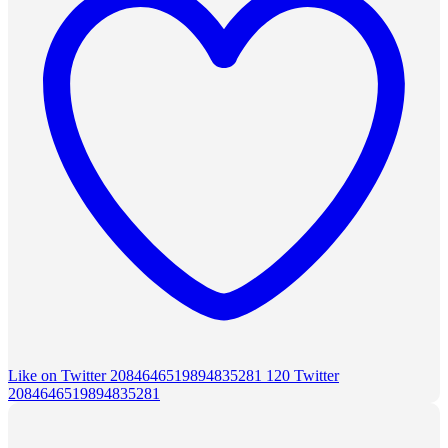
Like on Twitter 2084646519894835281
120
Twitter
2084646519894835281