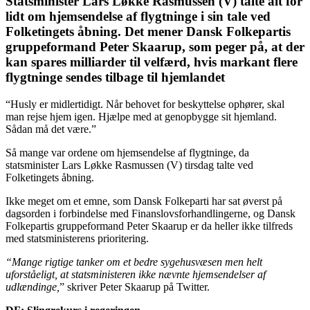
Statsminister Lars Løkke Rasmussen (V) talte alt for
lidt om hjemsendelse af flygtninge i sin tale ved
Folketingets åbning. Det mener Dansk Folkepartis
gruppeformand Peter Skaarup, som peger på, at der
kan spares milliarder til velfærd, hvis markant flere
flygtninge sendes tilbage til hjemlandet
“Husly er midlertidigt. Når behovet for beskyttelse ophører, skal
man rejse hjem igen. Hjælpe med at genopbygge sit hjemland.
Sådan må det være.”
Så mange var ordene om hjemsendelse af flygtninge, da
statsminister Lars Løkke Rasmussen (V) tirsdag talte ved
Folketingets åbning.
Ikke meget om et emne, som Dansk Folkeparti har sat øverst på
dagsorden i forbindelse med Finanslovsforhandlingerne, og Dansk
Folkepartis gruppeformand Peter Skaarup er da heller ikke tilfreds
med statsministerens prioritering.
“Mange rigtige tanker om et bedre sygehusvæsen men helt
uforståeligt, at statsministeren ikke nævnte hjemsendelser af
udlændinge,
” skriver Peter Skaarup på Twitter.