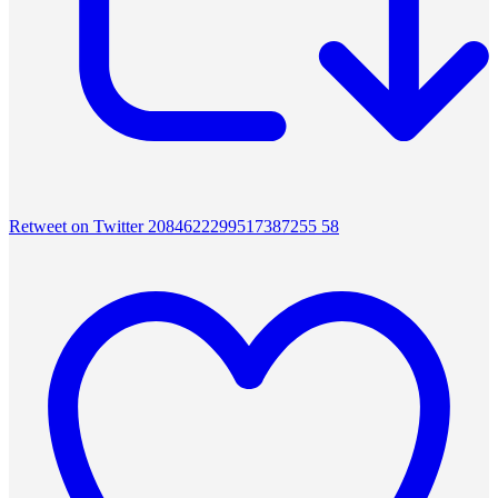
Retweet on Twitter 2084622299517387255
58