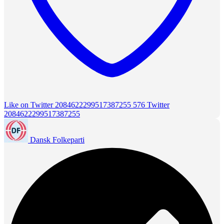
Like on Twitter 2084622299517387255
576
Twitter
2084622299517387255
Dansk Folkeparti