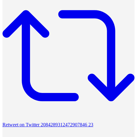
Retweet on Twitter 2084289312472907846
23