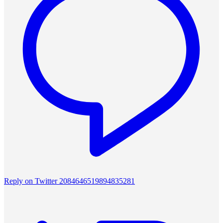
Reply on Twitter 2084646519894835281