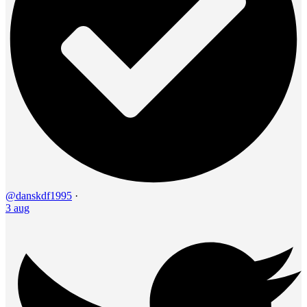
@danskdf1995
·
3 aug