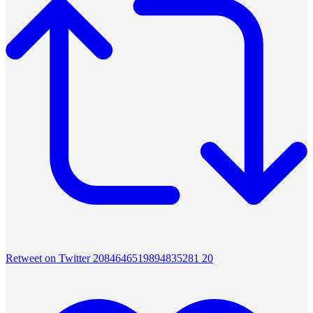
Retweet on Twitter 2084646519894835281
20