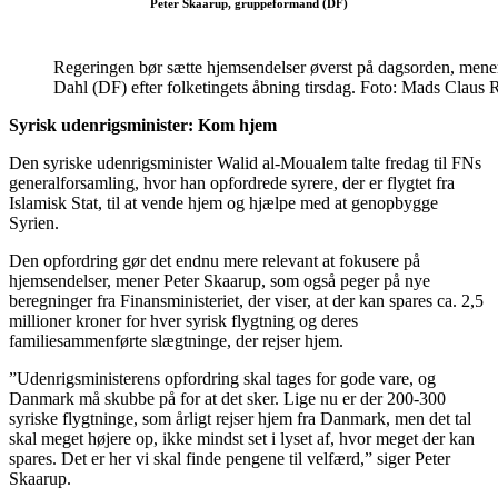
Peter Skaarup, gruppeformand (DF)
Regeringen bør sætte hjemsendelser øverst på dagsorden, mene
Dahl (DF) efter folketingets åbning tirsdag. Foto: Mads Claus
Syrisk udenrigsminister: Kom hjem
Den syriske udenrigsminister Walid al-Moualem talte fredag til FNs
generalforsamling, hvor han opfordrede syrere, der er flygtet fra
Islamisk Stat, til at vende hjem og hjælpe med at genopbygge
Syrien.
Den opfordring gør det endnu mere relevant at fokusere på
hjemsendelser, mener Peter Skaarup, som også peger på nye
beregninger fra Finansministeriet, der viser, at der kan spares ca. 2,5
millioner kroner for hver syrisk flygtning og deres
familiesammenførte slægtninge, der rejser hjem.
”Udenrigsministerens opfordring skal tages for gode vare, og
Danmark må skubbe på for at det sker. Lige nu er der 200-300
syriske flygtninge, som årligt rejser hjem fra Danmark, men det tal
skal meget højere op, ikke mindst set i lyset af, hvor meget der kan
spares. Det er her vi skal finde pengene til velfærd,” siger Peter
Skaarup.