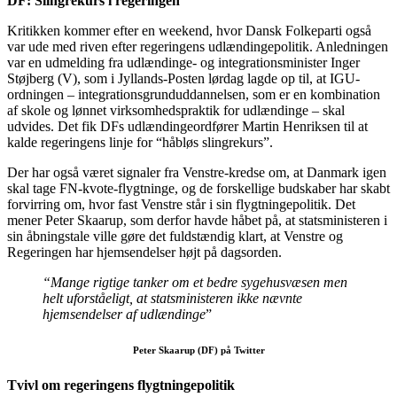
DF: Slingrekurs i regeringen
Kritikken kommer efter en weekend, hvor Dansk Folkeparti også
var ude med riven efter regeringens udlændingepolitik. Anledningen
var en udmelding fra udlændinge- og integrationsminister Inger
Støjberg (V), som i Jyllands-Posten lørdag lagde op til, at IGU-
ordningen – integrationsgrunduddannelsen, som er en kombination
af skole og lønnet virksomhedspraktik for udlændinge – skal
udvides. Det fik DFs udlændingeordfører Martin Henriksen til at
kalde regeringens linje for “håbløs slingrekurs”.
Der har også været signaler fra Venstre-kredse om, at Danmark igen
skal tage FN-kvote-flygtninge, og de forskellige budskaber har skabt
forvirring om, hvor fast Venstre står i sin flygtningepolitik. Det
mener Peter Skaarup, som derfor havde håbet på, at statsministeren i
sin åbningstale ville gøre det fuldstændig klart, at Venstre og
Regeringen har hjemsendelser højt på dagsorden.
“Mange rigtige tanker om et bedre sygehusvæsen men
helt uforståeligt, at statsministeren ikke nævnte
hjemsendelser af udlændinge
”
Peter Skaarup (DF) på Twitter
Tvivl om regeringens flygtningepolitik