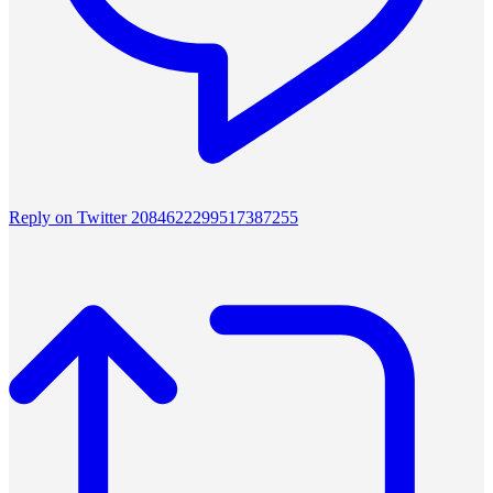
Reply on Twitter 2084622299517387255