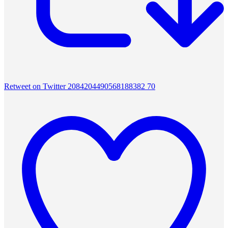
Retweet on Twitter 2084204490568188382
70