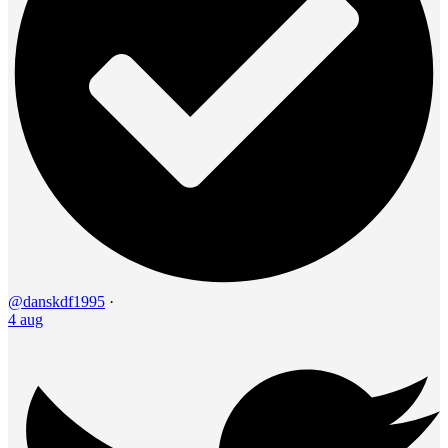
@danskdf1995
·
4 aug