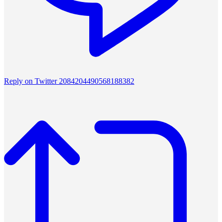
Reply on Twitter 2084204490568188382