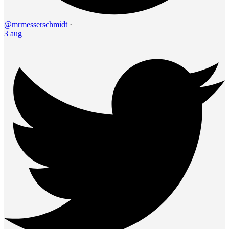
@mrmesserschmidt
·
3 aug