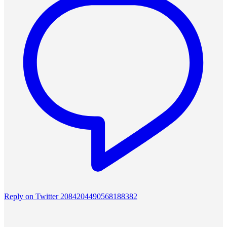
Reply on Twitter 2084204490568188382