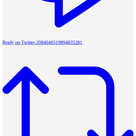
Reply on Twitter 2084646519894835281