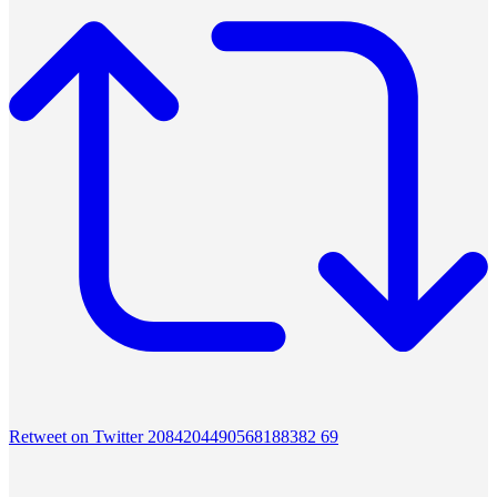
Retweet on Twitter 2084204490568188382
69