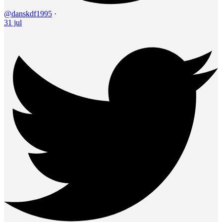
@danskdf1995
·
31 jul