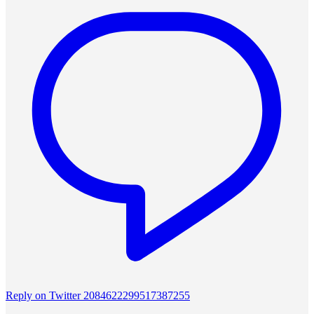
Reply on Twitter 2084622299517387255