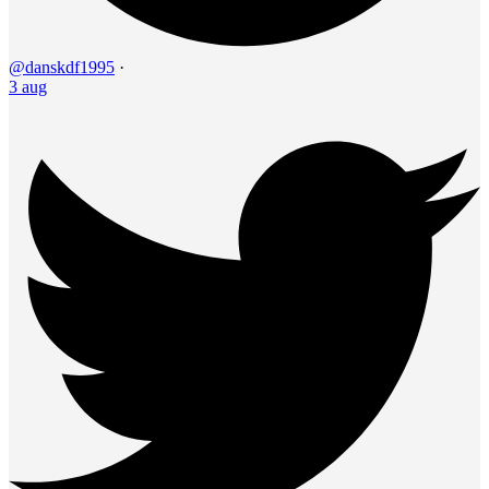
@danskdf1995
·
3 aug