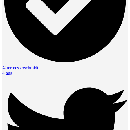
@mrmesserschmidt
·
4 aug