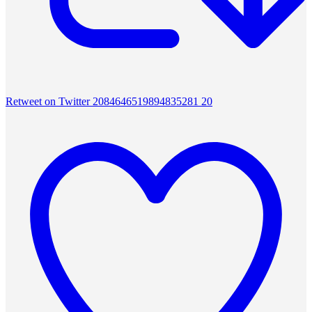
Retweet on Twitter 2084646519894835281
20