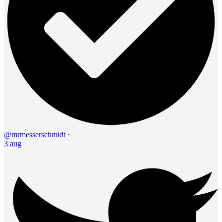
@mrmesserschmidt
·
3 aug