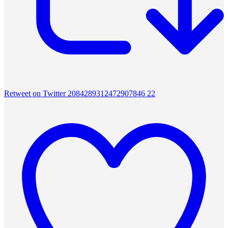
Retweet on Twitter 2084289312472907846
22