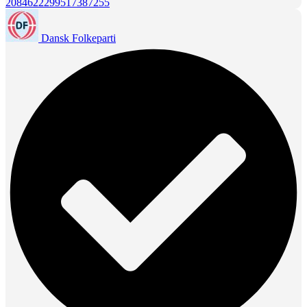
2084622299517387255
Dansk Folkeparti