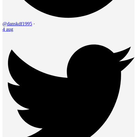
@danskdf1995
·
4 aug