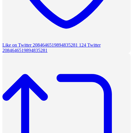
Like on Twitter 2084646519894835281
124
Twitter
2084646519894835281