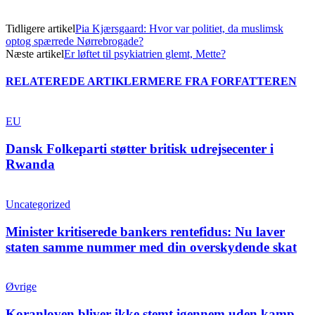
Tidligere artikel
Pia Kjærsgaard: Hvor var politiet, da muslimsk
optog spærrede Nørrebrogade?
Næste artikel
Er løftet til psykiatrien glemt, Mette?
RELATEREDE ARTIKLER
MERE FRA FORFATTEREN
EU
Dansk Folkeparti støtter britisk udrejsecenter i
Rwanda
Uncategorized
Minister kritiserede bankers rentefidus: Nu laver
staten samme nummer med din overskydende skat
Øvrige
Koranloven bliver ikke stemt igennem uden kamp