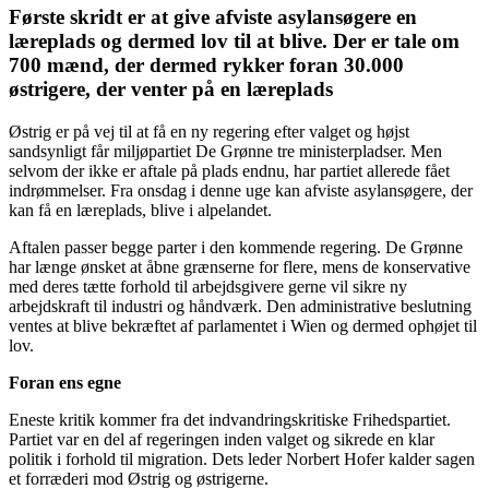
Første skridt er at give afviste asylansøgere en
læreplads og dermed lov til at blive. Der er tale om
700 mænd, der dermed rykker foran 30.000
østrigere, der venter på en læreplads
Østrig er på vej til at få en ny regering efter valget og højst
sandsynligt får miljøpartiet De Grønne tre ministerpladser. Men
selvom der ikke er aftale på plads endnu, har partiet allerede fået
indrømmelser. Fra onsdag i denne uge kan afviste asylansøgere, der
kan få en læreplads, blive i alpelandet.
Aftalen passer begge parter i den kommende regering. De Grønne
har længe ønsket at åbne grænserne for flere, mens de konservative
med deres tætte forhold til arbejdsgivere gerne vil sikre ny
arbejdskraft til industri og håndværk. Den administrative beslutning
ventes at blive bekræftet af parlamentet i Wien og dermed ophøjet til
lov.
Foran ens egne
Eneste kritik kommer fra det indvandringskritiske Frihedspartiet.
Partiet var en del af regeringen inden valget og sikrede en klar
politik i forhold til migration. Dets leder Norbert Hofer kalder sagen
et forræderi mod Østrig og østrigerne.