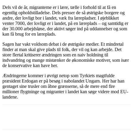
Dels vil de år, migranterne er i lære, tælle i forhold til at få en
egentlig opholdstilladelse. Dels presser de så østrigske borgere og
andre, der lovligt bor i landet, væk fra lærepladser. I øjeblikket
venter 7000, der lovligt er i landet, på en læreplads – og samtidig er
der 30.000 arbejdsløse, der aktivt søger ind på uddannelser og som
kan få brug for en læreplads.
Sagen har vakt voldsom debat i de østrigske medier. Et mindretal
finder at man skal give plads til folk, der vil og kan arbejde. Det
store flertal kritiserer ændringen som en naiv holdning til
indvandring og mange mistænker de økonomiske motiver, som især
de konservative kan have her.
Ændringerne kommer i øvrigt netop som Tyrkiets magtfulde
præsident Erdogan er på besøg i nabolandet Ungarn. Her har han
gentaget sine trusler om åbne grænserne, så de mere end fire
millioner flygtninge og migranter i landet kan søge videre mod EU-
landene.