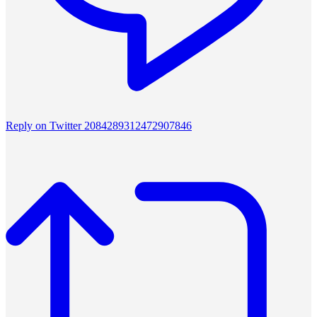
Reply on Twitter 2084289312472907846