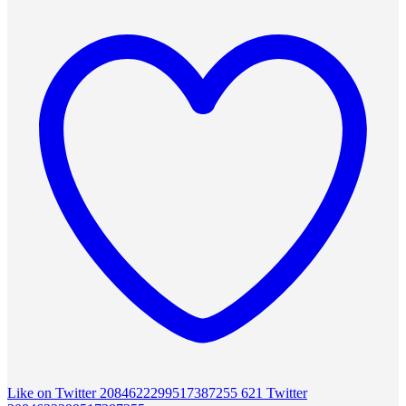
Like on Twitter 2084622299517387255
621
Twitter