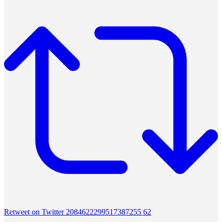
Retweet on Twitter 2084622299517387255
62