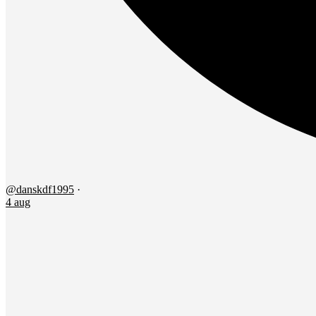
@danskdf1995
·
4 aug