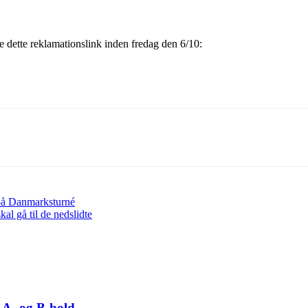
e dette reklamationslink inden fredag den 6/10:
på Danmarksturné
l gå til de nedslidte
 A- og B-hold