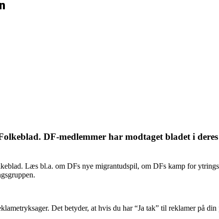
n
Folkeblad. DF-medlemmer har modtaget bladet i deres
Folkeblad. Læs bl.a. om DFs nye migrantudspil, om DFs kamp for ytri
ingsgruppen.
ametryksager. Det betyder, at hvis du har “Ja tak” til reklamer på din