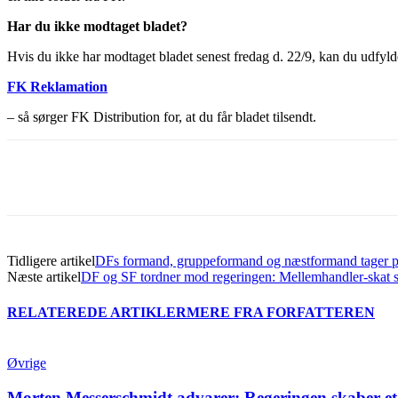
Har du ikke modtaget bladet?
Hvis du ikke har modtaget bladet senest fredag d. 22/9, kan du udfyld
FK Reklamation
– så sørger FK Distribution for, at du får bladet tilsendt.
Del
Tidligere artikel
DFs formand, gruppeformand og næstformand tager 
Næste artikel
DF og SF tordner mod regeringen: Mellemhandler-skat ska
RELATEREDE ARTIKLER
MERE FRA FORFATTEREN
Øvrige
Morten Messerschmidt advarer: Regeringen skaber et