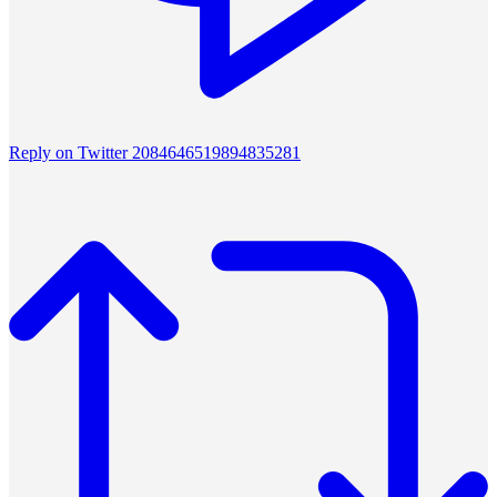
Reply on Twitter 2084646519894835281