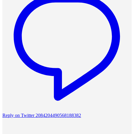
Reply on Twitter 2084204490568188382