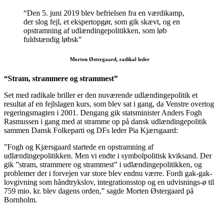
“Den 5. juni 2019 blev befrielsen fra en værdikamp,
der slog fejl, et ekspertopgør, som gik skævt, og en
opstramning af udlændingepolitikken, som løb
fuldstændig løbsk”
Morten Østergaard, radikal leder
“Stram, strammere og strammest”
Set med radikale briller er den nuværende udlændingepolitik et
resultat af en fejlslagen kurs, som blev sat i gang, da Venstre overtog
regeringsmagten i 2001. Dengang gik statsminister Anders Fogh
Rasmussen i gang med at stramme op på dansk udlændingepolitik
sammen Dansk Folkeparti og DFs leder Pia Kjærsgaard:
”Fogh og Kjærsgaard startede en opstramning af
udlændingepolitikken. Men vi endte i symbolpolitisk kviksand. Der
gik ”stram, strammere og strammest” i udlændingepolitikken, og
problemer der i forvejen var store blev endnu værre. Fordi gak-gak-
lovgivning som håndtrykslov, integrationsstop og en udvisnings-ø til
759 mio. kr. blev dagens orden,” sagde Morten Østergaard på
Bornholm.