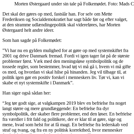
Morten Østergaard under sin tale på Folkemødet. Foto: Mads
Det skal der gøres op med, fastslår han. For selv om Mette
Frederiksen og Socialdemokratiet har sagt både før og efter valget,
at den stramme udlændingepolitik skal videreføres, har Morten
Østergaard helt andre ideer.
Som han sagde på Folkemødet:
”Vi har nu en gylden mulighed for at gøre op med systemskiftet fra
2001 og drive Danmark fremad. Fordi vi igen tager fat på de største
problemer først. Væk med den meningsløse symbolpolitik og de
tossede regler, som bestemmer, hvad tøj vi må gå i, hvem vi må gifte
os med, og hvordan vi skal hilse på hinanden. Jeg vil tilbage til, at
politik igen gør en positiv forskel i menneskers liv. Tør vi, kan vi
skabe et nyt systemskifte i Danmark”.
Han siger også sådan her:
“Jeg tør godt sige, at valgkampen 2019 blev en befrielse fra noget
langt større og mere grundlæggende: En befrielse fra dyr
symbolpolitik, der skaber flere problemer, end den løser. En befrielse
fra værdier i frit fald og politikere, der er klar til at gøre, sige og
mene, hvad som helst for at få magt. En befrielse fra lederskab ved
straf og tvang, og fra en ny politisk korrekthed, hvor mennesker