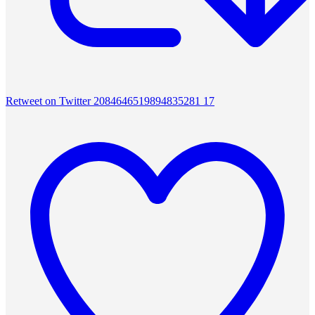
Retweet on Twitter 2084646519894835281
17