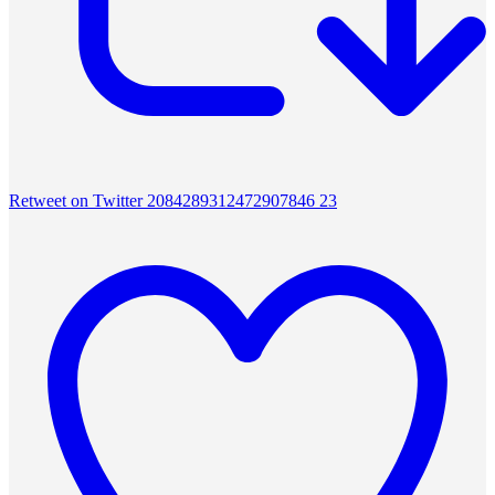
Retweet on Twitter 2084289312472907846
23