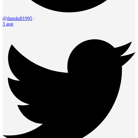
@danskdf1995
·
3 aug