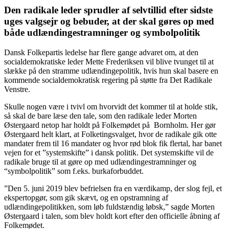
Den radikale leder sprudler af selvtillid efter sidste
uges valgsejr og bebuder, at der skal gøres op med
både udlændingestramninger og symbolpolitik
Dansk Folkepartis ledelse har flere gange advaret om, at den
socialdemokratiske leder Mette Frederiksen vil blive tvunget til at
slække på den stramme udlændingepolitik, hvis hun skal basere en
kommende socialdemokratisk regering på støtte fra Det Radikale
Venstre.
Skulle nogen være i tvivl om hvorvidt det kommer til at holde stik,
så skal de bare læse den tale, som den radikale leder Morten
Østergaard netop har holdt på Folkemødet på Bornholm. Her gør
Østergaard helt klart, at Folketingsvalget, hvor de radikale gik otte
mandater frem til 16 mandater og hvor rød blok fik flertal, har banet
vejen for et ”systemskifte” i dansk politik. Det systemskifte vil de
radikale bruge til at gøre op med udlændingestramninger og
“symbolpolitik” som f.eks. burkaforbuddet.
”Den 5. juni 2019 blev befrielsen fra en værdikamp, der slog fejl, et
ekspertopgør, som gik skævt, og en opstramning af
udlændingepolitikken, som løb fuldstændig løbsk,” sagde Morten
Østergaard i talen, som blev holdt kort efter den officielle åbning af
Folkemødet.