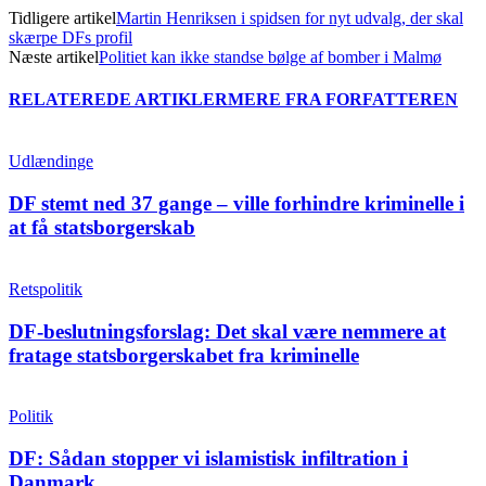
Tidligere artikel
Martin Henriksen i spidsen for nyt udvalg, der skal
skærpe DFs profil
Næste artikel
Politiet kan ikke standse bølge af bomber i Malmø
RELATEREDE ARTIKLER
MERE FRA FORFATTEREN
Udlændinge
DF stemt ned 37 gange – ville forhindre kriminelle i
at få statsborgerskab
Retspolitik
DF-beslutningsforslag: Det skal være nemmere at
fratage statsborgerskabet fra kriminelle
Politik
DF: Sådan stopper vi islamistisk infiltration i
Danmark