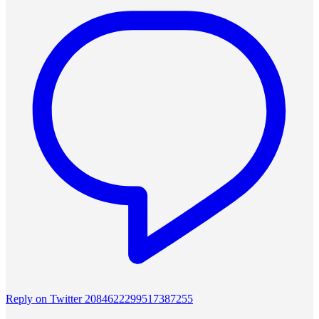
Reply on Twitter 2084622299517387255