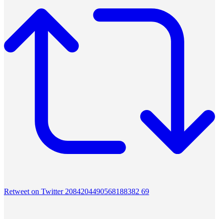
Retweet on Twitter 2084204490568188382
69