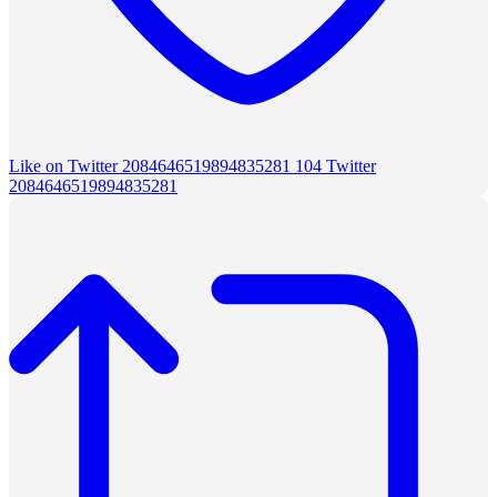
Like on Twitter 2084646519894835281
104
Twitter
2084646519894835281