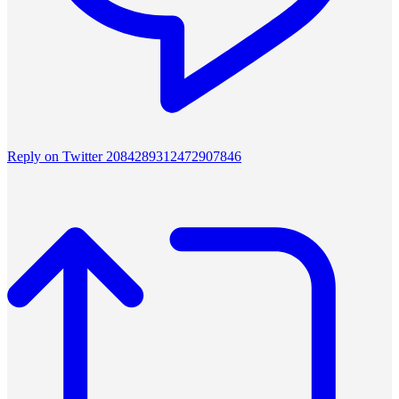
Reply on Twitter 2084289312472907846