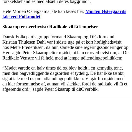
forskelsbehandles med afsæt i deres baggrund”.
Hele Morten Østergaards tale kan læses her:
Morten Østergaards
tale ved Folkmødet
Skaarup er overbevist: Radikale vil få lempelser
Dansk Folkepartis gruppeformand Skaarup og DFs formand
Kristian Thulesen Dahl var i sidste uge på et kort høflighedsvisit
hos Mette Frederiksen, da hun startede sine regeringssonderinger op.
Her sagde Peter Skaarup efter mødet, at han er overbevist om, at Det
Radikale Venstre vil få held med at lempe udlændingepolitikken:
”Mødet varede en halv times tid og blev holdt i en gemytlig tone,
men den bagvedliggende dagsorden er tydelig. De har ikke tænkt
sig at tale med os om udlændingepolitikken. Vi går fra mødet med
en klar fornemmelse af, at man vil slække, fordi de radikale vil få et
afgørende ord,” sagde Peter Skaarup til ditOverblik.