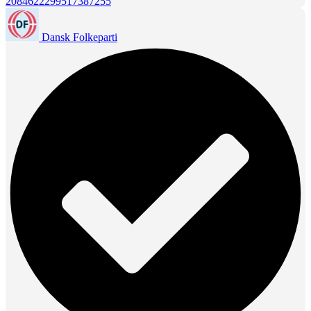
2084622299517387255
Dansk Folkeparti