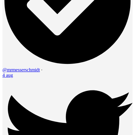
@mrmesserschmidt
·
4 aug