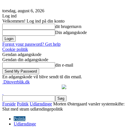
torsdag, august 6, 2026
Log ind
Velkommen! Log ind på din konto
dit brugernavn
Din adgangskode
Forgot your password? Get help
Cookie politik
Gendan adgangskode
Gendan din adgangskode
din e-mail
En adgangskode vil blive sendt til din email.
Ditoverblik.dk
Forside
Politik
Udlændinge
Morten Østergaard varsler systemskifte:
Slut med stram udlændingepolitik
Politik
Udlændinge