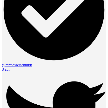
@mrmesserschmidt
·
3 aug