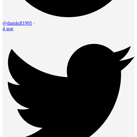
@danskdf1995
·
4 aug