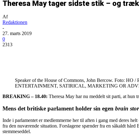
Theresa May tager sidste stik – og trækk
Af
Redaktionen
-
27. marts 2019
0
2313
Del
Speaker of the House of Commons, John Bercow. Foto
ENTERTAINMENT, SATIRICAL, MARKETING OR ADV
BREAKING – 18.40:
Theresa May har nu meddelt sit parti, at hun t
Mens det britiske parlament holder sin egen
brain sto
Inde i parlamentet er medlemmerne her til aften i gang med deres helt 
fra den nuværende situation. Forslagene spænder fra en såkaldt hård 
stemmeseddel.