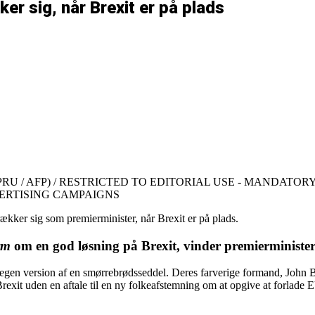
er sig, når Brexit er på plads
: HO / PRU / AFP) / RESTRICTED TO EDITORIAL USE - MANDATO
ERTISING CAMPAIGNS
rækker sig som premierminister, når Brexit er på plads.
rm
om en god løsning på Brexit, vinder premierminister 
egen version af en smørrebrødsseddel. Deres farverige formand, John Ber
Brexit uden en aftale til en ny folkeafstemning om at opgive at forla