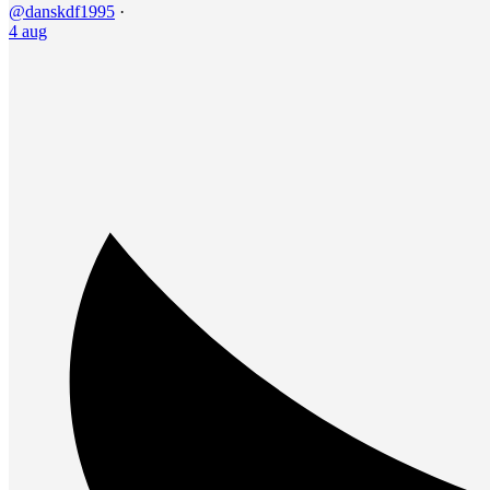
@danskdf1995
·
4 aug