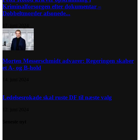
Kriminalforsorgen efter dokumentar –
Dobbeltmorder afsonede...
17. juni 2024
Morten Messerschmidt advarer: Regeringen skaber
et A- og B-hold
14. juni 2024
Ledelsesrokade skal ruste DF til næste valg
12. juni 2024
Seneste nyt