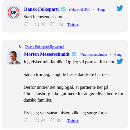
Dansk Folkeparti
@danskdf1995
·
4 aug
Start hjemsendelserne.
20
124
Twitter
Dansk Folkeparti Retweeted
Morten Messerschmidt
@mrmesserschmidt
·
4 aug
Jeg elsker min familie. Og jeg vil gøre alt for dem.
Sådan tror jeg, langt de fleste danskere har det.
Derfor undrer det mig også, at partierne her på
Christiansborg ikke gør mere for at gøre livet bedre for
danske familier.
Hvis jeg var statsminister, ville jeg sørge for, at
62
621
Twitter