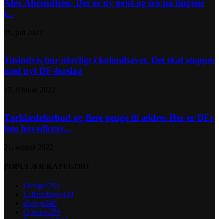
Alex Ahrendtsen: Der er ny gejst og tro på tingene
i...
29. juli 2022
Tusindvis bor ulovligt i kolonihaver. Det skal stoppes
med nyt DF-forslag
17. februar 2022
Tørklædeforbud og flere penge til ældre: Her er DFs
fem hovedkrav...
31. august 2022
POPULÆR KATEGORI
Øvrige
1291
Udlændinge
439
Øvrige
346
Opinion
256