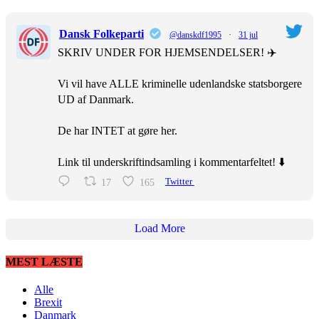
Dansk Folkeparti
@danskdf1995
·
31 jul
SKRIV UNDER FOR HJEMSENDELSER! ✈️
Vi vil have ALLE kriminelle udenlandske statsborgere
UD af Danmark.
De har INTET at gøre her.
Link til underskriftindsamling i kommentarfeltet! ⬇️
17
165
Twitter
Load More
MEST LÆSTE
Alle
Brexit
Danmark