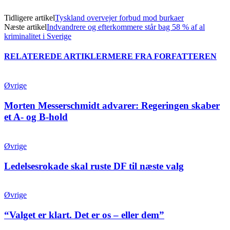
Tidligere artikel
Tyskland overvejer forbud mod burkaer
Næste artikel
Indvandrere og efterkommere står bag 58 % af al
kriminalitet i Sverige
RELATEREDE ARTIKLER
MERE FRA FORFATTEREN
Øvrige
Morten Messerschmidt advarer: Regeringen skaber
et A- og B-hold
Øvrige
Ledelsesrokade skal ruste DF til næste valg
Øvrige
“Valget er klart. Det er os – eller dem”