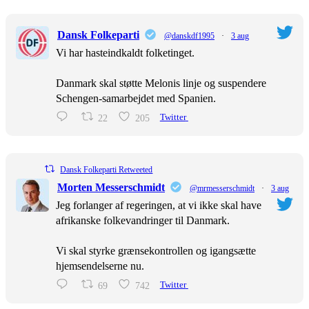
Dansk Folkeparti
@danskdf1995
·
3 aug
Vi har hasteindkaldt folketinget.
Danmark skal støtte Melonis linje og suspendere
Schengen-samarbejdet med Spanien.
22
205
Twitter
Dansk Folkeparti Retweeted
Morten Messerschmidt
@mrmesserschmidt
·
3 aug
Jeg forlanger af regeringen, at vi ikke skal have
afrikanske folkevandringer til Danmark.
Vi skal styrke grænsekontrollen og igangsætte
hjemsendelserne nu.
69
742
Twitter