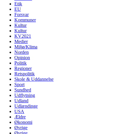
Etik
EU
Forsvar
Kommuner
Kultur
Kultur
KV2021
Medier
Miljø/Klima
Norden
Opinion
Politik
Regioner
Retspolitik
Skole & Uddannelse
Sport
Sundhed
Udflytning
Udland
Udlændinge
USA
Ældre
Økonomi
Øvrige
Øvrige