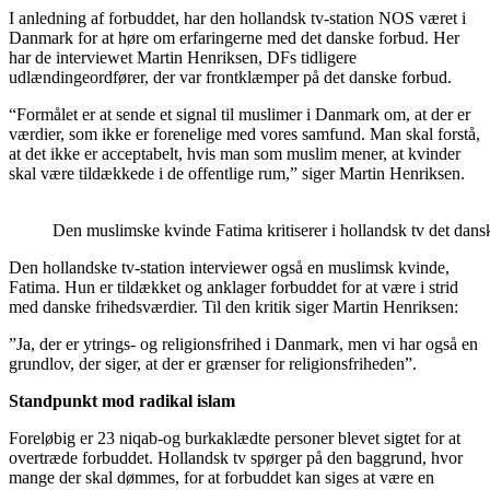
I anledning af forbuddet, har den hollandsk tv-station NOS været i
Danmark for at høre om erfaringerne med det danske forbud. Her
har de interviewet Martin Henriksen, DFs tidligere
udlændingeordfører, der var frontklæmper på det danske forbud.
“Formålet er at sende et signal til muslimer i Danmark om, at der er
værdier, som ikke er forenelige med vores samfund. Man skal forstå,
at det ikke er acceptabelt, hvis man som muslim mener, at kvinder
skal være tildækkede i de offentlige rum,” siger Martin Henriksen.
Den muslimske kvinde Fatima kritiserer i hollandsk tv det dansk
Den hollandske tv-station interviewer også en muslimsk kvinde,
Fatima. Hun er tildækket og anklager forbuddet for at være i strid
med danske frihedsværdier. Til den kritik siger Martin Henriksen:
”Ja, der er ytrings- og religionsfrihed i Danmark, men vi har også en
grundlov, der siger, at der er grænser for religionsfriheden”.
Standpunkt mod radikal islam
Foreløbig er 23 niqab-og burkaklædte personer blevet sigtet for at
overtræde forbuddet. Hollandsk tv spørger på den baggrund, hvor
mange der skal dømmes, for at forbuddet kan siges at være en