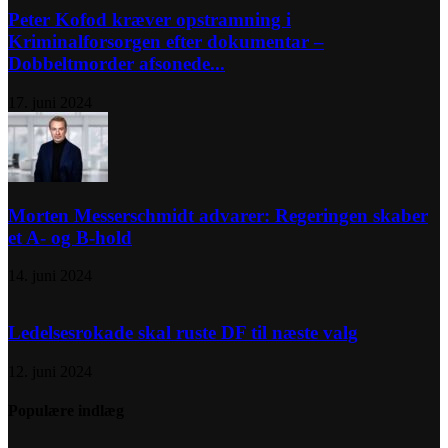
Peter Kofod kræver opstramning i
Kriminalforsorgen efter dokumentar –
Dobbeltmorder afsonede...
17. juni 2024
Morten Messerschmidt advarer: Regeringen skaber
et A- og B-hold
14. juni 2024
Ledelsesrokade skal ruste DF til næste valg
12. juni 2024
Populære indlæg