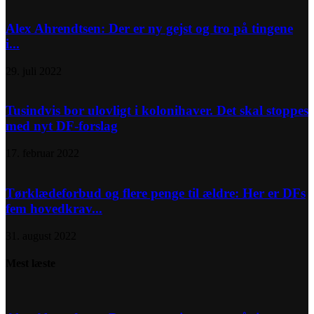
Alex Ahrendtsen: Der er ny gejst og tro på tingene
i...
29. juli 2022
Tusindvis bor ulovligt i kolonihaver. Det skal stoppes
med nyt DF-forslag
17. februar 2022
Tørklædeforbud og flere penge til ældre: Her er DFs
fem hovedkrav...
31. august 2022
Mest læste