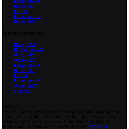
Retspolitik
246
Norden
182
EU
180
Kommuner
160
Økonomi
130
Populære kategorier
Øvrige
1291
Udlændinge
439
Øvrige
346
Opinion
256
Retspolitik
246
Norden
182
EU
180
Kommuner
160
Økonomi
130
Sundhed
117
OM OS
ditoverblik.dk udgives af Dansk Folkepartis folketingsgruppe og
dækker Dansk Folkepartis arbejde i Folketinget. Ansvarshavende
redaktør er pressechef Erik Bjørn Møller, Dansk Folkeparti.
Jourhavende og redaktør er Steen Trolle, mobil
29294559
.