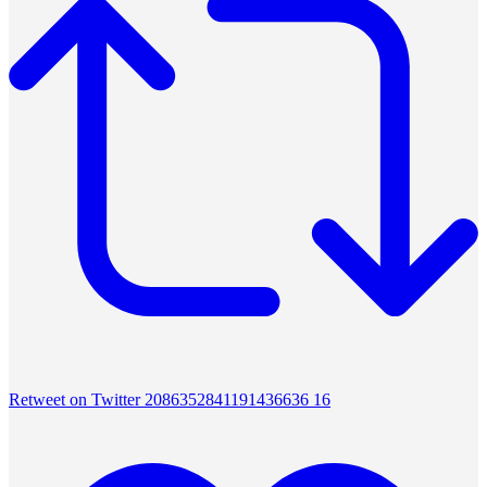
Retweet on Twitter 2086352841191436636
16