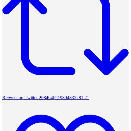
Retweet on Twitter 2084646519894835281
21