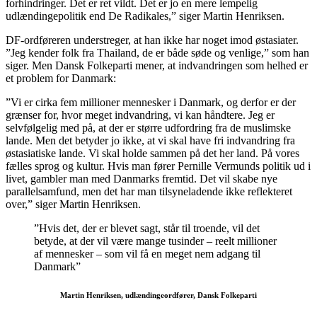
forhindringer. Det er ret vildt. Det er jo en mere lempelig
udlændingepolitik end De Radikales,” siger Martin Henriksen.
DF-ordføreren understreger, at han ikke har noget imod østasiater.
”Jeg kender folk fra Thailand, de er både søde og venlige,” som han
siger. Men Dansk Folkeparti mener, at indvandringen som helhed er
et problem for Danmark:
”Vi er cirka fem millioner mennesker i Danmark, og derfor er der
grænser for, hvor meget indvandring, vi kan håndtere. Jeg er
selvfølgelig med på, at der er større udfordring fra de muslimske
lande. Men det betyder jo ikke, at vi skal have fri indvandring fra
østasiatiske lande. Vi skal holde sammen på det her land. På vores
fælles sprog og kultur. Hvis man fører Pernille Vermunds politik ud i
livet, gambler man med Danmarks fremtid. Det vil skabe nye
parallelsamfund, men det har man tilsyneladende ikke reflekteret
over,” siger Martin Henriksen.
”Hvis det, der er blevet sagt, står til troende, vil det
betyde, at der vil være mange tusinder – reelt millioner
af mennesker – som vil få en meget nem adgang til
Danmark”
Martin Henriksen, udlændingeordfører, Dansk Folkeparti