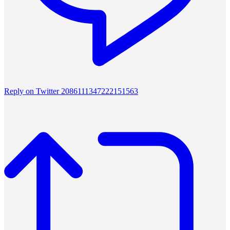
Reply on Twitter 2086111347222151563