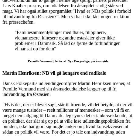
ditOverblik.dk har to gange i denne uge spurgt partiets pressechef
Lars Kaaber pr. sms, om udtalelsen fra årsmødet stadig står ved
magt. Vi har også stillet spørgsmålet ”Hvad er NBs politik i forhold
til indvandring fra Østasien?”. Men vi har ikke fået nogen reaktion
fra pressechefen.
”Familiesammenføringer med thaier, filippinere,
vietnamesere, kinesere og andre østasiater giver ikke
problemer i Danmark. Så lad os fjerne de forhindringer
vi har sat op for dem”
Pernille Vermund, leder af Nye Borgerlige, på årsmøde
Martin Henriksen: NB vil gå længere end radikale
Dansk Folkepartis udlændingeordfører Martin Henriksen mener, at
Pernille Vermund med sin årsmødeudtalelse lægger op til fri
indvandring fra Østasien.
”Hvis det, der er blevet sagt, står til troende, vil det betyde, at der vil
være mange tusinder – reelt millioner af mennesker – som vil få en
meget nem adgang til Danmark. Jeg synes det er tankevækkende, at
en politiker, der slår sig op på at ville løse udlændingepolitikken fra
bunden, ikke har gjort sig nogle tanker om, hvad konsekvensen af
sådan en politik vil være. For det er jo tale om indvandring uden