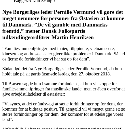
Bagger/Ritzau Scanpix
Nye Borgerliges leder Pernille Vermund vil gøre det
meget nemmere for personer fra Østasien at komme
til Danmark. ”De vil gamble med Danmarks
fremtid,” mener Dansk Folkepartis
udlændingeordfører Martin Henriksen
”Familiesammenføringer med thaier, filippinere, vietnamesere,
kinesere og andre østasiater giver ikke problemer i Danmark. Så lad
os fjerne de forhindringer vi har sat op for dem”.
Sådan lød det fra Nye Borgerliges leder Pernille Vermund, da hun
holdt tale på sit partis årsmøde lørdag den 27. oktober 2018.
Til Børsen sagde hun i samme forbindelse, at hun vil stoppe for
familiesammenføringer fra muslimske lande, men er åben overfor at
give arbejdstilladelser til østasiater:
”Vi synes, at det er åndsvagt at sætte forhindringer op for dem, der
kommer for at bidrage positivt. Til gengæld vil vi meget gerne sætte
større forhindringer op for dem, der kommer for at ødelægge vores
land”.