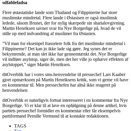
sdfafdefadsa
Flere østasiatiske lande som Thailand og Filippinerne har store
muslimske mindretal. Flere lande i Østasisen er også muslimsk
ledede, såsom Brunei, der for nylig skærpede sin sharialovgivning.
Martin Henriksen savner svar fra Nye Borgerlige på, hvad de vil
stille op med indvandring af muslimer fra Østasien.
”Vil man for eksempel frasortere folk fra det muslimske mindretal i
Filippinerne? Det kan jo ikke lade sig gøre. Jeg synes det er
bekymrende, at man slet ikke har gennemtænkt det. Nye Borgerlige
vil indføre asylstop, siger de, men det her ville jo ophæve effekten af
asylstoppet,” siger Martin Henriksen.
ditOverblik har i vores sms-henvendelse til pressechef Lars Kaaber
gjort opmærksom på Martin Henriksens kritik, som vi gerne vil have
en kommentar til. Men pressechefen har altså ikke reageret på
henvendelsen
ditOverblik er naturligvis fortsat interesseret i en kommentar fra Nye
Borgerlige. Vi er klar til at lave en opfølgning på denne artikel, hvis
partiets pressechef formidler en kommentar eller får eksempelvis
partiformand Pernille Vermund til at kontakte redaktionen.
TAGS