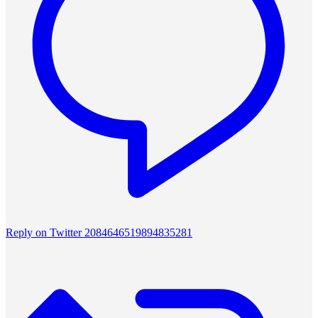
Reply on Twitter 2084646519894835281