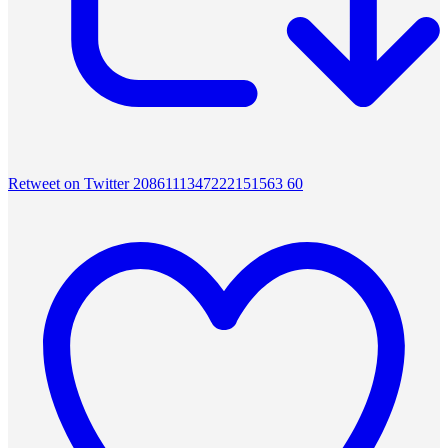
Retweet on Twitter 2086111347222151563
60