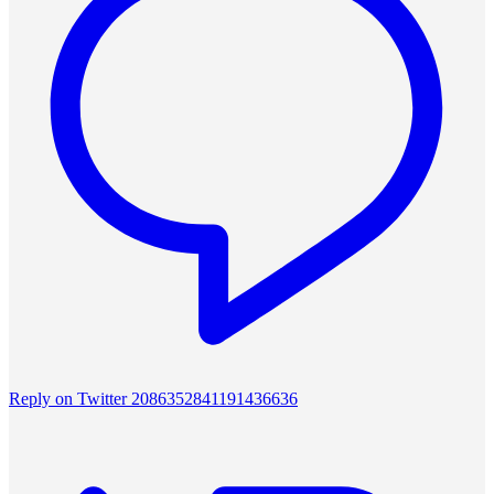
Reply on Twitter 2086352841191436636