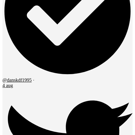
@danskdf1995
·
4 aug