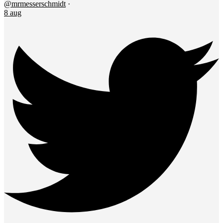
@mrmesserschmidt
·
8 aug