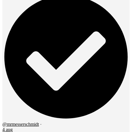
@mrmesserschmidt
·
4 aug