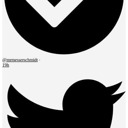
@mrmesserschmidt
·
19h