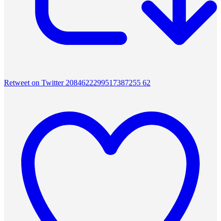
Retweet on Twitter 2084622299517387255
62