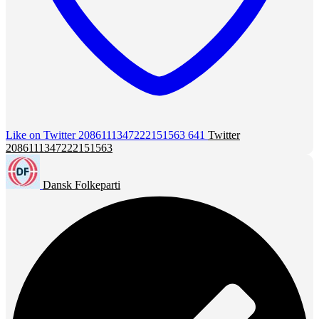
Like on Twitter 2086111347222151563
641
Twitter
2086111347222151563
Dansk Folkeparti