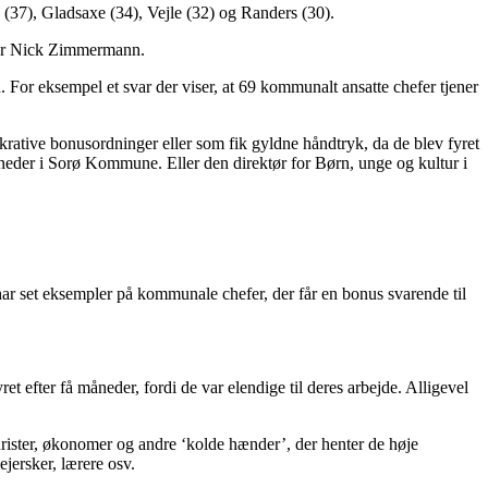
7), Gladsaxe (34), Vejle (32) og Randers (30).
iger Nick Zimmermann.
. For eksempel et svar der viser, at 69 kommunalt ansatte chefer tjener
ative bonusordninger eller som fik gyldne håndtryk, da de blev fyret
måneder i Sorø Kommune. Eller den direktør for Børn, unge og kultur i
ar set eksempler på kommunale chefer, der får en bonus svarende til
ret efter få måneder, fordi de var elendige til deres arbejde. Alligevel
urister, økonomer og andre ‘kolde hænder’, der henter de høje
jersker, lærere osv.