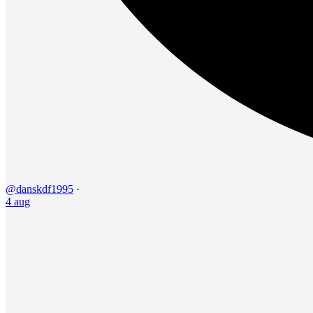
@danskdf1995
·
4 aug