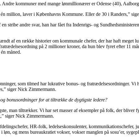
. Andre kommuner med mange lønmillionærer er Odense (40), Aalborg (3
over én million, laver i Københavns Kommune. Eller de 30 i Randers,” s
 en stribe andre svar, han har fået fra Indenrigs- og Sundhedsministeren
dt af en række historier om kommunale chefer, der har haft meget lukr
 fratrædelsesordning på 2 millioner kroner, da hun blev fyret efter 11 
re én måned.
inger, som tilmed har lukrative bonus- og fratrædelsesordninger. Vi h
ppes,” siger Nick Zimmermann.
og bonusordninger for at tiltrække de dygtigste ledere?
ste, man tiltrækker. Vi har set masser af eksempler på folk, der bliver fy
igt,” siger Nick Zimmermann.
afdelingschefer, HR-folk, ledelseskonsulenter, kommunikationschefer, j
e i løn, og mens bureaukratiet vokser, vokser manglen på sosu’er, sygeple