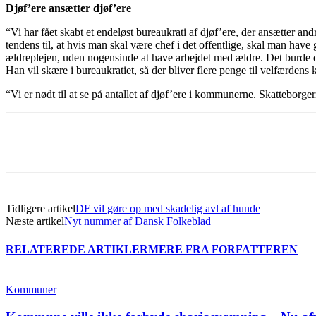
Djøf’ere ansætter djøf’ere
“Vi har fået skabt et endeløst bureaukrati af djøf’ere, der ansætter and
tendens til, at hvis man skal være chef i det offentlige, skal man have
ældreplejen, uden nogensinde at have arbejdet med ældre. Det burde
Han vil skære i bureaukratiet, så der bliver flere penge til velfærdens 
“Vi er nødt til at se på antallet af djøf’ere i kommunerne. Skatteborg
Del
Tidligere artikel
DF vil gøre op med skadelig avl af hunde
Næste artikel
Nyt nummer af Dansk Folkeblad
RELATEREDE ARTIKLER
MERE FRA FORFATTEREN
Kommuner