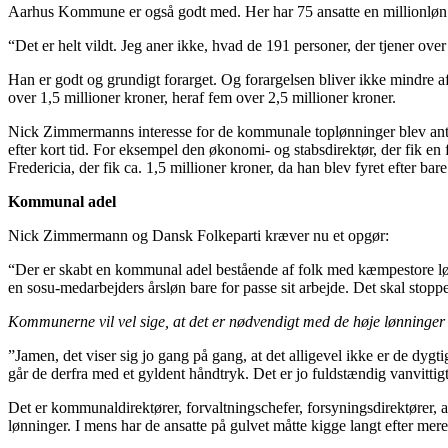
Aarhus Kommune er også godt med. Her har 75 ansatte en millionløn
“Det er helt vildt. Jeg aner ikke, hvad de 191 personer, der tjener 
Han er godt og grundigt forarget. Og forargelsen bliver ikke mindre af
over 1,5 millioner kroner, heraf fem over 2,5 millioner kroner.
Nick Zimmermanns interesse for de kommunale toplønninger blev antæn
efter kort tid. For eksempel den økonomi- og stabsdirektør, der fik en
Fredericia, der fik ca. 1,5 millioner kroner, da han blev fyret efter ba
Kommunal adel
Nick Zimmermann og Dansk Folkeparti kræver nu et opgør:
“Der er skabt en kommunal adel bestående af folk med kæmpestore lønn
en sosu-medarbejders årsløn bare for passe sit arbejde. Det skal sto
Kommunerne vil vel sige, at det er nødvendigt med de høje lønninger 
”Jamen, det viser sig jo gang på gang, at det alligevel ikke er de dygtig
går de derfra med et gyldent håndtryk. Det er jo fuldstændig vanvitt
Det er kommunaldirektører, forvaltningschefer, forsyningsdirektører, 
lønninger. I mens har de ansatte på gulvet måtte kigge langt efter mer