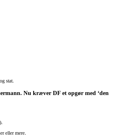
g stat.
immermann. Nu kræver DF et opgør med ‘den
).
r eller mere.