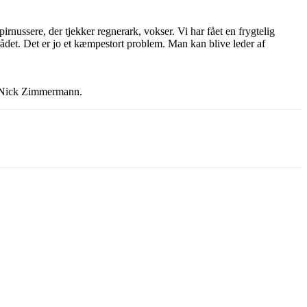
irnussere, der tjekker regnerark, vokser. Vi har fået en frygtelig
rådet. Det er jo et kæmpestort ­problem. Man kan blive leder af
ger Nick Zimmermann.