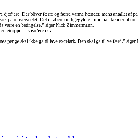
re djøf’ere. Der bliver færre og færre varme hænder, mens antallet af pap
 gået på universitetet. Det er åbenbart ligegyldigt, om man kender til om
 da være en betingelse,” siger Nick Zimmermann.
­kernetropper – sosu’ere osv.
ernes penge skal ikke gå til lave excelark. Den skal gå til velfærd,” si