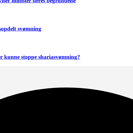
ser minister deres begrundelse
sopdelt svømning
er kunne stoppe shariasvømning?