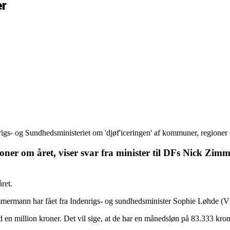
er
gs- og Sundhedsministeriet om 'djøf'iceringen' af kommuner, regioner o
oner om året, viser svar fra minister til DFs Nick Z
ret.
mermann har fået fra Indenrigs- og sundhedsminister Sophie Løhde (V
n million kroner. Det vil sige, at de har en månedsløn på 83.333 krone