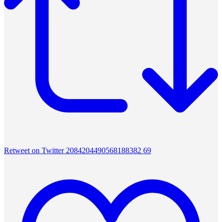
Retweet on Twitter 2084204490568188382
69