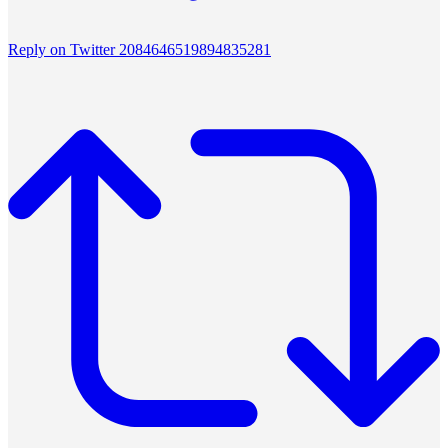
Reply on Twitter 2084646519894835281