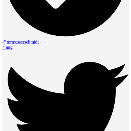
@mrmesserschmidt
·
4 aug