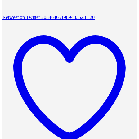
Retweet on Twitter 2084646519894835281
20