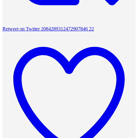
Retweet on Twitter 2084289312472907846
22