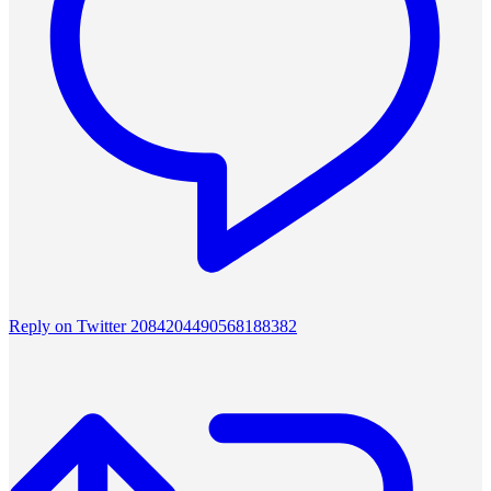
Reply on Twitter 2084204490568188382