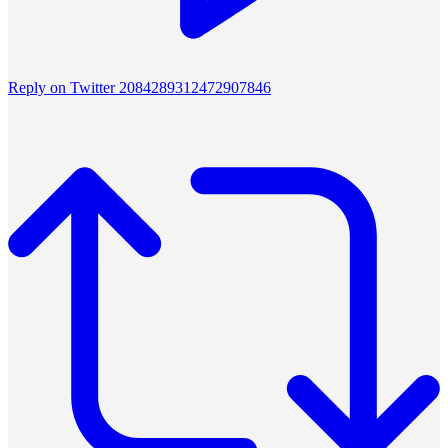
Reply on Twitter 2084289312472907846