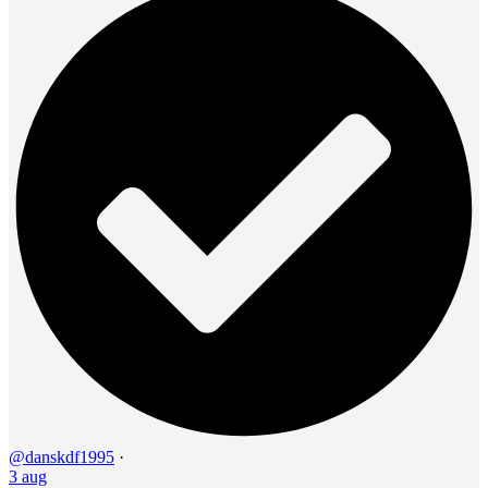
@danskdf1995
·
3 aug