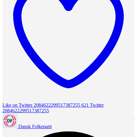
Like on Twitter 2084622299517387255
621
Twitter
2084622299517387255
Dansk Folkeparti