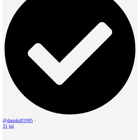
@danskdf1995
·
31 jul