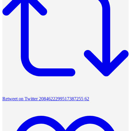
Retweet on Twitter 2084622299517387255
62