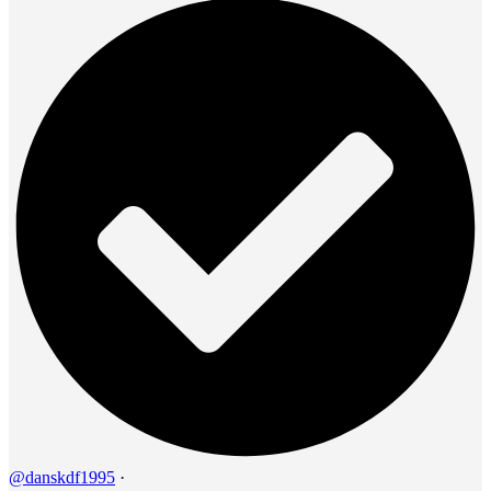
@danskdf1995
·