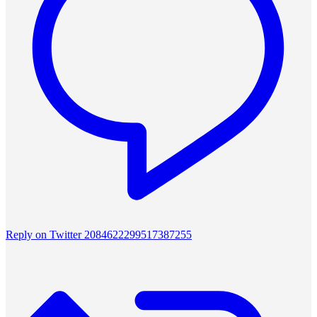
Reply on Twitter 2084622299517387255