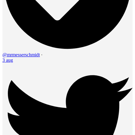
@mrmesserschmidt
·
3 aug