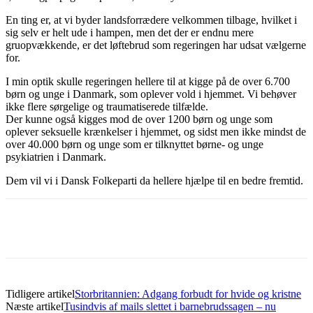
En ting er, at vi byder landsforrædere velkommen tilbage, hvilket i
sig selv er helt ude i hampen, men det der er endnu mere
gruopvækkende, er det løftebrud som regeringen har udsat vælgerne
for.
I min optik skulle regeringen hellere til at kigge på de over 6.700
børn og unge i Danmark, som oplever vold i hjemmet. Vi behøver
ikke flere sørgelige og traumatiserede tilfælde.
Der kunne også kigges mod de over 1200 børn og unge som
oplever seksuelle krænkelser i hjemmet, og sidst men ikke mindst de
over 40.000 børn og unge som er tilknyttet børne- og unge
psykiatrien i Danmark.
Dem vil vi i Dansk Folkeparti da hellere hjælpe til en bedre fremtid.
Tidligere artikel
Storbritannien: Adgang forbudt for hvide og kristne
Næste artikel
Tusindvis af mails slettet i barnebrudssagen – nu