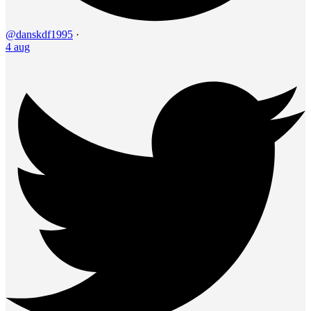
@danskdf1995
·
4 aug