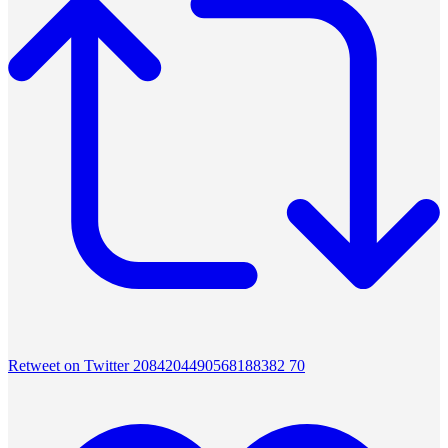
Retweet on Twitter 2084204490568188382
70