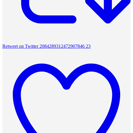
Retweet on Twitter 2084289312472907846
23