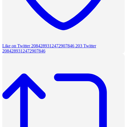
Like on Twitter 2084289312472907846
203
Twitter
2084289312472907846