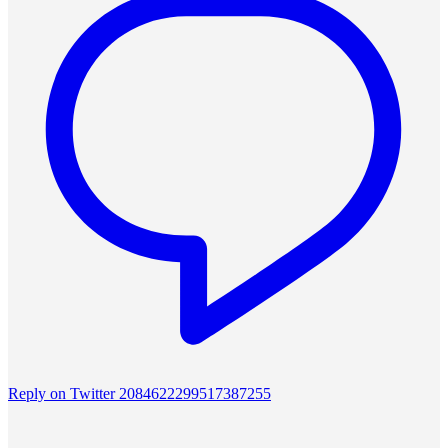
Reply on Twitter 2084622299517387255