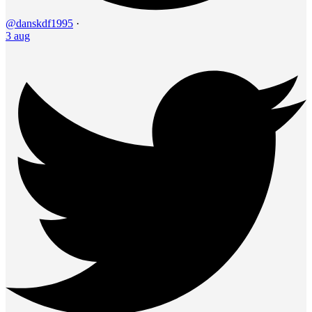
@danskdf1995
·
3 aug