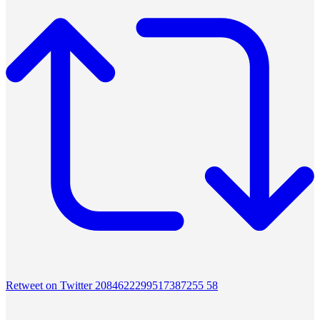
Retweet on Twitter 2084622299517387255
58