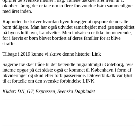
oprører de svenske medier i dag. Tallene dækker året frem til 1.
oktober i år og der er tale om to flere forsvundne børn sammenlignet
med året inden.
Rapporten beskriver hvordan byen forsøger at opspore de udsatte
børn tidligere. Man har også udvidet samarbejdet med grænsepolitiet
på byens lufthavn, Landvetter. Men indsatsen er ikke imponerende,
for i årevis er børn blevet bortført af deres familier for at blive
straffet.
Tilbage i 2019 kunne vi skrive denne historie: Link
Sagerne trækker tråde til det betændte migrantmiljø i Göteborg, hvis
interne opgør på det sidste også er kommet til København i form af
likvideringer og skud efter forbipasserende. Ditoverblik.dk var først
til at fortælle om den svenske forbindelse LINK
Kilder: DN, GT, Expressen, Svenska Dagbladet