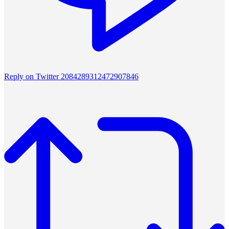
Reply on Twitter 2084289312472907846