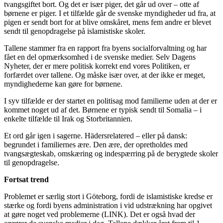
tvangsgiftet bort. Og det er især piger, det går ud over – otte af
børnene er piger. I et tilfælde går de svenske myndigheder ud fra, at
pigen er sendt bort for at blive omskåret, mens fem andre er blevet
sendt til genopdragelse på islamistiske skoler.
Tallene stammer fra en rapport fra byens socialforvaltning og har
fået en del opmærksomhed i de svenske medier. Selv Dagens
Nyheter, der er mere politisk korrekt end vores Politiken, er
forfærdet over tallene. Og måske især over, at der ikke er meget,
myndighederne kan gøre for børnene.
I syv tilfælde er der startet en politisag mod familierne uden at der er
kommet noget ud af det. Børnene er typisk sendt til Somalia – i
enkelte tilfælde til Irak og Storbritannien.
Et ord går igen i sagerne. Hädersrelatered – eller på dansk:
begrundet i familiernes ære. Den ære, der opretholdes med
tvangsægteskab, omskæring og indespærring på de berygtede skoler
til genopdragelse.
Fortsat trend
Problemet er særlig stort i Göteborg, fordi de islamistiske kredse er
stærke og fordi byens administration i vid udstrækning har opgivet
at gøre noget ved problemerne (LINK). Det er også hvad der