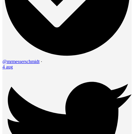
@mrmesserschmidt
·
4 aug