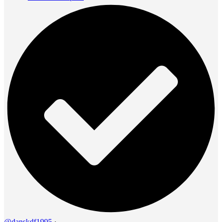
@danskdf1995
·