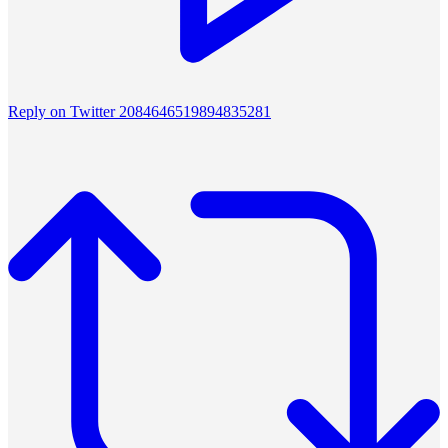
Reply on Twitter 2084646519894835281