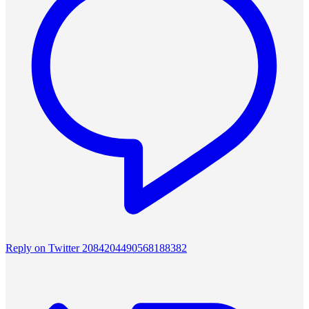
Reply on Twitter 2084204490568188382