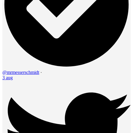
@mrmesserschmidt
·
3 aug