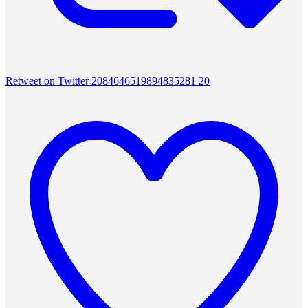
Retweet on Twitter 2084646519894835281
20