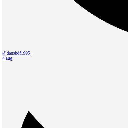
@danskdf1995
·
4 aug