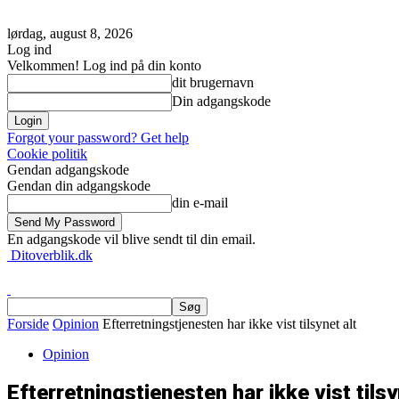
lørdag, august 8, 2026
Log ind
Velkommen! Log ind på din konto
dit brugernavn
Din adgangskode
Forgot your password? Get help
Cookie politik
Gendan adgangskode
Gendan din adgangskode
din e-mail
En adgangskode vil blive sendt til din email.
Ditoverblik.dk
Forside
Opinion
Efterretningstjenesten har ikke vist tilsynet alt
Opinion
Efterretningstjenesten har ikke vist tilsy