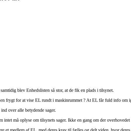
samtidig blev Enhedslisten så stor, at de fik en plads i tilsynet.
n frygt for at vise EL rundt i maskinrummet ? At EL får fuld info om 
 ind over alle betydende sager.
 intet må oplyse om tilsynets sager. Ikke en gang om der overhovedet ha
re et medlem af EL, med deres krav til fælles og delt viden, hvor dere