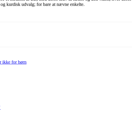
 og kurdisk udvalg; for bare at nævne enkelte.
r ikke for børn
?