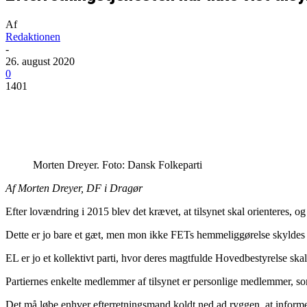
Af
Redaktionen
-
26. august 2020
0
1401
Del
Morten Dreyer. Foto: Dansk Folkeparti
Af Morten Dreyer, DF i Dragør
Efter lovændring i 2015 blev det krævet, at tilsynet skal orienteres, og 
Dette er jo bare et gæt, men mon ikke FETs hemmeliggørelse skyldes e
EL er jo et kollektivt parti, hvor deres magtfulde Hovedbestyrelse skal
Partiernes enkelte medlemmer af tilsynet er personlige medlemmer, som
Det må løbe enhver efterretningsmand koldt ned ad ryggen, at informe