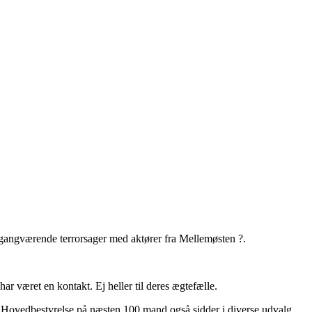
igangværende terrorsager med aktører fra Mellemøsten ?.
r været en kontakt. Ej heller til deres ægtefælle.
s Hovedbestyrelse på næsten 100 mand også sidder i diverse udvalg,