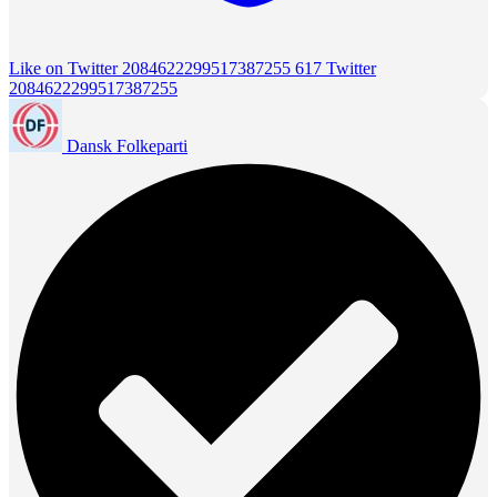
Like on Twitter 2084622299517387255
617
Twitter
2084622299517387255
Dansk Folkeparti