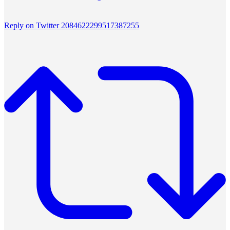
Reply on Twitter 2084622299517387255