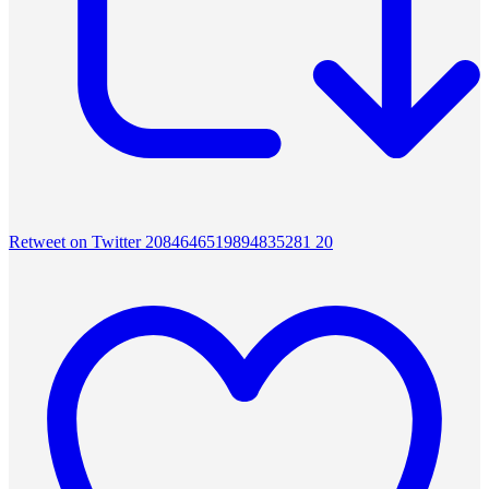
Retweet on Twitter 2084646519894835281
20