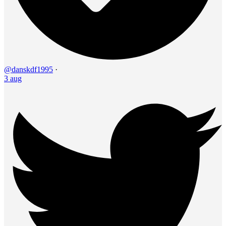
@danskdf1995
·
3 aug