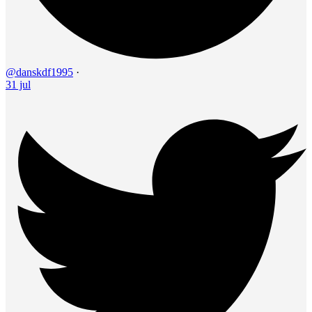
@danskdf1995
·
31 jul