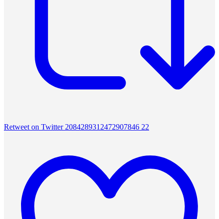
Retweet on Twitter 2084289312472907846
22