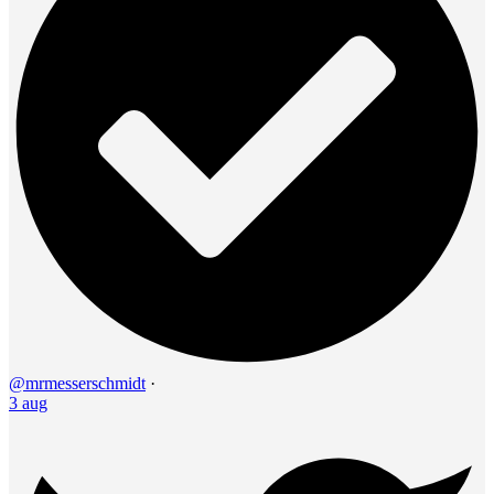
@mrmesserschmidt
·
3 aug