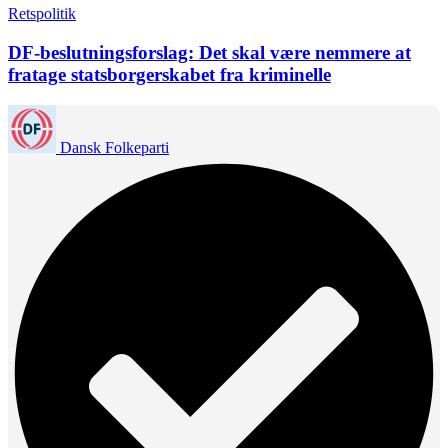
Retspolitik
DF-beslutningsforslag: Det skal være nemmere at
fratage statsborgerskabet fra kriminelle
Dansk Folkeparti