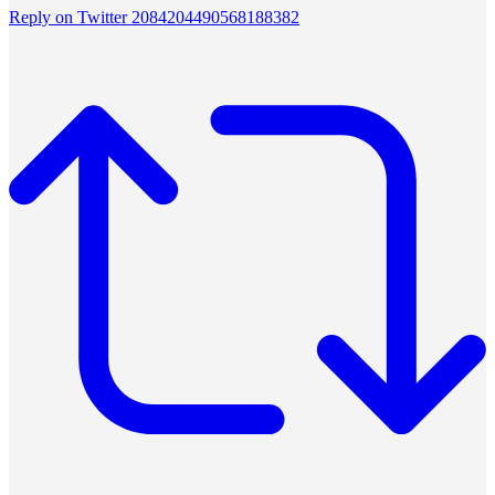
Reply on Twitter 2084204490568188382