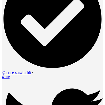
@mrmesserschmidt
·
4 aug