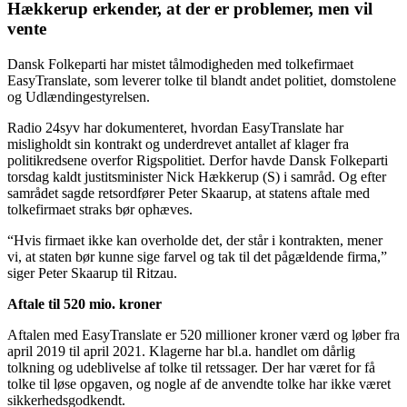
Hækkerup erkender, at der er problemer, men vil
vente
Dansk Folkeparti har mistet tålmodigheden med tolkefirmaet
EasyTranslate, som leverer tolke til blandt andet politiet, domstolene
og Udlændingestyrelsen.
Radio 24syv har dokumenteret, hvordan EasyTranslate har
misligholdt sin kontrakt og underdrevet antallet af klager fra
politikredsene overfor Rigspolitiet. Derfor havde Dansk Folkeparti
torsdag kaldt justitsminister Nick Hækkerup (S) i samråd. Og efter
samrådet sagde retsordfører Peter Skaarup, at statens aftale med
tolkefirmaet straks bør ophæves.
“Hvis firmaet ikke kan overholde det, der står i kontrakten, mener
vi, at staten bør kunne sige farvel og tak til det pågældende firma,”
siger Peter Skaarup til Ritzau.
Aftale til 520 mio. kroner
Aftalen med EasyTranslate er 520 millioner kroner værd og løber fra
april 2019 til april 2021. Klagerne har bl.a. handlet om dårlig
tolkning og udeblivelse af tolke til retssager. Der har været for få
tolke til løse opgaven, og nogle af de anvendte tolke har ikke været
sikkerhedsgodkendt.