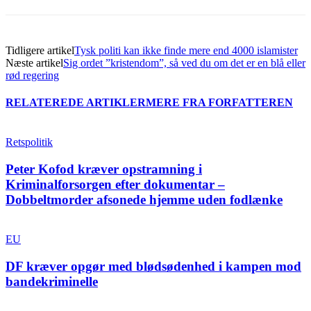
Tidligere artikel
Tysk politi kan ikke finde mere end 4000 islamister
Næste artikel
Sig ordet ”kristendom”, så ved du om det er en blå eller
rød regering
RELATEREDE ARTIKLER
MERE FRA FORFATTEREN
Retspolitik
Peter Kofod kræver opstramning i
Kriminalforsorgen efter dokumentar –
Dobbeltmorder afsonede hjemme uden fodlænke
EU
DF kræver opgør med blødsødenhed i kampen mod
bandekriminelle