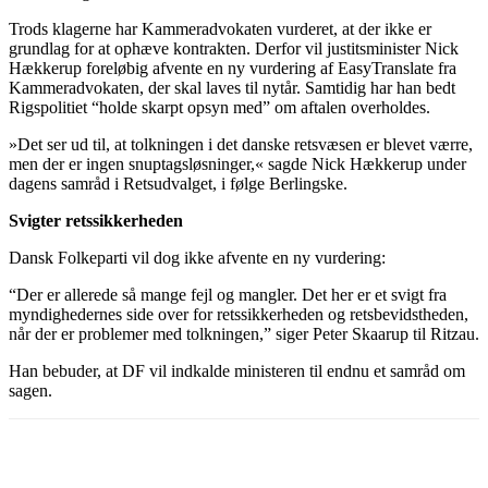
Trods klagerne har Kammeradvokaten vurderet, at der ikke er
grundlag for at ophæve kontrakten. Derfor vil justitsminister Nick
Hækkerup foreløbig afvente en ny vurdering af EasyTranslate fra
Kammeradvokaten, der skal laves til nytår. Samtidig har han bedt
Rigspolitiet “holde skarpt opsyn med” om aftalen overholdes.
»Det ser ud til, at tolkningen i det danske retsvæsen er blevet værre,
men der er ingen snuptagsløsninger,« sagde Nick Hækkerup under
dagens samråd i Retsudvalget, i følge Berlingske.
Svigter retssikkerheden
Dansk Folkeparti vil dog ikke afvente en ny vurdering:
“Der er allerede så mange fejl og mangler. Det her er et svigt fra
myndighedernes side over for retssikkerheden og retsbevidstheden,
når der er problemer med tolkningen,” siger Peter Skaarup til Ritzau.
Han bebuder, at DF vil indkalde ministeren til endnu et samråd om
sagen.