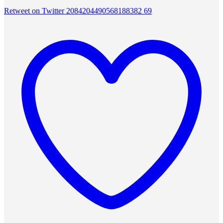
Retweet on Twitter 2084204490568188382
69