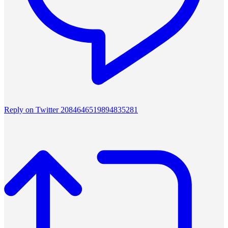
Reply on Twitter 2084646519894835281