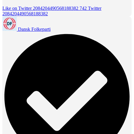
Like on Twitter 2084204490568188382
742
Twitter
2084204490568188382
Dansk Folkeparti