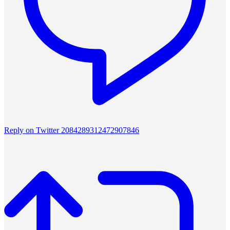
Reply on Twitter 2084289312472907846