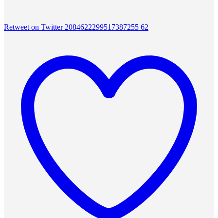
Retweet on Twitter 2084622299517387255
62