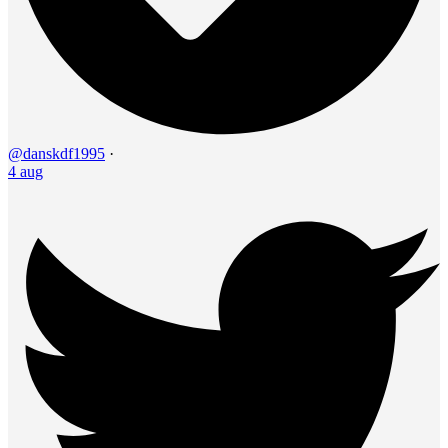
@danskdf1995
·
4 aug