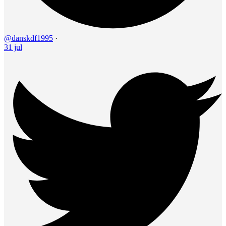
@danskdf1995
·
31 jul