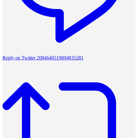
Reply on Twitter 2084646519894835281