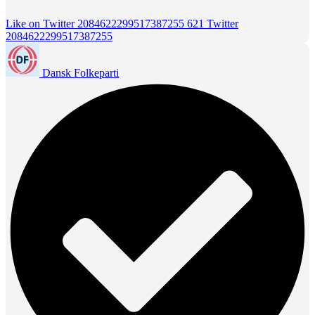
Like on Twitter 2084622299517387255
621
Twitter
2084622299517387255
Dansk Folkeparti