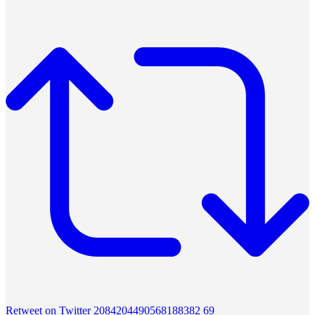
Retweet on Twitter 2084204490568188382
69