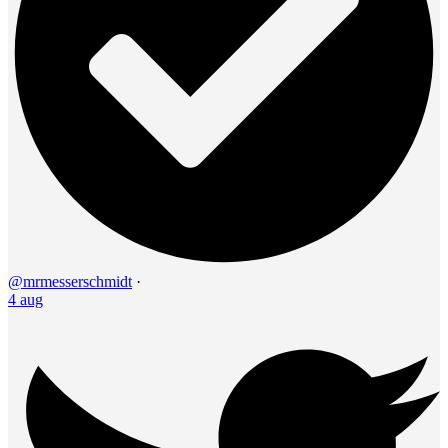
@mrmesserschmidt
·
4 aug