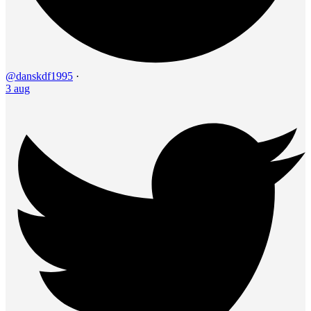
@danskdf1995
·
3 aug