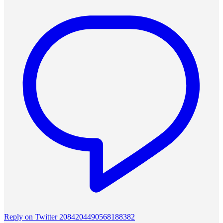
Reply on Twitter 2084204490568188382