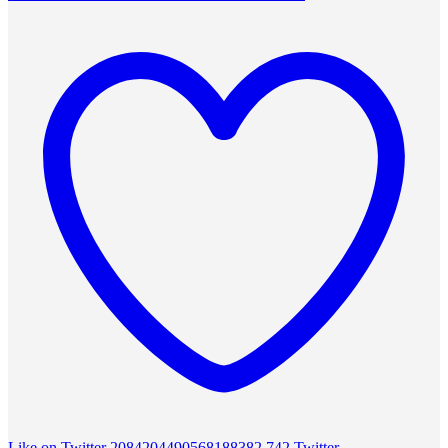
Like on Twitter 2084204490568188382
742
Twitter