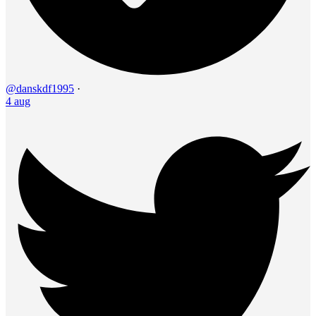
@danskdf1995
·
4 aug