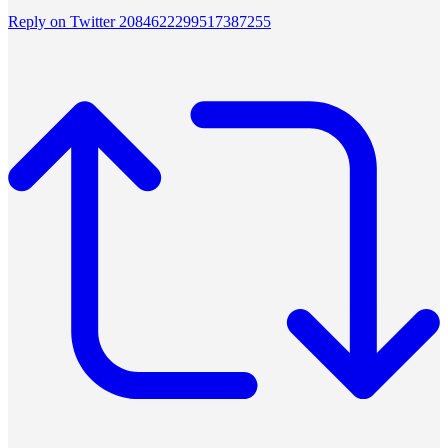
Reply on Twitter 2084622299517387255