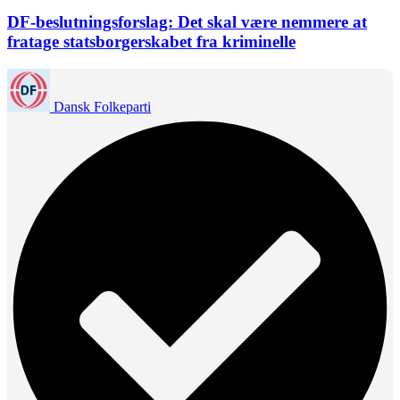
DF-beslutningsforslag: Det skal være nemmere at
fratage statsborgerskabet fra kriminelle
Dansk Folkeparti