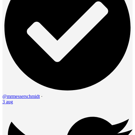
@mrmesserschmidt
·
3 aug