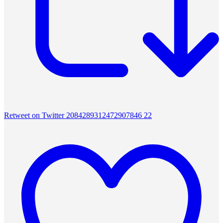
Retweet on Twitter 2084289312472907846
22