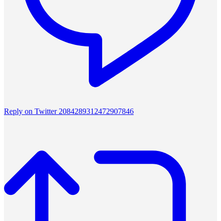
Reply on Twitter 2084289312472907846