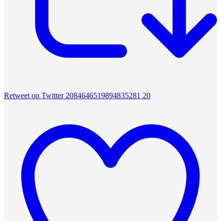
Retweet on Twitter 2084646519894835281
20