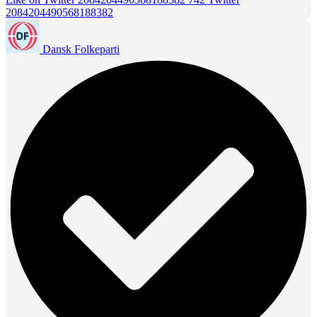
2084204490568188382
Dansk Folkeparti