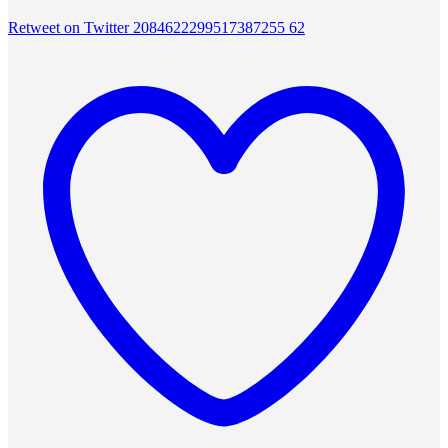
Retweet on Twitter 2084622299517387255
62