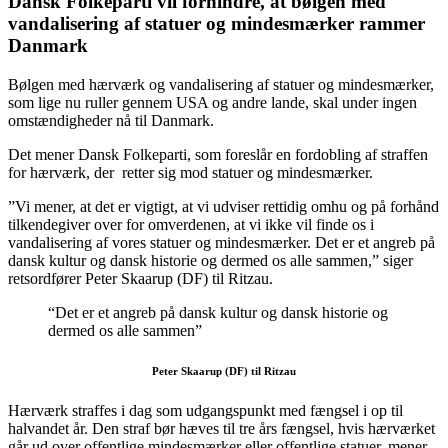
Dansk Folkeparti vil forhindre, at bølgen med
vandalisering af statuer og mindesmærker rammer
Danmark
Bølgen med hærværk og vandalisering af statuer og mindesmærker,
som lige nu ruller gennem USA og andre lande, skal under ingen
omstændigheder nå til Danmark.
Det mener Dansk Folkeparti, som foreslår en fordobling af straffen
for hærværk, der retter sig mod statuer og mindesmærker.
”Vi mener, at det er vigtigt, at vi udviser rettidig omhu og på forhånd
tilkendegiver over for omverdenen, at vi ikke vil finde os i
vandalisering af vores statuer og mindesmærker. Det er et angreb på
dansk kultur og dansk historie og dermed os alle sammen,” siger
retsordfører Peter Skaarup (DF) til Ritzau.
“Det er et angreb på dansk kultur og dansk historie og
dermed os alle sammen”
Peter Skaarup (DF) til Ritzau
Hærværk straffes i dag som udgangspunkt med fængsel i op til
halvandet år. Den straf bør hæves til tre års fængsel, hvis hærværket
går ud over offentlige mindesmærker eller offentlige statuer, mener