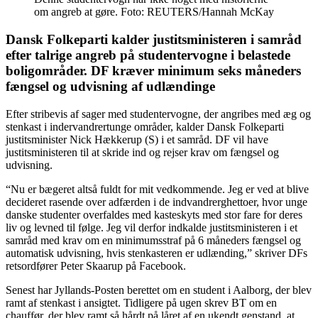
om angreb at gøre. Foto: REUTERS/Hannah McKay
Dansk Folkeparti kalder justitsministeren i samråd
efter talrige angreb på studentervogne i belastede
boligområder. DF kræver minimum seks måneders
fængsel og udvisning af udlændinge
Efter stribevis af sager med studentervogne, der angribes med æg og
stenkast i indervandrertunge områder, kalder Dansk Folkeparti
justitsminister Nick Hækkerup (S) i et samråd. DF vil have
justitsministeren til at skride ind og rejser krav om fængsel og
udvisning.
“Nu er bægeret altså fuldt for mit vedkommende. Jeg er ved at blive
decideret rasende over adfærden i de indvandrerghettoer, hvor unge
danske studenter overfaldes med kasteskyts med stor fare for deres
liv og levned til følge. Jeg vil derfor indkalde justitsministeren i et
samråd med krav om en minimumsstraf på 6 måneders fængsel og
automatisk udvisning, hvis stenkasteren er udlænding,” skriver DFs
retsordfører Peter Skaarup på Facebook.
Senest har Jyllands-Posten berettet om en student i Aalborg, der blev
ramt af stenkast i ansigtet. Tidligere på ugen skrev BT om en
chauffør, der blev ramt så hårdt på låret af en ukendt genstand, at