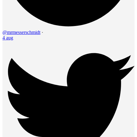
@mrmesserschmidt
·
4 aug