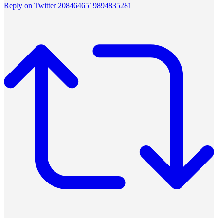
Reply on Twitter 2084646519894835281