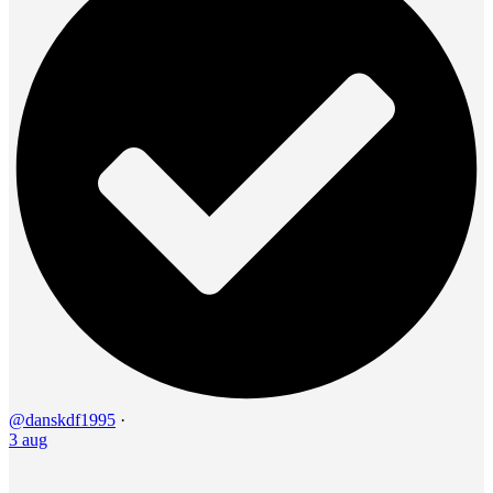
@danskdf1995
·
3 aug