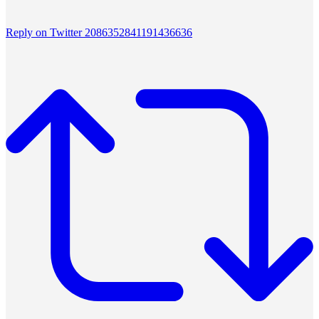
Reply on Twitter 2086352841191436636