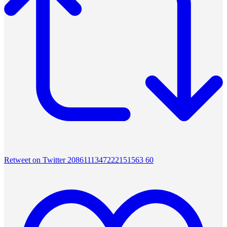
Retweet on Twitter 2086111347222151563
60