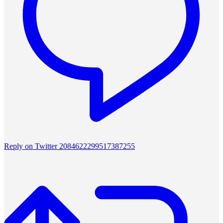
Reply on Twitter 2084622299517387255