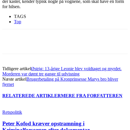
der kaster, kender typisk nogle på vognene, som skal have en form
for hilsen.
TAGS
Top
Tidligere artikel
Østrig: 13-årige Leonie blev voldtaget og myrdet.
Morderen var dømt tre gange til udvisning
Næste artikel
Brugerbetaling på Kronprinsesse Marys bro bliver
fjernet
RELATEREDE ARTIKLER
MERE FRA FORFATTEREN
Retspolitik
Peter Kofod kræver opstramning i
Kriminalforsorgen efter dokumentar –