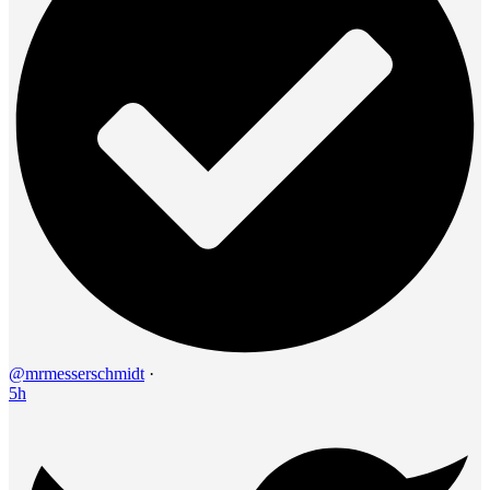
@mrmesserschmidt
·
5h