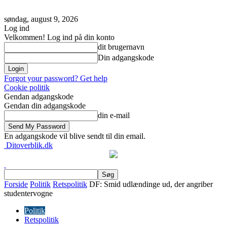
søndag, august 9, 2026
Log ind
Velkommen! Log ind på din konto
dit brugernavn
Din adgangskode
Forgot your password? Get help
Cookie politik
Gendan adgangskode
Gendan din adgangskode
din e-mail
En adgangskode vil blive sendt til din email.
Ditoverblik.dk
Forside
Politik
Retspolitik
DF: Smid udlændinge ud, der angriber
studentervogne
Politik
Retspolitik