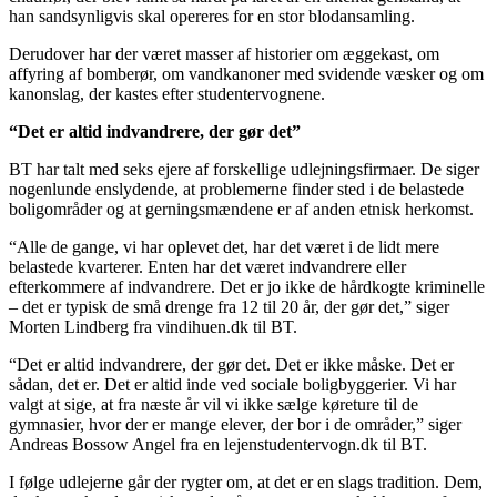
han sandsynligvis skal opereres for en stor blodansamling.
Derudover har der været masser af historier om æggekast, om
affyring af bomberør, om vandkanoner med svidende væsker og om
kanonslag, der kastes efter studentervognene.
“Det er altid indvandrere, der gør det”
BT har talt med seks ejere af forskellige udlejningsfirmaer. De siger
nogenlunde enslydende, at problemerne finder sted i de belastede
boligområder og at gerningsmændene er af anden etnisk herkomst.
“Alle de gange, vi har oplevet det, har det været i de lidt mere
belastede kvarterer. Enten har det været indvandrere eller
efterkommere af indvandrere. Det er jo ikke de hårdkogte kriminelle
– det er typisk de små drenge fra 12 til 20 år, der gør det,” siger
Morten Lindberg fra vindihuen.dk til BT.
“Det er altid indvandrere, der gør det. Det er ikke måske. Det er
sådan, det er. Det er altid inde ved sociale boligbyggerier. Vi har
valgt at sige, at fra næste år vil vi ikke sælge køreture til de
gymnasier, hvor der er mange elever, der bor i de områder,” siger
Andreas Bossow Angel fra en lejenstudentervogn.dk til BT.
I følge udlejerne går der rygter om, at det er en slags tradition. Dem,