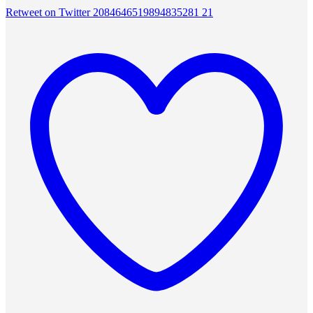
Retweet on Twitter 2084646519894835281
21