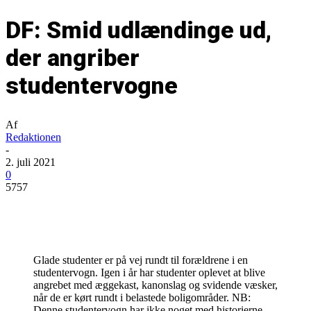
DF: Smid udlændinge ud,
der angriber
studentervogne
Af
Redaktionen
-
2. juli 2021
0
5757
Glade studenter er på vej rundt til forældrene i en
studentervogn. Igen i år har studenter oplevet at blive
angrebet med æggekast, kanonslag og svidende væsker,
når de er kørt rundt i belastede boligområder. NB:
Denne studentervogn har ikke noget med historierne