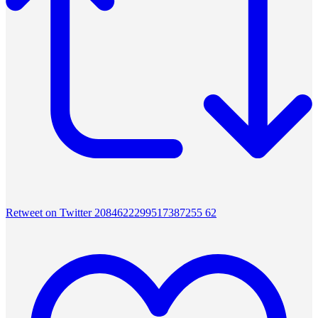
Retweet on Twitter 2084622299517387255
62