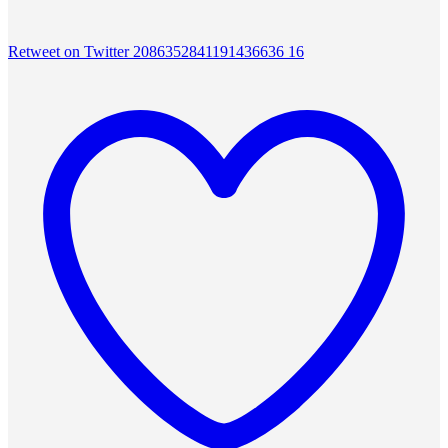
Retweet on Twitter 2086352841191436636
16