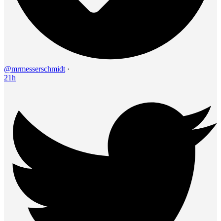
@mrmesserschmidt
·
21h