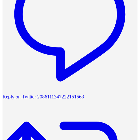
Reply on Twitter 2086111347222151563