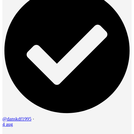
@danskdf1995
·
4 aug