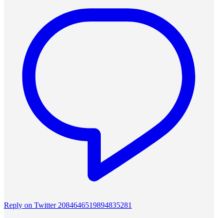
Reply on Twitter 2084646519894835281