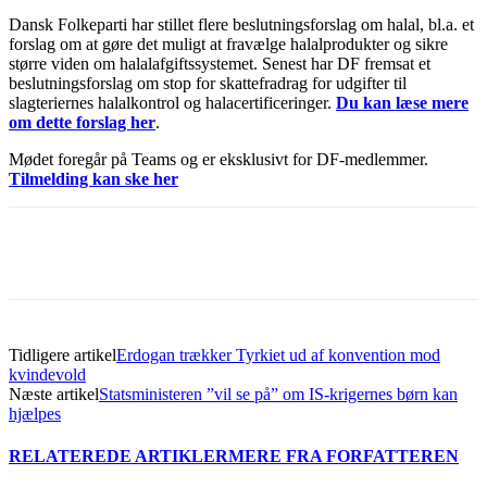
Dansk Folkeparti har stillet flere beslutningsforslag om halal, bl.a. et
forslag om at gøre det muligt at fravælge halalprodukter og sikre
større viden om halalafgiftssystemet. Senest har DF fremsat et
beslutningsforslag om stop for skattefradrag for udgifter til
slagteriernes halalkontrol og halacertificeringer.
Du kan læse mere
om dette forslag her
.
Mødet foregår på Teams og er eksklusivt for DF-medlemmer.
Tilmelding kan ske her
Tidligere artikel
Erdogan trækker Tyrkiet ud af konvention mod
kvindevold
Næste artikel
Statsministeren ”vil se på” om IS-krigernes børn kan
hjælpes
RELATEREDE ARTIKLER
MERE FRA FORFATTEREN