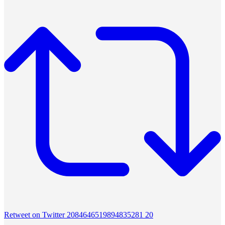
Retweet on Twitter 2084646519894835281
20