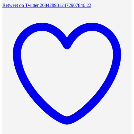
Retweet on Twitter 2084289312472907846
22