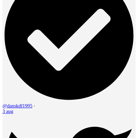
@danskdf1995
·
3 aug