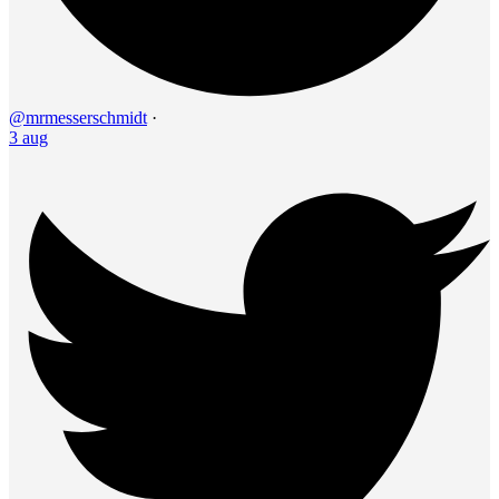
@mrmesserschmidt
·
3 aug