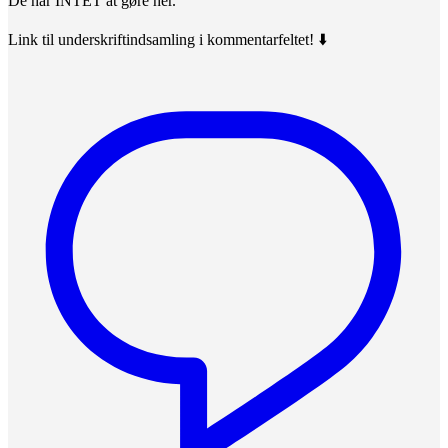
De har INTET at gøre her.
Link til underskriftindsamling i kommentarfeltet! ⬇️