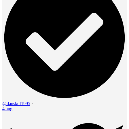
@danskdf1995
·
4 aug