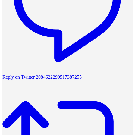
Reply on Twitter 2084622299517387255