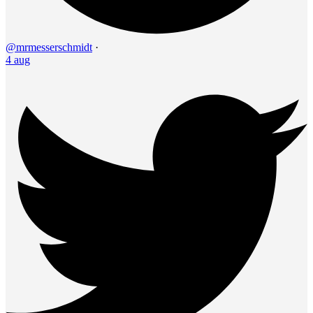
@mrmesserschmidt
·
4 aug