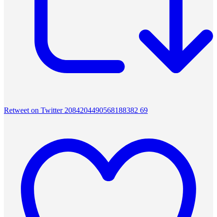
Retweet on Twitter 2084204490568188382
69