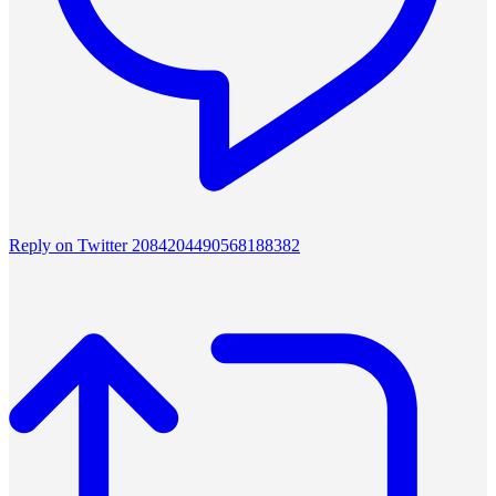
Reply on Twitter 2084204490568188382