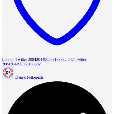
Like on Twitter 2084204490568188382
742
Twitter
2084204490568188382
Dansk Folkeparti