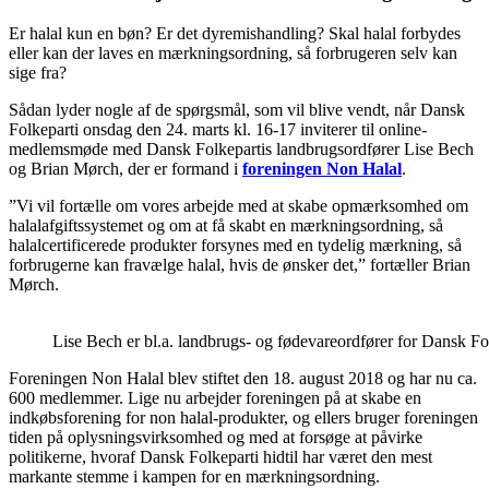
Er halal kun en bøn? Er det dyremishandling? Skal halal forbydes
eller kan der laves en mærkningsordning, så forbrugeren selv kan
sige fra?
Sådan lyder nogle af de spørgsmål, som vil blive vendt, når Dansk
Folkeparti onsdag den 24. marts kl. 16-17 inviterer til online-
medlemsmøde med Dansk Folkepartis landbrugsordfører Lise Bech
og Brian Mørch, der er formand i
foreningen Non Halal
.
”Vi vil fortælle om vores arbejde med at skabe opmærksomhed om
halalafgiftssystemet og om at få skabt en mærkningsordning, så
halalcertificerede produkter forsynes med en tydelig mærkning, så
forbrugerne kan fravælge halal, hvis de ønsker det,” fortæller Brian
Mørch.
Lise Bech er bl.a. landbrugs- og fødevareordfører for Dansk Fo
Foreningen Non Halal blev stiftet den 18. august 2018 og har nu ca.
600 medlemmer. Lige nu arbejder foreningen på at skabe en
indkøbsforening for non halal-produkter, og ellers bruger foreningen
tiden på oplysningsvirksomhed og med at forsøge at påvirke
politikerne, hvoraf Dansk Folkeparti hidtil har været den mest
markante stemme i kampen for en mærkningsordning.