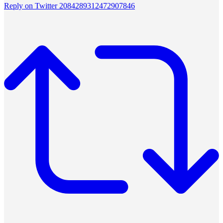
Reply on Twitter 2084289312472907846