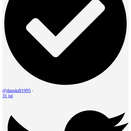
@danskdf1995
·
31 jul