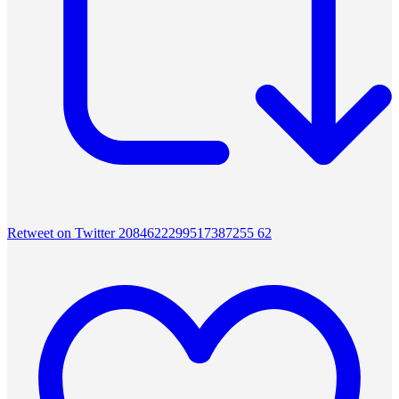
Retweet on Twitter 2084622299517387255
62