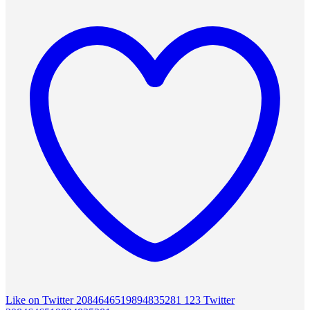
Like on Twitter 2084646519894835281
123
Twitter