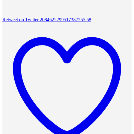
Retweet on Twitter 2084622299517387255
58