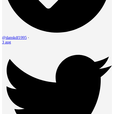
@danskdf1995
·
3 aug