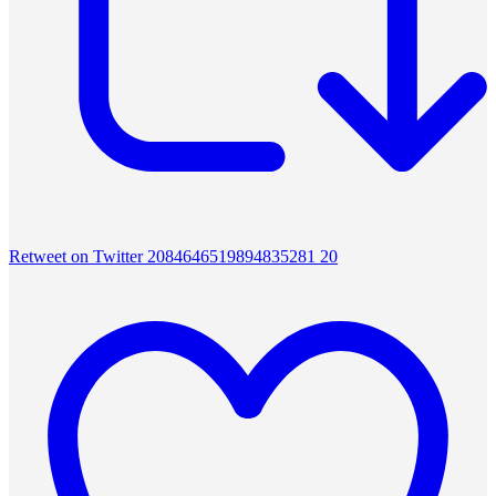
Retweet on Twitter 2084646519894835281
20