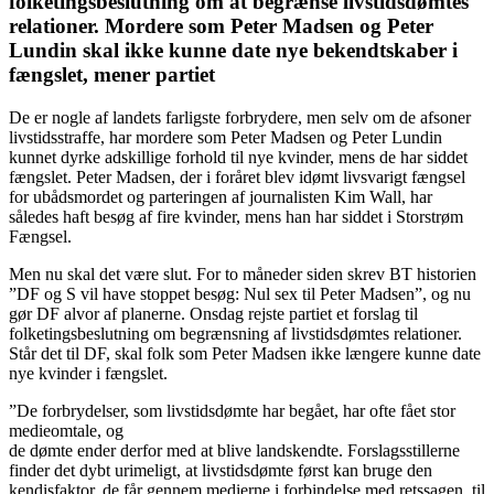
folketingsbeslutning om at begrænse livstidsdømtes
relationer. Mordere som Peter Madsen og Peter
Lundin skal ikke kunne date nye bekendtskaber i
fængslet, mener partiet
De er nogle af landets farligste forbrydere, men selv om de afsoner
livstidsstraffe, har mordere som Peter Madsen og Peter Lundin
kunnet dyrke adskillige forhold til nye kvinder, mens de har siddet
fængslet. Peter Madsen, der i foråret blev idømt livsvarigt fængsel
for ubådsmordet og parteringen af journalisten Kim Wall, har
således haft besøg af fire kvinder, mens han har siddet i Storstrøm
Fængsel.
Men nu skal det være slut. For to måneder siden skrev BT historien
”DF og S vil have stoppet besøg: Nul sex til Peter Madsen”, og nu
gør DF alvor af planerne. Onsdag rejste partiet et forslag til
folketingsbeslutning om begrænsning af livstidsdømtes relationer.
Står det til DF, skal folk som Peter Madsen ikke længere kunne date
nye kvinder i fængslet.
”De forbrydelser, som livstidsdømte har begået, har ofte fået stor
medieomtale, og
de dømte ender derfor med at blive landskendte. Forslagsstillerne
finder det dybt urimeligt, at livstidsdømte først kan bruge den
kendisfaktor, de får gennem medierne i forbindelse med retssagen, til