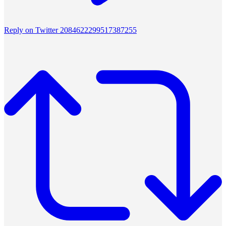
Reply on Twitter 2084622299517387255