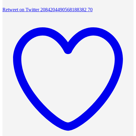
Retweet on Twitter 2084204490568188382
70