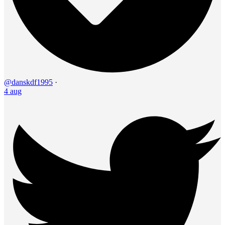
@danskdf1995
·
4 aug