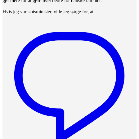
gør mere for at gøre livet bedre for danske familier.
Hvis jeg var statsminister, ville jeg sørge for, at