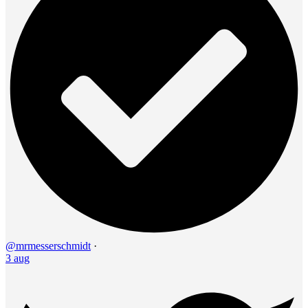
@mrmesserschmidt
·
3 aug