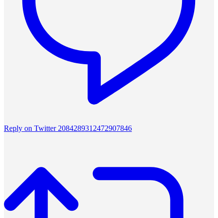
Reply on Twitter 2084289312472907846