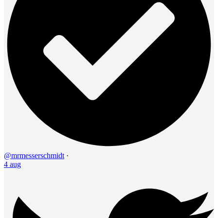
@mrmesserschmidt
·
4 aug