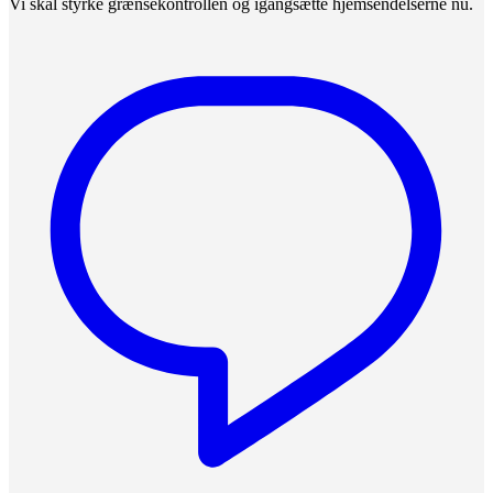
Vi skal styrke grænsekontrollen og igangsætte hjemsendelserne nu.