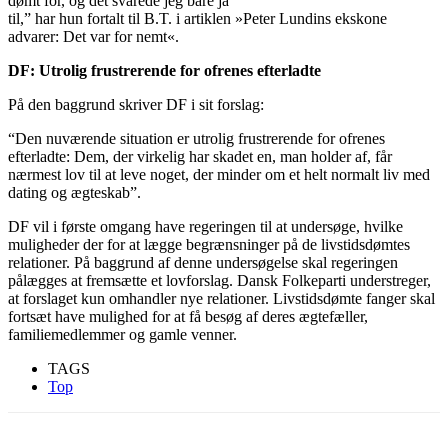
dømt for, og det svarede jeg bare ja
til,” har hun fortalt til B.T. i artiklen »Peter Lundins ekskone
advarer: Det var for nemt«.
DF: Utrolig frustrerende for ofrenes efterladte
På den baggrund skriver DF i sit forslag:
“Den nuværende situation er utrolig frustrerende for ofrenes
efterladte: Dem, der virkelig har skadet en, man holder af, får
nærmest lov til at leve noget, der minder om et helt normalt liv med
dating og ægteskab”.
DF vil i første omgang have regeringen til at undersøge, hvilke
muligheder der for at lægge begrænsninger på de livstidsdømtes
relationer. På baggrund af denne undersøgelse skal regeringen
pålægges at fremsætte et lovforslag. Dansk Folkeparti understreger,
at forslaget kun omhandler nye relationer. Livstidsdømte fanger skal
fortsæt have mulighed for at få besøg af deres ægtefæller,
familiemedlemmer og gamle venner.
TAGS
Top