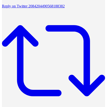
Reply on Twitter 2084204490568188382