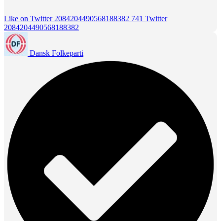
Like on Twitter 2084204490568188382
741
Twitter
2084204490568188382
Dansk Folkeparti