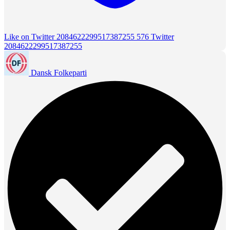
Like on Twitter 2084622299517387255
576
Twitter
2084622299517387255
Dansk Folkeparti