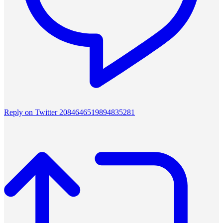
Reply on Twitter 2084646519894835281