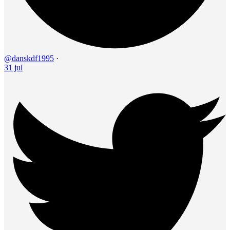
@danskdf1995
·
31 jul