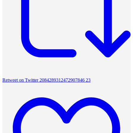
Retweet on Twitter 2084289312472907846
23