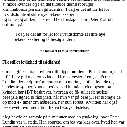
at møde kvinder og i en del tilfælde dernæst bruger
kriminalforsorgen som giftecentral. I dag er det alt for let for
livstidsdømte at stifte nye bekendtskaber
og få besøg af dem,” skriver DF i forslaget, som Peter Kofod er
ordfører på.
“I dag er det alt for let for livstidsdømte at stifte nye
bekendtskaber og få besøg af dem”
DF i forslaget til folketingsbeslutning
Fik stillet lejlighed til rådighed
Ordet “giftecentral” refererer til trippelmorderen Peter Lundin, der i
2011 blev gift med en kvinde i Herstedvester Fængsel. Peter
Lundin, der er dømt for mordet og parteringen af en kvinde og
hendes to sønner, kunne mødes med kvinden uden opsyn, og
kvinden har i BT beskrevet, hvordan de fik stillet fængslets
besøgslejlighed til rådighed, når hun var på besøg. Her tilbragte de
op mod 47 timer om måneden, har hun fortalt. Kvinden har også
beskrevet, hvor nemt hun fik en besøgstilladelse.
“Jeg havde en samtale på ti minutter med en psykolog, hvor Peter
Lundin var til stede. Han spurgte, om jeg var klar over, hvad han var