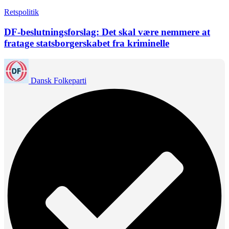
Retspolitik
DF-beslutningsforslag: Det skal være nemmere at
fratage statsborgerskabet fra kriminelle
Dansk Folkeparti